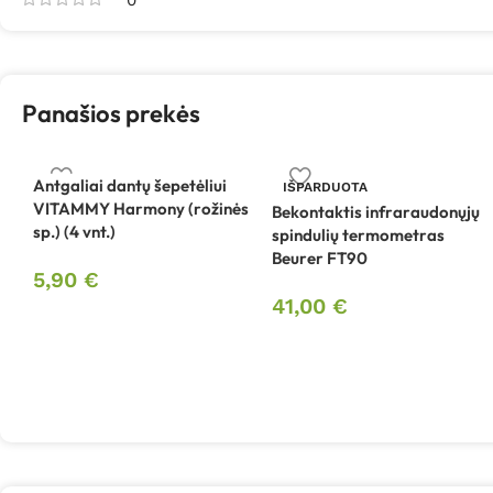
Panašios prekės
Antgaliai dantų šepetėliui
IŠPARDUOTA
VITAMMY Harmony (rožinės
Bekontaktis infraraudonųjų
sp.) (4 vnt.)
spindulių termometras
Beurer FT90
5,90
€
41,00
€