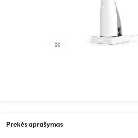
Spustelėkite, kad padidintumėte
Prekės aprašymas