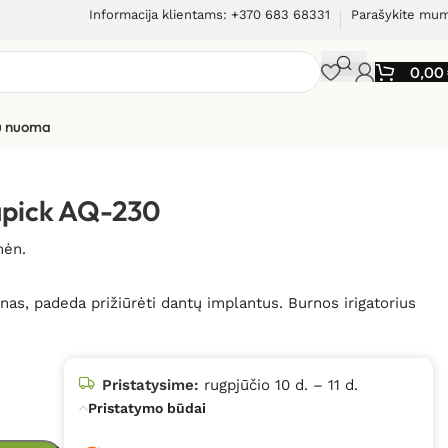
Informacija klientams: +370 683 68331
Parašykite mu
0,00
ių nuoma
 AQ-230
uapick AQ-230
mėn.
nas, padeda prižiūrėti dantų implantus. Burnos irigatorius
Pristatysime:
rugpjūčio 10 d. – 11 d.
Pristatymo būdai