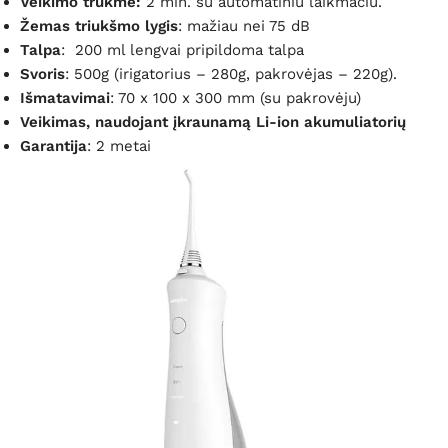
Veikimo trukmė:
2 min. su automatiniu laikmačiu.
Žemas triukšmo lygis
: mažiau nei 75 dB
Talpa
: 200 ml lengvai pripildoma talpa
Svoris
: 500g (irigatorius – 280g, pakrovėjas – 220g).
Išmatavimai
: 70 x 100 x 300 mm (su pakrovėju)
Veikimas, naudojant įkraunamą Li-ion akumuliatorių
Garantija
: 2 metai