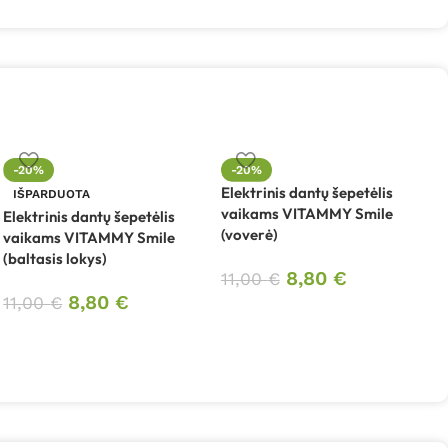
-20%
-20%
Elektrinis dantų šepetėlis
E
IŠPARDUOTA
vaikams VITAMMY Smile
V
Elektrinis dantų šepetėlis
(voverė)
vaikams VITAMMY Smile
(baltasis lokys)
8,80
€
11,00
€
8,80
€
11,00
€