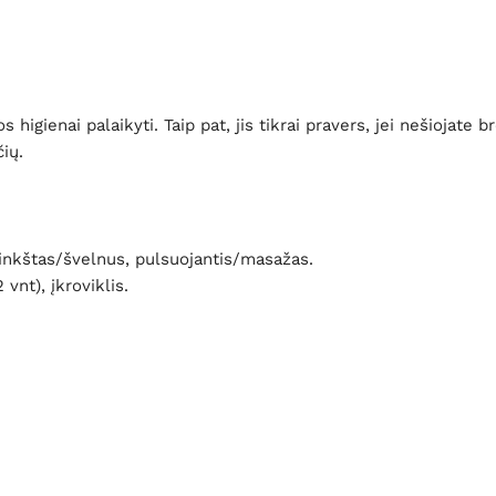
s higienai palaikyti. Taip pat, jis tikrai pravers, jei nešioja
ių.
nkštas/švelnus, pulsuojantis/masažas.
vnt), įkroviklis.