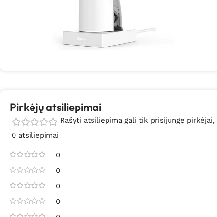
Pirkėjų atsiliepimai
Rašyti atsiliepimą gali tik prisijungę pirkėjai,
0 atsiliepimai
0
0
0
0
0