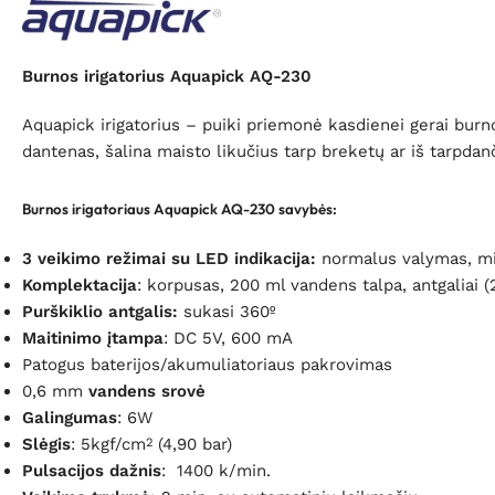
Burnos irigatorius Aquapick AQ-230
Aquapick irigatorius – puiki priemonė kasdienei gerai burno
dantenas, šalina maisto likučius tarp breketų ar iš tarpdanč
Burnos irigatoriaus Aquapick AQ-230 savybės:
3 veikimo režimai su LED indikacija:
normalus valymas, mi
Komplektacija
: korpusas, 200 ml vandens talpa, antgaliai (2 
Purškiklio antgalis:
sukasi 360º
Maitinimo įtampa
: DC 5V, 600 mA
Patogus baterijos/akumuliatoriaus pakrovimas
0,6 mm
vandens srovė
Galingumas
: 6W
Slėgis
: 5kgf/cm
(4,90 bar)
2
Pulsacijos dažnis
: 1400 k/min.