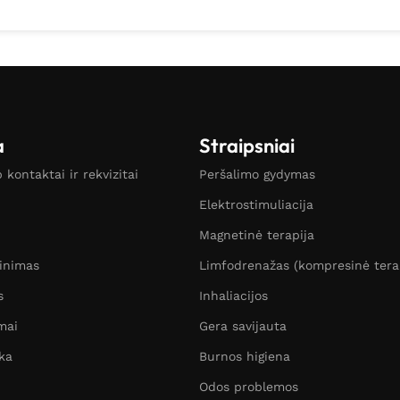
a
Straipsniai
kontaktai ir rekvizitai
Peršalimo gydymas
Elektrostimuliacija
Magnetinė terapija
žinimas
Limfodrenažas (kompresinė tera
s
Inhaliacijos
mai
Gera savijauta
ka
Burnos higiena
Odos problemos