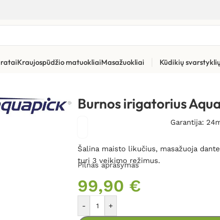
ratai
Kraujospūdžio matuokliai
Masažuokliai
Kūdikių svarstykl
ūros priemonės
»
Burnos irigatoriai
»
Burnos irigatorius Aquapick
Burnos irigatorius Aq
Garantija: 24
Šalina maisto likučius, masažuoja dante
turi 3 veikimo režimus.
Pilnas aprašymas
99,90
€
-
+