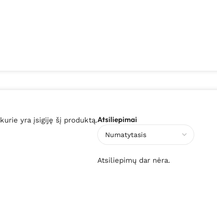
Atsiliepimai
 kurie yra įsigiję šį produktą.
Atsiliepimų dar nėra.