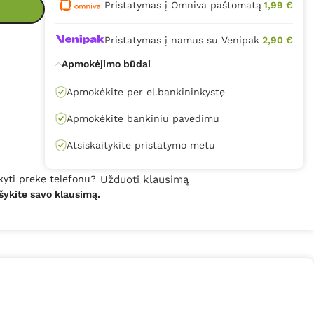
Pristatymas į Omniva paštomatą
1,99 €
Pristatymas į namus su Venipak
2,90 €
Apmokėjimo būdai
Apmokėkite per el.bankininkystę
Apmokėkite bankiniu pavedimu
Atsiskaitykite pristatymo metu
kyti prekę telefonu?
Užduoti klausimą
šykite savo klausimą.