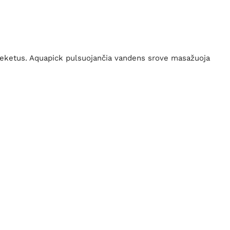
te breketus. Aquapick pulsuojančia vandens srove masažuoja