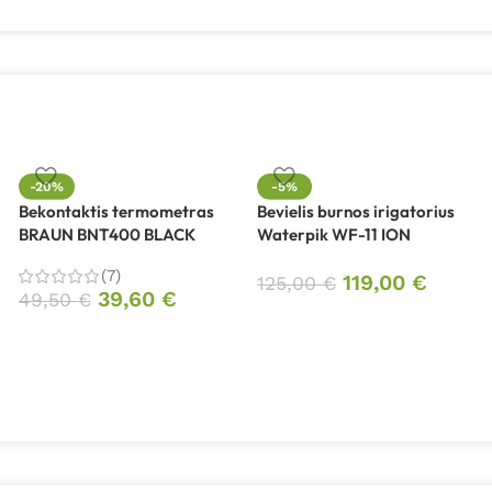
-20%
-5%
Bekontaktis termometras
Bevielis burnos irigatorius
BRAUN BNT400 BLACK
Waterpik WF-11 ION
(7)
119,00
€
125,00
€
39,60
€
49,50
€