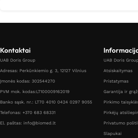
Kontaktai
Informacij
UAB Doris Group
UAB Doris Group 
Adresas: Perkūnkiemio g. 3, 12127 Vilnius
Atsiskaitymas
Įmonės kodas: 302544270
Pristatymas
PVM mok. kodas:LT100009162019
Garantija ir grą
Banko sąsk. nr.: LT70 4010 0424 0297 9055
Pirkimo taisyklė
Telefonas: +370 683 68331
Pirkėjų atsiliepi
El. paštas: info@biomed.lt
Privatumo politi
Slapukai