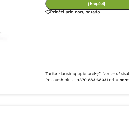
Į krepšelį
Pridėti prie norų sąrašo
Turite klausimų apie prekę? Norite užsisa
Paskambinkite:
+370 683 68331
arba
para