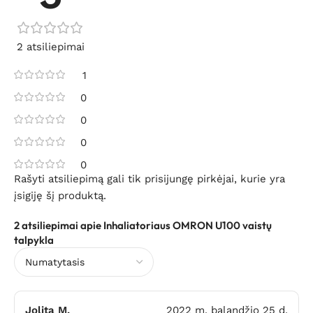
2 atsiliepimai
1
0
0
0
0
Rašyti atsiliepimą gali tik prisijungę pirkėjai, kurie yra
įsigiję šį produktą.
2 atsiliepimai apie
Inhaliatoriaus OMRON U100 vaistų
talpykla
Jolita M.
2022 m. balandžio 25 d.