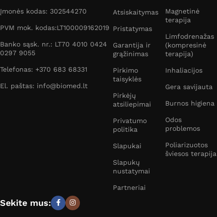
Įmonės kodas: 302544270
Magnetinė
Atsiskaitymas
terapija
PVM mok. kodas:LT100009162019
Pristatymas
Limfodrenažas
Banko sąsk. nr.: LT70 4010 0424
Garantija ir
(kompresinė
0297 9055
grąžinimas
terapija)
Telefonas: +370 683 68331
Pirkimo
Inhaliacijos
taisyklės
El. paštas: info@biomed.lt
Gera savijauta
Pirkėjų
Burnos higiena
atsiliepimai
Odos
Privatumo
problemos
politika
Poliarizuotos
Slapukai
šviesos terapija
Slapukų
nustatymai
Partneriai
Sekite mus: