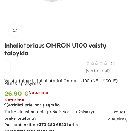
Spustelėkite, kad padidintumėte
Inhaliatoriaus OMRON U100 vaistų
talpykla
(
2
įvertinimai)
Vaistų talpykla inhaliatoriui Omron U100 (NE-U100-E)
Pilnas aprašymas
26,90
€
Neturime
Neturime
Pridėti prie norų sąrašo
Turite klausimų apie prekę? Norite užsisakyti
Užduoti
prekę telefonu?
klausimą
Paskambinkite:
+370 683 68331
arba
parašykite savo klausimą.