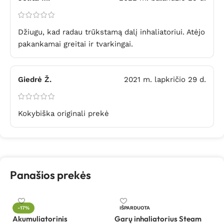
Džiugu, kad radau trūkstamą dalį inhaliatoriui. Atėjo
pakankamai greitai ir tvarkingai.
Giedrė Ž.
2021 m. lapkričio 29 d.
Kokybiška originali prekė
Panašios prekės
-17%
IŠPARDUOTA
Akumuliatorinis
Garų inhaliatorius Steam
In