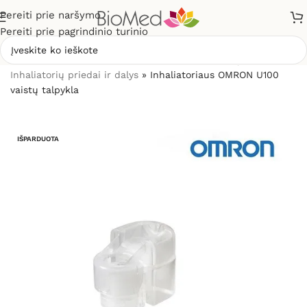
Pereiti prie naršymo
Pereiti prie pagrindinio turinio
Pradžia
»
Sveikatos priežiūrai
»
Inhaliatoriai ir jų dalys
»
Inhaliatorių priedai ir dalys
»
Inhaliatoriaus OMRON U100
vaistų talpykla
IŠPARDUOTA