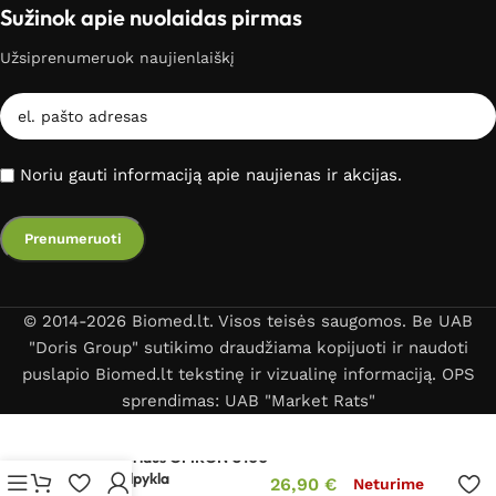
Sužinok apie nuolaidas pirmas
Užsiprenumeruok naujienlaiškį
Noriu gauti informaciją apie naujienas ir akcijas.
© 2014-2026 Biomed.lt. Visos teisės saugomos. Be UAB
"Doris Group" sutikimo draudžiama kopijuoti ir naudoti
puslapio Biomed.lt tekstinę ir vizualinę informaciją. OPS
sprendimas: UAB "Market Rats"
Inhaliatoriaus OMRON U100
vaistų talpykla
26,90
€
Neturime