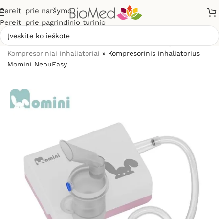
Pereiti prie naršymo
Pereiti prie pagrindinio turinio
Pradžia
»
Sveikatos priežiūrai
»
Inhaliatoriai ir jų dalys
»
Kompresoriniai inhaliatoriai
»
Kompresorinis inhaliatorius
Momini NebuEasy