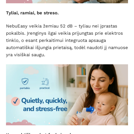
Tyliai, ramiai, be streso.
NebuEasy veikia žemiau 52 dB – tyliau nei įprastas
pokalbis. Įrenginys ilgai veikia prijungtas prie elektros
tinklo, o esant perkaitimui integruota apsauga
automatiškai išjungia prietaisą, todėl naudoti jį namuose
yra visiškai saugu.