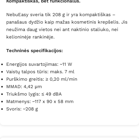
Kompaktiškas, bet funkcionalus.
NebuEasy sveria tik 208 g ir yra kompaktiškas –
panašaus dydžio kaip mažas kosmetinis krepšelis. Jis
neužima daug vietos nei ant naktinio staliuko, nei
kelioninėje rankinėje.
Techninės specifikacijos:
Energijos suvartojimas: ~11 W
Vaistų talpos tūris: maks. 7 ml
Purškimo greitis: ≥ 0,20 ml/min
MMAD: 4,42 μm
Triukšmo lygis: ≤ 49 dBA
Matmenys: ~117 x 90 x 58 mm
Svoris: ~208 g