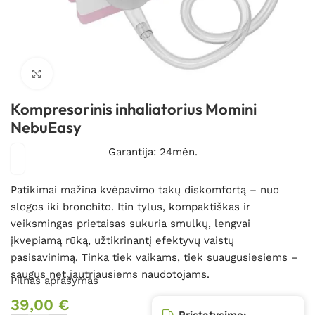
Spustelėkite, kad padidintumėte
Kompresorinis inhaliatorius Momini
NebuEasy
Garantija: 24mėn.
Patikimai mažina kvėpavimo takų diskomfortą – nuo
slogos iki bronchito. Itin tylus, kompaktiškas ir
veiksmingas prietaisas sukuria smulkų, lengvai
įkvepiamą rūką, užtikrinantį efektyvų vaistų
pasisavinimą. Tinka tiek vaikams, tiek suaugusiesiems –
saugus net jautriausiems naudotojams.
Pilnas aprašymas
39,00
€
Pristatysime: