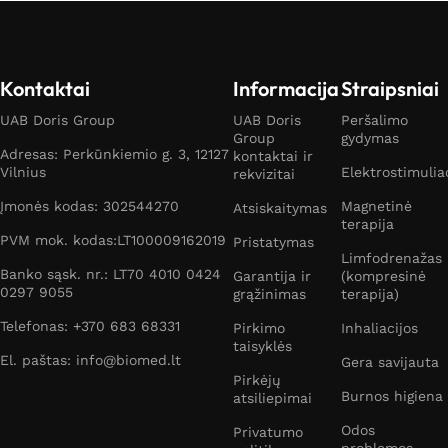
Kontaktai
Informacija
Straipsniai
UAB Doris Group
UAB Doris
Peršalimo
Group
gydymas
Adresas: Perkūnkiemio g. 3, 12127
kontaktai ir
Vilnius
Elektrostimulia
rekvizitai
Įmonės kodas: 302544270
Magnetinė
Atsiskaitymas
terapija
PVM mok. kodas:LT100009162019
Pristatymas
Limfodrenažas
Banko sąsk. nr.: LT70 4010 0424
Garantija ir
(kompresinė
0297 9055
grąžinimas
terapija)
Telefonas: +370 683 68331
Pirkimo
Inhaliacijos
taisyklės
El. paštas: info@biomed.lt
Gera savijauta
Pirkėjų
Burnos higiena
atsiliepimai
Odos
Privatumo
problemos