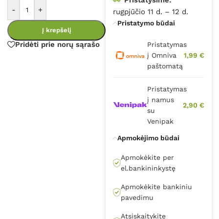
-
+
rugpjūčio 11 d. – 12 d.
Pristatymo būdai
Į krepšelį
Pridėti prie norų sąrašo
Pristatymas
į Omniva
1,99 €
paštomatą
Pristatymas
į namus
2,90 €
su
Venipak
Apmokėjimo būdai
Apmokėkite per
el.bankininkystę
Apmokėkite bankiniu
pavedimu
Atsiskaitykite