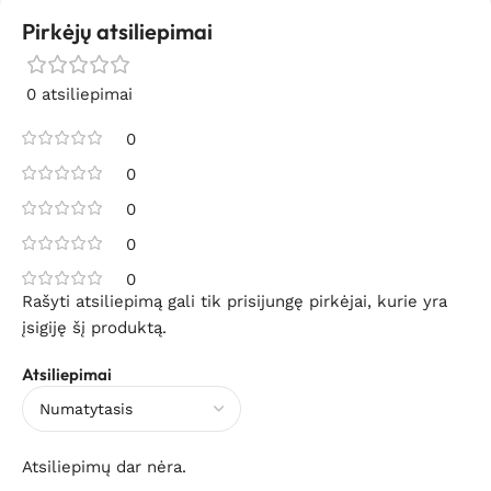
Pirkėjų atsiliepimai
0 atsiliepimai
0
0
0
0
0
Rašyti atsiliepimą gali tik prisijungę pirkėjai, kurie yra
įsigiję šį produktą.
Atsiliepimai
Atsiliepimų dar nėra.