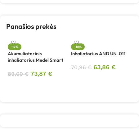
Panašios prekės
In
-17%
-10%
Akumuliatorinis
Inhaliatorius AND UN-011
3
inhaliatorius Medel Smart
63,86
€
70,96
€
73,87
€
89,00
€
Į krepšelį
Į krepšelį