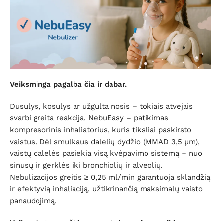
Veiksminga pagalba čia ir dabar.
Dusulys, kosulys ar užgulta nosis – tokiais atvejais
svarbi greita reakcija. NebuEasy – patikimas
kompresorinis inhaliatorius, kuris tiksliai paskirsto
vaistus. Dėl smulkaus dalelių dydžio (MMAD 3,5 µm),
vaistų dalelės pasiekia visą kvėpavimo sistemą – nuo
sinusų ir gerklės iki bronchiolių ir alveolių.
Nebulizacijos greitis ≥ 0,25 ml/min garantuoja sklandžią
ir efektyvią inhaliaciją, užtikrinančią maksimalų vaisto
panaudojimą.