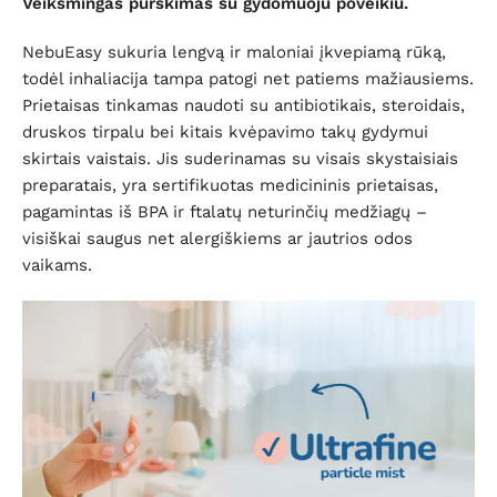
Veiksmingas purškimas su gydomuoju poveikiu.
NebuEasy sukuria lengvą ir maloniai įkvepiamą rūką,
todėl inhaliacija tampa patogi net patiems mažiausiems.
Prietaisas tinkamas naudoti su antibiotikais, steroidais,
druskos tirpalu bei kitais kvėpavimo takų gydymui
skirtais vaistais. Jis suderinamas su visais skystaisiais
preparatais, yra sertifikuotas medicininis prietaisas,
pagamintas iš BPA ir ftalatų neturinčių medžiagų –
visiškai saugus net alergiškiems ar jautrios odos
vaikams.