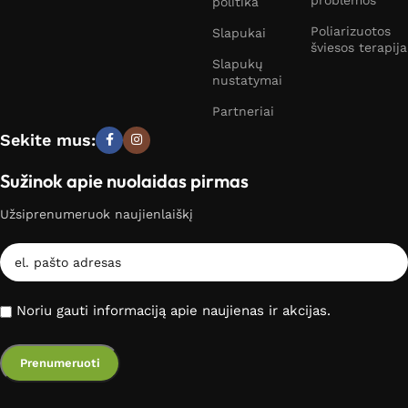
politika
Poliarizuotos
Slapukai
šviesos terapija
Slapukų
nustatymai
Partneriai
Sekite mus:
Sužinok apie nuolaidas pirmas
Užsiprenumeruok naujienlaiškį
Noriu gauti informaciją apie naujienas ir akcijas.