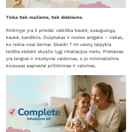
Tinka tiek mažiems, tiek dideliems.
Rinkinyje yra 5 priedai: vaikiška kaukė, suaugusiųjų
kaukė, kandiklis, čiulptukas ir nosies antgalis – viskas,
ko reikia visai šeimai. Skaidri 7 ml vaistų talpykla
leidžia stebėti skysčio lygį inhaliacijos metu. Prietaisas
yra lengvai ir intuityviai valdomas, o jo minimalistinis
korpusas paprastai prižiūrimas ir valomas.