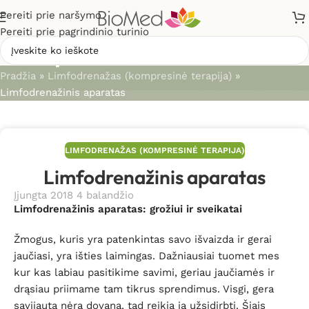
Pereiti prie naršymo
Pereiti prie pagrindinio turinio
Straipsniai
Pradžia
»
Limfodrenažas (kompresinė terapija)
»
Limfodrenažinis aparatas
LIMFODRENAŽAS (KOMPRESINĖ TERAPIJA)
Limfodrenažinis aparatas
Įjungta 2018 4 balandžio
Limfodrenažinis aparatas: grožiui ir sveikatai
Žmogus, kuris yra patenkintas savo išvaizda ir gerai
jaučiasi, yra išties laimingas. Dažniausiai tuomet mes
kur kas labiau pasitikime savimi, geriau jaučiamės ir
drąsiau priimame tam tikrus sprendimus. Visgi, gera
savijauta nėra dovana, tad reikia ją užsidirbti. Šiais