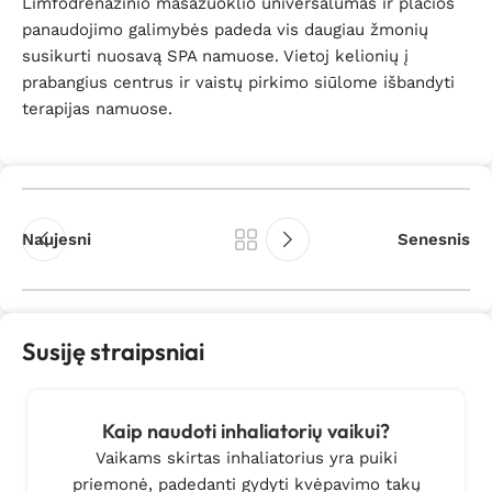
Limfodrenažinio masažuoklio universalumas ir plačios
panaudojimo galimybės padeda vis daugiau žmonių
susikurti nuosavą SPA namuose. Vietoj kelionių į
prabangius centrus ir vaistų pirkimo siūlome išbandyti
terapijas namuose.
Naujesni
Senesnis
Susiję straipsniai
Kaip naudoti inhaliatorių vaikui?
Vaikams skirtas inhaliatorius yra puiki
priemonė, padedanti gydyti kvėpavimo takų