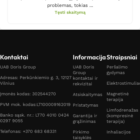
problemas, tokias ...
Tęsti skaitymą
Kontaktai
Informacija
Straipsniai
UAB Doris Group
UAB Doris
Peršalimo
Group
gydymas
Adresas: Perkūnkiemio g. 3, 12127
kontaktai ir
Vilnius
Elektrostimulia
rekvizitai
Įmonės kodas: 302544270
Magnetinė
Atsiskaitymas
terapija
PVM mok. kodas:LT100009162019
Pristatymas
Limfodrenažas
Banko sąsk. nr.: LT70 4010 0424
Garantija ir
(kompresinė
0297 9055
grąžinimas
terapija)
Telefonas: +370 683 68331
Pirkimo
Inhaliacijos
taisyklės