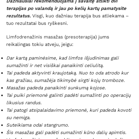
Dažniausiai rekomenduojama į savaitę atlikti dvi
terapijas po valandą ir jau po kelių kartų pamatysite
rezultatus.
Visgi, kuo dažniau terapija bus atliekama –
tuo rezultatai bus ryškesni.
Limfodrenažinis masažas
(
presoterapija
) jums
reikalingas tokiu atveju, jeigu:
Dar kartą paminėsime, kad limfos išjudinimas gali
sumažinti ir net visiškai panaikinti celiulitą.
Tai padeda aktyvinti kraujotaką. Nuo to oda atrodo kur
kas gražiau, sumažėja tikimybė sirgti kojų tromboze.
Masažas padeda panaikinti sunkumą kojose.
Tai puiki priemonė galinti padėti sumažinti po operacijų
likusius randus.
Tai patogi atsipalaidavimo priemonė, kuri padeda kovoti
su nemiga.
Suteikiama odai stangrumo.
Šis masažas gali padėti sumažinti kūno dalių apimtis.