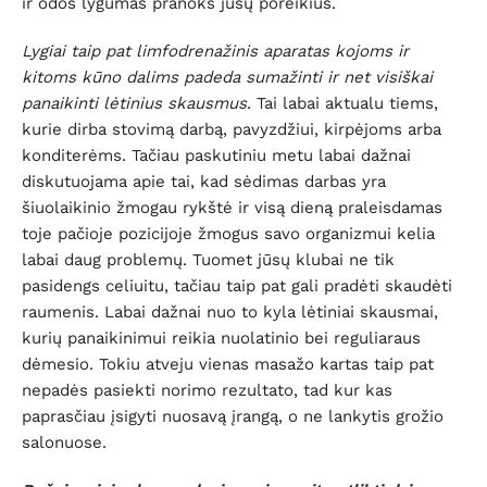
ir odos lygumas pranoks jūsų poreikius.
Lygiai taip pat limfodrenažinis aparatas kojoms ir
kitoms kūno dalims padeda sumažinti ir net visiškai
panaikinti lėtinius skausmus
. Tai labai aktualu tiems,
kurie dirba stovimą darbą, pavyzdžiui, kirpėjoms arba
konditerėms. Tačiau paskutiniu metu labai dažnai
diskutuojama apie tai, kad sėdimas darbas yra
šiuolaikinio žmogau rykštė ir visą dieną praleisdamas
toje pačioje pozicijoje žmogus savo organizmui kelia
labai daug problemų. Tuomet jūsų klubai ne tik
pasidengs celiuitu, tačiau taip pat gali pradėti skaudėti
raumenis. Labai dažnai nuo to kyla lėtiniai skausmai,
kurių panaikinimui reikia nuolatinio bei reguliaraus
dėmesio. Tokiu atveju vienas masažo kartas taip pat
nepadės pasiekti norimo rezultato, tad kur kas
paprasčiau įsigyti nuosavą įrangą, o ne lankytis grožio
salonuose.