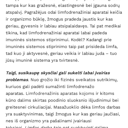
tampa kur kas gražesnė, elastingesnė bei įgauna sodrų
atspalvį. Pagražėjus odai limfodrenažiniai aparatai keičia
ir organizmo būklę, žmogus pradeda jaustis kur kas
geriau, gyvesnis ir labiau atsipalaidavęs. Tai pat medikai
tikina, kad limfodrenažiniai aparatai labai padeda
imuninės sistemos stiprinimui. Kodėl? Kadangi prie
imuninės sistemos stiprinimo taip pat prisideda limfa,
tad kuo ji aktyvesnė, geriau veikia ir labiau juda – tuo
jūsų imuninė sistema yra tvirtesnė.
Taigi, susikaupę skysčiai gali sukelti labai įvairias
problemas
. Nuo grožio iki fizinės sveikatos sutrikimų,
kuriuos gali padėti sumažinti limfodrenažo
aparatas.
Limfodrenažinis aparatas kojoms
ir kitoms
kūno dalims skirtas poodinio sluoksnio išjudinimui bei
greitesnei cirkuliacijai. Masažuoklio dėka limfos darbas
yra suaktyvinimas, taigi žmogus kur kas geriau jaučiasi,
nes iš organizmo yra pašalinami įvairiausi
toksinai.
Limfos darbą taip pat suaktyvinti galima