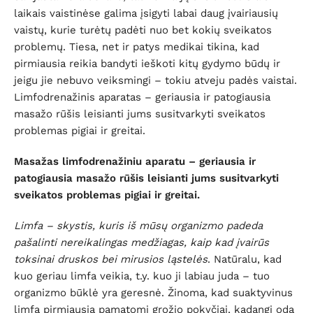
laikais vaistinėse galima įsigyti labai daug įvairiausių
vaistų, kurie turėtų padėti nuo bet kokių sveikatos
problemų. Tiesa, net ir patys medikai tikina, kad
pirmiausia reikia bandyti ieškoti kitų gydymo būdų ir
jeigu jie nebuvo veiksmingi – tokiu atveju padės vaistai.
Limfodrenažinis aparatas – geriausia ir patogiausia
masažo rūšis leisianti jums susitvarkyti sveikatos
problemas pigiai ir greitai.
Masažas limfodrenažiniu aparatu – geriausia ir
patogiausia masažo rūšis leisianti jums susitvarkyti
sveikatos problemas pigiai ir greitai.
Limfa – skystis, kuris iš mūsų organizmo padeda
pašalinti nereikalingas medžiagas, kaip kad įvairūs
toksinai druskos bei mirusios ląstelės
. Natūralu, kad
kuo geriau limfa veikia, t.y. kuo ji labiau juda – tuo
organizmo būklė yra geresnė. Žinoma, kad suaktyvinus
limfą pirmiausia pamatomi grožio pokyčiai, kadangi oda