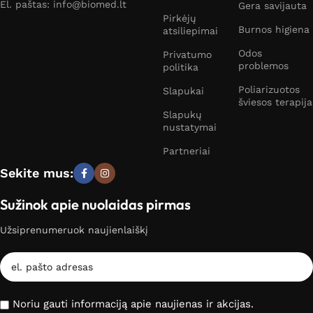
El. paštas: info@biomed.lt
Gera savijauta
Pirkėjų
Burnos higiena
atsiliepimai
Odos
Privatumo
problemos
politika
Poliarizuotos
Slapukai
šviesos terapija
Slapukų
nustatymai
Partneriai
Sekite mus:
Sužinok apie nuolaidas pirmas
Užsiprenumeruok naujienlaiškį
Noriu gauti informaciją apie naujienas ir akcijas.