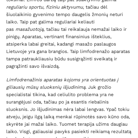
reguliariu sportu, fiziniu aktyvumu
, tačiau dėl
šiuolaikinio gyvenimo tempo daugelis žmonių neturi
laiko. Taip pat galima reguliariai keliauti
pas
masažuotoją
, tačiau tai reikalauja nemažai laiko ir
pinigų. Aparatas, vertinant finansinius išteklius,
atsiperka labai greitai, kadangi masažo paslaugos
Lietuvoje yra gana brangios. Taip limfodrenažo aparatas
tampa patraukliausiu būdu susigrąžinti sveikatą ir
pagrąžinti savo išvaizdą.
Limfodrenažinis aparatas kojoms yra orientuotas į
giliausių mūsų sluoksnių išjudinimą
. Juk grožio
specialistai tikina, kad celiulito problema yra ne
surangėjusi oda, tačiau po ja esantis riebalinis
sluoksnis. Jo išjudinimas nėra labai lengvas. Ypač tokiu
atveju, jeigu ilgą laiką menkai rūpinotės savo kūno oda,
skyrėte jai mažai laiko. Tuomet terapija užims daugiau
laiko. Visgi, galiausiai pavyks pasiekti reikiamą rezultatą