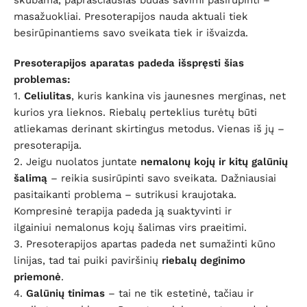
skubama, paprasčiausias būdas savimi pasirūpinti –
masažuokliai. Presoterapijos nauda aktuali tiek
besirūpinantiems savo sveikata tiek ir išvaizda.
Presoterapijos aparatas padeda išspręsti šias
problemas:
1.
Celiulitas
, kuris kankina vis jaunesnes merginas, net
kurios yra lieknos.
Riebalų perteklius turėtų būti
atliekamas derinant skirtingus metodus. Vienas iš jų –
presoterapija.
2.
Jeigu nuolatos juntate
nemalonų kojų ir kitų galūnių
šalimą
– reikia susirūpinti savo sveikata.
Dažniausiai
pasitaikanti problema – sutrikusi kraujotaka.
Kompresinė terapija padeda ją suaktyvinti ir
ilgainiui nemalonus kojų šalimas virs praeitimi.
3.
Presoterapijos apartas padeda net sumažinti kūno
linijas,
tad tai puiki paviršinių
riebalų deginimo
priemonė
.
4.
Galūnių tinimas
– tai ne tik estetinė, tačiau ir