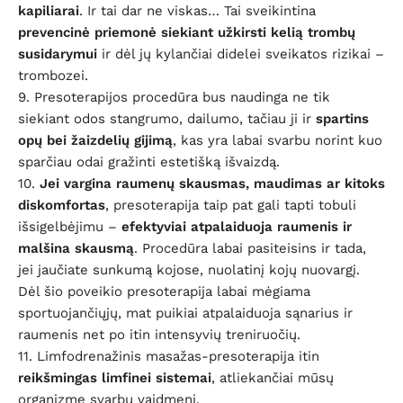
kapiliarai
. Ir tai dar ne viskas… Tai sveikintina
prevencinė priemonė siekiant užkirsti kelią trombų
susidarymui
ir dėl jų kylančiai didelei sveikatos rizikai –
trombozei.
9. Presoterapijos procedūra bus naudinga ne tik
siekiant odos stangrumo, dailumo, tačiau ji ir
spartins
opų bei žaizdelių gijimą
, kas yra labai svarbu norint kuo
sparčiau odai gražinti estetišką išvaizdą.
10.
Jei vargina raumenų skausmas, maudimas ar kitoks
diskomfortas
, presoterapija taip pat gali tapti tobuli
išsigelbėjimu –
efektyviai atpalaiduoja raumenis ir
malšina skausmą
. Procedūra labai pasiteisins ir tada,
jei jaučiate sunkumą kojose, nuolatinį kojų nuovargį.
Dėl šio poveikio presoterapija labai mėgiama
sportuojančiųjų, mat puikiai atpalaiduoja sąnarius ir
raumenis net po itin intensyvių treniruočių.
11. Limfodrenažinis masažas-presoterapija itin
reikšmingas limfinei sistemai
, atliekančiai mūsų
organizme svarbų vaidmenį.