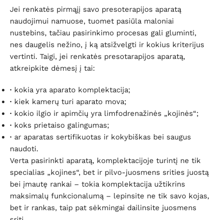
Jei renkatės pirmąjį savo presoterapijos aparatą
naudojimui namuose, tuomet pasiūla maloniai
nustebins, tačiau pasirinkimo procesas gali gluminti,
nes daugelis nežino, į ką atsižvelgti ir kokius kriterijus
vertinti. Taigi, jei renkatės presotarapijos aparatą,
atkreipkite dėmesį į tai:
·
kokia yra aparato komplektacija;
·
kiek kamerų turi aparato mova;
·
kokio ilgio ir apimčių yra limfodrenažinės „kojinės“;
·
koks prietaiso galingumas;
·
ar aparatas sertifikuotas ir kokybiškas bei saugus
naudoti.
Verta pasirinkti aparatą, komplektacijoje turintį ne tik
specialias „kojines“, bet ir pilvo-juosmens srities juostą
bei įmautę rankai – tokia komplektacija užtikrins
maksimalų funkcionalumą – lepinsite ne tik savo kojas,
bet ir rankas, taip pat sėkmingai dailinsite juosmens
sritį.