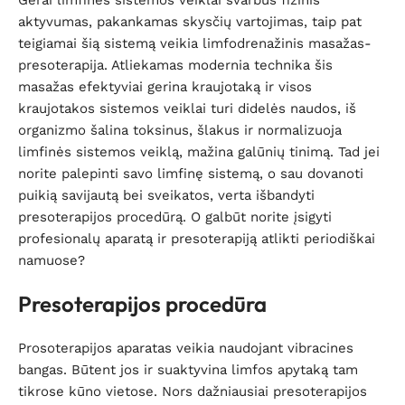
Gerai limfinės sistemos veiklai svarbus fizinis
aktyvumas, pakankamas skysčių vartojimas, taip pat
teigiamai šią sistemą veikia limfodrenažinis masažas-
presoterapija. Atliekamas modernia technika šis
masažas efektyviai gerina kraujotaką ir visos
kraujotakos sistemos veiklai turi didelės naudos, iš
organizmo šalina toksinus, šlakus ir normalizuoja
limfinės sistemos veiklą, mažina galūnių tinimą. Tad jei
norite palepinti savo limfinę sistemą, o sau dovanoti
puikią savijautą bei sveikatos, verta išbandyti
presoterapijos procedūrą. O galbūt norite įsigyti
profesionalų aparatą ir presoterapiją atlikti periodiškai
namuose?
Presoterapijos procedūra
Prosoterapijos aparatas veikia naudojant vibracines
bangas. Būtent jos ir suaktyvina limfos apytaką tam
tikrose kūno vietose. Nors dažniausiai presoterapijos