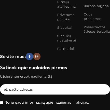
Pirkėjų
Burnos higiena
atsiliepimai
Odos
Privatumo
problemos
politika
Poliarizuotos
Slapukai
šviesos terapija
Slapukų
nustatymai
Partneriai
Sekite mus:
Sužinok apie nuolaidas pirmas
Užsiprenumeruok naujienlaiškį
Noriu gauti informaciją apie naujienas ir akcijas.