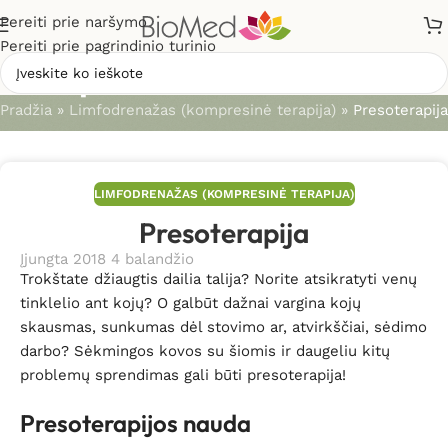
Pereiti prie naršymo
Pereiti prie pagrindinio turinio
Straipsniai
Pradžia
»
Limfodrenažas (kompresinė terapija)
»
Presoterapija
LIMFODRENAŽAS (KOMPRESINĖ TERAPIJA)
Presoterapija
Įjungta 2018 4 balandžio
Trokštate džiaugtis dailia talija? Norite atsikratyti venų
tinklelio ant kojų? O galbūt dažnai vargina kojų
skausmas, sunkumas dėl stovimo ar, atvirkščiai, sėdimo
darbo? Sėkmingos kovos su šiomis ir daugeliu kitų
problemų sprendimas gali būti presoterapija!
Presoterapijos nauda