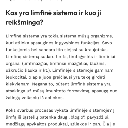
Kas yra limfinė sistema ir kuo ji
reikšminga?
Limfinė sistema yra tokia sistema mūsų organizme,
kuri atlieka apsaugines ir gyvybines funkcijas. Savo
funkcijomis bei sandara itin siejasi su kraujotaka.
Limfinę sistemą sudaro limfa, limfagyslės ir limfiniai
organai (limfmazgiai, limfiniai mazgeliai, blužnis,
užkrūčio liauka ir kt.). Limfinėje sistemoje gaminami
leukocitai, o apie juos greičiausi yra tekę girdėti
kiekvienam. Negana to, būtent limfinė sistema yra
atsakinga už mūsų imuniteto formavimą, apsaugą nuo
žalingų veiksnių iš aplinkos.
Koks svarbus procesas vyksta limfinėje sistemoje? Į
limfą iš ląstelių patenka daug „blogio“, pavyzdžiui,
medžiagų apykaitos produktai, atliekos ir pan. Čia jie