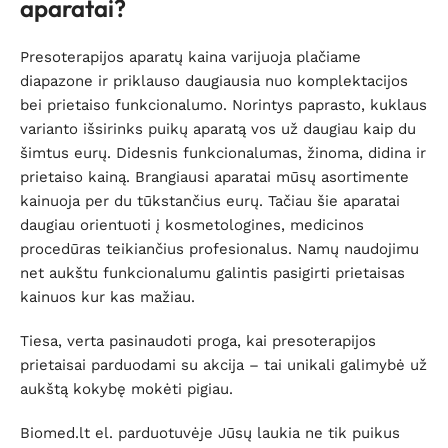
aparatai?
Presoterapijos aparatų kaina varijuoja plačiame
diapazone ir priklauso daugiausia nuo komplektacijos
bei prietaiso funkcionalumo. Norintys paprasto, kuklaus
varianto išsirinks puikų aparatą vos už daugiau kaip du
šimtus eurų. Didesnis funkcionalumas, žinoma, didina ir
prietaiso kainą. Brangiausi aparatai mūsų asortimente
kainuoja per du tūkstančius eurų. Tačiau šie aparatai
daugiau orientuoti į kosmetologines, medicinos
procedūras teikiančius profesionalus. Namų naudojimu
net aukštu funkcionalumu galintis pasigirti prietaisas
kainuos kur kas mažiau.
Tiesa, verta pasinaudoti proga, kai presoterapijos
prietaisai parduodami su akcija – tai unikali galimybė už
aukštą kokybę mokėti pigiau.
Biomed.lt el. parduotuvėje Jūsų laukia ne tik puikus