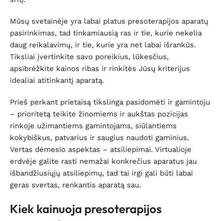
Mūsų svetainėje yra labai platus presoterapijos aparatų
pasirinkimas, tad tinkamiausią ras ir tie, kurie nekelia
daug reikalavimų, ir tie, kurie yra net labai išrankūs.
Tiksliai įvertinkite savo poreikius, lūkesčius,
apsibrėžkite kainos ribas ir rinkitės Jūsų kriterijus
idealiai atitinkantį aparatą.
Prieš perkant prietaisą tikslinga pasidomėti ir gamintoju
– prioritetą teikite žinomiems ir aukštas pozicijas
rinkoje užimantiems gamintojams, siūlantiems
kokybiškus, patvarius ir saugius naudoti gaminius.
Vertas dėmesio aspektas – atsiliepimai. Virtualioje
erdvėje galite rasti nemažai konkrečius aparatus jau
išbandžiusiųjų atsiliepimų, tad tai irgi gali būti labai
geras svertas, renkantis aparatą sau.
Kiek kainuoja presoterapijos