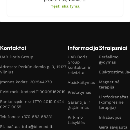
Tęsti skaitymą
Kontaktai
Informacija
Straipsniai
UAB Doris Group
UAB Doris
Peršalimo
Group
gydymas
Adresas: Perkūnkiemio g. 3, 12127
kontaktai ir
Vilnius
Elektrostimulia
rekvizitai
Įmonės kodas: 302544270
Magnetinė
Atsiskaitymas
terapija
PVM mok. kodas:LT100009162019
Pristatymas
Limfodrenažas
Banko sąsk. nr.: LT70 4010 0424
Garantija ir
(kompresinė
0297 9055
grąžinimas
terapija)
Telefonas: +370 683 68331
Pirkimo
Inhaliacijos
taisyklės
El. paštas: info@biomed.lt
Gera savijauta