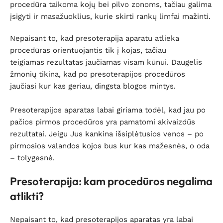
procedūra taikoma kojų bei pilvo zonoms, tačiau galima
įsigyti ir masažuoklius, kurie skirti rankų limfai mažinti.
Nepaisant to, kad presoterapija aparatu atlieka
procedūras orientuojantis tik į kojas, tačiau
teigiamas rezultatas jaučiamas visam kūnui.
Daugelis
žmonių tikina, kad po presoterapijos procedūros
jaučiasi kur kas geriau, dingsta blogos mintys.
Presoterapijos aparatas labai giriama todėl, kad jau po
pačios pirmos procedūros yra pamatomi akivaizdūs
rezultatai. Jeigu Jus kankina išsiplėtusios venos – po
pirmosios valandos kojos bus kur kas mažesnės, o oda
– tolygesnė.
Presoterapija: kam procedūros negalima
atlikti?
Nepaisant to, kad presoterapijos aparatas yra labai