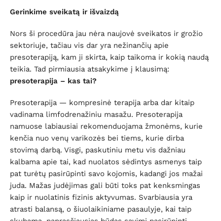
Gerinkime sveikatą ir išvaizdą
Nors ši procedūra jau nėra naujovė sveikatos ir grožio
sektoriuje, tačiau vis dar yra nežinančių apie
presoterapiją, kam ji skirta, kaip taikoma ir kokią naudą
teikia. Tad pirmiausia atsakykime į klausimą:
presoterapija – kas tai?
Presoterapija — kompresinė terapija arba dar kitaip
vadinama limfodrenažiniu masažu. Presoterapija
namuose labiausiai rekomenduojama žmonėms, kurie
kenčia nuo venų varikozės bei tiems, kurie dirba
stovimą darbą. Visgi, paskutiniu metu vis dažniau
kalbama apie tai, kad nuolatos sėdintys asmenys taip
pat turėtų pasirūpinti savo kojomis, kadangi jos mažai
juda. Mažas judėjimas gali būti toks pat kenksmingas
kaip ir nuolatinis fizinis aktyvumas. Svarbiausia yra
atrasti balansą, o šiuolaikiniame pasaulyje, kai taip