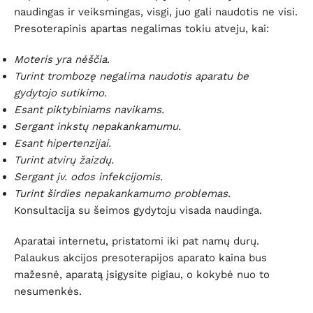
naudingas ir veiksmingas, visgi, juo gali naudotis ne visi.
Presoterapinis apartas negalimas tokiu atveju, kai:
Moteris yra nėščia.
Turint trombozę negalima naudotis aparatu be
gydytojo sutikimo.
Esant piktybiniams navikams.
Sergant inkstų nepakankamumu.
Esant hipertenzijai.
Turint atvirų žaizdų.
Sergant įv. odos infekcijomis.
Turint širdies nepakankamumo problemas.
Konsultacija su šeimos gydytoju visada naudinga.
Aparatai internetu, pristatomi iki pat namų durų.
Palaukus akcijos presoterapijos aparato kaina bus
mažesnė, aparatą įsigysite pigiau, o kokybė nuo to
nesumenkės.