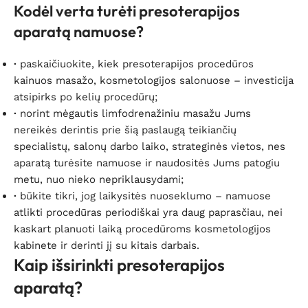
Kodėl verta turėti presoterapijos
aparatą namuose?
·
paskaičiuokite, kiek presoterapijos procedūros
kainuos masažo, kosmetologijos salonuose – investicija
atsipirks po kelių procedūrų;
·
norint mėgautis limfodrenažiniu masažu Jums
nereikės derintis prie šią paslaugą teikiančių
specialistų, salonų darbo laiko, strateginės vietos, nes
aparatą turėsite namuose ir naudositės Jums patogiu
metu, nuo nieko nepriklausydami;
·
būkite tikri, jog laikysitės nuoseklumo – namuose
atlikti procedūras periodiškai yra daug paprasčiau, nei
kaskart planuoti laiką procedūroms kosmetologijos
kabinete ir derinti jį su kitais darbais.
Kaip išsirinkti presoterapijos
aparatą?