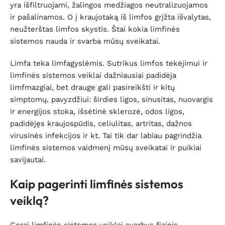
yra išfiltruojami, žalingos medžiagos neutralizuojamos
ir pašalinamos. O į kraujotaką iš limfos grįžta išvalytas,
neužterštas limfos skystis. Štai kokia limfinės
sistemos nauda ir svarba mūsų sveikatai.
Limfa teka limfagyslėmis. Sutrikus limfos tekėjimui ir
limfinės sistemos veiklai dažniausiai padidėja
limfmazgiai, bet drauge gali pasireikšti ir kitų
simptomų, pavyzdžiui: širdies ligos, sinusitas, nuovargis
ir energijos stoka, išsėtinė sklerozė, odos ligos,
padidėjęs kraujospūdis, celiulitas, artritas, dažnos
virusinės infekcijos ir kt. Tai tik dar labiau pagrindžia
limfinės sistemos vaidmenį mūsų sveikatai ir puikiai
savijautai.
Kaip pagerinti limfinės sistemos
veiklą?