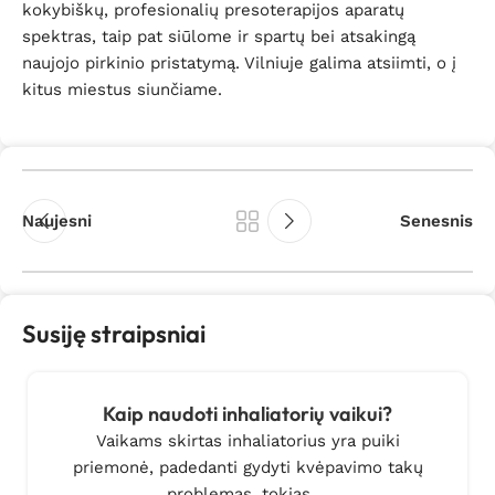
kokybiškų, profesionalių presoterapijos aparatų
spektras, taip pat siūlome ir spartų bei atsakingą
naujojo pirkinio pristatymą. Vilniuje galima atsiimti, o į
kitus miestus siunčiame.
Naujesni
Senesnis
Susiję straipsniai
Kaip naudoti inhaliatorių vaikui?
Vaikams skirtas inhaliatorius yra puiki
priemonė, padedanti gydyti kvėpavimo takų
problemas, tokias ...