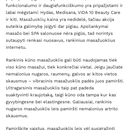
funkcionalumo ir daugiafunkciškumo yra pripažįstami ir
labai mėgstami: Hydas, Medisana, VIDA 10 Beauty Care
ir kiti.
Masažuoklių kaina
yra nedidelė, tačiau akcija
suteikia galimybę įsigyti dar pigiau. Apsilankymai
masažo bei SPA salonuose nėra pigūs, tad norintys
sutaupyti renkasi nuosavus, rankinius masažuoklius
internetu.
Rankinis kūno masažuoklis gali būti naudojamas tiek
viso kūno masažui, tiek konkrečiai vietai. Jeigu jaučiate
nemalonius nugaros, raumenų, galvos ar kitos vietos
skausmus – vibracinis masažuoklis padės juos pamiršti.
Ultragarsinis masažuoklis taip pat padeda
suaktyvinti kraujotaką, taigi kūno oda tampa kur kas
gyvybingesne bei elastingesne. Galiausiai, rankinis
nugaros masažuoklis leis pamiršti nemalonius artrito
skausmus.
Pamirškite vaistus, masažuoklis leis vėl susigrąžinti