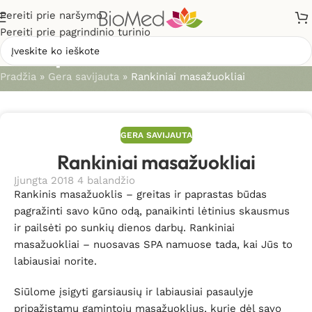
Pereiti prie naršymo
Pereiti prie pagrindinio turinio
Straipsniai
Pradžia
»
Gera savijauta
»
Rankiniai masažuokliai
GERA SAVIJAUTA
Rankiniai masažuokliai
Įjungta 2018 4 balandžio
Rankinis masažuoklis – greitas ir paprastas būdas
pagražinti savo kūno odą, panaikinti lėtinius skausmus
ir pailsėti po sunkių dienos darbų. Rankiniai
masažuokliai – nuosavas SPA namuose tada, kai Jūs to
labiausiai norite.
Siūlome įsigyti garsiausių ir labiausiai pasaulyje
pripažįstamų gamintojų masažuoklius, kurie dėl savo