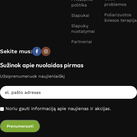
problemos
politika
Poliarizuotos
Slapukai
šviesos terapija
Slapukų
nustatymai
Partneriai
Sekite mus:
Sužinok apie nuolaidas pirmas
Užsiprenumeruok naujienlaiškį
Noriu gauti informaciją apie naujienas ir akcijas.