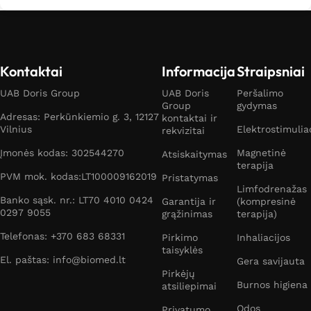
Kontaktai
Informacija
Straipsniai
UAB Doris Group
UAB Doris
Peršalimo
Group
gydymas
Adresas: Perkūnkiemio g. 3, 12127
kontaktai ir
Vilnius
Elektrostimulia
rekvizitai
Įmonės kodas: 302544270
Magnetinė
Atsiskaitymas
terapija
PVM mok. kodas:LT100009162019
Pristatymas
Limfodrenažas
Banko sąsk. nr.: LT70 4010 0424
Garantija ir
(kompresinė
0297 9055
grąžinimas
terapija)
Telefonas: +370 683 68331
Pirkimo
Inhaliacijos
taisyklės
El. paštas: info@biomed.lt
Gera savijauta
Pirkėjų
Burnos higiena
atsiliepimai
Odos
Privatumo