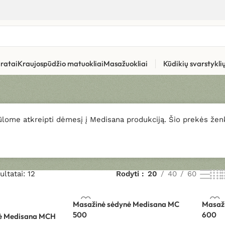
ės
ratai
Kraujospūdžio matuokliai
Masažuokliai
Kūdikių svarstykl
lome atkreipti dėmesį į Medisana produkciją. Šio prekės žen
ltatai: 12
Rodyti
20
40
60
Masažinė sėdynė Medisana MC
Masaž
500
600
ė Medisana MCH