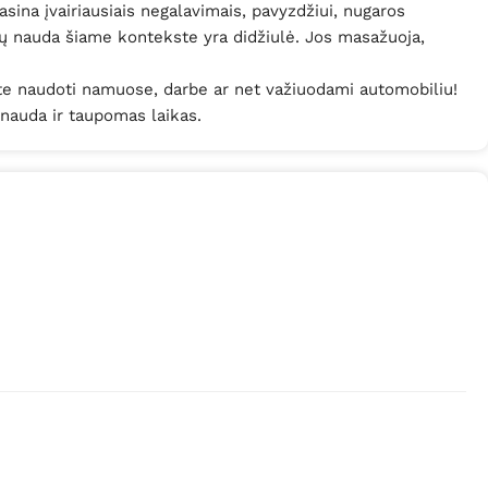
sina įvairiausiais negalavimais, pavyzdžiui, nugaros
ių nauda šiame kontekste yra didžiulė. Jos masažuoja,
te naudoti namuose, darbe ar net važiuodami automobiliu!
 nauda ir taupomas laikas.