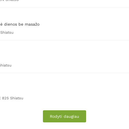
 nė dienos be masažo
Shiatsu
hiatsu
 825 Shiatsu
Rodyti daugiau