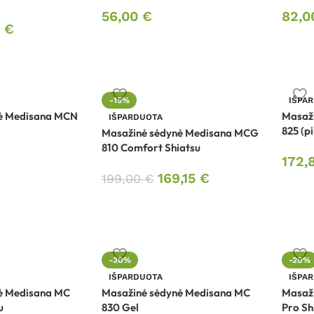
56,00
€
82,
1
€
-15%
IŠPA
ė Medisana MCN
Masaž
IŠPARDUOTA
825 (pi
Masažinė sėdynė Medisana MCG
810 Comfort Shiatsu
172,
169,15
€
199,00
€
-30%
-20%
IŠPARDUOTA
IŠPA
ė Medisana MC
Masažinė sėdynė Medisana MC
Masaž
u
830 Gel
Pro Sh