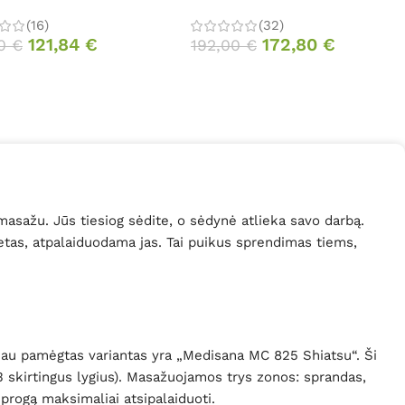
(16)
(32)
121,84
€
172,80
€
30
€
192,00
€
sažu. Jūs tiesiog sėdite, o sėdynė atlieka savo darbą.
ietas, atpalaiduodama jas. Tai puikus sprendimas tiems,
o jau pamėgtas variantas yra „Medisana MC 825 Shiatsu“. Ši
3 skirtingus lygius). Masažuojamos trys zonos: sprandas,
 progą maksimaliai atsipalaiduoti.