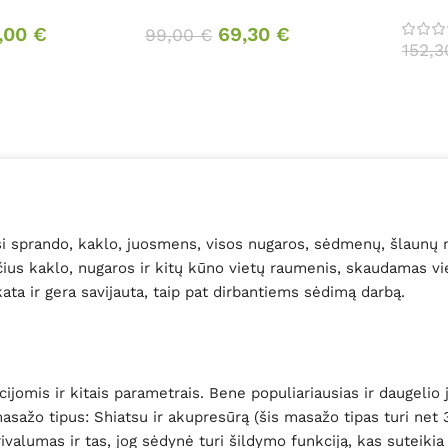
,00
€
69,30
€
99,00
€
152,
 sprando, kaklo, juosmens, visos nugaros, sėdmenų, šlaunų ma
nčius kaklo, nugaros ir kitų kūno vietų raumenis, skaudamas v
ikata ir gera savijauta, taip pat dirbantiems sėdimą darbą.
cijomis ir kitais parametrais. Bene populiariausias ir daugeli
ažo tipus: Shiatsu ir akupresūrą (šis masažo tipas turi net 
rivalumas ir tas, jog sėdynė turi šildymo funkciją, kas suteikia