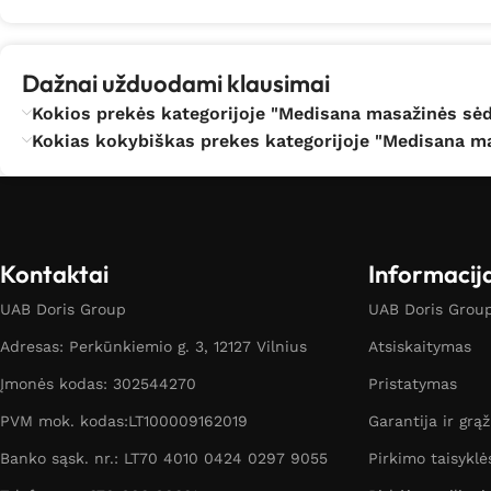
Dažnai užduodami klausimai
Kokios prekės kategorijoje "Medisana masažinės sėdy
Kokias kokybiškas prekes kategorijoje "Medisana ma
Kontaktai
Informacij
UAB Doris Group
UAB Doris Group 
Adresas: Perkūnkiemio g. 3, 12127 Vilnius
Atsiskaitymas
Įmonės kodas: 302544270
Pristatymas
PVM mok. kodas:LT100009162019
Garantija ir grą
Banko sąsk. nr.: LT70 4010 0424 0297 9055
Pirkimo taisyklė