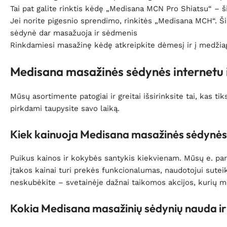
Tai pat galite rinktis kėdę „Medisana MCN Pro Shiatsu“ – ši
Jei norite pigesnio sprendimo, rinkitės „Medisana MCH“. Ši
sėdynė dar masažuoja ir sėdmenis
Rinkdamiesi masažinę kėdę atkreipkite dėmesį ir į medžiagą
Medisana masažinės sėdynės internetu iš
Mūsų asortimente patogiai ir greitai išsirinksite tai, kas t
pirkdami taupysite savo laiką.
Kiek kainuoja Medisana masažinės sėdynė
Puikus kainos ir kokybės santykis kiekvienam. Mūsų e. pa
įtakos kainai turi prekės funkcionalumas, naudotojui sutei
neskubėkite – svetainėje dažnai taikomos akcijos, kurių m
Kokia Medisana masažinių sėdynių nauda ir