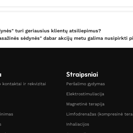
nės" turi geriausius klientų atsiliepimus?
sažinės sėdynės" dabar akcijų metu galima nusipirkti pi
a
Straipsniai
kontaktai ir rekvizitai
Peršalimo gydymas
Elektrostimuliacija
Magnetinė terapija
žinimas
Limfodrenažas (kompresinė tera
s
Inhaliacijos