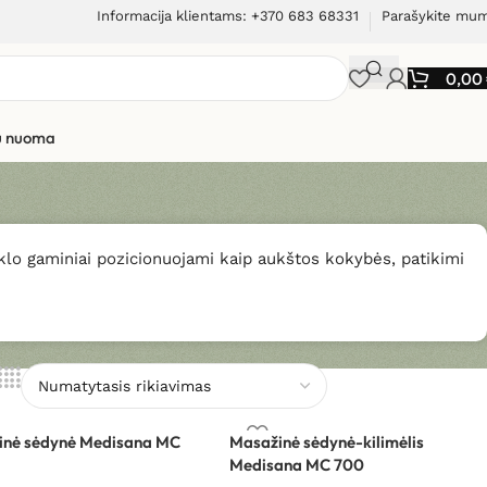
Informacija klientams: +370 683 68331
Parašykite mu
0,00
ių nuoma
klo gaminiai pozicionuojami kaip aukštos kokybės, patikimi
inė sėdynė Medisana MC
Masažinė sėdynė-kilimėlis
Medisana MC 700