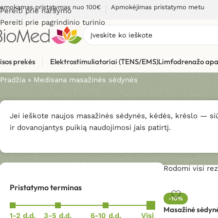
emokamas pristatymas nuo 100€
Apmokėjimas pristatymo metu
Pereiti prie naršymo
Pereiti prie pagrindinio turinio
Medisana masažinės sėdyn
isos prekės
Elektrostimuliatoriai (TENS/EMS)
Limfodrenažo apa
Pradžia
»
Medisana masažinės sėdynės
Jei ieškote naujos masažinės sėdynės, kėdės, krėslo — siū
ir dovanojantys puikią naudojimosi jais patirtį.
Rodomi visi rezu
Pristatymo terminas
-10%
Masažinė sėdyn
1-2 d.d.
3-5 d.d.
6-10 d.d.
Visi