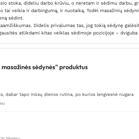
io stoka, dideliu darbo krūviu, o neretam ir sėdimu darbu, gra
 tai veikia ir darbingumą, ir nuotaiką. Todėl masažinių sėdyn
eną sėdint.
aamžiškumas. Didelis privalumas tas, jog tokią sėdynę galėsi
usitės atlikdami kitas veiklas sėdimoje pozicijoje – dviguba
na masažinės sėdynės" produktus
is, dabar tapo mūsų dienos rutina, po kurios lengvesnė nugara
tsu
CN Shiatsu