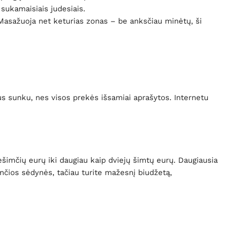
 sukamaisiais judesiais.
 Masažuoja net keturias zonas – be anksčiau minėtų, ši
ebus sunku, nes visos prekės išsamiai aprašytos. Internetu
imčių eurų iki daugiau kaip dviejų šimtų eurų. Daugiausia
nčios sėdynės, tačiau turite mažesnį biudžetą,