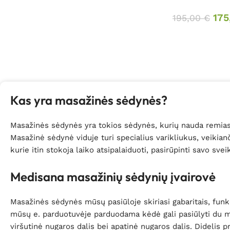
175
195,00
€
Kas yra masažinės sėdynės?
Masažinės sėdynės yra tokios sėdynės, kurių nauda remiasi
Masažinė sėdynė viduje turi specialius varikliukus, veikia
kurie itin stokoja laiko atsipalaiduoti, pasirūpinti savo sve
Medisana masažinių sėdynių įvairovė
Masažinės sėdynės mūsų pasiūloje skiriasi gabaritais, funk
mūsų e. parduotuvėje parduodama kėdė gali pasiūlyti du mas
viršutinė nugaros dalis bei apatinė nugaros dalis. Didelis p