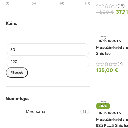
(1)
(4)
(4)
(12)
(16)
37,7
41,90
€
Kaina
IŠPARDUOTA
Masažinė sėdyn
Shiatsu
(7)
135,00
€
Filtruoti
Gamintojas
-10%
Medisana
12
IŠPARDUOTA
Masažinė sėdyn
825 PLUS Shiats