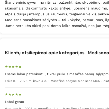
Šiandieninis gyvenimo ritmas, paženklintas skubėjimu, poils
skausmais, diskomfortu kaklo srityje, juosmens maudimu, o
atpalaiduoja įsitempusius raumenis, teigiamai veikia laikys
Medisana masažinės sėdynės – tai kokybė, patvarumas, ilg
Jums nereikės skirti papildomo laiko masažui, nes juo mėga
Klientų atsiliepimai apie kategorijos "Medisa
Esame labai patenkinti , tikrai puikus masažas namų sąlygom
Erika K.
·
2026 m. kovo 4 d.
·
Masažinė sėdynė Medisana MCN Shia
Labai geras
Vytautas P.
·
2025 m. gruodžio 14 d.
·
Masažinė sėdynė Medisana M