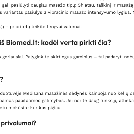
 gali pasiūlyti daugiau masažo tipų: Shiatsu, taškinį ir masažą
s variantas pasiūlys 3 vibracinio masažo intensyvumo lygius.
 – prioritetą teikite lengvai valomai.
 Biomed.lt: kodėl verta pirkti čia?
iks geriausiai. Palyginkite skirtingus gaminius – tai padaryti n
s?
rduotuvėje Medisana masažinės sėdynės kainuoja nuo kelių deš
kiamos papildomos galimybės. Jei norite daug funkcijų atlieka
etu mokėsite kur kas pigiau.
 privalumai?