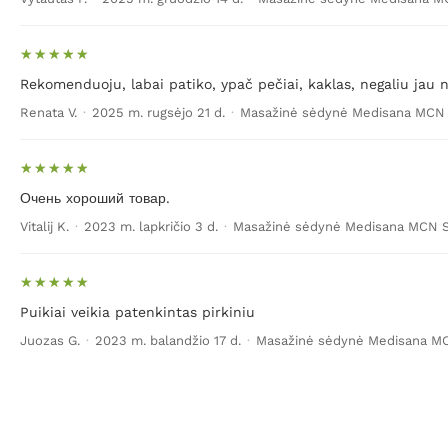
Rekomenduoju, labai patiko, ypač pečiai, kaklas, negaliu jau
Renata V.
·
2025 m. rugsėjo 21 d.
·
Masažinė sėdynė Medisana MCN 
Очень хороший товар.
Vitalij K.
·
2023 m. lapkričio 3 d.
·
Masažinė sėdynė Medisana MCN S
Puikiai veikia patenkintas pirkiniu
Juozas G.
·
2023 m. balandžio 17 d.
·
Masažinė sėdynė Medisana MC