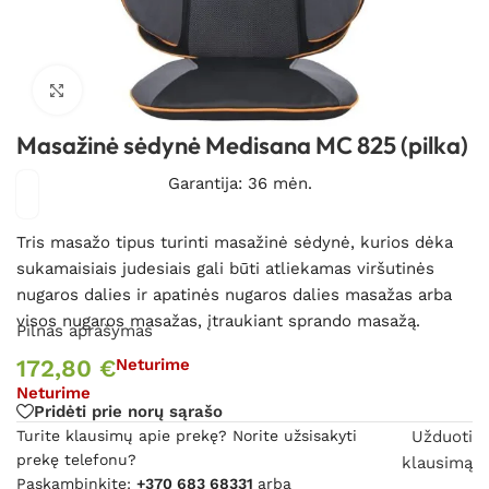
Spustelėkite, kad padidintumėte
Masažinė sėdynė Medisana MC 825 (pilka)
Garantija: 36 mėn.
Tris masažo tipus turinti masažinė sėdynė, kurios dėka
sukamaisiais judesiais gali būti atliekamas viršutinės
nugaros dalies ir apatinės nugaros dalies masažas arba
visos nugaros masažas, įtraukiant sprando masažą.
Pilnas aprašymas
172,80
€
Neturime
Neturime
Pridėti prie norų sąrašo
Turite klausimų apie prekę? Norite užsisakyti
Užduoti
prekę telefonu?
klausimą
Paskambinkite:
+370 683 68331
arba