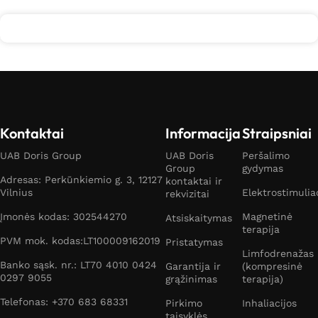
Kontaktai
Informacija
Straipsniai
UAB Doris Group
UAB Doris
Peršalimo
Group
gydymas
Adresas: Perkūnkiemio g. 3, 12127
kontaktai ir
Vilnius
Elektrostimulia
rekvizitai
Įmonės kodas: 302544270
Magnetinė
Atsiskaitymas
terapija
PVM mok. kodas:LT100009162019
Pristatymas
Limfodrenažas
Banko sąsk. nr.: LT70 4010 0424
Garantija ir
(kompresinė
0297 9055
grąžinimas
terapija)
Telefonas: +370 683 68331
Pirkimo
Inhaliacijos
taisyklės