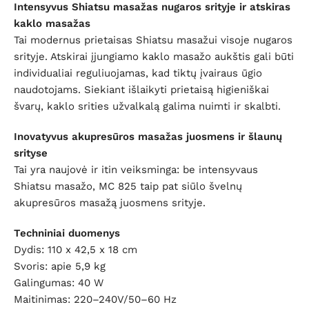
Intensyvus Shiatsu masažas nugaros srityje ir atskiras
kaklo masažas
Tai modernus prietaisas Shiatsu masažui visoje nugaros
srityje. Atskirai įjungiamo kaklo masažo aukštis gali būti
individualiai reguliuojamas, kad tiktų įvairaus ūgio
naudotojams. Siekiant išlaikyti prietaisą higieniškai
švarų, kaklo srities užvalkalą galima nuimti ir skalbti.
Inovatyvus akupresūros masažas juosmens ir šlaunų
srityse
Tai yra naujovė ir itin veiksminga: be intensyvaus
Shiatsu masažo, MC 825 taip pat siūlo švelnų
akupresūros masažą juosmens srityje.
Techniniai duomenys
Dydis: 110 x 42,5 x 18 cm
Svoris: apie 5,9 kg
Galingumas: 40 W
Maitinimas: 220–240V/50–60 Hz