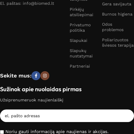
El. paštas: info@biomed.lt
Gera savijauta
Pirkėjų
Burnos higiena
atsiliepimai
Odos
Privatumo
problemos
politika
Poliarizuotos
Slapukai
šviesos terapija
Slapukų
nustatymai
Partneriai
Sekite mus:
Sužinok apie nuolaidas pirmas
Užsiprenumeruok naujienlaiškį
Noriu gauti informaciją apie naujienas ir akcijas.