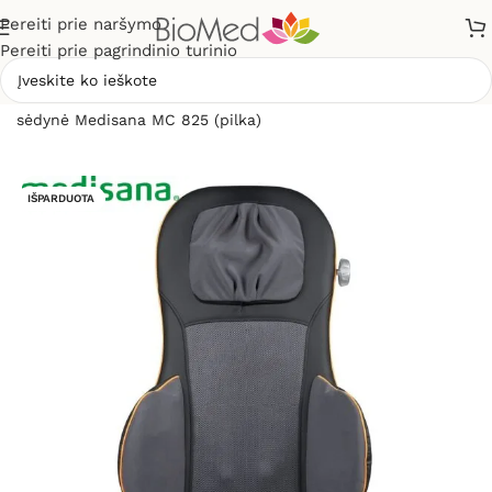
Pereiti prie naršymo
Pereiti prie pagrindinio turinio
Pradžia
»
Masažuokliai
»
Masažinės sėdynės
»
Masažinė
sėdynė Medisana MC 825 (pilka)
IŠPARDUOTA