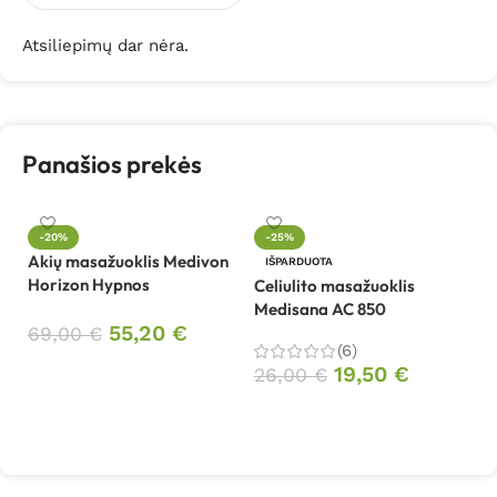
Atsiliepimų dar nėra.
Panašios prekės
-20%
-25%
Akių masažuoklis Medivon
Či
IŠPARDUOTA
Horizon Hypnos
R
Celiulito masažuoklis
Medisana AC 850
55,20
€
69,00
€
1
(6)
Į krepšelį
19,50
€
26,00
€
Daugiau