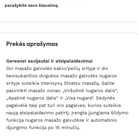
parašykite savo klausimą.
Prekės aprašymas
Geresnei savijautai ir atsipalaidavimui
Dvi masažo galvutės kaklo/pečių srityje ir dvi
besisukančios dvigubos masažo galvutės nugaros
srityje suteikia intensyvų Shiatsu masažą. Galite
pasirinkti masažo zonas: „Viršutinė nugaros dalis“,
„Apatinė nugaros dalis“ ir „Visa nugara“. Sėdynės
pagalvėlė taip pat turi oro pagalves, kurios suteikia
naują atsipalaidavimo patirtį. Įrengta įjungiama šildymo
funkcija nugaros masažo galvutėse ir automatinio
išjungimo funkcija po 15 minučių.