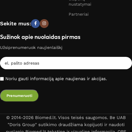
nustatymai
Partneriai
Sekite mus:
Sužinok apie nuolaidas pirmas
Užsiprenumeruok naujienlaiškį
Noriu gauti informaciją apie naujienas ir akcijas.
© 2014-2026 Biomed.lt. Visos teisės saugomos. Be UAB
"Doris Group" sutikimo draudžiama kopijuoti ir naudoti
puslapio Biomed.lt tekstinę ir vizualinę informaciją. OPS