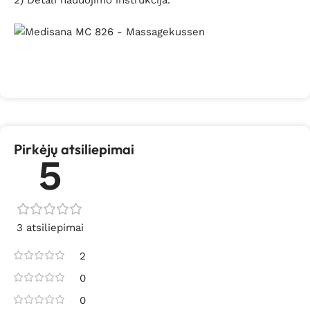
2) Detali naudojimo instrukcija.
Pirkėjų atsiliepimai
5
3 atsiliepimai
2
0
0