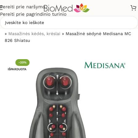
Pereiti prie naršymo
Pereiti prie pagrindinio turinio
Pradžia
»
Skausmo gydymui, malšinimui
»
Pagal prekės rūšį
»
Masažinės kėdės, krėslai
»
Masažinė sėdynė Medisana MC
826 Shiatsu
-20%
IŠPARDUOTA