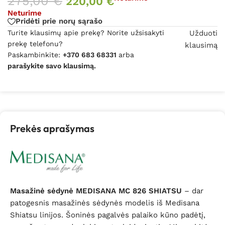
275,00
€
220,00
€
Neturime
Pridėti prie norų sąrašo
Turite klausimų apie prekę? Norite užsisakyti
Užduoti
prekę telefonu?
klausimą
Paskambinkite:
+370 683 68331
arba
parašykite savo klausimą.
Prekės aprašymas
Masažinė sėdynė MEDISANA MC 826 SHIATSU
– dar
patogesnis masažinės sėdynės modelis iš Medisana
Shiatsu linijos. Šoninės pagalvės palaiko kūno padėtį,