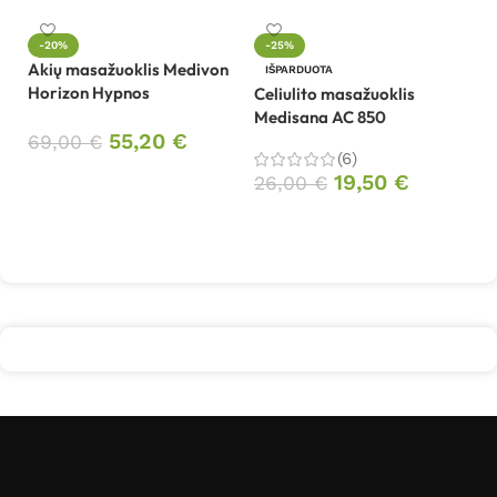
-20%
-25%
Akių masažuoklis Medivon
Či
IŠPARDUOTA
Horizon Hypnos
R
Celiulito masažuoklis
Medisana AC 850
55,20
€
69,00
€
1
(6)
Į krepšelį
19,50
€
26,00
€
Daugiau