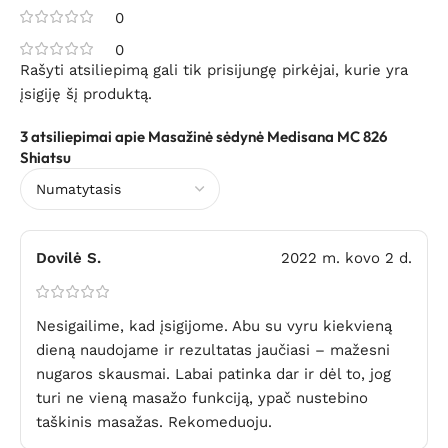
0
0
Rašyti atsiliepimą gali tik prisijungę pirkėjai, kurie yra
įsigiję šį produktą.
3 atsiliepimai apie
Masažinė sėdynė Medisana MC 826
Shiatsu
Dovilė S.
2022 m. kovo 2 d.
Nesigailime, kad įsigijome. Abu su vyru kiekvieną
dieną naudojame ir rezultatas jaučiasi – mažesni
nugaros skausmai. Labai patinka dar ir dėl to, jog
turi ne vieną masažo funkciją, ypač nustebino
taškinis masažas. Rekomeduoju.