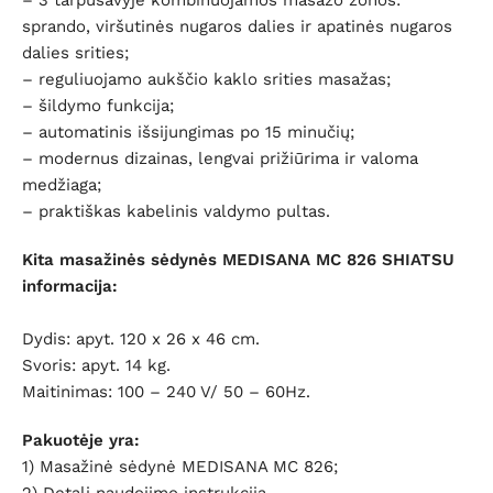
– 3 tarpusavyje kombinuojamos masažo zonos:
sprando, viršutinės nugaros dalies ir apatinės nugaros
dalies srities;
– reguliuojamo aukščio kaklo srities masažas;
– šildymo funkcija;
– automatinis išsijungimas po 15 minučių;
– modernus dizainas, lengvai prižiūrima ir valoma
medžiaga;
– praktiškas kabelinis valdymo pultas.
Kita masažinės sėdynės MEDISANA MC 826 SHIATSU
informacija:
Dydis: apyt. 120 x 26 x 46 cm.
Svoris: apyt. 14 kg.
Maitinimas: 100 – 240 V/ 50 – 60Hz.
Pakuotėje yra:
1) Masažinė sėdynė MEDISANA MC 826;