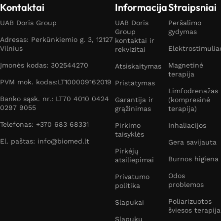
Kontaktai
Informacija
Straipsniai
UAB Doris Group
UAB Doris
Peršalimo
Group
gydymas
Adresas: Perkūnkiemio g. 3, 12127
kontaktai ir
Vilnius
Elektrostimulia
rekvizitai
Įmonės kodas: 302544270
Magnetinė
Atsiskaitymas
terapija
PVM mok. kodas:LT100009162019
Pristatymas
Limfodrenažas
Banko sąsk. nr.: LT70 4010 0424
Garantija ir
(kompresinė
0297 9055
grąžinimas
terapija)
Telefonas: +370 683 68331
Pirkimo
Inhaliacijos
taisyklės
El. paštas: info@biomed.lt
Gera savijauta
Pirkėjų
Burnos higiena
atsiliepimai
Odos
Privatumo
problemos
politika
Poliarizuotos
Slapukai
šviesos terapija
Slapukų