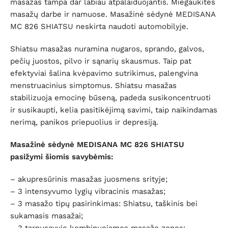
masažas tampa dar labiau atpalaiduojantis. Miegaukitės
masažų darbe ir namuose. Masažinė sėdynė MEDISANA
MC 826 SHIATSU neskirta naudoti automobilyje.
Shiatsu masažas nuramina nugaros, sprando, galvos,
pečių juostos, pilvo ir sąnarių skausmus. Taip pat
efektyviai šalina kvėpavimo sutrikimus, palengvina
menstruacinius simptomus. Shiatsu masažas
stabilizuoja emocinę būseną, padeda susikoncentruoti
ir susikaupti, kelia pasitikėjimą savimi, taip naikindamas
nerimą, panikos priepuolius ir depresiją.
Masažinė sėdynė MEDISANA MC 826 SHIATSU
pasižymi šiomis savybėmis:
– akupresūrinis masažas juosmens srityje;
– 3 intensyvumo lygių vibracinis masažas;
– 3 masažo tipų pasirinkimas: Shiatsu, taškinis bei
sukamasis masažai;