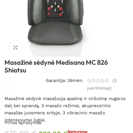
Spustelėkite, kad padidintumėte
Masažinė sėdynė Medisana MC 826
Shiatsu
Garantija: 36mėn.
(
3
įvertinimai)
Masažinė sėdynė masažuoja apatinę ir viršutinę nugaros
dalį bei sprandą. 3 masažo režimai, akupresūrinis
masažas juosmens srityje, 3 vibracinio masažo
intensyvumo lygiai.
Pilnas aprašymas
Neturime