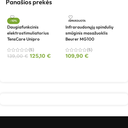
Panašios prekės
Ka
-10%
IŠPARDUOTA
M
Daugiafunkcinis
Infraraudonųjų spindulių
elektrostimuliatorius
smūginis masažuoklis
2
TensCare Unipro
Beurer MG100
(5)
(5)
125,10
€
109,90
€
139,00
€
Į krepšelį
Daugiau