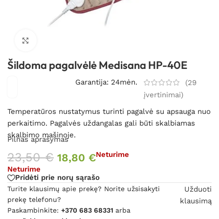
Spustelėkite, kad padidintumėte
Šildoma pagalvėlė Medisana HP-40E
Garantija: 24mėn.
(
29
įvertinimai)
Temperatūros nustatymus turinti pagalvė su apsauga nuo
perkaitimo. Pagalvės uždangalas gali būti skalbiamas
skalbimo mašinoje.
Pilnas aprašymas
23,50
€
Neturime
18,80
€
Neturime
Pridėti prie norų sąrašo
Turite klausimų apie prekę? Norite užsisakyti
Užduoti
prekę telefonu?
klausimą
Paskambinkite:
+370 683 68331
arba