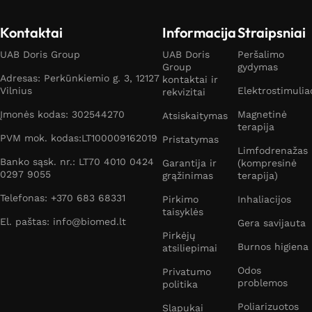
Kontaktai
Informacija
Straipsniai
UAB Doris Group
UAB Doris
Peršalimo
Group
gydymas
Adresas: Perkūnkiemio g. 3, 12127
kontaktai ir
Vilnius
Elektrostimulia
rekvizitai
Įmonės kodas: 302544270
Magnetinė
Atsiskaitymas
terapija
PVM mok. kodas:LT100009162019
Pristatymas
Limfodrenažas
Banko sąsk. nr.: LT70 4010 0424
Garantija ir
(kompresinė
0297 9055
grąžinimas
terapija)
Telefonas: +370 683 68331
Pirkimo
Inhaliacijos
taisyklės
El. paštas: info@biomed.lt
Gera savijauta
Pirkėjų
Burnos higiena
atsiliepimai
Odos
Privatumo
problemos
politika
Poliarizuotos
Slapukai