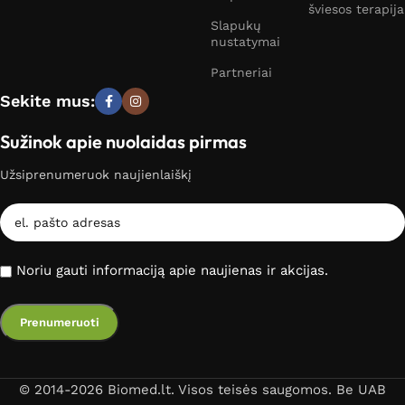
šviesos terapija
Slapukų
nustatymai
Partneriai
Sekite mus:
Sužinok apie nuolaidas pirmas
Užsiprenumeruok naujienlaiškį
Noriu gauti informaciją apie naujienas ir akcijas.
© 2014-2026 Biomed.lt. Visos teisės saugomos. Be UAB