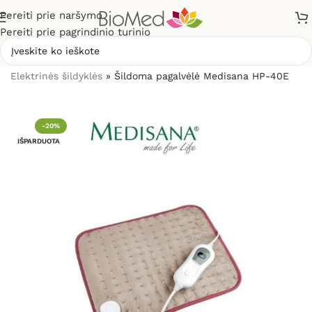
Pereiti prie naršymo
Pereiti prie pagrindinio turinio
Pradžia
»
Sveikatos priežiūrai
»
Šildytuvai, šildyklės
»
Elektrinės šildyklės
»
Šildoma pagalvėlė Medisana HP-40E
-20%
IŠPARDUOTA