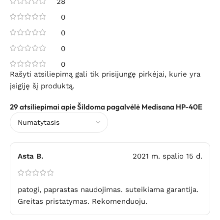
28
0
0
0
0
Rašyti atsiliepimą gali tik prisijungę pirkėjai, kurie yra
įsigiję šį produktą.
29 atsiliepimai apie
Šildoma pagalvėlė Medisana HP-40E
Asta B.
2021 m. spalio 15 d.
patogi, paprastas naudojimas. suteikiama garantija.
Greitas pristatymas. Rekomenduoju.