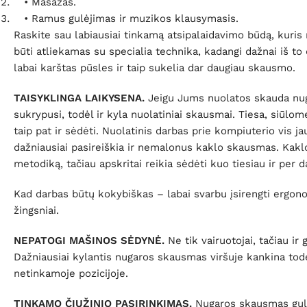
•
Masažas.
•
Ramus gulėjimas ir muzikos klausymasis.
Raskite sau labiausiai tinkamą atsipalaidavimo būdą, kuris 
būti atliekamas su specialia technika, kadangi dažnai iš 
labai karštas pūsles ir taip sukelia dar daugiau skausmo.
TAISYKLINGA LAIKYSENA.
Jeigu Jums nuolatos skauda nugarą
sukrypusi, todėl ir kyla nuolatiniai skausmai. Tiesa, siūlome
taip pat ir sėdėti. Nuolatinis darbas prie kompiuterio vis
dažniausiai pasireiškia ir nemalonus kaklo skausmas. Kakl
metodiką, tačiau apskritai reikia sėdėti kuo tiesiau ir per 
Kad darbas būtų kokybiškas – labai svarbu įsirengti ergon
žingsniai.
NEPATOGI MAŠINOS SĖDYNĖ.
Ne tik vairuotojai, tačiau i
Dažniausiai kylantis nugaros skausmas viršuje kankina todė
netinkamoje pozicijoje.
TINKAMO ČIUŽINIO PASIRINKIMAS.
Nugaros skausmas gulint