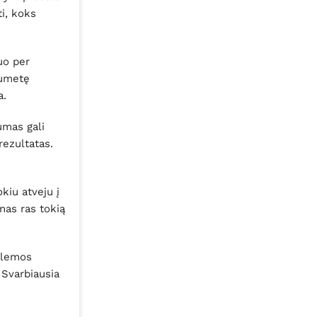
ti, koks
uo per
Numetę
a.
umas gali
rezultatas.
kiu atveju į
nas ras tokią
blemos
 Svarbiausia