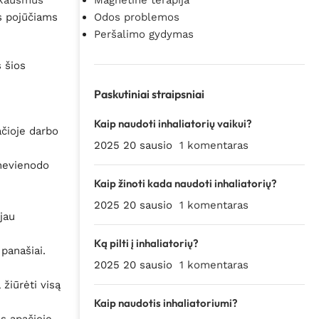
kausmus
Magnetinė terapija
s pojūčiams
Odos problemos
Peršalimo gydymas
 šios
Paskutiniai straipsniai
Kaip naudoti inhaliatorių vaikui?
ačioje darbo
2025 20 sausio
1 komentaras
 nevienodo
Kaip žinoti kada naudoti inhaliatorių?
2025 20 sausio
1 komentaras
jau
Ką pilti į inhaliatorių?
panašiai.
2025 20 sausio
1 komentaras
 žiūrėti visą
Kaip naudotis inhaliatoriumi?