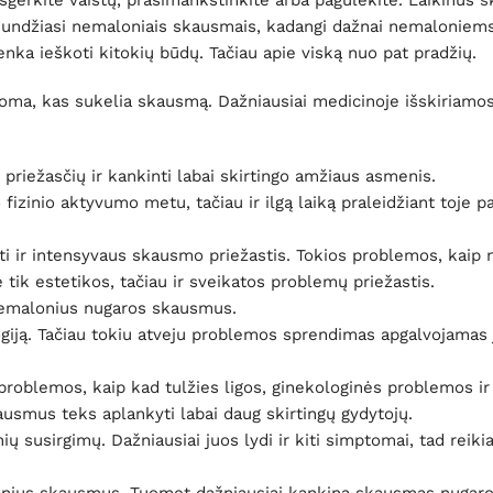
šgerkite vaistų, prasimankštinkite arba pagulėkite. Laikinus
s
kundžiasi nemaloniais skausmais, kadangi dažnai nemaloniem
enka ieškoti kitokių būdų. Tačiau apie viską nuo pat pradžių.
noma, kas sukelia skausmą. Dažniausiai medicinoje išskiriamos
ų priežasčių ir kankinti labai skirtingo amžiaus asmenis.
izinio aktyvumo metu, tačiau ir ilgą laiką praleidžiant toje p
ūti ir intensyvaus skausmo priežastis. Tokios problemos, kaip
tik estetikos, tačiau ir sveikatos problemų priežastis.
 nemalonius nugaros skausmus.
ogiją. Tačiau tokiu atveju problemos sprendimas apgalvojamas 
roblemos, kaip kad tulžies ligos, ginekologinės problemos ir 
usmus teks aplankyti labai daug skirtingų gydytojų.
 susirgimų. Dažniausiai juos lydi ir kiti simptomai, tad reikia