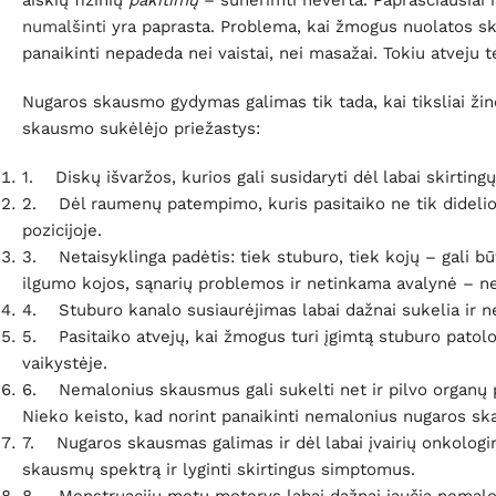
aiškių fizinių
pakitimų
– sunerimti neverta. Paprasčiausiai i
numalšinti
yra paprasta. Problema, kai žmogus nuolatos s
panaikinti nepadeda nei vaistai, nei masažai. Tokiu atveju t
Nugaros skausmo gydymas galimas tik tada, kai tiksliai ži
skausmo sukėlėjo priežastys:
1. Diskų išvaržos, kurios gali susidaryti dėl labai skirting
2. Dėl raumenų patempimo, kuris pasitaiko ne tik didelio f
pozicijoje.
3. Netaisyklinga padėtis: tiek stuburo, tiek kojų – gali b
ilgumo kojos, sąnarių problemos ir netinkama avalynė – ne 
4. Stuburo kanalo susiaurėjimas labai dažnai sukelia ir
5. Pasitaiko atvejų, kai žmogus turi įgimtą stuburo patol
vaikystėje.
6. Nemalonius skausmus gali sukelti net ir pilvo organų p
Nieko keisto, kad norint panaikinti nemalonius nugaros ska
7. Nugaros skausmas galimas ir dėl labai įvairių onkologinių
skausmų spektrą ir lyginti skirtingus simptomus.