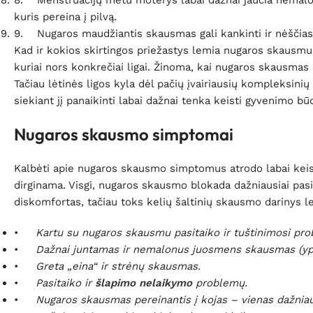
8. Menstruacijų metu moterys labai dažnai jaučia nemalo
kuris pereina į pilvą.
9. Nugaros maudžiantis skausmas gali kankinti ir nėščias
Kad ir kokios skirtingos priežastys lemia nugaros skausmus,
kuriai nors konkrečiai ligai. Žinoma, kai nugaros skausmas p
Tačiau lėtinės ligos kyla dėl pačių įvairiausių kompleksini
siekiant jį panaikinti labai dažnai tenka keisti gyvenimo bū
Nugaros skausmo simptomai
Kalbėti apie nugaros skausmo simptomus atrodo labai keis
dirginama. Visgi, nugaros skausmo blokada dažniausiai pasi
diskomfortas, tačiau toks kelių šaltinių skausmo darinys le
•
Kartu su nugaros skausmu pasitaiko ir tuštinimosi pro
•
Dažnai juntamas ir nemalonus juosmens skausmas (yp
•
Greta „eina“ ir strėnų skausmas.
•
Pasitaiko ir
šlapimo nelaikymo
problemų.
•
Nugaros skausmas pereinantis į kojas – vienas dažniau