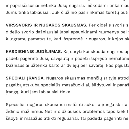
ir paprasčiausiai netinka Jūsų nugarai. Ieškodami tinkamiaus
Jums tinka labiausiai. Juk čiužinio pasirinkimas turėtų būti
VIRŠSVORIS IR NUGAROS SKAUSMAS.
Per didelis svoris 
didelio svorio dažniausiai labai apsunkinami raumenys bei s
kilogramų pamatysite, kad išsprendė ir nugaros, ir kojos s
KASDIENINIS JUDĖJIMAS.
Ką daryti kai skauda nugaros apa
padėti pagerinti Jūsų savijautą ir padėti išspręsti nemalo
Dažniausiai užtenka karto ar dviejų per savaitę, kad paj
SPECIALI ĮRANGA.
Nugaros skausmas menčių srityje atrodo 
pagalbą atskuba specialūs masažuokliai, šildytuvai ir panaš
įrangą, kuri jam labiausiai tinka.
Specialiai nugaros skausmui malšinti sukurta įranga skirta
židinio mažinimui. Net ir didžiausios problemos taps kie
šildyti ir masažus atlikti reguliariai. Tai padeda pagerinti n