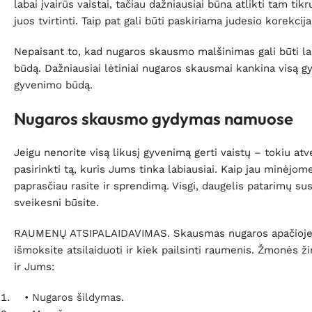
labai įvairūs vaistai, tačiau dažniausiai būna atlikti tam t
juos tvirtinti. Taip pat gali būti paskiriama judesio korekc
Nepaisant to, kad nugaros skausmo malšinimas gali būti laba
būdą. Dažniausiai lėtiniai nugaros skausmai kankina visą gyv
gyvenimo būdą.
Nugaros skausmo gydymas namuose
Jeigu nenorite visą likusį gyvenimą gerti vaistų – tokiu at
pasirinkti tą, kuris Jums tinka labiausiai. Kaip jau minėjom
paprasčiau rasite ir sprendimą. Visgi, daugelis patarimų s
sveikesni būsite.
RAUMENŲ ATSIPALAIDAVIMAS. Skausmas nugaros apačioje pran
išmoksite atsilaiduoti ir kiek pailsinti raumenis. Žmonės ž
ir Jums:
•
Nugaros šildymas
.