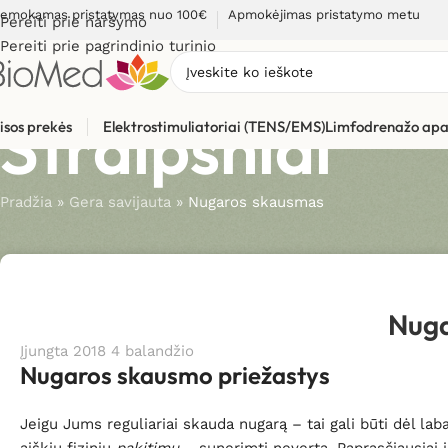
emokamas pristatymas nuo 100€
Apmokėjimas pristatymo metu
Pereiti prie naršymo
Pereiti prie pagrindinio turinio
Straipsniai
isos prekės
Elektrostimuliatoriai (TENS/EMS)
Limfodrenažo apa
Pradžia
»
Gera savijauta
»
Nugaros skausmas
Nuga
Įjungta 2018 4 balandžio
Nugaros skausmo priežastys
Jeigu Jums reguliariai skauda nugarą – tai gali būti dėl laba