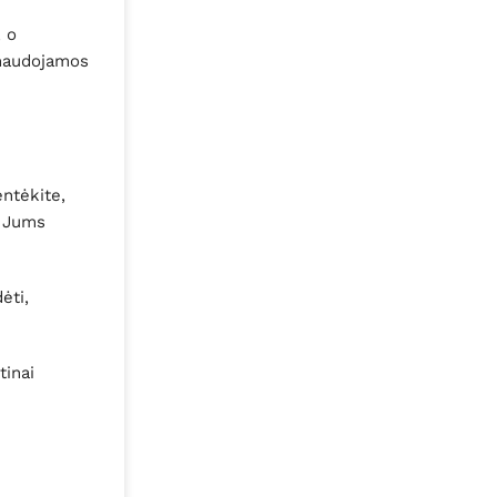
, o
 naudojamos
entėkite,
i Jums
ėti,
tinai