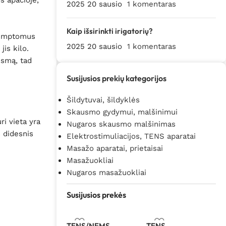
 apačioje,
2025 20 sausio
1 komentaras
Kaip išsirinkti irigatorių?
 simptomus
2025 20 sausio
1 komentaras
jis kilo.
usmą, tad
Susijusios prekių kategorijos
Šildytuvai, šildyklės
Skausmo gydymui, malšinimui
i vieta yra
Nugaros skausmo malšinimas
 didesnis
Elektrostimuliacijos, TENS aparatai
Masažo aparatai, prietaisai
Masažuokliai
Nugaros masažuokliai
Susijusios prekės
TENS/NEMS
TENS