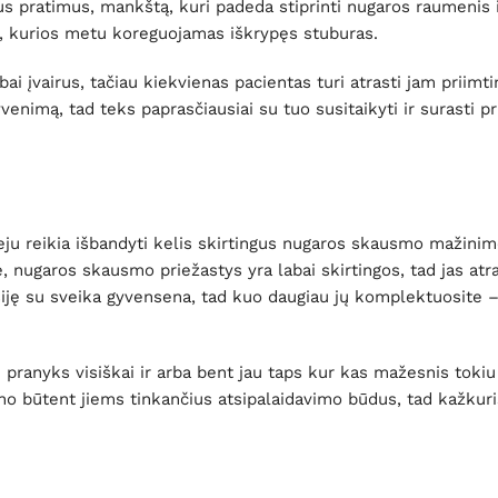
ikrus pratimus, mankštą, kuri padeda stiprinti nugaros raumenis 
ija, kurios metu koreguojamas iškrypęs stuburas.
i įvairus, tačiau kiekvienas pacientas turi atrasti jam priimt
enimą, tad teks paprasčiausiai su tuo susitaikyti ir surasti pr
veju reikia išbandyti kelis skirtingus nugaros skausmo mažinim
e, nugaros skausmo priežastys yra labai skirtingos, tad jas atr
usiję su sveika gyvensena, tad kuo daugiau jų komplektuosite 
yks visiškai ir arba bent jau taps kur kas mažesnis tokiu a
ino būtent jiems tinkančius atsipalaidavimo būdus, tad kažkuris