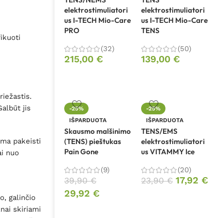
elektrostimuliatori
elektrostimuliatori
us I-TECH Mio-Care
us I-TECH Mio-Care
PRO
TENS
ikuoti
(32)
(50)
215,00
€
139,00
€
riežastis.
albūt jis
-25%
-25%
IŠPARDUOTA
IŠPARDUOTA
Skausmo malšinimo
TENS/EMS
ama pakeisti
(TENS) pieštukas
elektrostimuliatori
Pain Gone
us VITAMMY Ice
ai nuo
(9)
(20)
17,92
€
39,90
€
23,90
€
29,92
€
, galinčio
nai skiriami