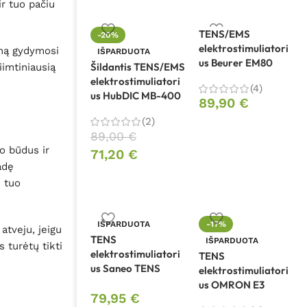
ir tuo pačiu
TENS/EMS
-20%
elektrostimuliatori
iną gydymosi
IŠPARDUOTA
us Beurer EM80
Šildantis TENS/EMS
iimtiniausią
elektrostimuliatori
(4)
us HubDIC MB-400
89,90
€
(2)
89,00
€
o būdus ir
71,20
€
adę
– tuo
IŠPARDUOTA
-17%
tveju, jeigu
TENS
IŠPARDUOTA
 turėtų tikti
elektrostimuliatori
TENS
us Saneo TENS
elektrostimuliatori
us OMRON E3
79,95
€