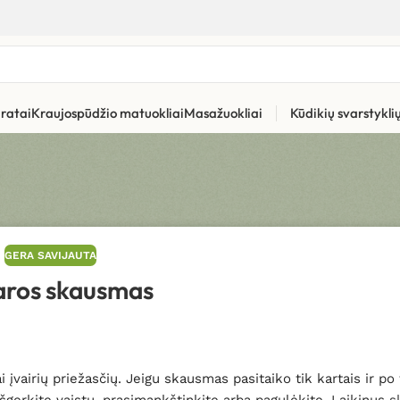
ratai
Kraujospūdžio matuokliai
Masažuokliai
Kūdikių svarstykl
GERA SAVIJAUTA
ros skausmas
i įvairių priežasčių. Jeigu skausmas pasitaiko tik kartais ir po