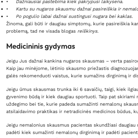
•
Dažniausiai pastebima kiek pakrypusi laikysena.
•
Kartu su nugaros skausmu dažnai pasireiškia ir nema
•
Po pogulio labai dažnai sustingusi nugara bei kaklas.
Žinoma, gali būti ir daugiau simptomų, kurie pasireiškia k
problemą, tad ne visada blogas
reiškinys
.
Medicininis gydymas
Jeigu Jus dažnai kankina nugaros skausmas – verta pasirodyti
Kaip jau minėjome, lėtinio skausmo priežastis diagnozuojama
galės rekomenduoti vaistus, kurie sumažins dirginimą ir d
Jeigu ūmus skausmas trunka iki 6 savaičių, taigi, kiek ilg
gyvenimo būdą ir kiek daugiau sportuoti. Taip pat skiriami n
uždegimo bei tie, kurie padeda sumažinti nemalonų skausmą
atsilaidavimo praktikas ir netradicinės medicinos būdus, k
Jeigu nemalonius skausmus pacientas skundžiasi daugiau nei
padėti kiek sumažinti nemalonų dirginimą ir padėti pacientu