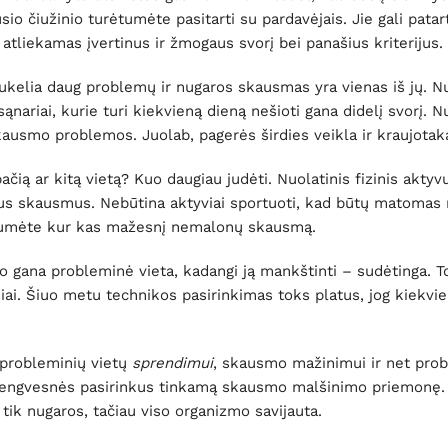
io čiužinio turėtumėte pasitarti su pardavėjais. Jie gali patar
 atliekamas įvertinus ir žmogaus svorį bei panašius kriterijus.
sukelia daug problemų ir nugaros skausmas yra vienas iš jų. N
ąnariai, kurie turi kiekvieną dieną nešioti gana didelį svorį. 
kausmo problemos. Juolab, pagerės širdies veikla ir kraujotak
čią ar kitą vietą? Kuo daugiau judėti. Nuolatinis fizinis aktyv
nius skausmus. Nebūtina aktyviai sportuoti, kad būtų matomas 
ustumėte kur kas mažesnį nemalonų skausmą.
gana probleminė vieta, kadangi ją mankštinti – sudėtinga. To
iai. Šiuo metu technikos pasirinkimas toks platus, jog kiekvie
 probleminių vietų
sprendimui
, skausmo mažinimui ir net pro
k lengvesnės pasirinkus tinkamą skausmo malšinimo priemonę.
e tik nugaros, tačiau viso organizmo savijauta.