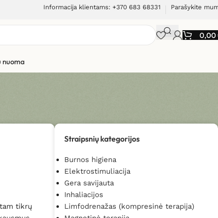
Informacija klientams: +370 683 68331
Parašykite mu
0,00
ių nuoma
Straipsnių kategorijos
Burnos higiena
Elektrostimuliacija
Gera savijauta
Inhaliacijos
 tam tikrų
Limfodrenažas (kompresinė terapija)