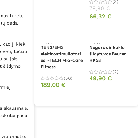
(3)
79,90
€
ymas turėtų
66,32
€
etų deda
 kad ji kiek
TENS/EMS
Nugaros ir kaklo
ovėti, tačiau
elektrostimuliatori
šildytuvas Beurer
 su jais
us I-TECH Mio-Care
HK58
t šildymo
Fitness
(2)
49,90
€
(56)
189,00
€
rmieji
is skausmais.
skritai gana
 yra prastas