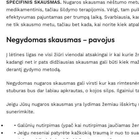
SPECIFINIS SKAUSMAS.
Nugaros skausmas nėštumo metu, 
medikamentinis, tačiau šildymo terapijomis. Vėlgi, tam puiki
efektyvumas pajuntamas per trumpą laiką. Svarbiausia, kad
ne tik skausmo metu, tačiau bet kada, kai norite kiek atpa
Negydomas skausmas – pavojus
Į lėtines ligas ne visi žiūri vienodai atsakingai ir kai kur
kadangi net ir pats didžiausias skausmas gali būti kiek maž
derantį gydymo metodą.
Negydomas nugaros skausmas gali virsti kur kas rimtesnėmi
stuburas bus dar labiau apkrautas, o kojos silps. Ilgainiui ta
Jeigu Jūsų nugaros skausmas yra lydimas žemiau išskirtų si
sunerimkite.
• Galūnių nutirpimas (ypač kai nutirpimas jaučiamas žem
• Jeigu neseniai patyrėte kažkokią traumą ir nuo to su