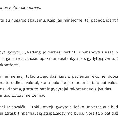
lonus kaklo skausmas.
artu su nugaros skausmu. Kaip jau minėjome, tai padeda identif
 gydytojui, kadangi jo darbas įvertinti ir pabandyti surasti p
 gana retai, tačiau apskritai apsilankyti pas gydytoją verta. G
iskomfortą.
iau nei mėnesį, tokiu atveju dažniausiai pacientui rekomenduoj
esteroidiniai vaistai, kurie palaiduoja raumenis, taip pat vaist
. Žinoma, greta to net ir gydytojai rekomenduoja įvairias
uriuos aptarsime žemiau.
 12 savaičių – tokiu atveju gydytojai ieško universalaus būdo
i atrasti tinkamiausią atsipalaidavimo būdą. Nors taip pat daž