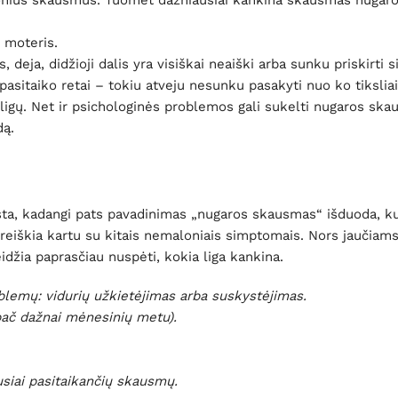
nius skausmus. Tuomet dažniausiai kankina skausmas nugaros
 moteris.
 deja, didžioji dalis yra visiškai neaiški arba sunku priskirti
asitaiko retai – tokiu atveju nesunku pasakyti nuo ko tiksliai 
ų ligų. Net ir psichologinės problemos gali sukelti nugaros ska
dą.
ta, kadangi pats pavadinimas „nugaros skausmas“ išduoda, kur
reiškia kartu su kitais nemaloniais simptomais. Nors jaučiams
idžia paprasčiau nuspėti, kokia liga kankina.
blemų: vidurių užkietėjimas arba suskystėjimas.
ač dažnai mėnesinių metu).
siai pasitaikančių skausmų.