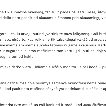
ne tik sumažins skausmą, tačiau ir padės pailsėti. Tiesa, šild
to didelio noro panaikinti skausmus žmonės prie skausmingų vi
 – tokiu atveju būtinai įvertinkite savo laikyseną. Gali būti,
 nepamiršti to, kad reikia ne tik taisyklingai vaikščioti arba st
 jaunesniems žmonėms sukelia lėtinius nugaros skausmus. Kartu
o ir nugaros skausmo mažinimas tam kartui gali būti naudojan
daug neįtempti kaklo.
omišką darbo vietą. Tinkamo aukščio monitorius bei kėdė – pi
r gana dažnai mašinoje sėdintys asmenys skundžiasi nemalonia
l, kad pasirinkta mašinos sėdynė yra netinkamai aukščio ir ap
 arba ryte atsikėlus gali kankinti ir todėl, kad Jūsų čiužinys