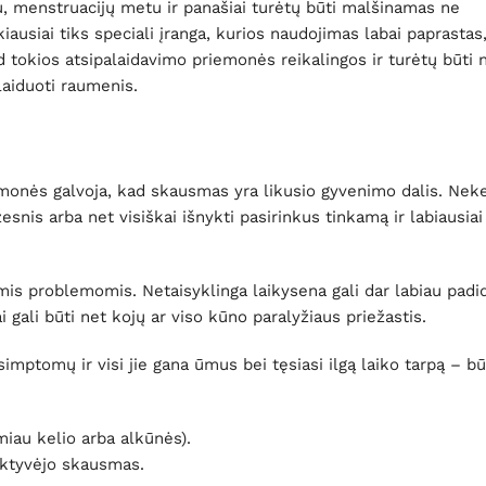
menstruacijų metu ir panašiai turėtų būti malšinamas ne
ausiai tiks speciali įranga, kurios naudojimas labai paprastas
 tokios atsipalaidavimo priemonės reikalingos ir turėtų būti
laiduoti raumenis.
ie žmonės galvoja, kad skausmas yra likusio gyvenimo dalis. Nek
esnis arba net visiškai išnykti pasirinkus tinkamą ir labiausia
s problemomis. Netaisyklinga laikysena gali dar labiau padid
i gali būti net kojų ar viso kūno paralyžiaus priežastis.
mptomų ir visi jie gana ūmus bei tęsiasi ilgą laiko tarpą – bū
iau kelio arba alkūnės).
aktyvėjo skausmas.