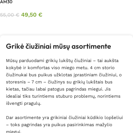
AM30
49,50
€
55,00
€
Daugiau
Grikė čiužiniai mūsų asortimente
Mūsų parduodami grikių lukštų čiužiniai – tai aukšta
kokybė ir komfortas viso miego metu. 4 cm storio
čiužinukai bus puikus užklotas įprastiniam čiužiniui, o
storesnis – 7 cm – čiužinys su grikių lukštais bus
kietas, tačiau labai patogus pagrindas miegui. Jis
idealiai tiks turintiems stuburo problemų, norintiems
išvengti pragulų.
Dar asortimente yra grikiniai čiužiniai kūdikio lopšeliui
– toks pagrindas yra puikus pasirinkimas mažylio
miegui.