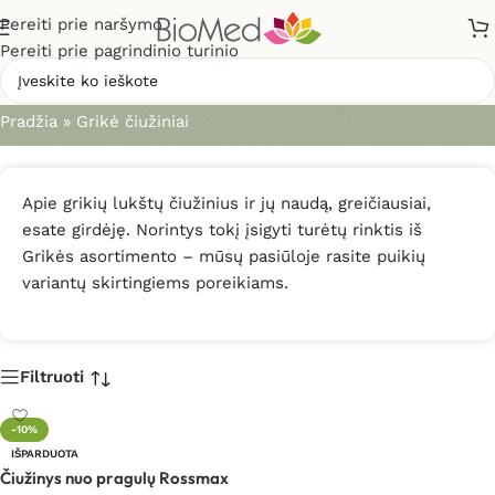
Pereiti prie naršymo
Pereiti prie pagrindinio turinio
Grikė čiužiniai
Pradžia
»
Grikė čiužiniai
Apie grikių lukštų čiužinius ir jų naudą, greičiausiai,
esate girdėję. Norintys tokį įsigyti turėtų rinktis iš
Grikės asortimento – mūsų pasiūloje rasite puikių
variantų skirtingiems poreikiams.
Filtruoti
-10%
IŠPARDUOTA
Čiužinys nuo pragulų Rossmax