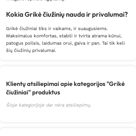
Kokia Grikė čiužinių nauda ir privalumai?
Grikė čiužiniai tiks ir vaikams, ir suaugusiems.
Maksimalus komfortas, stabili ir tvirta atrama kūnui,
patogus poilsis, laidumas orui, gaiva ir pan. Tai tik keli
šių čiužinių privalumai.
Klientų atsiliepimai apie kategorijos "Grikė
čiužiniai" produktus
Šioje kategorijoje dar nėra atsiliepimų.