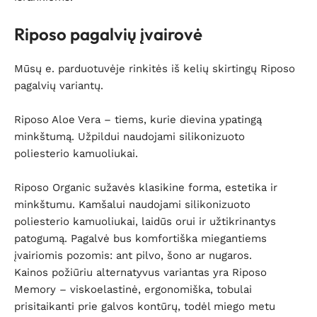
Riposo pagalvių įvairovė
Mūsų e. parduotuvėje rinkitės iš kelių skirtingų Riposo
pagalvių variantų.
Riposo Aloe Vera – tiems, kurie dievina ypatingą
minkštumą. Užpildui naudojami silikonizuoto
poliesterio kamuoliukai.
Riposo Organic sužavės klasikine forma, estetika ir
minkštumu. Kamšalui naudojami silikonizuoto
poliesterio kamuoliukai, laidūs orui ir užtikrinantys
patogumą. Pagalvė bus komfortiška miegantiems
įvairiomis pozomis: ant pilvo, šono ar nugaros.
Kainos požiūriu alternatyvus variantas yra Riposo
Memory – viskoelastinė, ergonomiška, tobulai
prisitaikanti prie galvos kontūrų, todėl miego metu