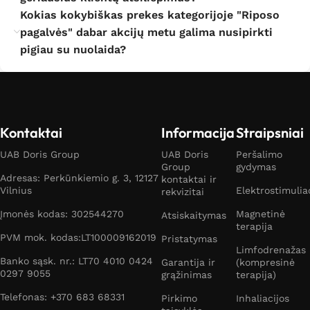
Kokias kokybiškas prekes kategorijoje "Riposo
pagalvės" dabar akcijų metu galima nusipirkti
pigiau su nuolaida?
Kontaktai
Informacija
Straipsniai
UAB Doris Group
UAB Doris
Peršalimo
Group
gydymas
Adresas: Perkūnkiemio g. 3, 12127
kontaktai ir
Vilnius
Elektrostimulia
rekvizitai
Įmonės kodas: 302544270
Magnetinė
Atsiskaitymas
terapija
PVM mok. kodas:LT100009162019
Pristatymas
Limfodrenažas
Banko sąsk. nr.: LT70 4010 0424
Garantija ir
(kompresinė
0297 9055
grąžinimas
terapija)
Telefonas: +370 683 68331
Pirkimo
Inhaliacijos