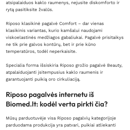
atsipalaiduos kaklo raumenys, nejusite diskomforto ir
rytą pasitiksite žvalūs.
Riposo klasikinė pagalvė Comfort – dar vienas
klasikinis variantas, kurio kamšalui naudojami
viskoelastinės medžiagos gabaliukai. Pagalvė prisitaikys
ne tik prie galvos kontūrų, bet ir prie kūno
temperatūros, todėl neperkaisite.
Specialia forma išsiskiria Riposo grožio pagalvė Beauty,
atpalaiduojanti įsitempusius kaklo raumenis ir
garantuojanti puikią oro cirkuliaciją.
Riposo pagalvės internetu iš
Biomed.lt: kodėl verta pirkti čia?
Mūsų parduotuvėje visa Riposo pagalvių kategorijoje
parduodama produkcija yra patvari, puikiai atliekanti