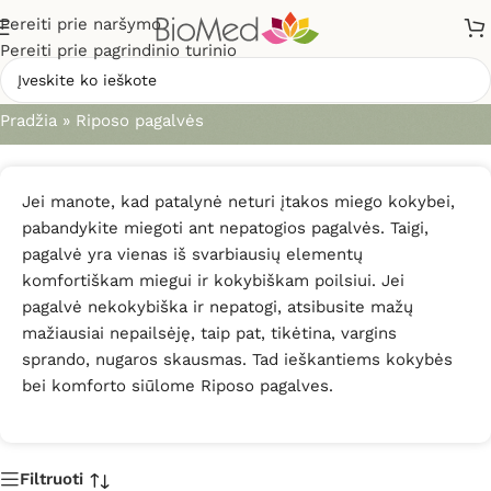
Pereiti prie naršymo
Pereiti prie pagrindinio turinio
Riposo pagalvės
Pradžia
»
Riposo pagalvės
Jei manote, kad patalynė neturi įtakos miego kokybei,
pabandykite miegoti ant nepatogios pagalvės. Taigi,
pagalvė yra vienas iš svarbiausių elementų
komfortiškam miegui ir kokybiškam poilsiui. Jei
pagalvė nekokybiška ir nepatogi, atsibusite mažų
mažiausiai nepailsėję, taip pat, tikėtina, vargins
sprando, nugaros skausmas. Tad ieškantiems kokybės
bei komforto siūlome Riposo pagalves.
Filtruoti