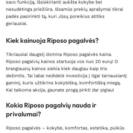
savo funkciją, išsiskirianti aukšta kokybe bei
nesudėtinga priežiūra. Išsamūs prekių aprašymai tikrai
padės pasirinkti tą, kuri Jūsų poreikius atitiks
geriausiai.
Kiek kainuoja Riposo pagalvės?
Tikriausiai daugelį domina Riposo pagalvės kaina.
Riposo pagalvių kainos startuoja vos nuo 20 eurų! O
brangiausių kainos siekia kiek daugiau kaip tris
dešimtis. Tai labai nedidelė investicija į ilgai tarnausiantį
gaminį, kuris užtikrins kokybišką, komfortišką miegą.
Kai taikoma akcija, gaunate progą pirkti dar pigiau!
Kokia Riposo pagalvių nauda ir
privalumai?
Riposo pagalvės – kokybė, komfortas, estetika, puikūs