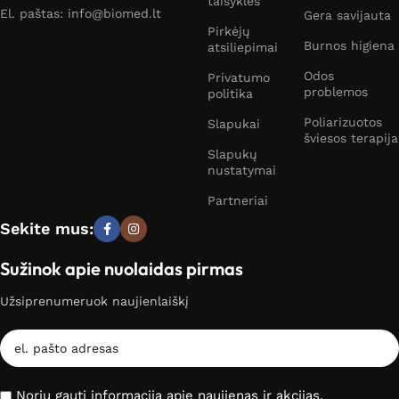
taisyklės
El. paštas: info@biomed.lt
Gera savijauta
Pirkėjų
Burnos higiena
atsiliepimai
Odos
Privatumo
problemos
politika
Poliarizuotos
Slapukai
šviesos terapija
Slapukų
nustatymai
Partneriai
Sekite mus:
Sužinok apie nuolaidas pirmas
Užsiprenumeruok naujienlaiškį
Noriu gauti informaciją apie naujienas ir akcijas.