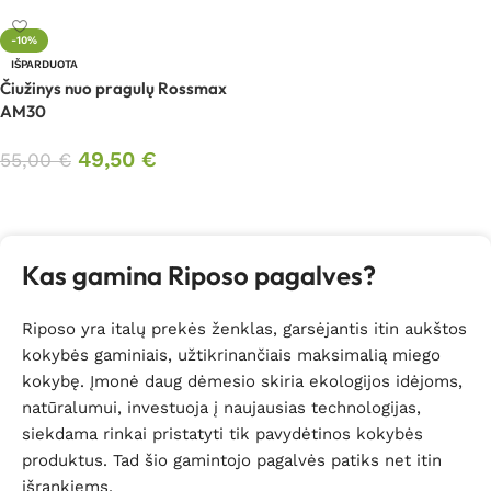
-10%
IŠPARDUOTA
Čiužinys nuo pragulų Rossmax
AM30
49,50
€
55,00
€
Daugiau
Kas gamina Riposo pagalves?
Riposo yra italų prekės ženklas, garsėjantis itin aukštos
kokybės gaminiais, užtikrinančiais maksimalią miego
kokybę. Įmonė daug dėmesio skiria ekologijos idėjoms,
natūralumui, investuoja į naujausias technologijas,
siekdama rinkai pristatyti tik pavydėtinos kokybės
produktus. Tad šio gamintojo pagalvės patiks net itin
išrankiems.