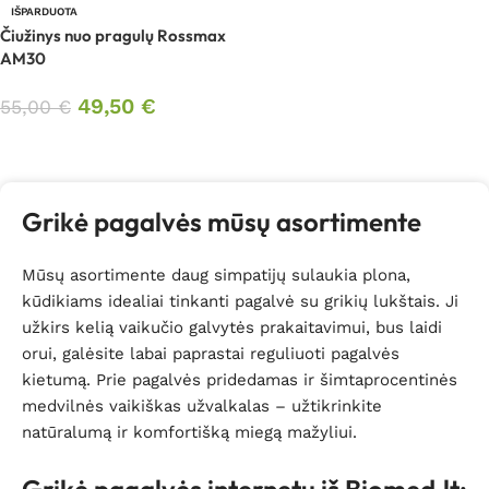
IŠPARDUOTA
Čiužinys nuo pragulų Rossmax
AM30
49,50
€
55,00
€
Daugiau
Grikė pagalvės mūsų asortimente
Mūsų asortimente daug simpatijų sulaukia plona,
kūdikiams idealiai tinkanti pagalvė su grikių lukštais. Ji
užkirs kelią vaikučio galvytės prakaitavimui, bus laidi
orui, galėsite labai paprastai reguliuoti pagalvės
kietumą. Prie pagalvės pridedamas ir šimtaprocentinės
medvilnės vaikiškas užvalkalas – užtikrinkite
natūralumą ir komfortišką miegą mažyliui.