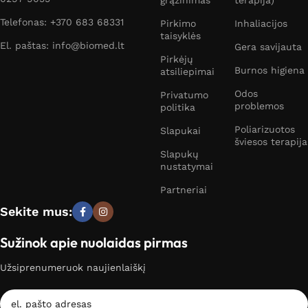
grąžinimas
terapija)
Telefonas: +370 683 68331
Pirkimo
Inhaliacijos
taisyklės
El. paštas: info@biomed.lt
Gera savijauta
Pirkėjų
Burnos higiena
atsiliepimai
Odos
Privatumo
problemos
politika
Poliarizuotos
Slapukai
šviesos terapija
Slapukų
nustatymai
Partneriai
Sekite mus:
Sužinok apie nuolaidas pirmas
Užsiprenumeruok naujienlaiškį