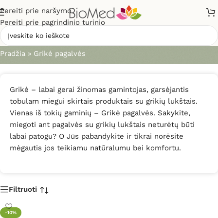
Pereiti prie naršymo
Pereiti prie pagrindinio turinio
Grikė pagalvės
Pradžia
»
Grikė pagalvės
Grikė – labai gerai žinomas gamintojas, garsėjantis
tobulam miegui skirtais produktais su grikių lukštais.
Vienas iš tokių gaminių – Grikė pagalvės. Sakykite,
miegoti ant pagalvės su grikių lukštais neturėtų būti
labai patogu? O Jūs pabandykite ir tikrai norėsite
mėgautis jos teikiamu natūralumu bei komfortu.
Filtruoti
-10%