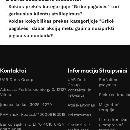
Kokios prekės kategorijoje "Grikė pagalvės" turi
geriausius klientų atsiliepimus?
Kokias kokybiškas prekes kategorijoje "Grikė
pagalvės" dabar akcijų metu galima nusipirkti
pigiau su nuolaida?
Kontaktai
Informacija
Straipsniai
UAB Doris Group
UAB Doris
Peršalimo
Group
gydymas
Adresas: Perkūnkiemio g. 3, 12127
kontaktai ir
Vilnius
Elektrostimulia
rekvizitai
Įmonės kodas: 302544270
Magnetinė
Atsiskaitymas
terapija
PVM mok. kodas:LT100009162019
Pristatymas
Limfodrenažas
Banko sąsk. nr.: LT70 4010 0424
Garantija ir
(kompresinė
0297 9055