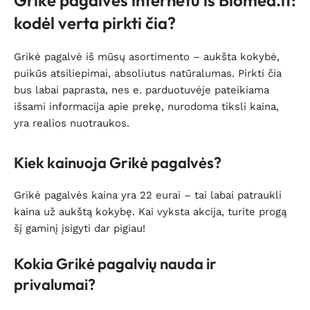
Grikė pagalvės internetu iš Biomed.lt:
kodėl verta pirkti čia?
Grikė pagalvė iš mūsų asortimento – aukšta kokybė,
puikūs atsiliepimai, absoliutus natūralumas. Pirkti čia
bus labai paprasta, nes e. parduotuvėje pateikiama
išsami informacija apie prekę, nurodoma tiksli kaina,
yra realios nuotraukos.
Kiek kainuoja Grikė pagalvės?
Grikė pagalvės kaina yra 22 eurai – tai labai patraukli
kaina už aukštą kokybę. Kai vyksta akcija, turite progą
šį gaminį įsigyti dar pigiau!
Kokia Grikė pagalvių nauda ir
privalumai?