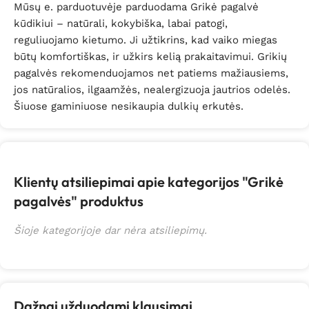
Mūsų e. parduotuvėje parduodama Grikė pagalvė
kūdikiui – natūrali, kokybiška, labai patogi,
reguliuojamo kietumo. Ji užtikrins, kad vaiko miegas
būtų komfortiškas, ir užkirs kelią prakaitavimui. Grikių
pagalvės rekomenduojamos net patiems mažiausiems,
jos natūralios, ilgaamžės, nealergizuoja jautrios odelės.
Šiuose gaminiuose nesikaupia dulkių erkutės.
Klientų atsiliepimai apie kategorijos "Grikė
pagalvės" produktus
Šioje kategorijoje dar nėra atsiliepimų.
Dažnai užduodami klausimai