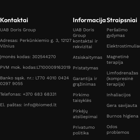
Kontaktai
Informacija
Straipsniai
UAB Doris Group
UAB Doris
Peršalimo
Group
gydymas
Adresas: Perkūnkiemio g. 3, 12127
kontaktai ir
Vilnius
Elektrostimulia
rekvizitai
Įmonės kodas: 302544270
Magnetinė
Atsiskaitymas
terapija
PVM mok. kodas:LT100009162019
Pristatymas
Limfodrenažas
Banko sąsk. nr.: LT70 4010 0424
Garantija ir
(kompresinė
0297 9055
grąžinimas
terapija)
Telefonas: +370 683 68331
Pirkimo
Inhaliacijos
taisyklės
El. paštas: info@biomed.lt
Gera savijauta
Pirkėjų
Burnos higiena
atsiliepimai
Odos
Privatumo
problemos
politika