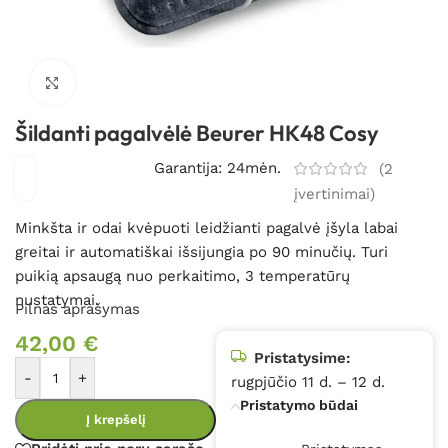
Spustelėkite, kad padidintumėte
Šildanti pagalvėlė Beurer HK48 Cosy
Garantija: 24mėn.
(
2
įvertinimai)
Minkšta ir odai kvėpuoti leidžianti pagalvė įšyla labai
greitai ir automatiškai išsijungia po 90 minučių. Turi
puikią apsaugą nuo perkaitimo, 3 temperatūrų
nustatymai.
Pilnas aprašymas
42,00
€
Pristatysime:
-
+
rugpjūčio 11 d. – 12 d.
Pristatymo būdai
Į krepšelį