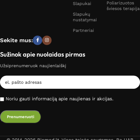
Poliarizuotos
Slapukai
šviesos terapija
Slapukų
nustatymai
Partneriai
Sekite mus:
Sužinok apie nuolaidas pirmas
Užsiprenumeruok naujienlaiškį
Noriu gauti informaciją apie naujienas ir akcijas.
© 2014-2026 Biomed.lt. Visos teisės saugomos. Be UAB