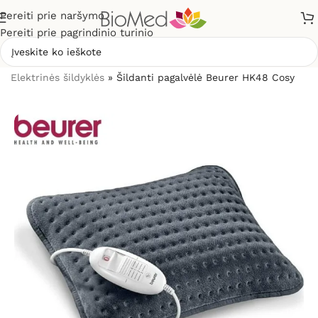
Pereiti prie naršymo
Pereiti prie pagrindinio turinio
Pradžia
»
Sveikatos priežiūrai
»
Šildytuvai, šildyklės
»
Elektrinės šildyklės
»
Šildanti pagalvėlė Beurer HK48 Cosy