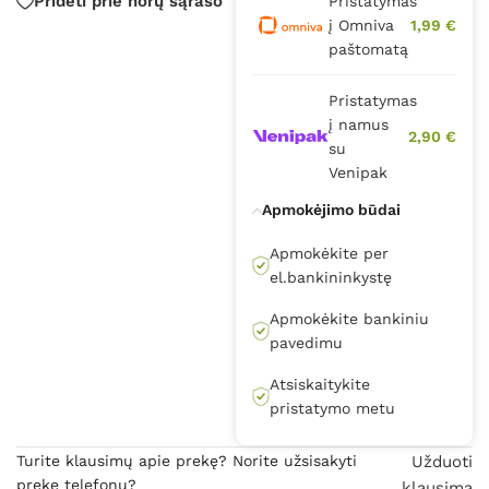
Pridėti prie norų sąrašo
Pristatymas
į Omniva
1,99 €
paštomatą
Pristatymas
į namus
2,90 €
su
Venipak
Apmokėjimo būdai
Apmokėkite per
el.bankininkystę
Apmokėkite bankiniu
pavedimu
Atsiskaitykite
pristatymo metu
Turite klausimų apie prekę? Norite užsisakyti
Užduoti
prekę telefonu?
klausimą