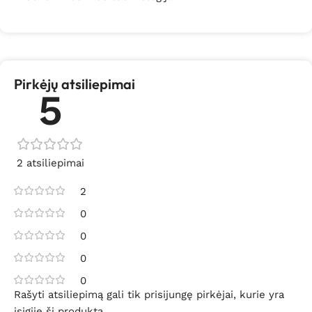
Pirkėjų atsiliepimai
5
2 atsiliepimai
2
0
0
0
0
Rašyti atsiliepimą gali tik prisijungę pirkėjai, kurie yra
įsigiję šį produktą.