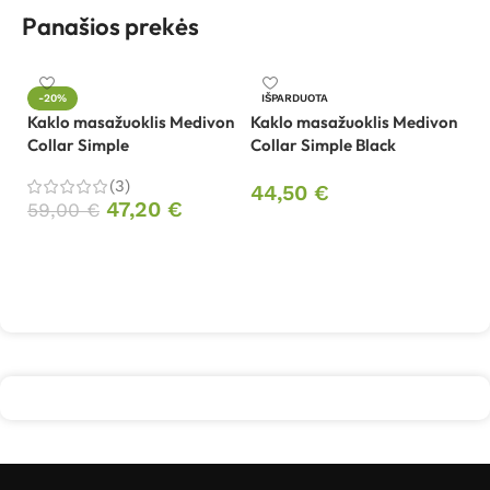
Panašios prekės
Li
-20%
IŠPARDUOTA
Pl
Kaklo masažuoklis Medivon
Kaklo masažuoklis Medivon
Collar Simple
Collar Simple Black
9
(3)
44,50
€
47,20
€
59,00
€
Daugiau
Į krepšelį