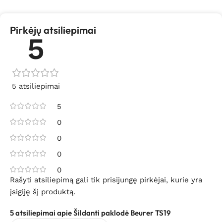
Pirkėjų atsiliepimai
5
5 atsiliepimai
5
0
0
0
0
Rašyti atsiliepimą gali tik prisijungę pirkėjai, kurie yra
įsigiję šį produktą.
5 atsiliepimai apie
Šildanti paklodė Beurer TS19