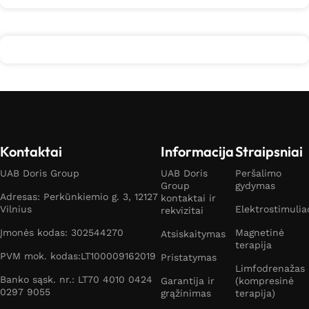
Kontaktai
Informacija
Straipsniai
UAB Doris Group
UAB Doris
Peršalimo
Group
gydymas
Adresas: Perkūnkiemio g. 3, 12127
kontaktai ir
Vilnius
Elektrostimulia
rekvizitai
Įmonės kodas: 302544270
Magnetinė
Atsiskaitymas
terapija
PVM mok. kodas:LT100009162019
Pristatymas
Limfodrenažas
Banko sąsk. nr.: LT70 4010 0424
Garantija ir
(kompresinė
0297 9055
grąžinimas
terapija)