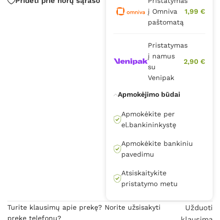
Pridėti prie norų sąrašo
Pristatymas
į Omniva
1,99 €
paštomatą
Pristatymas
į namus
2,90 €
su
Venipak
Apmokėjimo būdai
Apmokėkite per
el.bankininkystę
Apmokėkite bankiniu
pavedimu
Atsiskaitykite
pristatymo metu
Turite klausimų apie prekę? Norite užsisakyti
Užduoti
prekę telefonu?
klausimą