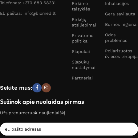
Telefonas: +370 683 68331
Pirkimo
Inhaliacijos
taisyklės
El. paštas: info@biomed.lt
Gera savijauta
Pirkėjų
Burnos higiena
atsiliepimai
Odos
Privatumo
problemos
politika
Poliarizuotos
Slapukai
šviesos terapija
Slapukų
nustatymai
Partneriai
Sekite mus:
Sužinok apie nuolaidas pirmas
Užsiprenumeruok naujienlaiškį