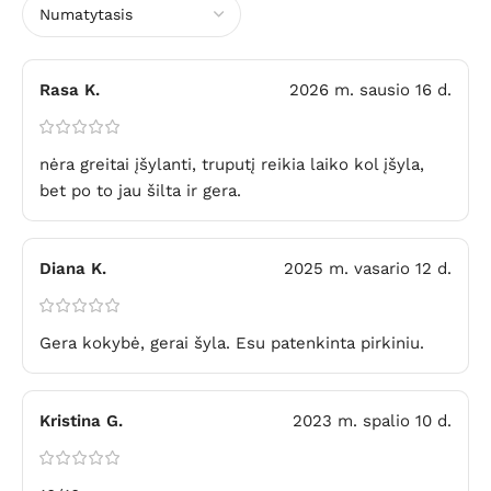
Rasa K.
2026 m. sausio 16 d.
nėra greitai įšylanti, truputį reikia laiko kol įšyla,
bet po to jau šilta ir gera.
Diana K.
2025 m. vasario 12 d.
Gera kokybė, gerai šyla. Esu patenkinta pirkiniu.
Kristina G.
2023 m. spalio 10 d.