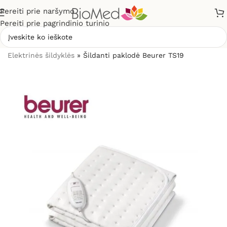
Pereiti prie naršymo
Pereiti prie pagrindinio turinio
Pradžia
»
Sveikatos priežiūrai
»
Šildytuvai, šildyklės
»
Elektrinės šildyklės
»
Šildanti paklodė Beurer TS19