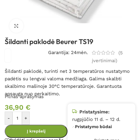
Spustelėkite, kad padidintumėte
Šildanti paklodė Beurer TS19
Garantija: 24mėn.
(
5
įvertinimai)
Šildanti paklodė, turinti net 3 temperatūros nustatymo
padėtis su lengvai valoma medžiaga. Galima skalbti
skalbimo mašinoje 30°C temperatūroje. Garantuota
apsauga nuo perkaitimo.
Pilnas aprašymas
36,90
€
Pristatysime:
-
+
rugpjūčio 11 d. – 12 d.
Pristatymo būdai
Į krepšelį