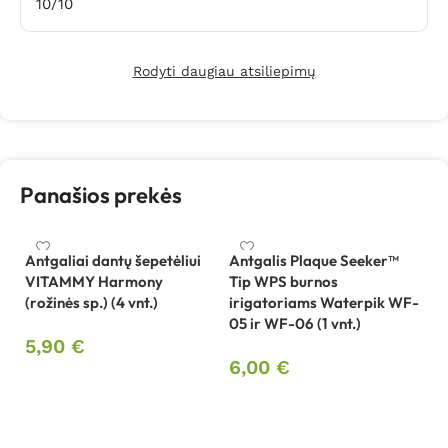
10/10
Rodyti daugiau atsiliepimų
Panašios prekės
Antgaliai dantų šepetėliui
Antgalis Plaque Seeker™
VITAMMY Harmony
Tip WPS burnos
Be
(rožinės sp.) (4 vnt.)
irigatoriams Waterpik WF-
W
05 ir WF-06 (1 vnt.)
5,90
€
1
6,00
€
Į krepšelį
Į krepšelį