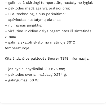
– galimos 3 skirtingi temperatūrų nustatymo lygiai;
– paklodės medžiaga yra pralaidi orui;
–
BSS technologija nuo perkaitimo;
–
apšviestas nustatymų ekranas;
– nuimamas jungiklis;
– viršutinė ir vidinė dalys pagamintos iš sintetinės
vilnos;
– galima skalbti skalbimo mašinoje 30°C
temperatūroje.
Kita šildančios paklodės Beurer TS19 informacija:
– jos dydis: apytiksliai 130 x 75 cm;
– paklodės svoris: maždaug 0,764 g;
– galingumas: 50 W;