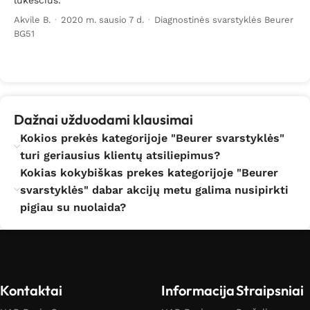
lukescius.
Akvile B.
·
2020 m. sausio 7 d.
·
Diagnostinės svarstyklės Beurer
BG51
Dažnai užduodami klausimai
Kokios prekės kategorijoje "Beurer svarstyklės"
turi geriausius klientų atsiliepimus?
Kokias kokybiškas prekes kategorijoje "Beurer
svarstyklės" dabar akcijų metu galima nusipirkti
pigiau su nuolaida?
Kontaktai
Informacija
Straipsniai