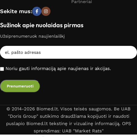
Partneriai
Sekite mus:
Sužinok apie nuolaidas pirmas
Užsiprenumeruok naujienlaiškį
Noriu gauti informaciją apie naujienas ir akcijas.
© 2014-2026 Biomed.lt. Visos teisės saugomos. Be UAB
"Doris Group" sutikimo draudžiama kopijuoti ir naudoti
puslapio Biomed.lt tekstinę ir vizualinę informaciją. OPS
sprendimas: UAB "Market Rats"