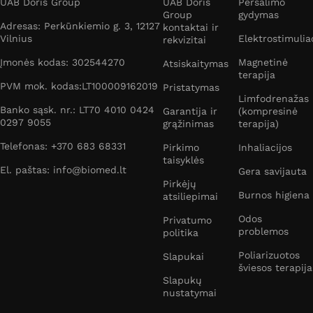
UAB Doris Group
UAB Doris
Peršalimo
Group
gydymas
Adresas: Perkūnkiemio g. 3, 12127
kontaktai ir
Vilnius
Elektrostimulia
rekvizitai
Įmonės kodas: 302544270
Magnetinė
Atsiskaitymas
terapija
PVM mok. kodas:LT100009162019
Pristatymas
Limfodrenažas
Banko sąsk. nr.: LT70 4010 0424
Garantija ir
(kompresinė
0297 9055
grąžinimas
terapija)
Telefonas: +370 683 68331
Pirkimo
Inhaliacijos
taisyklės
El. paštas: info@biomed.lt
Gera savijauta
Pirkėjų
Burnos higiena
atsiliepimai
Odos
Privatumo
problemos
politika
Poliarizuotos
Slapukai
šviesos terapija
Slapukų
nustatymai