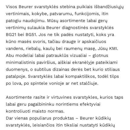
Visos Beurer svarstyklės stebina puikiais išbandžiusiųjų
vertinimais, kokybe, patvarumu, funkcijomis, itin
patogiu naudojimu. Mūsų asortimente labai gerų
vertinimų sulaukia Beurer diagnostinės svarstyklės
BG21 bei BG51. Jos ne tik padės nustatyti, koks yra
kūno masės svoris, tačiau drauge ir apskaičiuos
vandens, riebalų, kaulų bei raumenų masę, Jūsų KMI.
Abu modeliai labai patrauklūs vizualiai – glotnus
minimalistinis paviršius, aiškiai ekranėlyje pateikiami
duomenys, o subtilus dizainas derės bet kurio stiliaus
patalpoje. Svarstyklės labai kompaktiškos, todėl tilps
po lova, po spintele vonioje ar net stalčiuje.
Asortimente rasite ir virtuvines svarstykles, kurios taps
labai geru pagalbininku norintiems efektyviai
kontroliuoti maisto normas.
Dar vienas populiarus produktas – Beurer kūdikių
svarstyklės, leisiančios itin tiksliai nustatyti kūdikių