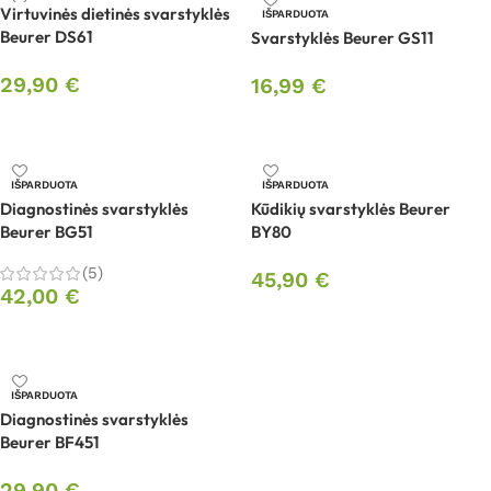
Virtuvinės dietinės svarstyklės
IŠPARDUOTA
Beurer DS61
Svarstyklės Beurer GS11
29,90
€
16,99
€
Į krepšelį
Daugiau
IŠPARDUOTA
IŠPARDUOTA
Diagnostinės svarstyklės
Kūdikių svarstyklės Beurer
Beurer BG51
BY80
(5)
45,90
€
42,00
€
Daugiau
Daugiau
IŠPARDUOTA
Diagnostinės svarstyklės
Beurer BF451
29,90
€