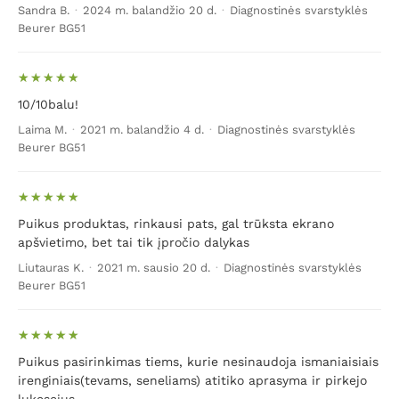
Sandra B.
·
2024 m. balandžio 20 d.
·
Diagnostinės svarstyklės
Beurer BG51
10/10balu!
Laima M.
·
2021 m. balandžio 4 d.
·
Diagnostinės svarstyklės
Beurer BG51
Puikus produktas, rinkausi pats, gal trūksta ekrano
apšvietimo, bet tai tik įpročio dalykas
Liutauras K.
·
2021 m. sausio 20 d.
·
Diagnostinės svarstyklės
Beurer BG51
Puikus pasirinkimas tiems, kurie nesinaudoja ismaniaisiais
irenginiais(tevams, seneliams) atitiko aprasyma ir pirkejo