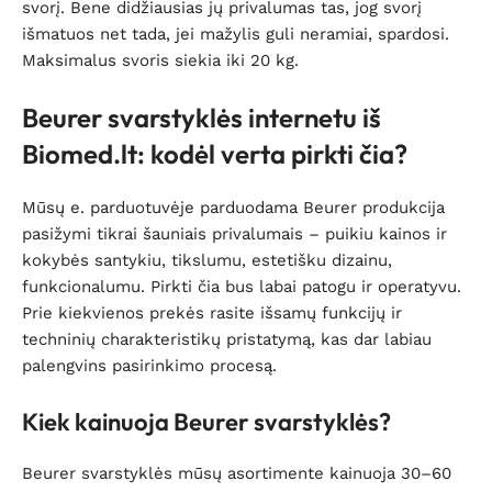
svorį. Bene didžiausias jų privalumas tas, jog svorį
išmatuos net tada, jei mažylis guli neramiai, spardosi.
Maksimalus svoris siekia iki 20 kg.
Beurer svarstyklės internetu iš
Biomed.lt: kodėl verta pirkti čia?
Mūsų e. parduotuvėje parduodama Beurer produkcija
pasižymi tikrai šauniais privalumais – puikiu kainos ir
kokybės santykiu, tikslumu, estetišku dizainu,
funkcionalumu. Pirkti čia bus labai patogu ir operatyvu.
Prie kiekvienos prekės rasite išsamų funkcijų ir
techninių charakteristikų pristatymą, kas dar labiau
palengvins pasirinkimo procesą.
Kiek kainuoja Beurer svarstyklės?
Beurer svarstyklės mūsų asortimente kainuoja 30–60