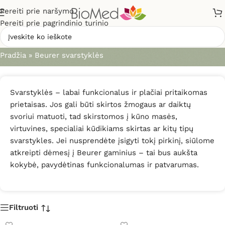
Pereiti prie naršymo
Pereiti prie pagrindinio turinio
Beurer svarstyklės
Pradžia
»
Beurer svarstyklės
Svarstyklės – labai funkcionalus ir plačiai pritaikomas
prietaisas. Jos gali būti skirtos žmogaus ar daiktų
svoriui matuoti, tad skirstomos į kūno masės,
virtuvines, specialiai kūdikiams skirtas ar kitų tipų
svarstykles. Jei nusprendėte įsigyti tokį pirkinį, siūlome
atkreipti dėmesį į Beurer gaminius – tai bus aukšta
kokybė, pavydėtinas funkcionalumas ir patvarumas.
Filtruoti