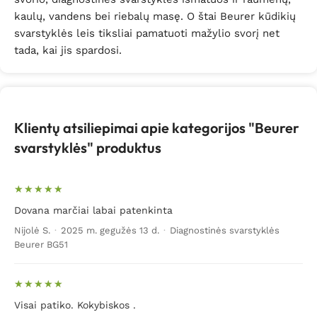
kaulų, vandens bei riebalų masę. O štai Beurer kūdikių
svarstyklės leis tiksliai pamatuoti mažylio svorį net
tada, kai jis spardosi.
Klientų atsiliepimai apie kategorijos "Beurer
svarstyklės" produktus
Dovana marčiai labai patenkinta
Nijolė S.
·
2025 m. gegužės 13 d.
·
Diagnostinės svarstyklės
Beurer BG51
Visai patiko. Kokybiskos .