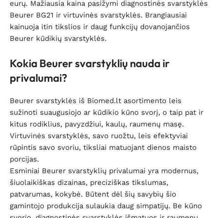
eurų. Mažiausia kaina pasižymi diagnostinės svarstyklės
Beurer BG21 ir virtuvinės svarstyklės. Brangiausiai
kainuoja itin tikslios ir daug funkcijų dovanojančios
Beurer kūdikių svarstyklės.
Kokia Beurer svarstyklių nauda ir
privalumai?
Beurer svarstyklės iš Biomed.lt asortimento leis
sužinoti suaugusiojo ar kūdikio kūno svorį, o taip pat ir
kitus rodiklius, pavyzdžiui, kaulų, raumenų masę.
Virtuvinės svarstyklės, savo ruožtu, leis efektyviai
rūpintis savo svoriu, tiksliai matuojant dienos maisto
porcijas.
Esminiai Beurer svarstyklių privalumai yra modernus,
šiuolaikiškas dizainas, preciziškas tikslumas,
patvarumas, kokybė. Būtent dėl šių savybių šio
gamintojo produkcija sulaukia daug simpatijų. Be kūno
svorio, diagnostinės svarstyklės išmatuos ir raumenų,