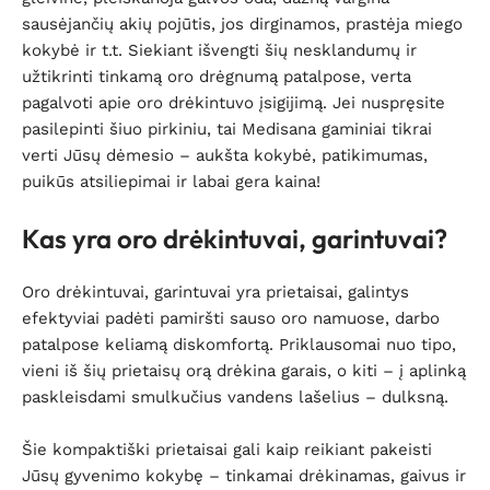
sausėjančių akių pojūtis, jos dirginamos, prastėja miego
kokybė ir t.t. Siekiant išvengti šių nesklandumų ir
užtikrinti tinkamą oro drėgnumą patalpose, verta
pagalvoti apie oro drėkintuvo įsigijimą. Jei nuspręsite
pasilepinti šiuo pirkiniu, tai Medisana gaminiai tikrai
verti Jūsų dėmesio – aukšta kokybė, patikimumas,
puikūs atsiliepimai ir labai gera kaina!
Kas yra oro drėkintuvai, garintuvai?
Oro drėkintuvai, garintuvai yra prietaisai, galintys
efektyviai padėti pamiršti sauso oro namuose, darbo
patalpose keliamą diskomfortą. Priklausomai nuo tipo,
vieni iš šių prietaisų orą drėkina garais, o kiti – į aplinką
paskleisdami smulkučius vandens lašelius – dulksną.
Šie kompaktiški prietaisai gali kaip reikiant pakeisti
Jūsų gyvenimo kokybę – tinkamai drėkinamas, gaivus ir