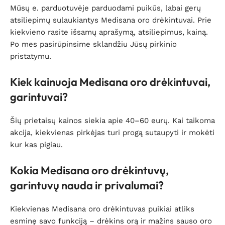
Mūsų e. parduotuvėje parduodami puikūs, labai gerų
atsiliepimų sulaukiantys Medisana oro drėkintuvai. Prie
kiekvieno rasite išsamų aprašymą, atsiliepimus, kainą.
Po mes pasirūpinsime sklandžiu Jūsų pirkinio
pristatymu.
Kiek kainuoja Medisana oro drėkintuvai,
garintuvai?
Šių prietaisų kainos siekia apie 40–60 eurų. Kai taikoma
akcija, kiekvienas pirkėjas turi progą sutaupyti ir mokėti
kur kas pigiau.
Kokia Medisana oro drėkintuvų,
garintuvų nauda ir privalumai?
Kiekvienas Medisana oro drėkintuvas puikiai atliks
esminę savo funkciją – drėkins orą ir mažins sauso oro