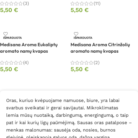
(3)
(11)
5,50
€
5,50
€
Daugiau
Daugiau
IŠPARDUOTA
IŠPARDUOTA
Medisana Aroma Eukaliptų
Medisana Aroma Citrinžolių
aromato namų kvapas
aromato namų kvapas
(4)
(2)
5,50
€
5,50
€
Daugiau
Daugiau
Oras, kuriuo kvėpuojame namuose, biure, yra labai
svarbus sveikatai ir gerai savijautai. Mikroklimatas
lemia mūsų nuotaiką, darbingumą, energingumą, o taip
pat ir kai kurių ligų paūmėjimą. Sausas oras patalpose –
menkas malonumas: sausėja oda, nosies, burnos
gleivinė, pleiskanoja galvos oda, dažną vargina