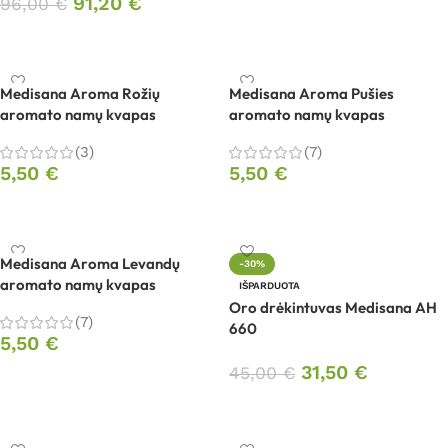
91,20
€
96,00
€
Į krepšelį
Į krepšelį
Medisana Aroma Rožių
Medisana Aroma Pušies
aromato namų kvapas
aromato namų kvapas
(3)
(7)
5,50
€
5,50
€
Į krepšelį
Į krepšelį
Medisana Aroma Levandų
-30%
aromato namų kvapas
IŠPARDUOTA
Oro drėkintuvas Medisana AH
(7)
660
5,50
€
31,50
€
45,00
€
Į krepšelį
Daugiau