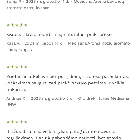
Sofija P.
·
2025 m. gruodžio 11 d.
·
Medisana Aroma Levandų
aromato namų kvapas
Kvapas tikras, nedirbtinis, natūralus, puiki prekė.
Rasa V.
·
2024 m. liepos 14 d.
·
Medisana Aroma Rožių aromato
namų kvapas
Prietaisas atkeliavo per porą dienų, tad esu patenkintas.
Įpakavimas saugus, tad prekė nevuvo pažeista ir veikia
tinkamai.
Andrius R.
·
2023 m. gruodžio 8 d.
·
Oro drėkintuvas Medisana
UHW
Gražus dizainas, veikia tyliai, patogus intensyvumo
reguliavimas. Dar tik pabandėme naudoti, bet atrodo