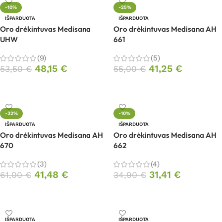
-10%
-25%
IŠPARDUOTA
IŠPARDUOTA
Oro drėkintuvas Medisana
Oro drėkintuvas Medisana AH
UHW
661
(9)
(5)
48,15
€
41,25
€
53,50
€
55,00
€
Daugiau
Daugiau
-32%
-10%
IŠPARDUOTA
IŠPARDUOTA
Oro drėkintuvas Medisana AH
Oro drėkintuvas Medisana AH
670
662
(3)
(4)
41,48
€
31,41
€
61,00
€
34,90
€
Daugiau
Daugiau
IŠPARDUOTA
IŠPARDUOTA