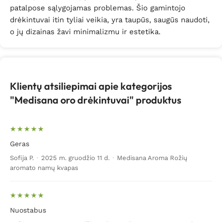
patalpose sąlygojamas problemas. Šio gamintojo
drėkintuvai itin tyliai veikia, yra taupūs, saugūs naudoti,
o jų dizainas žavi minimalizmu ir estetika.
Klientų atsiliepimai apie kategorijos
"Medisana oro drėkintuvai" produktus
Geras
Sofija P.
·
2025 m. gruodžio 11 d.
·
Medisana Aroma Rožių
aromato namų kvapas
Nuostabus