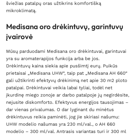
šviežias patalpų oras užtikrins komfortišką
mikroklimatą.
Medisana oro drėkintuvų, garintuvų
įvairovė
Mūsų parduodami Medisana oro drėkintuvai, garintuvai
yra su aromaterapijos funkcija arba be jos.
Drėkintuvų kaina siekia apie pusšimtį eurų. Puikūs
prietaisai „Medisana UHW“, taip pat „Medisana AH 660“
gali užtikrinti efektyvų drėkinimą net apie 30 m2 ploto
patalpai. Drėkintuvai veikia labai tyliai, todėl net
įkurdinę miego zonoje ar darbo patalpoje jų negirdėsite,
nejusite diskomforto. Efektyvus energijos tausojimas –
dar vienas privalumas. O dar lyginant du minėtus
drėkintuvus reikia paminėti, jog jie skiriasi našumu:
UHW modelio našumas yra 230 ml/val., o AH 660
modelio – 300 ml/val. Antrasis variantas turi ir 300 ml