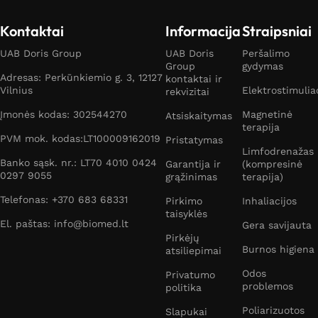
Kontaktai
Informacija
Straipsniai
UAB Doris Group
UAB Doris
Peršalimo
Group
gydymas
Adresas: Perkūnkiemio g. 3, 12127
kontaktai ir
Vilnius
Elektrostimulia
rekvizitai
Įmonės kodas: 302544270
Magnetinė
Atsiskaitymas
terapija
PVM mok. kodas:LT100009162019
Pristatymas
Limfodrenažas
Banko sąsk. nr.: LT70 4010 0424
Garantija ir
(kompresinė
0297 9055
grąžinimas
terapija)
Telefonas: +370 683 68331
Pirkimo
Inhaliacijos
taisyklės
El. paštas: info@biomed.lt
Gera savijauta
Pirkėjų
Burnos higiena
atsiliepimai
Odos
Privatumo
problemos
politika
Poliarizuotos
Slapukai