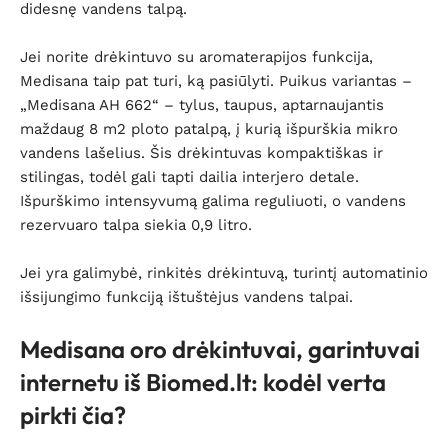
didesnę vandens talpą.
Jei norite drėkintuvo su aromaterapijos funkcija,
Medisana taip pat turi, ką pasiūlyti. Puikus variantas –
„Medisana AH 662“ – tylus, taupus, aptarnaujantis
maždaug 8 m2 ploto patalpą, į kurią išpurškia mikro
vandens lašelius. Šis drėkintuvas kompaktiškas ir
stilingas, todėl gali tapti dailia interjero detale.
Išpurškimo intensyvumą galima reguliuoti, o vandens
rezervuaro talpa siekia 0,9 litro.
Jei yra galimybė, rinkitės drėkintuvą, turintį automatinio
išsijungimo funkciją ištuštėjus vandens talpai.
Medisana oro drėkintuvai, garintuvai
internetu iš Biomed.lt: kodėl verta
pirkti čia?