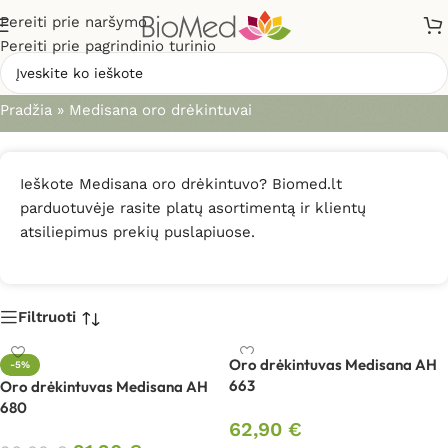
Pereiti prie naršymo
Pereiti prie pagrindinio turinio
Medisana oro drėkintuvai
Pradžia
»
Medisana oro drėkintuvai
Ieškote Medisana oro drėkintuvo? Biomed.lt
parduotuvėje rasite platų asortimentą ir klientų
atsiliepimus prekių puslapiuose.
Filtruoti
Oro drėkintuvas Medisana AH
-5%
663
Oro drėkintuvas Medisana AH
680
62,90
€