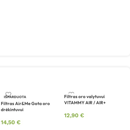
Filtras oro valytuvui
IŠPARDUOTA
VITAMMY AIR / AIR+
Filtras Air&Me Gota oro
N
drėkintuvui
d
12,90
€
14,50
€
1