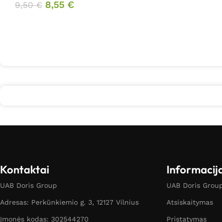
8,55
€
9,50
€
Kontaktai
Informacij
UAB Doris Group
UAB Doris Group 
Adresas: Perkūnkiemio g. 3, 12127 Vilnius
Atsiskaitymas
Įmonės kodas: 302544270
Pristatymas