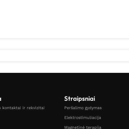
a
Straipsniai
kontaktai ir rekvizitai
Peršalimo gydymas
Elektrostimuliacija
Magnetinė terapija