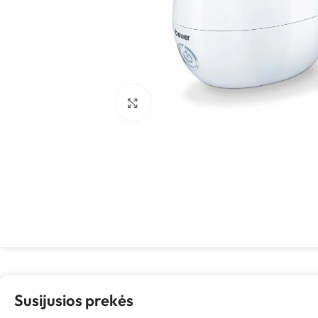
Spustelėkite, kad padidintumėte
Susijusios prekės