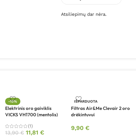
Atsiliepimų dar nėra.
-15%
IŠPARDUOTA
Elektrinis oro gaiviklis
Filtras Air&Me Clevair 2 oro
VICKS VH1700 (mentolis)
drėkintuvui
(1)
9,90
€
11,81
€
13,90
€