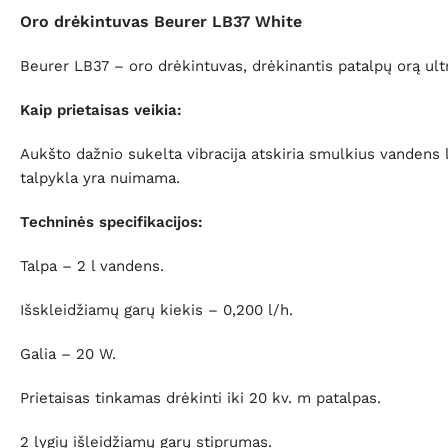
Oro drėkintuvas Beurer LB37 White
Beurer LB37 – oro drėkintuvas, drėkinantis patalpų orą ult
Kaip prietaisas veikia:
Aukšto dažnio sukelta vibracija atskiria smulkius vandens l
talpykla yra nuimama.
Techninės specifikacijos:
Talpa – 2 l vandens.
Išskleidžiamų garų kiekis – 0,200 l/h.
Galia – 20 W.
Prietaisas tinkamas drėkinti iki 20 kv. m patalpas.
2 lygių išleidžiamų garų stiprumas.