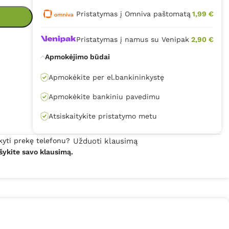
Pristatymas į Omniva paštomatą
1,99 €
Pristatymas į namus su Venipak
2,90 €
Apmokėjimo būdai
Apmokėkite per el.bankininkystę
Apmokėkite bankiniu pavedimu
Atsiskaitykite pristatymo metu
kyti prekę telefonu?
Užduoti klausimą
šykite savo klausimą.