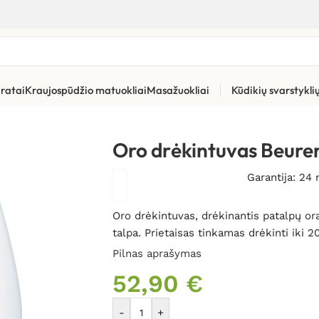
ratai
Kraujospūdžio matuokliai
Masažuokliai
Kūdikių svarstykl
vas Beurer LB37 White
Oro drėkintuvas Beure
Garantija: 24
Oro drėkintuvas, drėkinantis patalpų or
talpa. Prietaisas tinkamas drėkinti iki 2
Pilnas aprašymas
52,90
€
-
+