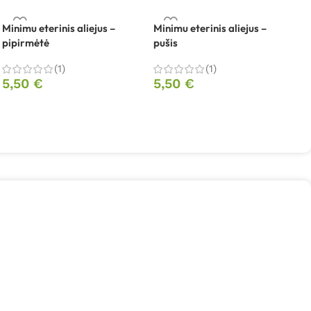
Minimu eterinis aliejus –
Minimu eterinis aliejus –
pipirmėtė
pušis
(1)
(1)
5,50
€
5,50
€