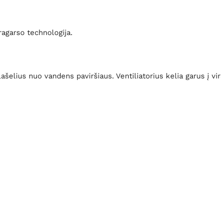
ragarso technologija.
ašelius nuo vandens paviršiaus. Ventiliatorius kelia garus į vi