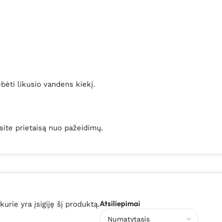
bėti likusio vandens kiekį.
ite prietaisą nuo pažeidimų.
Atsiliepimai
 kurie yra įsigiję šį produktą.