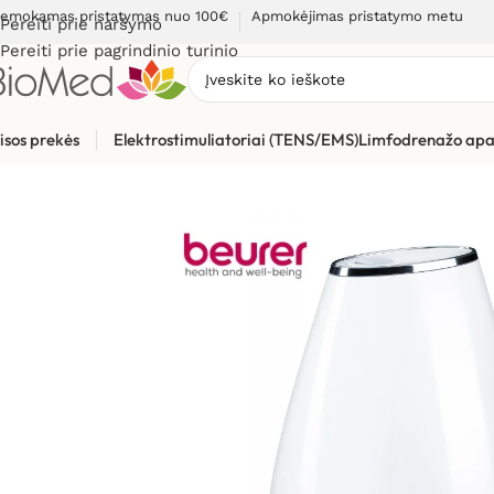
emokamas pristatymas nuo 100€
Apmokėjimas pristatymo metu
Pereiti prie naršymo
Pereiti prie pagrindinio turinio
isos prekės
Elektrostimuliatoriai (TENS/EMS)
Limfodrenažo apa
Pradžia
»
Sveikiems namams
»
Oro drėkintuvai
»
Oro drėkintu