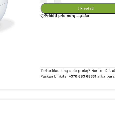
Į krepšelį
Pridėti prie norų sąrašo
Turite klausimų apie prekę? Norite užsisa
Paskambinkite:
+370 683 68331
arba
para