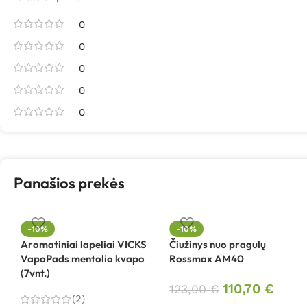
0
0
0
0
0
Panašios prekės
-10%
-10%
Aromatiniai lapeliai VICKS
Čiužinys nuo pragulų
VapoPads mentolio kvapo
Rossmax AM40
(7vnt.)
110,70
€
123,00
€
(2)