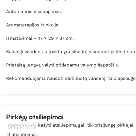
Automatinis išsijungimas.
Aromaterapijos funkcija.
Išmatavimai – 17 × 29 × 37 cm.
Kadangi vandens talpykla yra skaidri, visuomet galėsite ste
Prietaisą lengva valyti pridedamu valymo šepetėliu.
Rekomenduojama naudoti distiliuotą vandenį, taip apsaugos
Pirkėjų atsiliepimai
Rašyti atsiliepimą gali tik prisijungę pirkėjai,
0 atsiliepimai