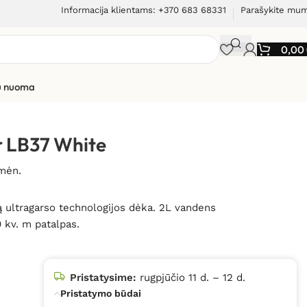
Informacija klientams: +370 683 68331
Parašykite mu
0,00
ių nuoma
r LB37 White
 mėn.
ą ultragarso technologijos dėka. 2L vandens
0 kv. m patalpas.
Pristatysime:
rugpjūčio 11 d. – 12 d.
Pristatymo būdai