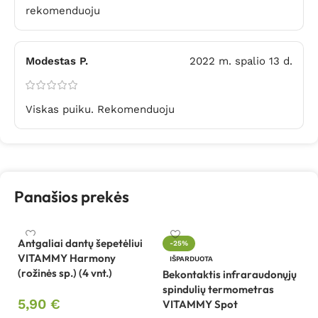
rekomenduoju
Modestas P.
2022 m. spalio 13 d.
Viskas puiku. Rekomenduoju
Panašios prekės
Antgaliai dantų šepetėliui
-25%
VITAMMY Harmony
B
IŠPARDUOTA
(rožinės sp.) (4 vnt.)
B
Bekontaktis infraraudonųjų
spindulių termometras
5,90
€
VITAMMY Spot
4