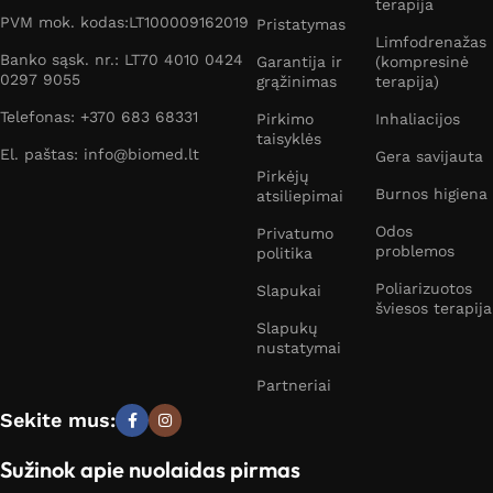
terapija
PVM mok. kodas:LT100009162019
Pristatymas
Limfodrenažas
Banko sąsk. nr.: LT70 4010 0424
Garantija ir
(kompresinė
0297 9055
grąžinimas
terapija)
Telefonas: +370 683 68331
Pirkimo
Inhaliacijos
taisyklės
El. paštas: info@biomed.lt
Gera savijauta
Pirkėjų
Burnos higiena
atsiliepimai
Odos
Privatumo
problemos
politika
Poliarizuotos
Slapukai
šviesos terapija
Slapukų
nustatymai
Partneriai
Sekite mus:
Sužinok apie nuolaidas pirmas