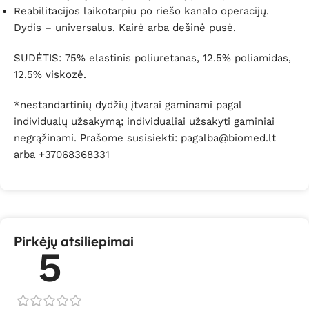
Reabilitacijos laikotarpiu po riešo kanalo operacijų.
Dydis – universalus. Kairė arba dešinė pusė.
SUDĖTIS:
75% elastinis poliuretanas, 12.5% poliamidas,
12.5% viskozė.
*nestandartinių dydžių įtvarai gaminami pagal
individualų užsakymą; individualiai užsakyti gaminiai
negrąžinami. Prašome susisiekti: pagalba@biomed.lt
arba +37068368331
Pirkėjų atsiliepimai
5