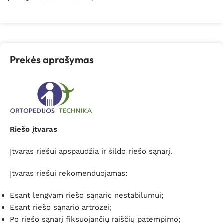
Prekės aprašymas
Riešo įtvaras
Įtvaras riešui apspaudžia ir šildo riešo sąnarį.
Įtvaras riešui rekomenduojamas:
Esant lengvam riešo sąnario nestabilumui;
Esant riešo sąnario artrozei;
Po riešo sąnarį fiksuojančių raiščių patempimo;