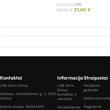
Į krepšelį
(29)
21,00
€
28,00
€
Daugiau
Kontaktai
Informacija
Straipsniai
UAB Doris Group
UAB Doris
Peršalimo
Group
gydymas
Adresas: Perkūnkiemio g. 3, 12127
kontaktai ir
Vilnius
Elektrostimulia
rekvizitai
Įmonės kodas: 302544270
Magnetinė
Atsiskaitymas