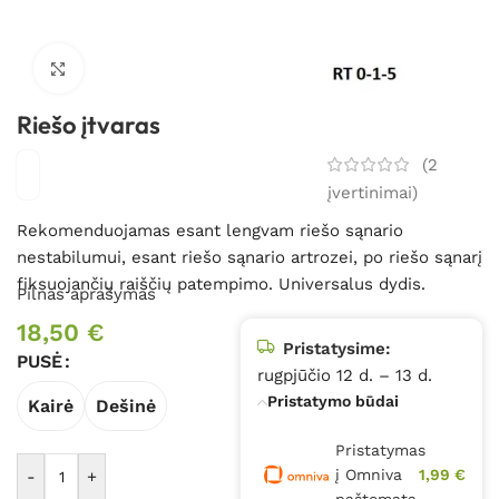
Spustelėkite, kad padidintumėte
Riešo įtvaras
(
2
įvertinimai)
Rekomenduojamas esant lengvam riešo sąnario
nestabilumui, esant riešo sąnario artrozei, po riešo sąnarį
fiksuojančių raiščių patempimo. Universalus dydis.
Pilnas aprašymas
18,50
€
Pristatysime:
PUSĖ
rugpjūčio 12 d. – 13 d.
Pristatymo būdai
Kairė
Dešinė
Pristatymas
į Omniva
1,99 €
-
+