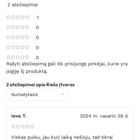
2 atsiliepimai
1
0
0
0
0
Rašyti atsiliepimą gali tik prisijungę pirkėjai, kurie yra
įsigiję šį produktą.
2 atsiliepimai apie
Riešo įtvaras
Ieva T.
2024 m. vasario 28 d.
Viskas puiku, jau kurį laiką nešioju, tad tikrai