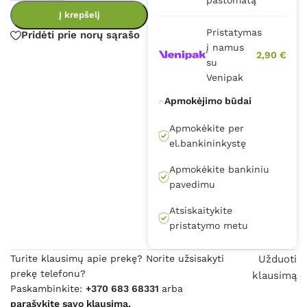
paštomatą
Į krepšelį
Pristatymas
Pridėti prie norų sąrašo
į namus
2,90 €
su
Venipak
Apmokėjimo būdai
Apmokėkite per
el.bankininkystę
Apmokėkite bankiniu
pavedimu
Atsiskaitykite
pristatymo metu
Turite klausimų apie prekę? Norite užsisakyti
Užduoti
prekę telefonu?
klausimą
Paskambinkite:
+370 683 68331
arba
parašykite savo klausimą.