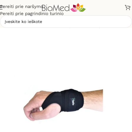
Pereiti prie naršymo
Pereiti prie pagrindinio turinio
Pradžia
»
Sveikatos priežiūrai
»
Įtvarai
»
Riešo įtvaras