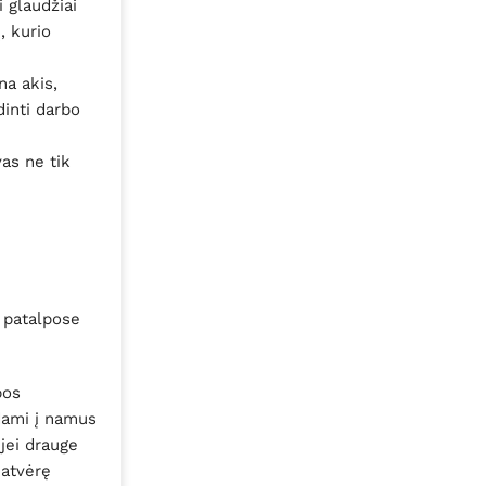
 glaudžiai
, kurio
na akis,
dinti darbo
as ne tik
s patalpose
pos
kdami į namus
 jei drauge
 atvėrę