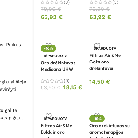
(3)
(3)
79,90
€
79,90
€
63,92
€
63,92
€
is. Puikus
-10%
IŠPARDUOTA
Filtras Air&Me
IŠPARDUOTA
Gota oro
Oro drėkintuvas
drėkintuvui
Medisana UHW
(9)
14,50
€
giausi šioje
48,15
€
53,50
€
eviršyti
u galite
kas pigiau,
IŠPARDUOTA
-15%
Filtras Air&Me
Oro drėkintuvas su
Buldair oro
aromaterapijos