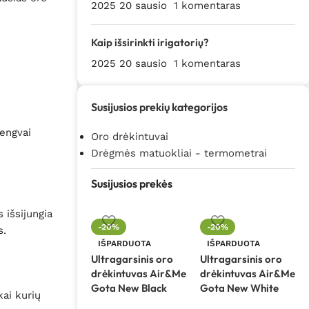
2025 20 sausio
1 komentaras
Kaip išsirinkti irigatorių?
2025 20 sausio
1 komentaras
Susijusios prekių kategorijos
k
lengvai
Oro drėkintuvai
Drėgmės matuokliai - termometrai
Susijusios prekės
 išsijungia
-20%
-20%
s.
IŠPARDUOTA
IŠPARDUOTA
Ultragarsinis oro
Ultragarsinis oro
drėkintuvas Air&Me
drėkintuvas Air&Me
Gota New Black
Gota New White
kai kurių