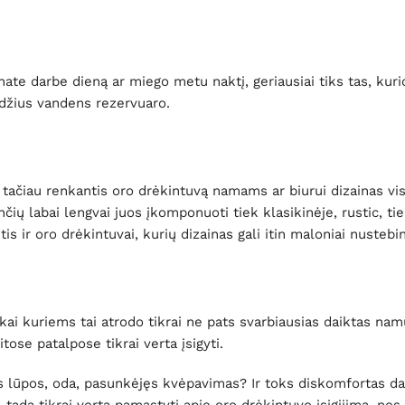
ūnate darbe dieną ar miego metu naktį, geriausiai tiks tas, kuri
ildžius vandens rezervuaro.
 tačiau renkantis oro drėkintuvą namams ar biurui dizainas vis
nčių labai lengvai juos įkomponuoti tiek klasikinėje, rustic, tie
is ir oro drėkintuvai, kurių dizainas gali itin maloniai nustebin
kai kuriems tai atrodo tikrai ne pats svarbiausias daiktas nam
tose patalpose tikrai verta įsigyti.
ios lūpos, oda, pasunkėjęs kvėpavimas? Ir toks diskomfortas d