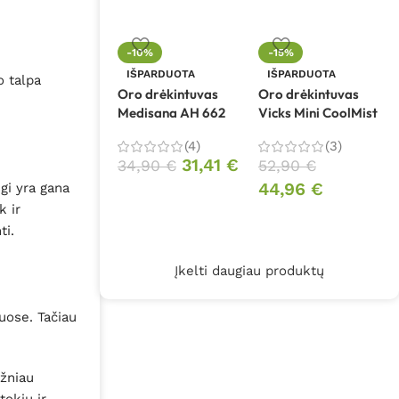
-10%
-15%
IŠPARDUOTA
IŠPARDUOTA
o talpa
Oro drėkintuvas
Oro drėkintuvas
Medisana AH 662
Vicks Mini CoolMist
(4)
(3)
31,41
€
34,90
€
52,90
€
44,96
€
gi yra gana
k ir
ti.
Įkelti daugiau produktų
uose. Tačiau
ažniau