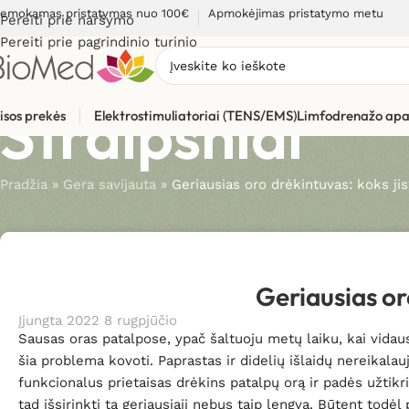
emokamas pristatymas nuo 100€
Apmokėjimas pristatymo metu
Pereiti prie naršymo
Pereiti prie pagrindinio turinio
Straipsniai
isos prekės
Elektrostimuliatoriai (TENS/EMS)
Limfodrenažo apa
Pradžia
»
Gera savijauta
»
Geriausias oro drėkintuvas: koks jis
Geriausias or
Įjungta 2022 8 rugpjūčio
Sausas oras patalpose, ypač šaltuoju metų laiku, kai vidaus 
šia problema kovoti. Paprastas ir didelių išlaidų nereikala
funkcionalus prietaisas drėkins patalpų orą ir padės užtikr
tad išsirinkti tą geriausiąjį nebus taip lengva. Būtent todė