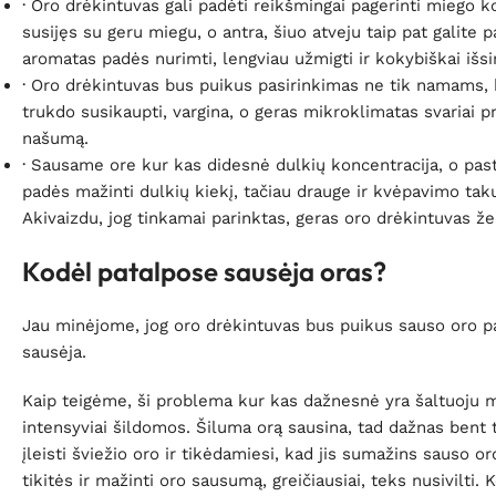
· Oro drėkintuvas gali padėti reikšmingai pagerinti miego k
susijęs su geru miegu, o antra, šiuo atveju taip pat galite pa
aromatas padės nurimti, lengviau užmigti ir kokybiškai išsi
· Oro drėkintuvas bus puikus pasirinkimas ne tik namams, be
trukdo susikaupti, vargina, o geras mikroklimatas svariai p
našumą.
· Sausame ore kur kas didesnė dulkių koncentracija, o past
padės mažinti dulkių kiekį, tačiau drauge ir kvėpavimo takų 
Akivaizdu, jog tinkamai parinktas, geras oro drėkintuvas ž
Kodėl patalpose sausėja oras?
Jau minėjome, jog oro drėkintuvas bus puikus sauso oro pat
sausėja.
Kaip teigėme, ši problema kur kas dažnesnė yra šaltuoju m
intensyviai šildomos. Šiluma orą sausina, tad dažnas bent 
įleisti šviežio oro ir tikėdamiesi, kad jis sumažins sauso o
tikitės ir mažinti oro sausumą, greičiausiai, teks nusivilti. 