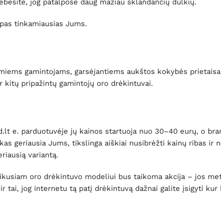
tebėsite, jog patalpose daug mažiau sklandančių dulkių.
tipas tinkamiausias Jums.
tinamiems gamintojams, garsėjantiems aukštos kokybės prietaisa
 kitų pripažintų gamintojų oro drėkintuvai.
.lt e. parduotuvėje jų kainos startuoja nuo 30–40 eurų, o bran
kas geriausia Jums, tikslinga aiškiai nusibrėžti kainų ribas ir n
iausią variantą.
patikusiam oro drėkintuvo modeliui bus taikoma akcija – jos met
tai, jog internetu tą patį drėkintuvą dažnai galite įsigyti kur 