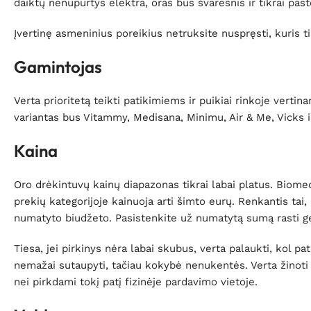
daiktų nenupurtys elektra, oras bus švaresnis ir tikrai pas
Įvertinę asmeninius poreikius netruksite nuspręsti, kuris 
Gamintojas
Verta prioritetą teikti patikimiems ir puikiai rinkoje ver
variantas bus Vitammy, Medisana, Minimu, Air & Me, Vicks ir
Kaina
Oro drėkintuvų kainų diapazonas tikrai labai platus. Biomed
prekių kategorijoje kainuoja arti šimto eurų. Renkantis tai, 
numatyto biudžeto. Pasistenkite už numatytą sumą rasti ger
Tiesa, jei pirkinys nėra labai skubus, verta palaukti, kol 
nemažai sutaupyti, tačiau kokybė nenukentės. Verta žinoti ir 
nei pirkdami tokį patį fizinėje pardavimo vietoje.