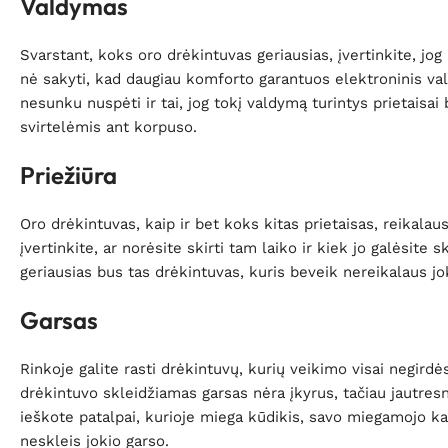
Valdymas
Svarstant, koks oro drėkintuvas geriausias, įvertinkite, jo
nė sakyti, kad daugiau komforto garantuos elektroninis val
nesunku nuspėti ir tai, jog tokį valdymą turintys prietaisai
svirtelėmis ant korpuso.
Priežiūra
Oro drėkintuvas, kaip ir bet koks kitas prietaisas, reikalau
įvertinkite, ar norėsite skirti tam laiko ir kiek jo galėsite 
geriausias bus tas drėkintuvas, kuris beveik nereikalaus jo
Garsas
Rinkoje galite rasti drėkintuvų, kurių veikimo visai negirdės
drėkintuvo skleidžiamas garsas nėra įkyrus, tačiau jautresn
ieškote patalpai, kurioje miega kūdikis, savo miegamojo kamba
neskleis jokio garso.