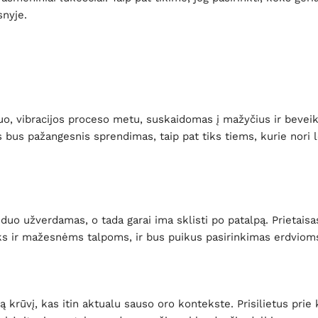
snyje.
uo, vibracijos proceso metu, suskaidomas į mažyčius ir bevei
 bus pažangesnis sprendimas, taip pat tiks tiems, kurie nori 
duo užverdamas, o tada garai ima sklisti po patalpą. Prietaisas
iks ir mažesnėms talpoms, ir bus puikus pasirinkimas erdviom
ą krūvį, kas itin aktualu sauso oro kontekste. Prisilietus prie 