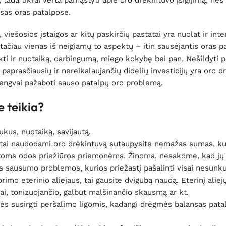
 tada tikrai verta pamąstyti apie oro drėkintuvo įsigijimą, nes 
sas oras patalpose.
viešosios įstaigos ar kitų paskirčių pastatai yra nuolat ir inte
 tačiau vienas iš neigiamų to aspektų – itin sausėjantis oras p
eikti ir nuotaiką, darbingumą, miego kokybę bei pan. Nešildyti 
a paprasčiausių ir nereikalaujančių didelių investicijų yra oro 
i lengvai pažaboti sauso patalpų oro problemą.
e teikia?
ukus, nuotaiką, savijautą.
, tai naudodami oro drėkintuvą sutaupysite nemažas sumas, kur
oms odos priežiūros priemonėms. Žinoma, nesakome, kad jų 
dos sausumo problemos, kurios priežastį pašalinti visai nesunku
orimo eterinio aliejaus, tai gausite dvigubą naudą. Eterinį aliej
čiai, tonizuojančio, galbūt malšinančio skausmą ar kt.
ybės susirgti peršalimo ligomis, kadangi drėgmės balansas pat