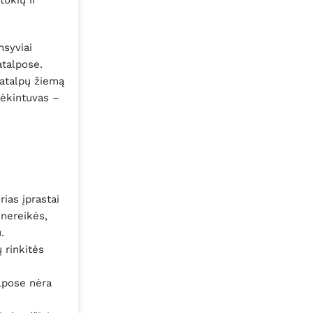
tokių ir
nsyviai
atalpose.
patalpų žiemą
drėkintuvas –
ias įprastai
nereikės,
.
ų rinkitės
alpose nėra