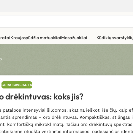
ratai
Kraujospūdžio matuokliai
Masažuokliai
Kūdikių svarstykl
?
GERA SAVIJAUTA
o drėkintuvas: koks jis?
patalpos intensyviai šildomos, skatina ieškoti išeičių, kaip e
ujantis sprendimas – oro drėkintuvas. Kompaktiškas, stilingas i
inti komfortišką mikroklimatą. Tačiau oro drėkintuvų spektras 
l pateikiame pluoštą vertingos informacijos, padėsiančios ident