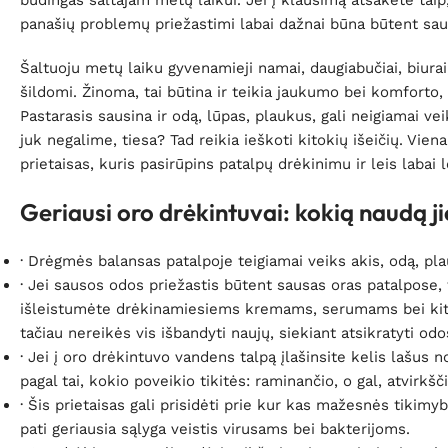
būdingas šaltajam metų laikui. Jei į klausimą atsakėte taip,
panašių problemų priežastimi labai dažnai būna būtent sau
Šaltuoju metų laiku gyvenamieji namai, daugiabučiai, biurai, 
šildomi. Žinoma, tai būtina ir teikia jaukumo bei komforto,
Pastarasis sausina ir odą, lūpas, plaukus, gali neigiamai v
juk negalime, tiesa? Tad reikia ieškoti kitokių išeičių. Vien
prietaisas, kuris pasirūpins patalpų drėkinimu ir leis laba
Geriausi oro drėkintuvai: kokią naudą ji
· Drėgmės balansas patalpoje teigiamai veiks akis, odą, pla
· Jei sausos odos priežastis būtent sausas oras patalpose
išleistumėte drėkinamiesiems kremams, serumams bei kit
tačiau nereikės vis išbandyti naujų, siekiant atsikratyti o
· Jei į oro drėkintuvo vandens talpą įlašinsite kelis lašus n
pagal tai, kokio poveikio tikitės: raminančio, o gal, atvirkš
· Šis prietaisas gali prisidėti prie kur kas mažesnės tikim
pati geriausia sąlyga veistis virusams bei bakterijoms.