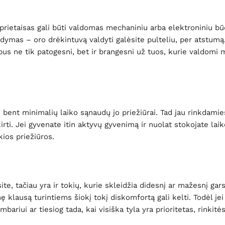
g prietaisas gali būti valdomas mechaniniu arba elektroniniu bū
dymas – oro drėkintuvą valdyti galėsite pulteliu, per atstumą
 bus ne tik patogesni, bet ir brangesni už tuos, kurie valdomi 
s bent minimalių laiko sąnaudų jo priežiūrai. Tad jau rinkdamie
skirti. Jei gyvenate itin aktyvų gyvenimą ir nuolat stokojate lai
kios priežiūros.
ite, tačiau yra ir tokių, kurie skleidžia didesnį ar mažesnį gars
ę klausą turintiems šiokį tokį diskomfortą gali kelti. Todėl je
riui ar tiesiog tada, kai visiška tyla yra prioritetas, rinkitės