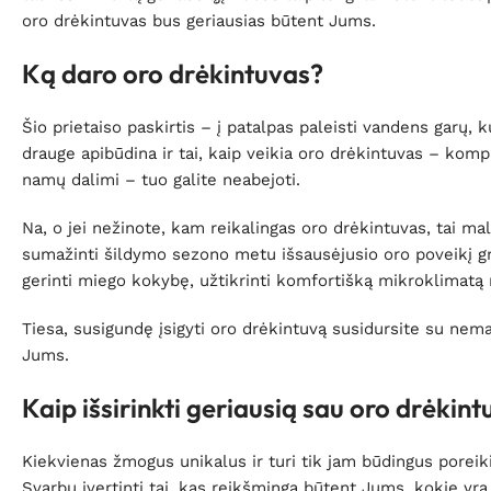
oro drėkintuvas bus geriausias būtent Jums.
Ką daro oro drėkintuvas?
Šio prietaiso paskirtis – į patalpas paleisti vandens garų,
drauge apibūdina ir tai, kaip veikia oro drėkintuvas – komp
namų dalimi – tuo galite neabejoti.
Na, o jei nežinote, kam reikalingas oro drėkintuvas, tai ma
sumažinti šildymo sezono metu išsausėjusio oro poveikį groži
gerinti miego kokybę, užtikrinti komfortišką mikroklimat
Tiesa, susigundę įsigyti oro drėkintuvą susidursite su nema
Jums.
Kaip išsirinkti geriausią sau oro drėkin
Kiekvienas žmogus unikalus ir turi tik jam būdingus poreikiu
Svarbu įvertinti tai, kas reikšminga būtent Jums, kokie yra 