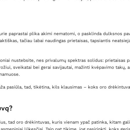
 kurie paprastai plika akimi nematomi, o pasklinda dulksnos pav
aktiškas, tačiau labai naudingas prietaisas, tapsiantis neatsie
loniai nustebsite, nes privalumų spektras solidus: prietaisas 
ui, sveikatai bei gerai savijautai, mažinti kvėpavimo takų, ale
ą namuose.
ža pasiūla, tad, tikėtina, kils klausimas – koks oro drėkintuva
tuvą?
s, tad oro drėkintuvas, kuris vienam ypač patinka, kitam gali i
asmeniniai lūkesčiai. Taip pat tikime, jog pasirinkti, koks geri