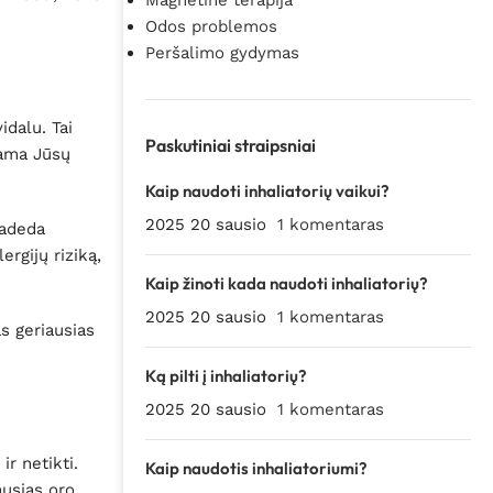
Magnetinė terapija
Odos problemos
Peršalimo gydymas
idalu. Tai
Paskutiniai straipsniai
jama Jūsų
Kaip naudoti inhaliatorių vaikui?
2025 20 sausio
1 komentaras
padeda
rgijų riziką,
Kaip žinoti kada naudoti inhaliatorių?
2025 20 sausio
1 komentaras
s geriausias
Ką pilti į inhaliatorių?
2025 20 sausio
1 komentaras
r netikti.
Kaip naudotis inhaliatoriumi?
ausias oro