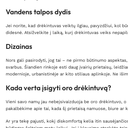
Vandens talpos dydis
Jei norite, kad drėkintuvas veiktų ilgiau, pavyzdžiui, kol b
didesnė. Atsižvelkite į laiką, kurį drėkintuvas veiks nepap
Dizainas
Nors gali pasirodyti, jog tai – ne pirmo būtinumo aspektas,
svarbus. Šiandien rinkoje esti daug įvairių prietaisų, leidžia
modernioje, urbanistinėje ar kito stiliaus aplinkoje. Ne išimt
Kada verta įsigyti oro drėkintuvą?
Vieni savo namų jau nebeįsivaizduoja be oro drėkintuvo, o 
pakalbėkime apie tai, kada šį prietaisą namuose, biure ar ki
Ar yra tekę pajusti, kokį diskomfortą kelia itin sausėjanč