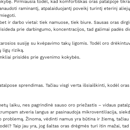
okybę. Pirmiausia todėl, kad komfortiškas oras patalpoje tikrai
naudoti raminantį, atpalaiduojantį poveikį turintį eterinį aliejų
miegoti.
t ir darbo vietai: tiek namuose, tiek biure. Sausas oras dirgi
risideda prie darbingumo, koncentracijos, tad galimai padės di
arosios susiję su kvėpavimo takų ligomis. Todėl oro drėkintuv
ligų riziką.
enkliai prisidės prie gyvenimo kokybės.
alpose sprendimas. Tačiau visgi verta išsiaiškinti, kodėl ora
etų laiku, nes pagrindinė sauso oro priežastis – vidaus patal
trumpam atveria langus ar pasinaudoja mikroventiliacija, sie
ro problemą. Žinoma, vėdinti namus yra būtina ir žiemą, tačiau
Kodėl? Taip jau yra, jog šaltas oras drėgmės turi itin mažai, tad