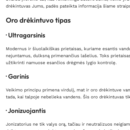
drėkintuvas Jums, padės pateikta informacija šiame straip
Oro drėkintuvo tipas
· Ultragarsinis
Modernus ir šiuolaikiškas prietaisas, kuriame esantis vand
nejuntamus, dulksną primenančius lašelius. Toks prietaisas
užtikrinti namuose esančios drėgmės lygio kontrolę.
· Garinis
Veikimo principu primena virdulį, mat ir oro drėkintuve van
tada, kai talpoje nebelieka vandens. Šis oro drėkintuvas t
· Jonizuojantis
Jonizatorius ne tik valys orą, tačiau ir neutralizuos neigiam