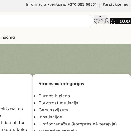
Informacija klientams: +370 683 68331
Parašykite mu
0,00
ių nuoma
Straipsnių kategorijos
Burnos higiena
Elektrostimuliacija
fektyviai su
Gera savijauta
r
Inhaliacijos
labai platus,
Limfodrenažas (kompresinė terapija)
ifikuoti, koks