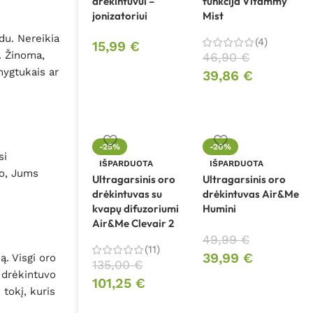
drėkintuvui –
funkcija Vitammy
jonizatoriui
Mist
du. Nereikia
(4)
15,99
€
. Žinoma,
46,90
€
mygtukais ar
39,86
€
-25%
-20%
si
IŠPARDUOTA
IŠPARDUOTA
ko, Jums
Ultragarsinis oro
Ultragarsinis oro
drėkintuvas su
drėkintuvas Air&Me
kvapų difuzoriumi
Humini
Air&Me Clevair 2
49,99
€
(11)
39,99
€
ą. Visgi oro
135,00
€
i drėkintuvo
101,25
€
 tokį, kuris