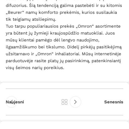
difuzorius. Šią tendenciją galima pastebėti ir su kitomis
„Beurer“ namų komforto prekėmis, kurios susilaukia
tik teigiamų atsiliepimų.
Tuo tarpu populiariausios prekės „Omron“ asortimente
yra būtent jų žymieji kraujospūdžio matuokliai. Juos
mūsų klientai pamėgo dėl lengvo naudojimo,
ilgaamžiškumo bei tikslumo. Didelį pirkėjų pasitikėjimą
užsitarnavo ir „Omron“ inhaliatoriai. Mūsų internetinėje
parduotuvėje rasite platų jų pasirinkimą, patenkinsiantį
visų šeimos narių poreikius.
Naujesni
Senesnis