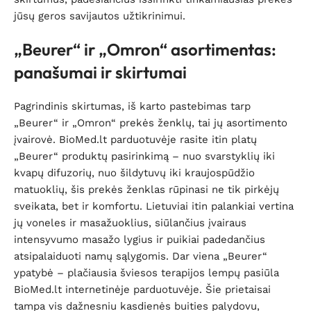
jūsų geros savijautos užtikrinimui.
„Beurer“ ir „Omron“ asortimentas:
panašumai ir skirtumai
Pagrindinis skirtumas, iš karto pastebimas tarp
„Beurer“ ir „Omron“ prekės ženklų, tai jų asortimento
įvairovė. BioMed.lt parduotuvėje rasite itin platų
„Beurer“ produktų pasirinkimą – nuo svarstyklių iki
kvapų difuzorių, nuo šildytuvų iki kraujospūdžio
matuoklių, šis prekės ženklas rūpinasi ne tik pirkėjų
sveikata, bet ir komfortu. Lietuviai itin palankiai vertina
jų voneles ir masažuoklius, siūlančius įvairaus
intensyvumo masažo lygius ir puikiai padedančius
atsipalaiduoti namų sąlygomis. Dar viena „Beurer“
ypatybė – plačiausia šviesos terapijos lempų pasiūla
BioMed.lt internetinėje parduotuvėje. Šie prietaisai
tampa vis dažnesniu kasdienės buities palydovu,