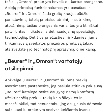
tačiau „Omron“ prekė yra beveik du kartus brangesnė.
Abiejų prietaisų funkcionalumas yra panašus: ir
„Beurer,“ ir „Omron“ žada greitą kraujospūdžio
pamatavimą, talpią prietaiso atmintį ir sutrikimų
atpažinimą, tačiau brangesnis variantas yra kliniškai
patvirtintas ir tikslesnis dėl naudojamų specialiųjų
technologijų. Dėl šios priežasties, rinkdamiesi jums
tinkamiausią sveikatos priežiūros prietaisą labiau
atsižvelkite į jo technologinį aprašymą, o ne kainą.
„Beurer“ ir „Omron“: vartotojų
atsiliepimai
Apžvelgę „Beurer“ ir „Omron“ siūlomą prekių
asortimentą pastebėsite, jog pasiūla atitinka paklausą.
„Beurer“ kataloge rasite daugybę namų komfortą
užtikrinančių prekių, tokių kaip šildyklės ir
masažuokliai, tad nenuostabu, jog daugiausia dėmesio
sulaukusi jų prekė yra spalvas keičiantis kvapų