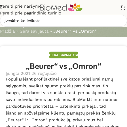
Pereiti prie naršymo
Pereiti prie pagrindinio turinio
Straipsniai
Pradžia
»
Gera savijauta
»
„Beurer“ vs „Omron“
GERA SAVIJAUTA
„Beurer“ vs „Omron“
Įjungta 2021 26 rugpjūčio
Populiarėjant profilaktinei sveikatos priežiūrai namų
sąlygomis, sveikatingumo prekių pasirinkimas itin
išaugo, tad darosi vis sunkiau rasti geriausią produktą
savo individualiems poreikiams. BioMed.lt internetinės
parduotuvės prioritetas – patenkinti pirkėjai, tad
šiandien apžvelgsime klientų pamėgtų prekės ženklų
„Beurer“ ir „Omron“ produkciją, privalumus bei
skirtumus, padėsiančius išsirinkti tinkamiausias prekes