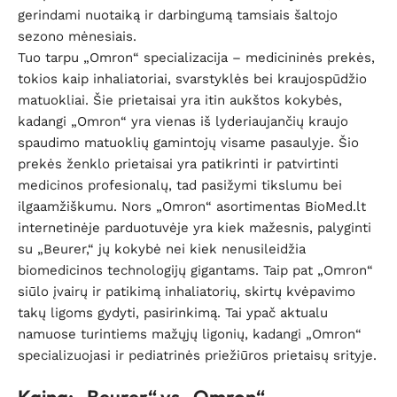
gerindami nuotaiką ir darbingumą tamsiais šaltojo
sezono mėnesiais.
Tuo tarpu „Omron“ specializacija – medicininės prekės,
tokios kaip inhaliatoriai, svarstyklės bei kraujospūdžio
matuokliai. Šie prietaisai yra itin aukštos kokybės,
kadangi „Omron“ yra vienas iš lyderiaujančių kraujo
spaudimo matuoklių gamintojų visame pasaulyje. Šio
prekės ženklo prietaisai yra patikrinti ir patvirtinti
medicinos profesionalų, tad pasižymi tikslumu bei
ilgaamžiškumu. Nors „Omron“ asortimentas BioMed.lt
internetinėje parduotuvėje yra kiek mažesnis, palyginti
su „Beurer,“ jų kokybė nei kiek nenusileidžia
biomedicinos technologijų gigantams. Taip pat „Omron“
siūlo įvairų ir patikimą inhaliatorių, skirtų kvėpavimo
takų ligoms gydyti, pasirinkimą. Tai ypač aktualu
namuose turintiems mažųjų ligonių, kadangi „Omron“
specializuojasi ir pediatrinės priežiūros prietaisų srityje.