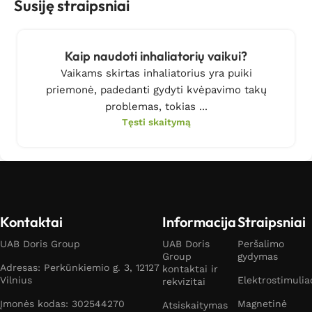
Susiję straipsniai
Kaip naudoti inhaliatorių vaikui?
Vaikams skirtas inhaliatorius yra puiki
priemonė, padedanti gydyti kvėpavimo takų
problemas, tokias ...
Tęsti skaitymą
Kontaktai
Informacija
Straipsniai
UAB Doris Group
UAB Doris
Peršalimo
Group
gydymas
Adresas: Perkūnkiemio g. 3, 12127
kontaktai ir
Vilnius
Elektrostimulia
rekvizitai
Įmonės kodas: 302544270
Magnetinė
Atsiskaitymas