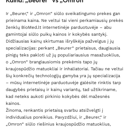
Kaina: „Beurer“ vs „Omron“
Ir „Beurer,“ ir „Omron“ siūlo sveikatingumo prekes gan
prieinama kaina. Ne veltui tai vieni perkamiausių prekės
ženklų BioMed.lt internetinėje parduotuvėje – abu
gamintojai siūlo puikų kainos ir kokybės santykį.
Didžiausias kainų skirtumas išryškėja pažvelgus į jų
specializacijas: perkant „Beurer“ prietaisus, daugiausia
pinigų teks pakloti už jų populiariausius masažuoklius,
o „Omron“ brangiausiomis prekėmis tapo jų
kraujospūdžio matuokliai ir inhaliatoriai. Tačiau ne veltui
šių konkrečių technologijų gamyba yra jų specializacija
– mūsų internetinėje parduotuvėje galėsite rinktis tarp
daugybės prietaisų ir kainų variantų, tad užtikriname,
kad neteks aukoti pirkinio kokybės dėl mažesnės
kainos.
Žinoma, renkantis prietaisą svarbu atsižvelgti į
individualius poreikius. Pavyzdžiui, ir „Beurer,“ ir
„Omron“ siūlo riešinius kraujospūdžio matuoklius,