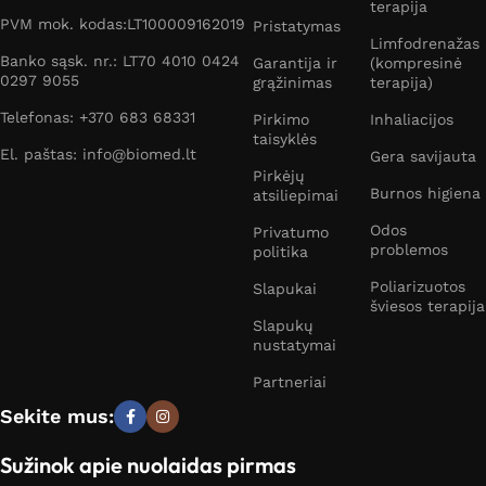
terapija
PVM mok. kodas:LT100009162019
Pristatymas
Limfodrenažas
Banko sąsk. nr.: LT70 4010 0424
Garantija ir
(kompresinė
0297 9055
grąžinimas
terapija)
Telefonas: +370 683 68331
Pirkimo
Inhaliacijos
taisyklės
El. paštas: info@biomed.lt
Gera savijauta
Pirkėjų
Burnos higiena
atsiliepimai
Odos
Privatumo
problemos
politika
Poliarizuotos
Slapukai
šviesos terapija
Slapukų
nustatymai
Partneriai
Sekite mus:
Sužinok apie nuolaidas pirmas