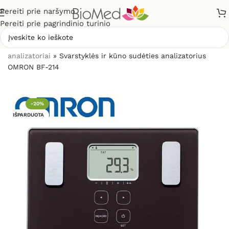
Pereiti prie naršymo
Pereiti prie pagrindinio turinio
Pradžia
»
Sveikatos priežiūrai
»
Svarstyklės, kūno masės
analizatoriai
»
Svarstyklės ir kūno sudėties analizatorius
OMRON BF-214
-20%
IŠPARDUOTA