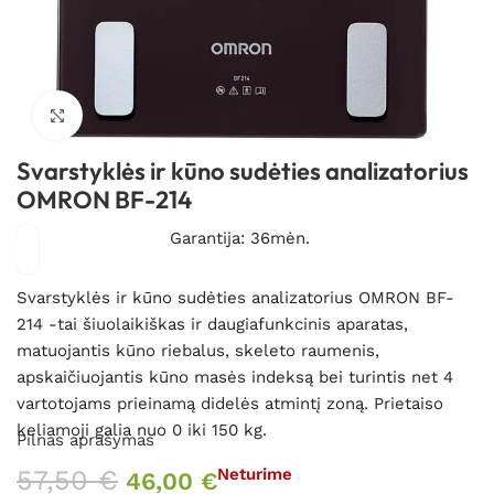
Spustelėkite, kad padidintumėte
Svarstyklės ir kūno sudėties analizatorius
OMRON BF-214
Garantija: 36mėn.
Svarstyklės ir kūno sudėties analizatorius OMRON BF-
214 -tai šiuolaikiškas ir daugiafunkcinis aparatas,
matuojantis kūno riebalus, skeleto raumenis,
apskaičiuojantis kūno masės indeksą bei turintis net 4
vartotojams prieinamą didelės atmintį zoną. Prietaiso
keliamoji galia nuo 0 iki 150 kg.
Pilnas aprašymas
57,50
€
Neturime
46,00
€