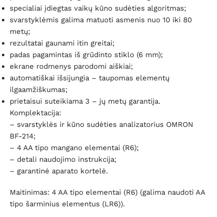
specialiai įdiegtas vaikų kūno sudėties algoritmas;
svarstyklėmis galima matuoti asmenis nuo 10 iki 80
metų;
rezultatai gaunami itin greitai;
padas pagamintas iš grūdinto stiklo (6 mm);
ekrane rodmenys parodomi aiškiai;
automatiškai išsijungia – taupomas elementų
ilgaamžiškumas;
prietaisui suteikiama 3 – jų metų garantija.
Komplektacija:
– svarstyklės ir kūno sudėties analizatorius OMRON
BF-214;
– 4 AA tipo mangano elementai (R6);
– detali naudojimo instrukcija;
– garantinė aparato kortelė.
Maitinimas: 4 AA tipo elementai (R6) (galima naudoti AA
tipo šarminius elementus (LR6)).