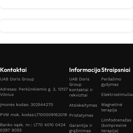
Kontaktai
Informacija
Straipsniai
UAB Doris Group
UAB Doris
Peršalimo
Group
gydymas
Adresas: Perkūnkiemio g. 3, 12127
kontaktai ir
Vilnius
Elektrostimulia
rekvizitai
Įmonės kodas: 302544270
Magnetinė
Atsiskaitymas
terapija
PVM mok. kodas:LT100009162019
Pristatymas
Limfodrenažas
Banko sąsk. nr.: LT70 4010 0424
Garantija ir
(kompresinė
0297 9055
grąžinimas
terapija)