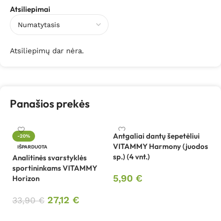
Atsiliepimai
Atsiliepimų dar nėra.
Panašios prekės
Antgaliai dantų šepetėliui
An
-20%
VITAMMY Harmony (juodos
V
IŠPARDUOTA
sp.) (4 vnt.)
(r
Analitinės svarstyklės
sportininkams VITAMMY
5,90
€
5
Horizon
Į krepšelį
27,12
€
33,90
€
Daugiau