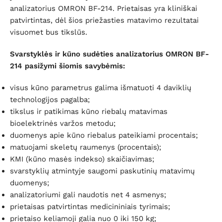
analizatorius OMRON BF-214. Prietaisas yra kliniškai
patvirtintas, dėl šios priežasties matavimo rezultatai
visuomet bus tikslūs.
Svarstyklės ir kūno sudėties analizatorius OMRON BF-
214 pasižymi šiomis savybėmis:
visus kūno parametrus galima išmatuoti 4 daviklių
technologijos pagalba;
tikslus ir patikimas kūno riebalų matavimas
bioelektrinės varžos metodu;
duomenys apie kūno riebalus pateikiami procentais;
matuojami skeletų raumenys (procentais);
KMI (kūno masės indekso) skaičiavimas;
svarstyklių atmintyje saugomi paskutinių matavimų
duomenys;
analizatoriumi gali naudotis net 4 asmenys;
prietaisas patvirtintas medicininiais tyrimais;
prietaiso keliamoji galia nuo 0 iki 150 kg;