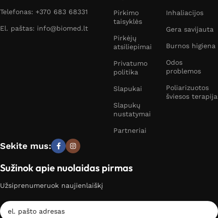
Telefonas: +370 683 68331
Pirkimo
Inhaliacijos
taisyklės
El. paštas: info@biomed.lt
Gera savijauta
Pirkėjų
Burnos higiena
atsiliepimai
Odos
Privatumo
problemos
politika
Poliarizuotos
Slapukai
šviesos terapija
Slapukų
nustatymai
Partneriai
Sekite mus:
Sužinok apie nuolaidas pirmas
Užsiprenumeruok naujienlaiškį