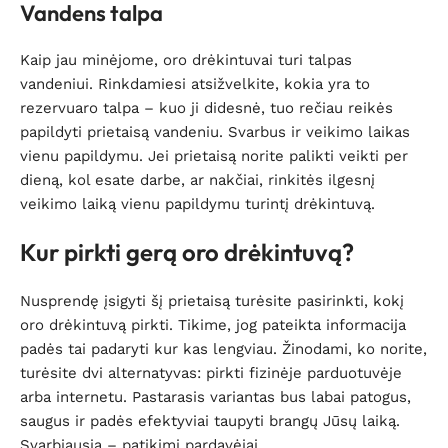
Vandens talpa
Kaip jau minėjome, oro drėkintuvai turi talpas
vandeniui. Rinkdamiesi atsižvelkite, kokia yra to
rezervuaro talpa – kuo ji didesnė, tuo rečiau reikės
papildyti prietaisą vandeniu. Svarbus ir veikimo laikas
vienu papildymu. Jei prietaisą norite palikti veikti per
dieną, kol esate darbe, ar nakčiai, rinkitės ilgesnį
veikimo laiką vienu papildymu turintį drėkintuvą.
Kur pirkti gerą oro drėkintuvą?
Nusprendę įsigyti šį prietaisą turėsite pasirinkti, kokį
oro drėkintuvą pirkti. Tikime, jog pateikta informacija
padės tai padaryti kur kas lengviau. Žinodami, ko norite,
turėsite dvi alternatyvas: pirkti fizinėje parduotuvėje
arba internetu. Pastarasis variantas bus labai patogus,
saugus ir padės efektyviai taupyti brangų Jūsų laiką.
Svarbiausia – patikimi pardavėjai.