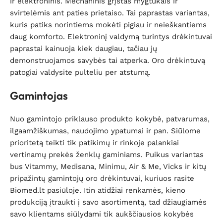
ir elektroninis. Mechaninis grįstas mygtukais ir
svirtelėmis ant paties prietaiso. Tai paprastas variantas,
kuris patiks norintiems mokėti pigiau ir neieškantiems
daug komforto. Elektroninį valdymą turintys drėkintuvai
paprastai kainuoja kiek daugiau, tačiau jų
demonstruojamos savybės tai atperka. Oro drėkintuvą
patogiai valdysite pulteliu per atstumą.
Gamintojas
Nuo gamintojo priklauso produkto kokybė, patvarumas,
ilgaamžiškumas, naudojimo ypatumai ir pan. Siūlome
prioritetą teikti tik patikimų ir rinkoje palankiai
vertinamų prekės ženklų gaminiams. Puikus variantas
bus Vitammy, Medisana, Minimu, Air & Me, Vicks ir kitų
pripažintų gamintojų oro drėkintuvai, kuriuos rasite
Biomed.lt pasiūloje. Itin atidžiai renkamės, kieno
produkciją įtraukti į savo asortimentą, tad džiaugiamės
savo klientams siūlydami tik aukščiausios kokybės