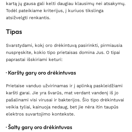
kartą jų gausa gali kelti daugiau klausimų nei atsakymų.
Todėl pateikiame kriterijus, į kuriuos tikslinga
atsižvelgti renkantis.
Tipas
Svarstydami, kokį oro drėkintuvą pasirinkti, pirmiausia
nuspręskite, kokio tipo prietaisas domina Jus. O tipai
paprastai išskiriami keturi:
· Karštų garų oro drėkintuvas
Prietaise vanduo užvirinamas ir į aplinką paskleidžiami
karšti garai. Jie yra švarūs, mat verdant vandenį iš jo
pašalinami visi virusai ir bakterijos. Šio tipo drėkintuvai
veikia tyliai, kainuoja nedaug, bet jie nėra itin taupūs
elektros suvartojimo kontekste.
· Šaltų garų oro drėkintuvas