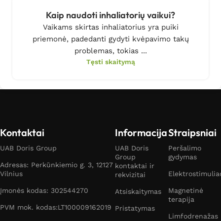
Kaip naudoti inhaliatorių vaikui?
Vaikams skirtas inhaliatorius yra puiki
priemonė, padedanti gydyti kvėpavimo takų
problemas, tokias ...
Tęsti skaitymą
Kontaktai
Informacija
Straipsniai
UAB Doris Group
UAB Doris
Peršalimo
Group
gydymas
Adresas: Perkūnkiemio g. 3, 12127
kontaktai ir
Vilnius
Elektrostimulia
rekvizitai
Įmonės kodas: 302544270
Magnetinė
Atsiskaitymas
terapija
PVM mok. kodas:LT100009162019
Pristatymas
Limfodrenažas