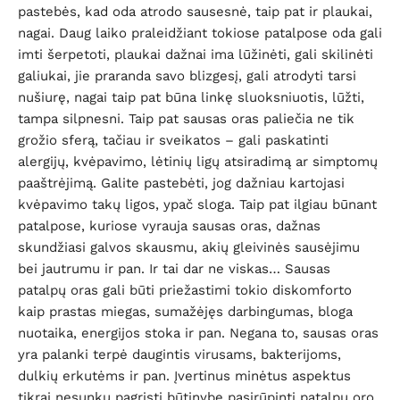
pastebės, kad oda atrodo sausesnė, taip pat ir plaukai,
nagai. Daug laiko praleidžiant tokiose patalpose oda gali
imti šerpetoti, plaukai dažnai ima lūžinėti, gali skilinėti
galiukai, jie praranda savo blizgesį, gali atrodyti tarsi
nušiurę, nagai taip pat būna linkę sluoksniuotis, lūžti,
tampa silpnesni. Taip pat sausas oras paliečia ne tik
grožio sferą, tačiau ir sveikatos – gali paskatinti
alergijų, kvėpavimo, lėtinių ligų atsiradimą ar simptomų
paaštrėjimą. Galite pastebėti, jog dažniau kartojasi
kvėpavimo takų ligos, ypač sloga. Taip pat ilgiau būnant
patalpose, kuriose vyrauja sausas oras, dažnas
skundžiasi galvos skausmu, akių gleivinės sausėjimu
bei jautrumu ir pan. Ir tai dar ne viskas… Sausas
patalpų oras gali būti priežastimi tokio diskomforto
kaip prastas miegas, sumažėjęs darbingumas, bloga
nuotaika, energijos stoka ir pan. Negana to, sausas oras
yra palanki terpė daugintis virusams, bakterijoms,
dulkių erkutėms ir pan. Įvertinus minėtus aspektus
tikrai nesunku pagrįsti būtinybę pasirūpinti patalpų oro