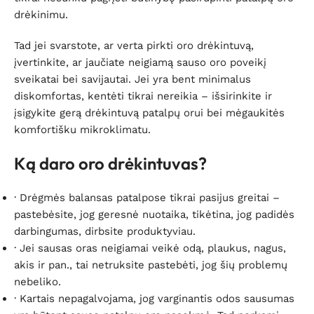
drėkinimu.
Tad jei svarstote, ar verta pirkti oro drėkintuvą,
įvertinkite, ar jaučiate neigiamą sauso oro poveikį
sveikatai bei savijautai. Jei yra bent minimalus
diskomfortas, kentėti tikrai nereikia – išsirinkite ir
įsigykite gerą drėkintuvą patalpų orui bei mėgaukitės
komfortišku mikroklimatu.
Ką daro oro drėkintuvas?
· Drėgmės balansas patalpose tikrai pasijus greitai –
pastebėsite, jog geresnė nuotaika, tikėtina, jog padidės
darbingumas, dirbsite produktyviau.
· Jei sausas oras neigiamai veikė odą, plaukus, nagus,
akis ir pan., tai netruksite pastebėti, jog šių problemų
nebeliko.
· Kartais nepagalvojama, jog varginantis odos sausumas