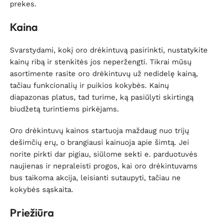
prekes.
Kaina
Svarstydami, kokį oro drėkintuvą pasirinkti, nustatykite
kainų ribą ir stenkitės jos neperžengti. Tikrai mūsų
asortimente rasite oro drėkintuvų už nedidelę kainą,
tačiau funkcionalių ir puikios kokybės. Kainų
diapazonas platus, tad turime, ką pasiūlyti skirtingą
biudžetą turintiems pirkėjams.
Oro drėkintuvų kainos startuoja maždaug nuo trijų
dešimčių erų, o brangiausi kainuoja apie šimtą. Jei
norite pirkti dar pigiau, siūlome sekti e. parduotuvės
naujienas ir nepraleisti progos, kai oro drėkintuvams
bus taikoma akcija, leisianti sutaupyti, tačiau ne
kokybės sąskaita.
Priežiūra