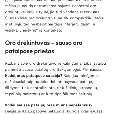
tačiau jo naudą netrunkama pajusti. Paprastai oro
drėkintuvai veikia tyliai, jie turi vandens rezervuarą.
Šiuolaikiniai oro drėkintuvai ne tik kompaktiški, tačiau
ir stilingi, tad neabejotinai taps interjero dalimi ir
visiškai „neiškris“ iš konteksto.
Oro drėkintuvas – sauso oro
patalpose priešas
Kalbant apie oro drėkintuvo reikalingumą, labai svarbu
paminėti sauso patalpų oro įtaką žmogui. Pirmiausia,
kodėl oras patalpose sausėja?
Kaip jau minėjome,
dažniausiai taip nutinka dėl intensyvaus patalpų
šildymo: tiek centralizuoto, tiek židinių, krosnelių,
tepalinių radiatorių ar kito tipo šilumos šaltinių.
Kodėl sausas patalpų oras mums nepalankus?
Daugelis ilgiau pabuvę patalpoje, kurioje oras sausas,