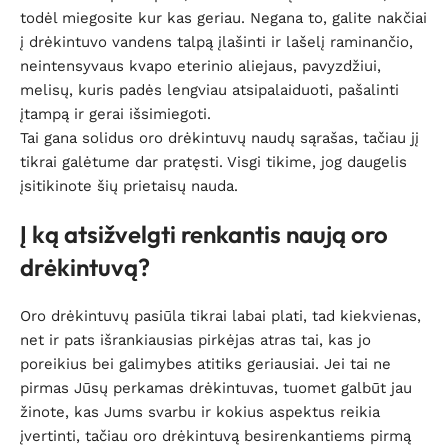
todėl miegosite kur kas geriau. Negana to, galite nakčiai
į drėkintuvo vandens talpą įlašinti ir lašelį raminančio,
neintensyvaus kvapo eterinio aliejaus, pavyzdžiui,
melisų, kuris padės lengviau atsipalaiduoti, pašalinti
įtampą ir gerai išsimiegoti.
Tai gana solidus oro drėkintuvų naudų sąrašas, tačiau jį
tikrai galėtume dar pratęsti. Visgi tikime, jog daugelis
įsitikinote šių prietaisų nauda.
Į ką atsižvelgti renkantis naują oro
drėkintuvą?
Oro drėkintuvų pasiūla tikrai labai plati, tad kiekvienas,
net ir pats išrankiausias pirkėjas atras tai, kas jo
poreikius bei galimybes atitiks geriausiai. Jei tai ne
pirmas Jūsų perkamas drėkintuvas, tuomet galbūt jau
žinote, kas Jums svarbu ir kokius aspektus reikia
įvertinti, tačiau oro drėkintuvą besirenkantiems pirmą