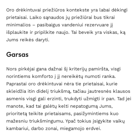
Oro drėkintuvai priežiūros kontekste yra labai dėkingi
prietaisai. Laiko sąnaudos jų priežiūrai bus tikrai
minimalios – pasibaigus vandeniui rezervuare jį
išplaukite ir pripilkite naujo. Tai beveik yra viskas, ką
Jums reikės daryti.
Garsas
Nors pirkėjai gana dažnai šį kriterijų pamiršta, visgi
norintiems komforto į jį nereikėtų numoti ranka.
Paprastai oro drėkintuvai nėra tie prietaisai, kurie
skleidžia itin didelį triukšmą, tačiau jautresnės klausos
asmenis visgi gali erzinti, trukdyti užmigti ir pan. Tad jei
manote, kad tai galėtų kelti nepatogumą Jums,
prioritetą teikite prietaisams, pasižymintiems kuo
mažesniu triukšmingumu. Ypač tokius įsigykite vaikų
kambariui, darbo zonai, miegamojo erdvei.