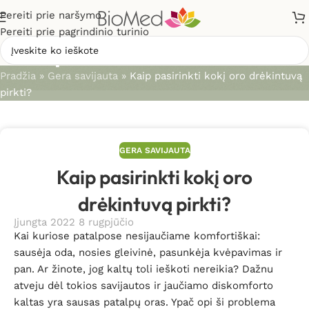
Pereiti prie naršymo
Pereiti prie pagrindinio turinio
Straipsniai
Pradžia
»
Gera savijauta
»
Kaip pasirinkti kokį oro drėkintuvą
pirkti?
GERA SAVIJAUTA
Kaip pasirinkti kokį oro
drėkintuvą pirkti?
Įjungta 2022 8 rugpjūčio
Kai kuriose patalpose nesijaučiame komfortiškai:
sausėja oda, nosies gleivinė, pasunkėja kvėpavimas ir
pan. Ar žinote, jog kaltų toli ieškoti nereikia? Dažnu
atveju dėl tokios savijautos ir jaučiamo diskomforto
kaltas yra sausas patalpų oras. Ypač opi ši problema