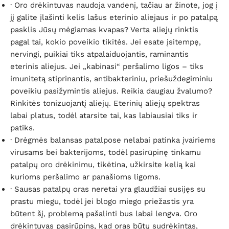
· Oro drėkintuvas naudoja vandenį, tačiau ar žinote, jog į
jį galite įlašinti kelis lašus eterinio aliejaus ir po patalpą
pasklis Jūsų mėgiamas kvapas? Verta aliejų rinktis
pagal tai, kokio poveikio tikitės. Jei esate įsitempę,
nervingi, puikiai tiks atpalaiduojantis, raminantis
eterinis aliejus. Jei „kabinasi“ peršalimo ligos – tiks
imunitetą stiprinantis, antibakteriniu, priešuždegiminiu
poveikiu pasižymintis aliejus. Reikia daugiau žvalumo?
Rinkitės tonizuojantį aliejų. Eterinių aliejų spektras
labai platus, todėl atarsite tai, kas labiausiai tiks ir
patiks.
· Drėgmės balansas patalpose nelabai patinka įvairiems
virusams bei bakterijoms, todėl pasirūpinę tinkamu
patalpų oro drėkinimu, tikėtina, užkirsite kelią kai
kurioms peršalimo ar panašioms ligoms.
· Sausas patalpų oras neretai yra glaudžiai susijęs su
prastu miegu, todėl jei blogo miego priežastis yra
būtent šį, problemą pašalinti bus labai lengva. Oro
drėkintuvas pasirūpins, kad oras būtų sudrėkintas,