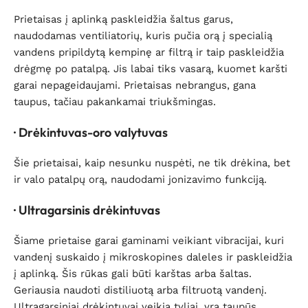
Prietaisas į aplinką paskleidžia šaltus garus,
naudodamas ventiliatorių, kuris pučia orą į specialią
vandens pripildytą kempinę ar filtrą ir taip paskleidžia
drėgmę po patalpą. Jis labai tiks vasarą, kuomet karšti
garai nepageidaujami. Prietaisas nebrangus, gana
taupus, tačiau pakankamai triukšmingas.
· Drėkintuvas-oro valytuvas
Šie prietaisai, kaip nesunku nuspėti, ne tik drėkina, bet
ir valo patalpų orą, naudodami jonizavimo funkciją.
· Ultragarsinis drėkintuvas
Šiame prietaise garai gaminami veikiant vibracijai, kuri
vandenį suskaido į mikroskopines daleles ir paskleidžia
į aplinką. Šis rūkas gali būti karštas arba šaltas.
Geriausia naudoti distiliuotą arba filtruotą vandenį.
Ultragarsiniai drėkintuvai veikia tyliai, yra taupūs,