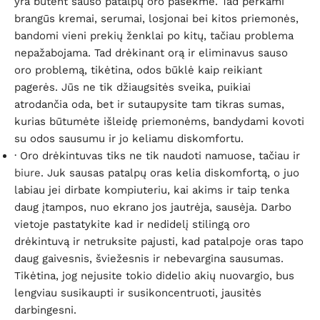
yra būtent sauso patalpų oro pasekmė. Tad perkami
brangūs kremai, serumai, losjonai bei kitos priemonės,
bandomi vieni prekių ženklai po kitų, tačiau problema
nepažabojama. Tad drėkinant orą ir eliminavus sauso
oro problemą, tikėtina, odos būklė kaip reikiant
pagerės. Jūs ne tik džiaugsitės sveika, puikiai
atrodančia oda, bet ir sutaupysite tam tikras sumas,
kurias būtumėte išleidę priemonėms, bandydami kovoti
su odos sausumu ir jo keliamu diskomfortu.
· Oro drėkintuvas tiks ne tik naudoti namuose, tačiau ir
biure
. Juk sausas patalpų oras kelia diskomfortą, o juo
labiau jei dirbate kompiuteriu, kai akims ir taip tenka
daug įtampos, nuo ekrano jos jautrėja, sausėja. Darbo
vietoje pastatykite kad ir nedidelį stilingą oro
drėkintuvą ir netruksite pajusti, kad patalpoje oras tapo
daug gaivesnis, šviežesnis ir nebevargina sausumas.
Tikėtina, jog nejusite tokio didelio akių nuovargio, bus
lengviau susikaupti ir susikoncentruoti, jausitės
darbingesni.