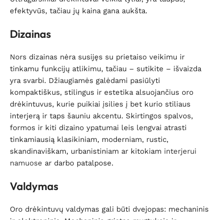
efektyvūs, tačiau jų kaina gana aukšta.
Dizainas
Nors dizainas nėra susijęs su prietaiso veikimu ir
tinkamu funkcijų atlikimu, tačiau – sutikite – išvaizda
yra svarbi. Džiaugiamės galėdami pasiūlyti
kompaktiškus, stilingus ir estetika alsuojančius oro
drėkintuvus, kurie puikiai įsilies į bet kurio stiliaus
interjerą ir taps šauniu akcentu. Skirtingos spalvos,
formos ir kiti dizaino ypatumai leis lengvai atrasti
tinkamiausią klasikiniam, moderniam, rustic,
skandinaviškam, urbanistiniam ar kitokiam
interjerui
namuose
ar darbo patalpose.
Valdymas
Oro drėkintuvų valdymas gali būti dvejopas: mechaninis