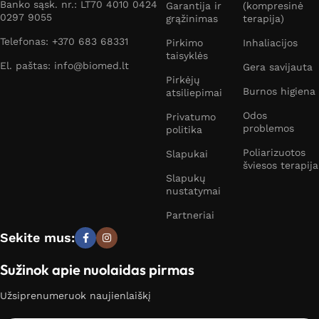
Banko sąsk. nr.: LT70 4010 0424
Garantija ir
(kompresinė
0297 9055
grąžinimas
terapija)
Telefonas: +370 683 68331
Pirkimo
Inhaliacijos
taisyklės
El. paštas: info@biomed.lt
Gera savijauta
Pirkėjų
Burnos higiena
atsiliepimai
Odos
Privatumo
problemos
politika
Poliarizuotos
Slapukai
šviesos terapija
Slapukų
nustatymai
Partneriai
Sekite mus:
Sužinok apie nuolaidas pirmas
Užsiprenumeruok naujienlaiškį