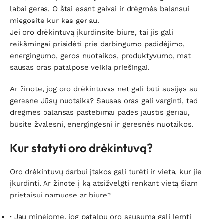
labai geras. O štai esant gaivai ir drėgmės balansui
miegosite kur kas geriau.
Jei oro drėkintuvą įkurdinsite biure, tai jis gali
reikšmingai prisidėti prie darbingumo padidėjimo,
energingumo, geros nuotaikos, produktyvumo, mat
sausas oras patalpose veikia priešingai.
Ar žinote, jog oro drėkintuvas net gali būti susijęs su
geresne Jūsų nuotaika? Sausas oras gali varginti, tad
drėgmės balansas pastebimai padės jaustis geriau,
būsite žvalesni, energingesni ir geresnės nuotaikos.
Kur statyti oro drėkintuvą?
Oro drėkintuvų darbui įtakos gali turėti ir vieta, kur jie
įkurdinti. Ar žinote į ką atsižvelgti renkant vietą šiam
prietaisui namuose ar biure?
·
Jau minėjome, jog patalpų oro sausumą gali lemti