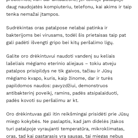
daug naudojatės kompiuteriu, telefonu, kai akims ir taip
tenka nemažai įtampos.
Sudrėkintas oras patalpose nelabai patinka ir
bakterijoms bei virusams, todėl šis prietaisas taip pat
gali padėti išvengti gripo bei kitų peršalimo ligų.
Galite oro drėkintuvui naudoti vandenį su keliais
lašeliais mėgiamo eterinio aliejaus – tokiu atveju
patalpos prisipildys ne tik gaivos, tačiau ir Jūsų
mėgiamo kvapo, kuris, kaip žinome, dar ir turės
papildomos naudos: pavyzdžiui, demonstruos
antibakterinį poveikį, ramins, padės atsipalaiduoti,
padės kovoti su peršalimu ar kt.
Oro drėkintuvas gali itin reikšmingai prisidėti prie Jūsų
miego kokybės. Ne paslaptis, kad jam didelės įtakos
turi patalpoje vyraujanti temperatūra, mikroklimatas,
oras, tad kai pastarasis yra sausas, tai miegas nebus