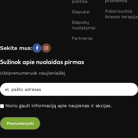
problemos
politika
Poliarizuotos
Slapukai
šviesos terapija
Slapukų
nustatymai
Partneriai
Sekite mus:
Sužinok apie nuolaidas pirmas
Užsiprenumeruok naujienlaiškį
Noriu gauti informaciją apie naujienas ir akcijas.