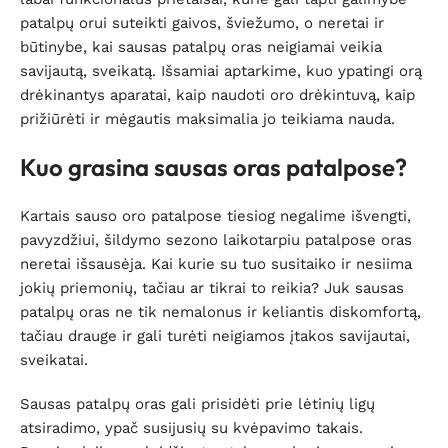
patalpų orui suteikti gaivos, šviežumo, o neretai ir
būtinybe, kai sausas patalpų oras neigiamai veikia
savijautą, sveikatą. Išsamiai aptarkime, kuo ypatingi orą
drėkinantys aparatai, kaip naudoti oro drėkintuvą, kaip
prižiūrėti ir mėgautis maksimalia jo teikiama nauda.
Kuo grasina sausas oras patalpose?
Kartais sauso oro patalpose tiesiog negalime išvengti,
pavyzdžiui, šildymo sezono laikotarpiu patalpose oras
neretai išsausėja. Kai kurie su tuo susitaiko ir nesiima
jokių priemonių, tačiau ar tikrai to reikia? Juk sausas
patalpų oras ne tik nemalonus ir keliantis diskomfortą,
tačiau drauge ir gali turėti neigiamos įtakos savijautai,
sveikatai.
Sausas patalpų oras gali prisidėti prie lėtinių ligų
atsiradimo, ypač susijusių su kvėpavimo takais.