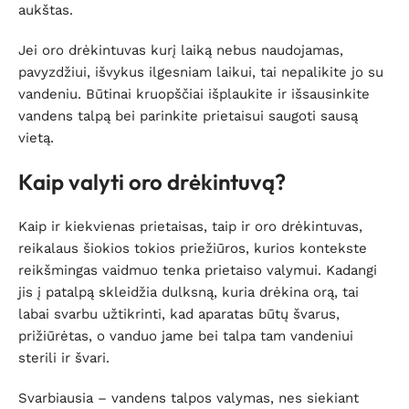
aukštas.
Jei oro drėkintuvas kurį laiką nebus naudojamas,
pavyzdžiui, išvykus ilgesniam laikui, tai nepalikite jo su
vandeniu. Būtinai kruopščiai išplaukite ir išsausinkite
vandens talpą bei parinkite prietaisui saugoti sausą
vietą.
Kaip valyti oro drėkintuvą?
Kaip ir kiekvienas prietaisas, taip ir oro drėkintuvas,
reikalaus šiokios tokios priežiūros, kurios kontekste
reikšmingas vaidmuo tenka prietaiso valymui. Kadangi
jis į patalpą skleidžia dulksną, kuria drėkina orą, tai
labai svarbu užtikrinti, kad aparatas būtų švarus,
prižiūrėtas, o vanduo jame bei talpa tam vandeniui
sterili ir švari.
Svarbiausia – vandens talpos valymas, nes siekiant