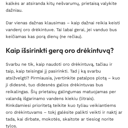
kalkės ar atsiranda kitų nešvarumų, prietaisą valykite
dažniau.
Dar vienas dažnas klausimas – kaip dažnai reikia keisti
vandenį oro drėkintuve. Tai labai gerai, jei vanduo bus
keičiamas kas porą dienų (ne rečiau).
Kaip išsirinkti gerą oro drėkintuvą?
Svarbu ne tik, kaip naudoti oro drėkintuvą, tačiau ir
taip, kaip teisingai jį pasirinkti. Tad į ką svarbu
atsižvelgti? Pirmiausia, įvertinkite patalpos plotą – kuo
ji didesnė, tuo didesnės galios drėkintuvas bus
reikalingas. Šių prietaisų galingumas matuojamas per
valandą išgarinamo vandens kiekiu (litrais).
Rinkdamiesi prioritetą teikite kuo tyliau veikiantiems
oro drėkintuvams – tokį galėsite palikti veikti ir naktį ar
tada, kai dirbate, mokotės, skaitote ar tiesiog norite
tylos.