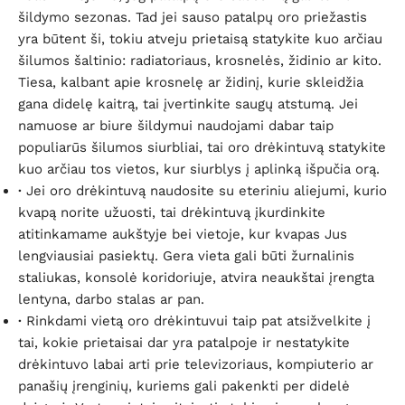
šildymo sezonas. Tad jei sauso patalpų oro priežastis
yra būtent ši, tokiu atveju prietaisą statykite kuo arčiau
šilumos šaltinio: radiatoriaus, krosnelės, židinio ar kito.
Tiesa, kalbant apie krosnelę ar židinį, kurie skleidžia
gana didelę kaitrą, tai įvertinkite saugų atstumą. Jei
namuose ar biure šildymui naudojami dabar taip
populiarūs šilumos siurbliai, tai oro drėkintuvą statykite
kuo arčiau tos vietos, kur siurblys į aplinką išpučia orą.
·
Jei oro drėkintuvą naudosite su eteriniu aliejumi, kurio
kvapą norite užuosti, tai drėkintuvą įkurdinkite
atitinkamame aukštyje bei vietoje, kur kvapas Jus
lengviausiai pasiektų. Gera vieta gali būti žurnalinis
staliukas, konsolė koridoriuje, atvira neaukštai įrengta
lentyna, darbo stalas ar pan.
·
Rinkdami vietą oro drėkintuvui taip pat atsižvelkite į
tai, kokie prietaisai dar yra patalpoje ir nestatykite
drėkintuvo labai arti prie televizoriaus, kompiuterio ar
panašių įrenginių, kuriems gali pakenkti per didelė