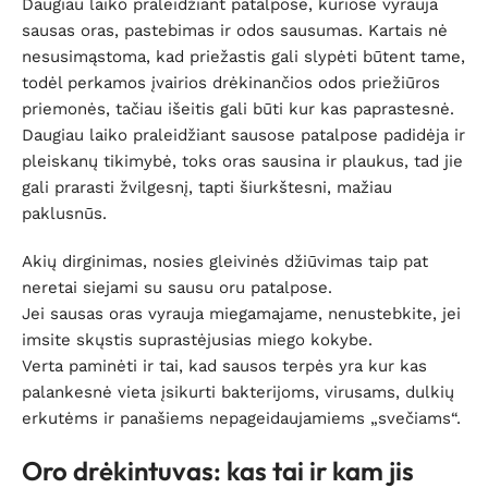
Daugiau laiko praleidžiant patalpose, kuriose vyrauja
sausas oras, pastebimas ir odos sausumas. Kartais nė
nesusimąstoma, kad priežastis gali slypėti būtent tame,
todėl perkamos įvairios drėkinančios odos priežiūros
priemonės, tačiau išeitis gali būti kur kas paprastesnė.
Daugiau laiko praleidžiant sausose patalpose padidėja ir
pleiskanų tikimybė, toks oras sausina ir plaukus, tad jie
gali prarasti žvilgesnį, tapti šiurkštesni, mažiau
paklusnūs.
Akių dirginimas, nosies gleivinės džiūvimas taip pat
neretai siejami su sausu oru patalpose.
Jei sausas oras vyrauja miegamajame, nenustebkite, jei
imsite skųstis suprastėjusias miego kokybe.
Verta paminėti ir tai, kad sausos terpės yra kur kas
palankesnė vieta įsikurti bakterijoms, virusams, dulkių
erkutėms ir panašiems nepageidaujamiems „svečiams“.
Oro drėkintuvas: kas tai ir kam jis