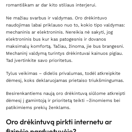
romantiškam ar dar kito stiliaus interjerui.
Ne mažiau svarbus ir valdymas. Oro drėkintuvo
naudojimas labai priklauso nuo to, kokio tipo valdymas:
mechaninis ar elektroninis. Nereikia nė sakyti, jog
elektroninis bus kur kas patogesnis ir dovanos
maksimalų komfortą. Tačiau, žinoma, jie bus brangesni.
Mechaninį valdymą turintys drėkintuvai kainuos pigiau.
Tad įvertinkite savo prioritetus.
Tylus veikimas – didelis privalumas, todėl atkreipkite
dėmesį, koks deklaruojamas prietaiso triukšmingumas.
Besirenkantiems naują oro drėkintuvą siūlome atkreipti
dėmesį į gamintoją ir prioritetą teikti –žinomiems bei
patikimiems prekių ženklams.
Oro drėkintuvą pirkti internetu ar
fizinėje parduotuvėje?