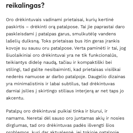
reikalingas?
Oro drėkintuvais vadinami prietaisai, kurių kertinė
paskirtis – drėkinti orą patalpose. Tai jie paprastai daro
paskleisdami į patalpas garus, smulkutėlę vandens
lašelių dulksną. Toks prietaisas bus itin geras įrankis
kovoje su sausu oru patalpose. Verta paminėti ir tai, jog
šiuolaikiniai oro drėkintuvai yra ne tik funkcionalūs,
teikiantys didelę naudą, tačiau ir kompaktiški bei
stilingi, tad galite nesibaiminti, kad prietaisas visiškai
nederės namuose ar darbo patalpoje. Daugelio dizainas
yra minimalistinis ir labai subtilus, tad drėkintuvas
darniai įsilies į skirtingo stiliaus interjerą ar net taps jo
akcentu.
Patalpų oro drėkintuvai puikiai tinka ir biurui, ir
namams. Neretai dėl sauso oro juntamas akių ir nosies
dirglumas, tad oro drėkintuvas padės išvengti šios
problemos, kuri dar aktualesnė, jei tokioje patalpoje