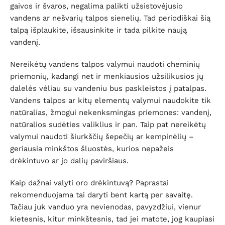
gaivos ir švaros, negalima palikti užsistovėjusio
vandens ar nešvarių talpos sienelių. Tad periodiškai šią
talpą išplaukite, išsausinkite ir tada pilkite naują
vandenį.
Nereikėtų vandens talpos valymui naudoti cheminių
priemonių, kadangi net ir menkiausios užsilikusios jų
dalelės vėliau su vandeniu bus paskleistos į patalpas.
Vandens talpos ar kitų elementų valymui naudokite tik
natūralias, žmogui nekenksmingas priemones: vandenį,
natūralios sudėties valiklius ir pan. Taip pat nereikėtų
valymui naudoti šiurkščių šepečių ar kempinėlių –
geriausia minkštos šluostės, kurios nepažeis
drėkintuvo ar jo dalių paviršiaus.
Kaip dažnai valyti oro drėkintuvą? Paprastai
rekomenduojama tai daryti bent kartą per savaitę.
Tačiau juk vanduo yra nevienodas, pavyzdžiui, vienur
kietesnis, kitur minkštesnis, tad jei matote, jog kaupiasi