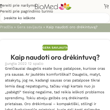
Pereiti prie naršymo
Pereiti prie pagrindinio turinio
Straipsniai
Pradžia
»
Gera savijauta
»
Kaip naudoti oro drėkintuvą?
GERA SAVIJAUTA
Kaip naudoti oro drėkintuvą?
Įjungta 2022 12 spalio
Greičiausiai daugelis esate buvę patalpose, kuriose oras
yra sausas. Ar jautėtės komfortiškai? Daugelis, matyt,
atsakytų, jog ne, kadangi sausas oras patalpose tikrai
lemia daug nepatogumų, tačiau visgi kartais nuo jo
„pabėgti“ tiesiog negalime, tad reikia ieškoti problemos
sprendimų. Tokiu atveju gelbės orą drėkinantis
prietaisas. Oro drėkintuvai – kompaktiški, stilingi ir
labai funkcionalūs prietaisai, kurie gali tapti galimybe