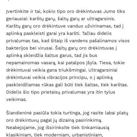
Įvertinkite ir tai, kokio tipo oro drėkintuvas Jums tiks
geriausiai: karštų garų, šaltų garų ar ultragarsinis.
Karštų garų oro drėkintuve vanduo užvirinamas, tad į
aplinką paskleisti garai yra karšti. Tačiau didelis
privalumas tas, kad šitaip iš vandens pašalinamos visos
bakterijos bei virusai. Šaltų garų oro drėkintuvas į
aplinką skleidžia šaltus garus, tad jis bus
nepamainomas vasarą, kai patalpos įšyla. Tiesa, tokie
drėkintuvai veikia gana triukšmingai. Ultragarsiniai
drėkintuvai veikia vibracijos principu, o į aplinką
paskleidžiamas rūkas gali būti tiek šaltas, tiek karštas.
Didelis šio tipo prietaisų privalumas yra itin tylus
veikimas.
Šiandieninė pasiūla tokia turtinga, jog rasite labai platų
oro drėkintuvų pagal jų dizainą pasirinkimą.
Neabejojame, jog išsirinksite tiek tinkamiausią
klasikiniam, tiek moderniam, urbanistiniam,