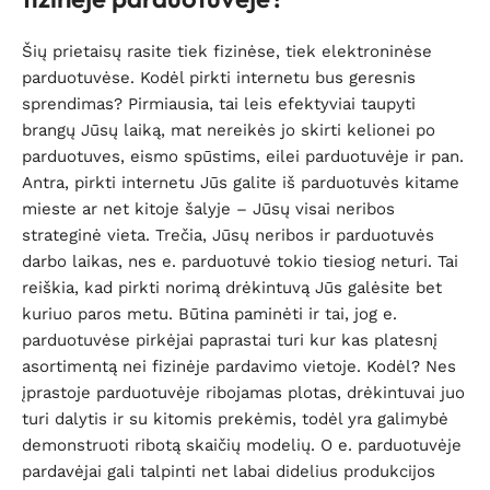
Šių prietaisų rasite tiek fizinėse, tiek elektroninėse
parduotuvėse. Kodėl pirkti internetu bus geresnis
sprendimas? Pirmiausia, tai leis efektyviai taupyti
brangų Jūsų laiką, mat nereikės jo skirti kelionei po
parduotuves, eismo spūstims, eilei parduotuvėje ir pan.
Antra, pirkti internetu Jūs galite iš parduotuvės kitame
mieste ar net kitoje šalyje – Jūsų visai neribos
strateginė vieta. Trečia, Jūsų neribos ir parduotuvės
darbo laikas, nes e. parduotuvė tokio tiesiog neturi. Tai
reiškia, kad pirkti norimą drėkintuvą Jūs galėsite bet
kuriuo paros metu. Būtina paminėti ir tai, jog e.
parduotuvėse pirkėjai paprastai turi kur kas platesnį
asortimentą nei fizinėje pardavimo vietoje. Kodėl? Nes
įprastoje parduotuvėje ribojamas plotas, drėkintuvai juo
turi dalytis ir su kitomis prekėmis, todėl yra galimybė
demonstruoti ribotą skaičių modelių. O e. parduotuvėje
pardavėjai gali talpinti net labai didelius produkcijos