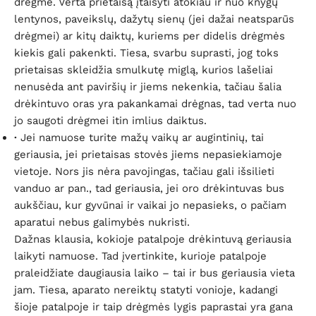
drėgmė. Verta prietaisą įtaisyti atokiau ir nuo knygų
lentynos, paveikslų, dažytų sienų (jei dažai neatsparūs
drėgmei) ar kitų daiktų, kuriems per didelis drėgmės
kiekis gali pakenkti. Tiesa, svarbu suprasti, jog toks
prietaisas skleidžia smulkutę miglą, kurios lašeliai
nenusėda ant paviršių ir jiems nekenkia, tačiau šalia
drėkintuvo oras yra pakankamai drėgnas, tad verta nuo
jo saugoti drėgmei itin imlius daiktus.
·
Jei namuose turite mažų vaikų ar augintinių, tai
geriausia, jei prietaisas stovės jiems nepasiekiamoje
vietoje. Nors jis nėra pavojingas, tačiau gali išsilieti
vanduo ar pan., tad geriausia, jei oro drėkintuvas bus
aukščiau, kur gyvūnai ir vaikai jo nepasieks, o pačiam
aparatui nebus galimybės nukristi.
Dažnas klausia, kokioje patalpoje drėkintuvą geriausia
laikyti namuose. Tad įvertinkite, kurioje patalpoje
praleidžiate daugiausia laiko – tai ir bus geriausia vieta
jam. Tiesa, aparato nereiktų statyti vonioje, kadangi
šioje patalpoje ir taip drėgmės lygis paprastai yra gana