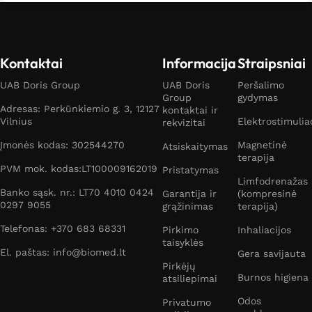
Kontaktai
Informacija
Straipsniai
UAB Doris Group
UAB Doris
Peršalimo
Group
gydymas
Adresas: Perkūnkiemio g. 3, 12127
kontaktai ir
Vilnius
Elektrostimulia
rekvizitai
Įmonės kodas: 302544270
Magnetinė
Atsiskaitymas
terapija
PVM mok. kodas:LT100009162019
Pristatymas
Limfodrenažas
Banko sąsk. nr.: LT70 4010 0424
Garantija ir
(kompresinė
0297 9055
grąžinimas
terapija)
Telefonas: +370 683 68331
Pirkimo
Inhaliacijos
taisyklės
El. paštas: info@biomed.lt
Gera savijauta
Pirkėjų
Burnos higiena
atsiliepimai
Odos
Privatumo