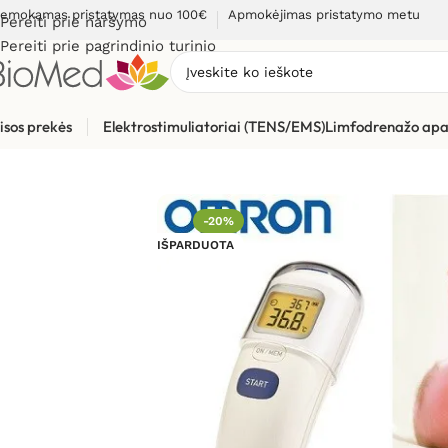
emokamas pristatymas nuo 100€
Apmokėjimas pristatymo metu
Pereiti prie naršymo
Pereiti prie pagrindinio turinio
isos prekės
Elektrostimuliatoriai (TENS/EMS)
Limfodrenažo apa
Pradžia
»
Sveikatos priežiūrai
»
Termometrai
»
Bekontakčiai t
-20%
IŠPARDUOTA