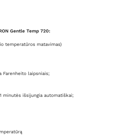
MRON Gentle Temp 720:
rio temperatūros matavimas)
Farenheito laipsniais;
 minutės išsijungia automatiškai;
emperatūrą