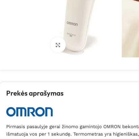
Spustelėkite, kad padidintumėte
Prekės aprašymas
Pirmasis pasaulyje gerai žinomo gamintojo OMRON bekontak
išmatuoja vos per 1 sekundę.
Termometras yra higieniškas, j