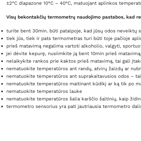
±2°C diapazone 10°C – 40°C, matuojant aplinkos temperat
Visų bekontakčių termometrų naudojimo pastabos, kad rezu
turite bent 30min. būti patalpoje, kad jūsų odos neveiktų s
tiek jūs, tiek ir pats termometras turi būti toje pačioje ap
prieš matavimą negalima vartoti alkoholio, valgyti, sportuo
jei dėvite kepurę, nusiimkite ją bent 10min prieš matavimą,
nelaikykite rankos prie kaktos prieš matavimą, tai gali įta
nematuokite temperatūros ant randų, atvirų žaizdų ar nubro
nematuokite temperatūros ant suprakaitavusios odos – tai 
nematuokite temperatūros maitinant kūdikį ar ką tik po m
nematuokite temperatūros lauke
nematuokite temperatūros šalia karščio šaltinių, kaip židin
termometro sensorius yra pati jautriausia termometro dali