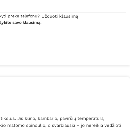
kyti prekę telefonu?
Užduoti klausimą
šykite savo klausimą.
ikslus. Jis kūno, kambario, paviršių temperatūrą
jokio matomo spindulio, o svarbiausia – jo nereikia vedžioti