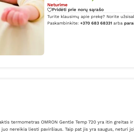
Neturime
Pridėti prie norų sąrašo
Turite klausimų apie prekę? Norite užsisa
Paskambinkite:
+370 683 68331
arba
para
tis termometras OMRON Gentle Temp 720 yra itin greitas ir t
uo nereikia liesti paviršiaus. Taip pat jis yra saugus, neturi 