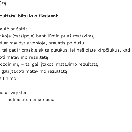
ūrą.
ltatai būtų kuo tikslesni:
aulė ar šaltis
linkoje (patalpoje) bent 10min prieš matavimą
ti ar maudytis vonioje, praustis po dušu
 tai pat ir praskleiskite plaukus, jei nešiojate kirpčiukus, ka
koti matavimo rezultatą
zdinimų – tai gali įtakoti matavimo rezultatą
gali įtakoti matavimo rezultatą
aitinimo
io ar viryklės
s – nelieskite sensoriaus.