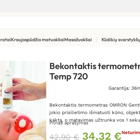
ratai
Kraujospūdžio matuokliai
Masažuokliai
Kūdikių svarstykl
ermometrai
»
Bekontaktis termometras OMRON Gentle Temp 720
Bekontaktis termome
Temp 720
Garantija: 36
Bekontaktis termometras OMRON Gentle 
jokio prisilietimo išmatuoti kūno, objek
kaktą, o matavimas užtrunka vos 1 sek
Pilnas aprašymas
34,32
€
Neturi
42,90
€