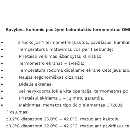
Savybės, kuriomis pasižymi bekontaktis termometras O
3 funkcijos 1 termometre (kaktos, paviršiaus, kamba
Temperatūros matavimas vos
per 1 sekundę;
Prietaiso veikimas išbandytas kliniškai;
Termometro ekranas – šviečia;
Temperatūra rodoma dideliame ekrane Celsijaus arba 
Naujas ergonomiškas dizainas;
Didelis ekranas;
Jei nevykdoma jokia kita operacija, termometras po 1
Prietaisui skiriama
3 – jų metų garantija.
Maitinmas:
monetos tipo ličio elementas CR2032
Tikslumas:
±0.2°C diapazone 35.0°C – 42.0°C, matuojant kaktoje;
±0.3°C diapazone 22.0°C – 42.2°C, matuojant paviršiaus t