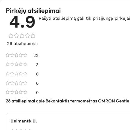
Pirkėjų atsiliepimai
4.9
Rašyti atsiliepimą gali tik prisijungę pirkėjai
26 atsiliepimai
22
3
0
0
0
26 atsiliepimai apie
Bekontaktis termometras OMRON Gentle
Deimantė D.