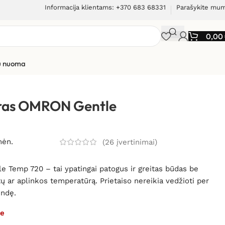
Informacija klientams: +370 683 68331
Parašykite mu
0,00
ių nuoma
tras OMRON Gentle
mėn.
(
26
įvertinimai)
Temp 720 – tai ypatingai patogus ir greitas būdas be
tų ar aplinkos temperatūrą. Prietaiso nereikia vedžioti per
undę.
me