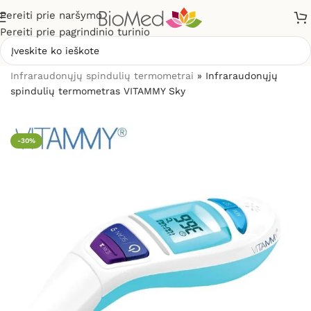
Pereiti prie naršymo
Pereiti prie pagrindinio turinio
Pradžia
»
Sveikatos priežiūrai
»
Termometrai
»
Infraraudonųjų spindulių termometrai
»
Infraraudonųjų
spindulių termometras VITAMMY Sky
-30%