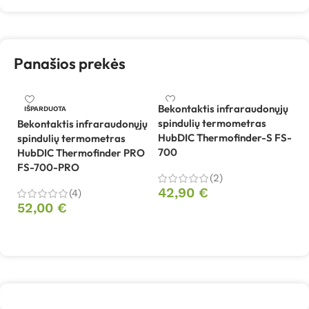
Panašios prekės
Bekontaktis infraraudonųjų
IŠPARDUOTA
spindulių termometras
Bekontaktis infraraudonųjų
Be
HubDIC Thermofinder-S FS-
spindulių termometras
sp
700
HubDIC Thermofinder PRO
V
FS-700-PRO
(2)
42,90
€
(4)
3
52,00
€
Į krepšelį
Daugiau