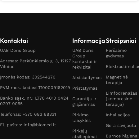
Kontaktai
Informacija
Straipsniai
UAB Doris Group
UAB Doris
Peršalimo
Group
gydymas
Adresas: Perkūnkiemio g. 3, 12127
kontaktai ir
Vilnius
Elektrostimulia
rekvizitai
Įmonės kodas: 302544270
Magnetinė
Atsiskaitymas
terapija
PVM mok. kodas:LT100009162019
Pristatymas
Limfodrenažas
Banko sąsk. nr.: LT70 4010 0424
Garantija ir
(kompresinė
0297 9055
grąžinimas
terapija)
Telefonas: +370 683 68331
Pirkimo
Inhaliacijos
taisyklės
El. paštas: info@biomed.lt
Gera savijauta
Pirkėjų
Burnos higiena
atsiliepimai