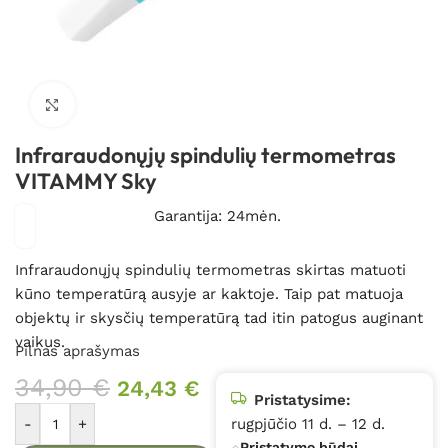
Spustelėkite, kad padidintumėte
Infraraudonųjų spindulių termometras
VITAMMY Sky
Garantija: 24mėn.
Infraraudonųjų spindulių termometras skirtas matuoti
kūno temperatūrą ausyje ar kaktoje. Taip pat matuoja
objektų ir skysčių temperatūrą tad itin patogus auginant
vaikus.
Pilnas aprašymas
34,90
€
24,43
€
Pristatysime:
-
+
rugpjūčio 11 d. – 12 d.
Pristatymo būdai