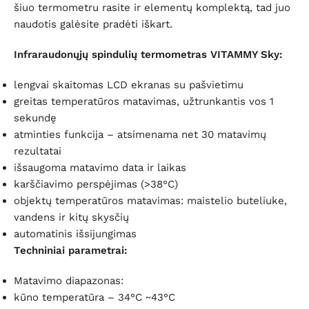
šiuo termometru rasite ir elementų komplektą, tad juo
naudotis galėsite pradėti iškart.
Infraraudonųjų spindulių termometras VITAMMY Sky:
lengvai skaitomas LCD ekranas su pašvietimu
greitas temperatūros matavimas, užtrunkantis vos 1
sekundę
atminties funkcija – atsimenama net 30 matavimų
rezultatai
išsaugoma matavimo data ir laikas
karščiavimo perspėjimas (>38°C)
objektų temperatūros matavimas: maistelio buteliuke,
vandens ir kitų skysčių
automatinis išsijungimas
Techniniai parametrai:
Matavimo diapazonas:
kūno temperatūra – 34°C ~43°C