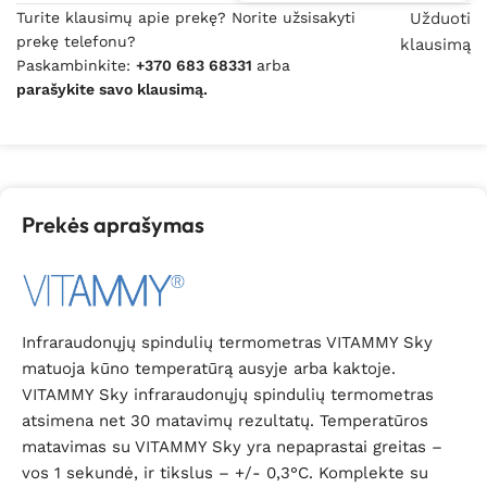
Turite klausimų apie prekę? Norite užsisakyti
Užduoti
prekę telefonu?
klausimą
Paskambinkite:
+370 683 68331
arba
parašykite savo klausimą.
Prekės aprašymas
Infraraudonųjų spindulių termometras VITAMMY Sky
matuoja kūno temperatūrą ausyje arba kaktoje.
VITAMMY Sky infraraudonųjų spindulių termometras
atsimena net 30 matavimų rezultatų. Temperatūros
matavimas su VITAMMY Sky yra nepaprastai greitas –
vos 1 sekundė, ir tikslus – +/- 0,3°C. Komplekte su