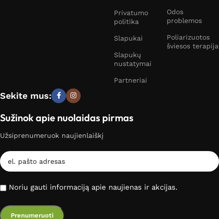
Odos
Privatumo
problemos
politika
Poliarizuotos
Slapukai
šviesos terapija
Slapukų
nustatymai
Partneriai
Sekite mus:
Sužinok apie nuolaidas pirmas
Užsiprenumeruok naujienlaiškį
Noriu gauti informaciją apie naujienas ir akcijas.