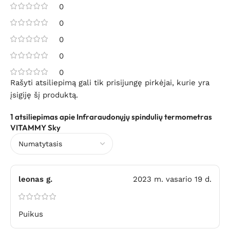
0
0
0
0
0
Rašyti atsiliepimą gali tik prisijungę pirkėjai, kurie yra
įsigiję šį produktą.
1 atsiliepimas apie
Infraraudonųjų spindulių termometras
VITAMMY Sky
leonas g.
2023 m. vasario 19 d.
Puikus