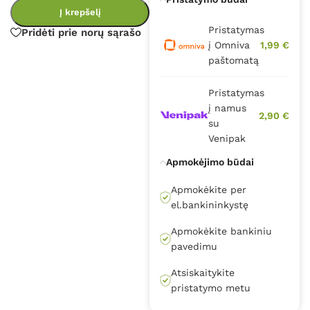
Į krepšelį
Pristatymas
Pridėti prie norų sąrašo
į Omniva
1,99 €
paštomatą
Pristatymas
į namus
2,90 €
su
Venipak
Apmokėjimo būdai
Apmokėkite per
el.bankininkystę
Apmokėkite bankiniu
pavedimu
Atsiskaitykite
pristatymo metu