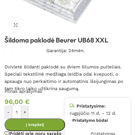
Spustelėkite, kad padidintumėte
Šildoma paklodė Beurer UB68 XXL
Garantija: 24mėn.
Dvivietė šildanti paklodė su dviem šilumos pulteliais.
Speciali tekstilinė medžiaga leidžia odai kvepuoti, o
apsauga nuo perkaitimo ir automatinis išsijungimas po
tam tikro laiko užtikrina saugumą.
Pilnas aprašymas
96,00
€
Pristatysime:
-
+
rugpjūčio 11 d. – 12 d.
Pristatymo būdai
Į krepšelį
Pridėti prie norų sąrašo
Pristatymas