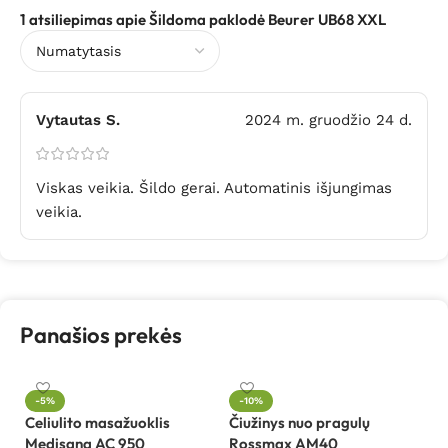
1 atsiliepimas apie
Šildoma paklodė Beurer UB68 XXL
Vytautas S.
2024 m. gruodžio 24 d.
Viskas veikia. Šildo gerai. Automatinis išjungimas
veikia.
Panašios prekės
In
-5%
-10%
le
Celiulito masažuoklis
Čiužinys nuo pragulų
Medisana AC 950
Rossmax AM40