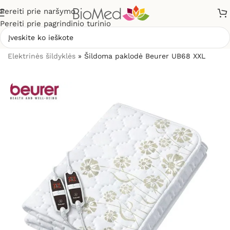
Pereiti prie naršymo
Pereiti prie pagrindinio turinio
Pradžia
»
Sveikatos priežiūrai
»
Šildytuvai, šildyklės
»
Elektrinės šildyklės
»
Šildoma paklodė Beurer UB68 XXL