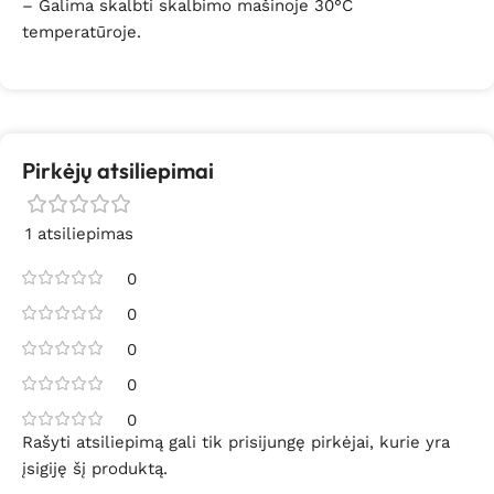
– Galima skalbti skalbimo mašinoje 30°C
temperatūroje.
Pirkėjų atsiliepimai
1 atsiliepimas
0
0
0
0
0
Rašyti atsiliepimą gali tik prisijungę pirkėjai, kurie yra
įsigiję šį produktą.