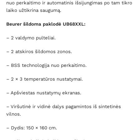
nuo perkaitimo ir automatinis išsijungimas po tam tikro
laiko užtikrina saugumą.
Beurer šildoma paklodė UB68XXL:
– 2 valdymo pulteliai.
– 2 atskiros šildomos zonos.
– BSS technologija nuo perkaitimo.
– 2 × 3 temperatūros nustatymai.
– Apšviestas nustatymų ekranas.
– Viršutinė ir vidinė dalys pagamintos iš sintetinės
vilnos.
– Dydis: 150 × 160 cm.