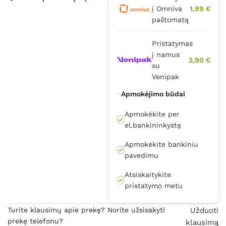
į Omniva
1,99 €
paštomatą
Pristatymas
į namus
2,90 €
su
Venipak
Apmokėjimo būdai
Apmokėkite per
el.bankininkystę
Apmokėkite bankiniu
pavedimu
Atsiskaitykite
pristatymo metu
Turite klausimų apie prekę? Norite užsisakyti
Užduoti
prekę telefonu?
klausimą