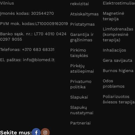
Vilnius
Elektrostimulia
rekvizitai
Įmonės kodas: 302544270
Magnetinė
Atsiskaitymas
terapija
PVM mok. kodas:LT100009162019
Pristatymas
Limfodrenažas
Banko sąsk. nr.: LT70 4010 0424
Garantija ir
(kompresinė
0297 9055
grąžinimas
terapija)
Telefonas: +370 683 68331
Pirkimo
Inhaliacijos
taisyklės
El. paštas: info@biomed.lt
Gera savijauta
Pirkėjų
Burnos higiena
atsiliepimai
Odos
Privatumo
problemos
politika
Poliarizuotos
Slapukai
šviesos terapija
Slapukų
nustatymai
Partneriai
Sekite mus: