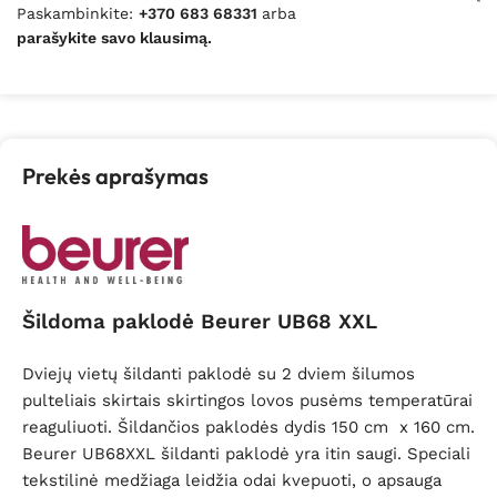
Paskambinkite:
+370 683 68331
arba
parašykite savo klausimą.
Prekės aprašymas
Šildoma paklodė Beurer UB68 XXL
Dviejų vietų šildanti paklodė su 2 dviem šilumos
pulteliais skirtais skirtingos lovos pusėms temperatūrai
reaguliuoti. Šildančios paklodės dydis 150 cm x 160 cm.
Beurer UB68XXL šildanti paklodė yra itin saugi. Speciali
tekstilinė medžiaga leidžia odai kvepuoti, o apsauga