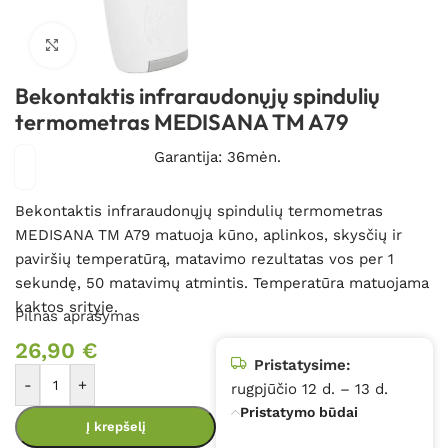
Spustelėkite, kad padidintumėte
Bekontaktis infraraudonųjų spindulių
termometras MEDISANA TM A79
Garantija: 36mėn.
Bekontaktis infraraudonųjų spindulių termometras
MEDISANA TM A79 matuoja kūno,
aplinkos, skysčių ir
paviršių temperatūrą, matavimo rezultatas vos per 1
sekundę, 50 matavimų atmintis. Temperatūra matuojama
kaktos srityje.
Pilnas aprašymas
26,90
€
Pristatysime:
-
+
rugpjūčio 12 d. – 13 d.
Pristatymo būdai
Į krepšelį