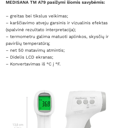
MEDISANA TM A79
pasižymi šiomis savybėmis:
– greitas bei tikslus veikimas;
– karščiavimo atveju garsinis ir vizualinis efektas
(spalvinė rezultato interpretacija);
– t
ermometru galima matuoti aplinkos, skysčių ir
paviršių temperatūrą;
– net 50 matavimų atmintis;
–
Didelis LCD ekranas;
–
Konvertavimas iš °C į °F.