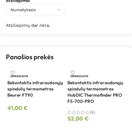
Atsiliepimai
Atsiliepimų dar nėra.
Panašios prekės
Be
IŠPARDUOTA
IŠPARDUOTA
sp
Bekontaktis infraraudonųjų
Bekontaktis infraraudonųjų
H
spindulių termometras
spindulių termometras
7
Beurer FT90
HubDIC Thermofinder PRO
FS-700-PRO
41,00
€
4
(4)
Daugiau
52,00
€
Daugiau