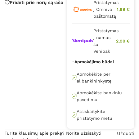
Pridėti prie norų sąrašo
Pristatymas
į Omniva
1,99 €
paštomatą
Pristatymas
į namus
2,90 €
su
Venipak
Apmokėjimo būdai
Apmokėkite per
el.bankininkystę
Apmokėkite bankiniu
pavedimu
Atsiskaitykite
pristatymo metu
Turite klausimų apie prekę? Norite užsisakyti
Užduoti