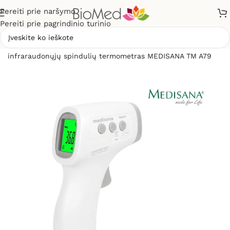
Pereiti prie naršymo
Pereiti prie pagrindinio turinio
Pradžia
»
Sveikatos priežiūrai
»
Termometrai
»
Bekontaktis
infraraudonųjų spindulių termometras MEDISANA TM A79