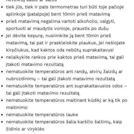
tiek jūs, tiek ir pats termometras turi būti toje pačioje
aplinkoje (patalpoje) bent 10min prieš matavimą
prieš matavimą negalima vartoti alkoholio, valgyti,
sportuoti ar maudytis vonioje, praustis po dušu
jei dėvite kepurę, nusiimkite ją bent 10min prieš
matavimą, tai pat ir praskleiskite plaukus, jei nešiojate
kirpčiukus, kad kaktos oda nebūtų suprakaitavusi
nelaikykite rankos prie kaktos prieš matavimą, tai gali
įtakoti matavimo rezultatą
nematuokite temperatūros ant randų, atvirų žaizdų ar
nubrozdinimų – tai gali įtakoti matavimo rezultatą
nematuokite temperatūros ant suprakaitavusios odos –
tai gali įtakoti matavimo rezultatą
nematuokite temperatūros maitinant kūdikį ar ką tik po
maitinimo
nematuokite temperatūros lauke
nematuokite temperatūros šalia karščio šaltinių, kaip
židinio ar viryklės