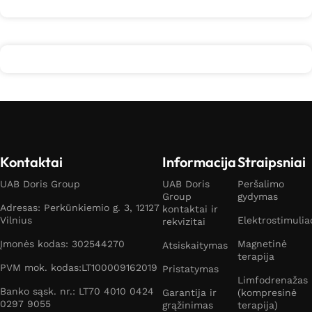
Kontaktai
Informacija
Straipsniai
UAB Doris Group
UAB Doris
Peršalimo
Group
gydymas
Adresas: Perkūnkiemio g. 3, 12127
kontaktai ir
Vilnius
Elektrostimulia
rekvizitai
Įmonės kodas: 302544270
Magnetinė
Atsiskaitymas
terapija
PVM mok. kodas:LT100009162019
Pristatymas
Limfodrenažas
Banko sąsk. nr.: LT70 4010 0424
Garantija ir
(kompresinė
0297 9055
grąžinimas
terapija)