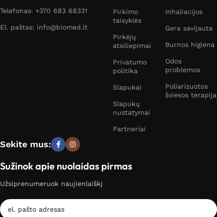
Telefonas: +370 683 68331
Pirkimo
Inhaliacijos
taisyklės
El. paštas: info@biomed.lt
Gera savijauta
Pirkėjų
Burnos higiena
atsiliepimai
Odos
Privatumo
problemos
politika
Poliarizuotos
Slapukai
šviesos terapija
Slapukų
nustatymai
Partneriai
Sekite mus:
Sužinok apie nuolaidas pirmas
Užsiprenumeruok naujienlaiškį