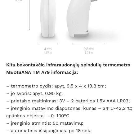
Kita be
kontakčio infraraudonųjų spindulių termometro
MEDISANA TM A79
informacija:
– termometro dydis: apyt. 9,5 x 4 x 13,8 cm;
– jo svoris: apyt. 0.90 kg;
– prietaiso maitinimas: 3V – 2 baterijos 1,5V AAA LR03;
– įrenginio matavimo diapozonas: kūnas – 34°C-42,2°C;
aplinkos objektai – 0–100°C
– įrenginio atmintis: 50 matavimų;
– automatinis išsijungimas: po 18 sek.