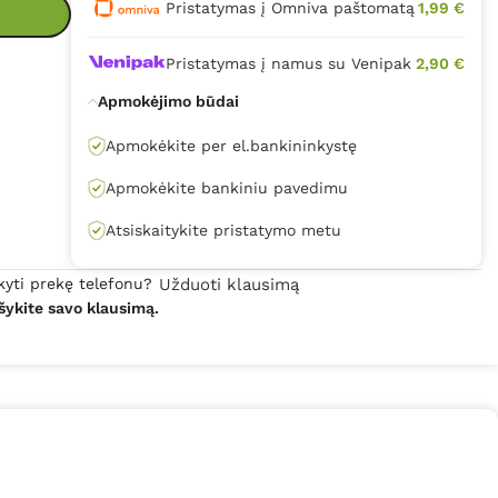
Pristatymas į Omniva paštomatą
1,99 €
Pristatymas į namus su Venipak
2,90 €
Apmokėjimo būdai
Apmokėkite per el.bankininkystę
Apmokėkite bankiniu pavedimu
Atsiskaitykite pristatymo metu
kyti prekę telefonu?
Užduoti klausimą
šykite savo klausimą.