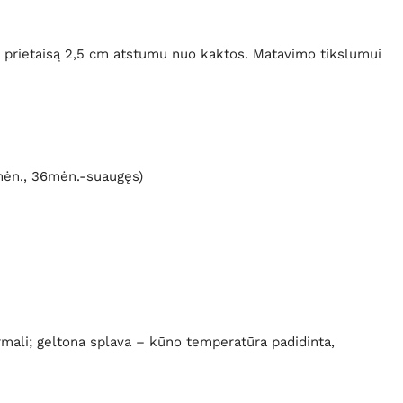
nt prietaisą 2,5 cm atstumu nuo kaktos. Matavimo tikslumui
mėn., 36mėn.-suaugęs)
rmali; geltona splava – kūno temperatūra padidinta,