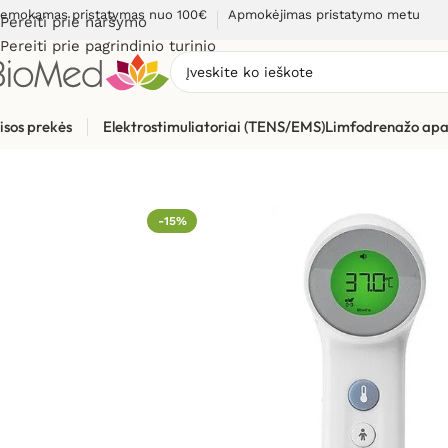
emokamas pristatymas nuo 100€
Apmokėjimas pristatymo metu
Pereiti prie naršymo
Pereiti prie pagrindinio turinio
isos prekės
Elektrostimuliatoriai (TENS/EMS)
Limfodrenažo apa
Pradžia
»
Sveikatos priežiūrai
»
Termometrai
»
Bekontakčiai t
-15%