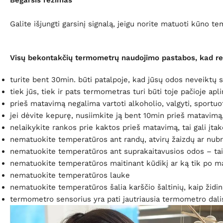
Begarsis režimas
Galite išjungti garsinį signalą, jeigu norite matuoti kūno 
Visų bekontakčių termometrų naudojimo pastabos, kad rezu
turite bent 30min. būti patalpoje, kad jūsų odos neveiktų s
tiek jūs, tiek ir pats termometras turi būti toje pačioje ap
prieš matavimą negalima vartoti alkoholio, valgyti, sportuo
jei dėvite kepurę, nusiimkite ją bent 10min prieš matavimą,
nelaikykite rankos prie kaktos prieš matavimą, tai gali įta
nematuokite temperatūros ant randų, atvirų žaizdų ar nubro
nematuokite temperatūros ant suprakaitavusios odos – tai 
nematuokite temperatūros maitinant kūdikį ar ką tik po m
nematuokite temperatūros lauke
nematuokite temperatūros šalia karščio šaltinių, kaip židin
termometro sensorius yra pati jautriausia termometro dalis