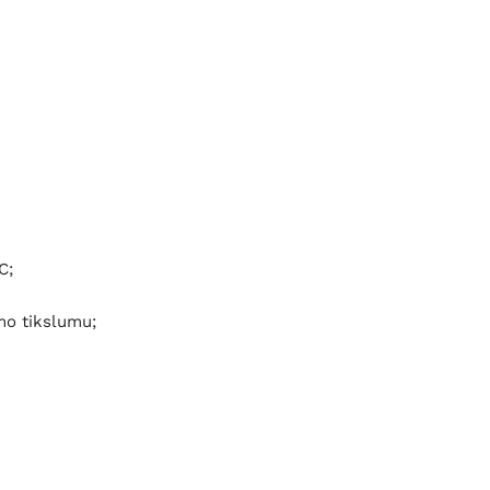
C;
mo tikslumu;