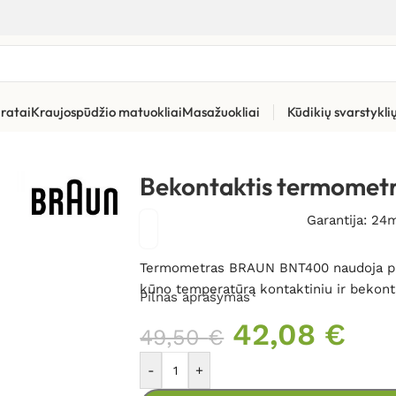
ratai
Kraujospūdžio matuokliai
Masažuokliai
Kūdikių svarstykl
ermometrai
»
Bekontaktis termometras BRAUN BNT400
Bekontaktis termome
Garantija: 24
Termometras BRAUN BNT400 naudoja pate
kūno temperatūrą kontaktiniu ir bekont
Pilnas aprašymas
42,08
€
49,50
€
-
+