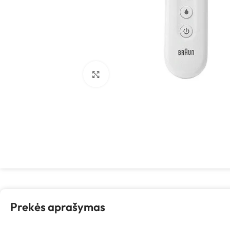
Spustelėkite, kad padidintumėte
Prekės aprašymas