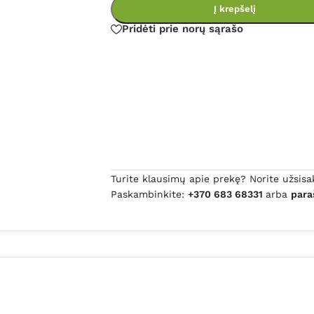
Į krepšelį
Pridėti prie norų sąrašo
Turite klausimų apie prekę? Norite užsisa
Paskambinkite:
+370 683 68331
arba
para