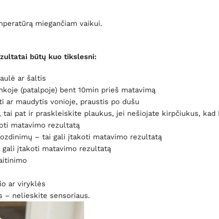
temperatūrą miegančiam vaikui.
ltatai būtų kuo tikslesni:
aulė ar šaltis
linkoje (patalpoje) bent 10min prieš matavimą
ti ar maudytis vonioje, praustis po dušu
 tai pat ir praskleiskite plaukus, jei nešiojate kirpčiukus, ka
koti matavimo rezultatą
zdinimų – tai gali įtakoti matavimo rezultatą
gali įtakoti matavimo rezultatą
aitinimo
io ar viryklės
 – nelieskite sensoriaus.