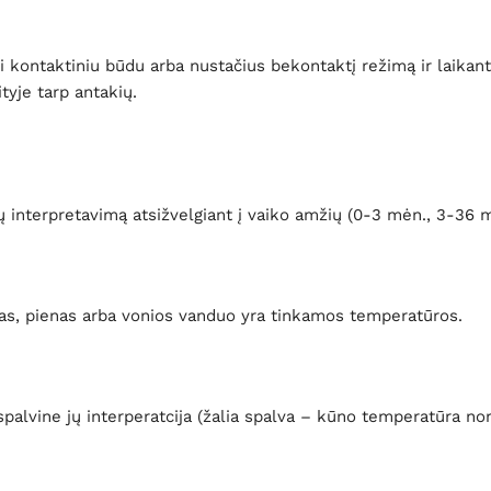
ti kontaktiniu būdu arba nustačius bekontaktį režimą ir laika
tyje tarp antakių.
 interpretavimą atsižvelgiant į vaiko amžių (
0-3 mėn., 3-36 
stas, pienas arba vonios vanduo yra tinkamos temperatūros.
palvine jų interperatcija (žalia spalva – kūno temperatūra no