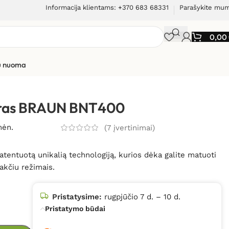
Informacija klientams: +370 683 68331
Parašykite mu
0,00
ių nuoma
tras BRAUN BNT400
mėn.
(
7
įvertinimai)
ntuotą unikalią technologiją, kurios dėka galite matuoti
akčiu režimais.
Pristatysime:
rugpjūčio 7 d. – 10 d.
Pristatymo būdai