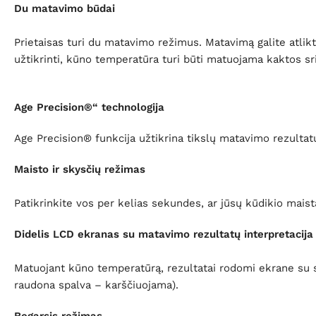
Du matavimo būdai
Prietaisas turi du matavimo režimus. Matavimą galite atlik
užtikrinti, kūno temperatūra turi būti matuojama kaktos sri
Age Precision®“ technologija
Age Precision® funkcija užtikrina tikslų matavimo rezultatų
Maisto ir skysčių režimas
Patikrinkite vos per kelias sekundes, ar jūsų kūdikio mai
Didelis LCD ekranas su matavimo rezultatų interpretacija
Matuojant kūno temperatūrą, rezultatai rodomi ekrane su s
raudona spalva – karščiuojama).