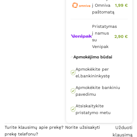
į Omniva
1,99 €
paštomatą
Pristatymas
į namus
2,90 €
su
Venipak
Apmokėjimo būdai
Apmokėkite per
el.bankininkystę
Apmokėkite bankiniu
pavedimu
Atsiskaitykite
pristatymo metu
Turite klausimų apie prekę? Norite užsisakyti
Užduoti
prekę telefonu?
klausimą