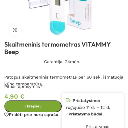
Spustelėkite, kad padidintumėte
Skaitmeninis termometras VITAMMY
Beep
Garantija: 24mėn.
Patogus skaitmeninis termometras per 60 sek. išmatuoja
kūno temperatūrą.
Pilnas aprašymas
4,90
€
Pristatysime:
Į krepšelį
rugpjūčio 11 d. – 12 d.
Pristatymo būdai
Pridėti prie norų sąrašo
Pristatymas