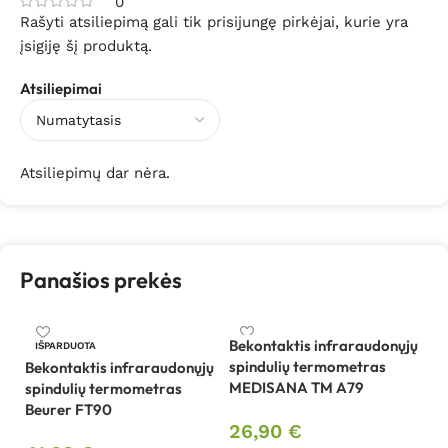
0
Rašyti atsiliepimą gali tik prisijungę pirkėjai, kurie yra
įsigiję šį produktą.
Atsiliepimai
Atsiliepimų dar nėra.
Panašios prekės
Bekontaktis infraraudonųjų
IŠPARDUOTA
spindulių termometras
Bekontaktis infraraudonųjų
Be
MEDISANA TM A79
spindulių termometras
sp
Beurer FT90
V
26,90
€