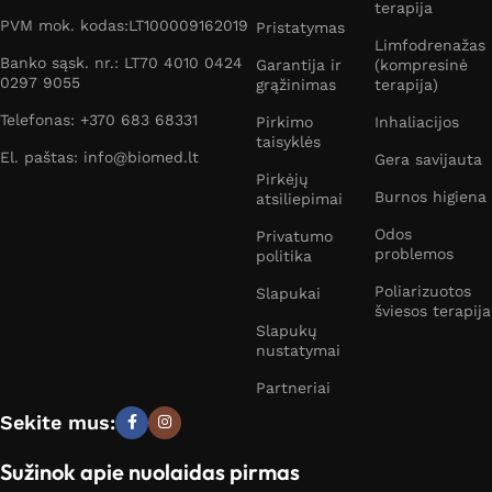
terapija
PVM mok. kodas:LT100009162019
Pristatymas
Limfodrenažas
Banko sąsk. nr.: LT70 4010 0424
Garantija ir
(kompresinė
0297 9055
grąžinimas
terapija)
Telefonas: +370 683 68331
Pirkimo
Inhaliacijos
taisyklės
El. paštas: info@biomed.lt
Gera savijauta
Pirkėjų
Burnos higiena
atsiliepimai
Odos
Privatumo
problemos
politika
Poliarizuotos
Slapukai
šviesos terapija
Slapukų
nustatymai
Partneriai
Sekite mus:
Sužinok apie nuolaidas pirmas