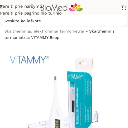
Pereiti prie naršymo
Pereiti prie pagrindinio turinio
Pradžia
»
Sveikatos priežiūrai
»
Termometrai
»
Skaitmeniniai, elektroniniai termometrai
»
Skaitmeninis
termometras VITAMMY Beep