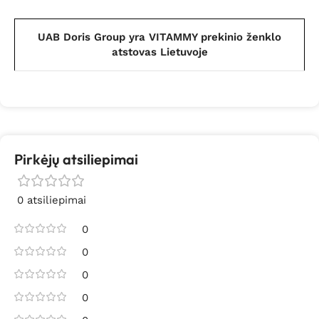
UAB Doris Group yra VITAMMY prekinio ženklo
atstovas Lietuvoje
Pirkėjų atsiliepimai
0 atsiliepimai
0
0
0
0