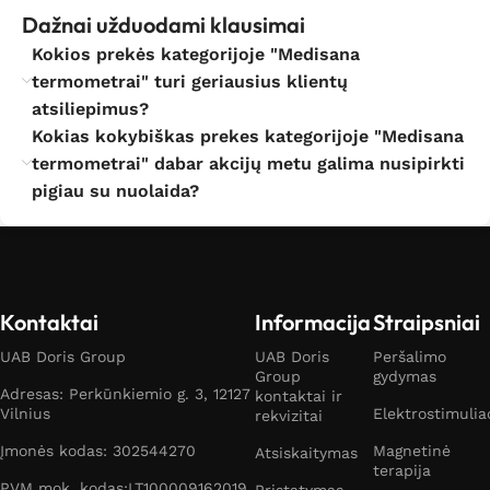
Dažnai užduodami klausimai
Kokios prekės kategorijoje "Medisana
termometrai" turi geriausius klientų
atsiliepimus?
Kokias kokybiškas prekes kategorijoje "Medisana
termometrai" dabar akcijų metu galima nusipirkti
pigiau su nuolaida?
Kontaktai
Informacija
Straipsniai
UAB Doris Group
UAB Doris
Peršalimo
Group
gydymas
Adresas: Perkūnkiemio g. 3, 12127
kontaktai ir
Vilnius
Elektrostimulia
rekvizitai
Įmonės kodas: 302544270
Magnetinė
Atsiskaitymas
terapija
PVM mok. kodas:LT100009162019