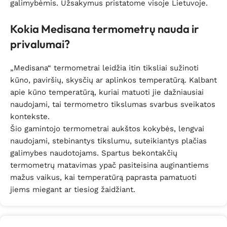
galimybėmis. Užsakymus pristatome visoje Lietuvoje.
Kokia Medisana termometrų nauda ir
privalumai?
„Medisana“ termometrai leidžia itin tiksliai sužinoti
kūno, paviršių, skysčių ar aplinkos temperatūrą. Kalbant
apie kūno temperatūrą, kuriai matuoti jie dažniausiai
naudojami, tai termometro tikslumas svarbus sveikatos
kontekste.
Šio gamintojo termometrai aukštos kokybės, lengvai
naudojami, stebinantys tikslumu, suteikiantys plačias
galimybes naudotojams. Spartus bekontakčių
termometrų matavimas ypač pasiteisina auginantiems
mažus vaikus, kai temperatūrą paprasta pamatuoti
jiems miegant ar tiesiog žaidžiant.