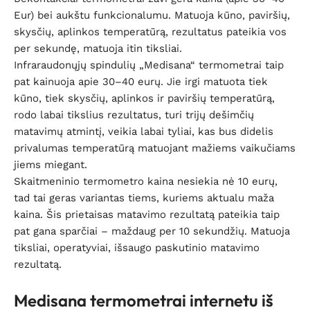
Eur) bei aukštu funkcionalumu. Matuoja kūno, paviršių,
skysčių, aplinkos temperatūrą, rezultatus pateikia vos
per sekundę, matuoja itin tiksliai.
Infraraudonųjų spindulių „Medisana“ termometrai taip
pat kainuoja apie 30–40 eurų. Jie irgi matuota tiek
kūno, tiek skysčių, aplinkos ir paviršių temperatūrą,
rodo labai tikslius rezultatus, turi trijų dešimčių
matavimų atmintį, veikia labai tyliai, kas bus didelis
privalumas temperatūrą matuojant mažiems vaikučiams
jiems miegant.
Skaitmeninio termometro kaina nesiekia nė 10 eurų,
tad tai geras variantas tiems, kuriems aktualu maža
kaina. Šis prietaisas matavimo rezultatą pateikia taip
pat gana sparčiai – maždaug per 10 sekundžių. Matuoja
tiksliai, operatyviai, išsaugo paskutinio matavimo
rezultatą.
Medisana termometrai internetu iš