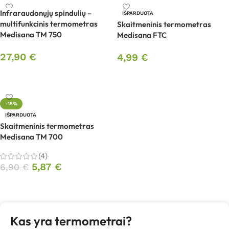
Infraraudonųjų spindulių –
IŠPARDUOTA
multifunkcinis termometras
Skaitmeninis termometras
Medisana TM 750
Medisana FTC
27,90
€
4,99
€
Į krepšelį
Daugiau
-15%
IŠPARDUOTA
Skaitmeninis termometras
Medisana TM 700
(4)
5,87
€
6,90
€
Daugiau
Kas yra termometrai?