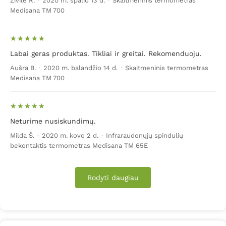
Živilė R.
·
2020 m. spalio 13 d.
·
Skaitmeninis termometras
Medisana TM 700
Labai geras produktas. Tikliai ir greitai. Rekomenduoju.
Aušra B.
·
2020 m. balandžio 14 d.
·
Skaitmeninis termometras
Medisana TM 700
Neturime nusiskundimų.
Milda Š.
·
2020 m. kovo 2 d.
·
Infraraudonųjų spindulių
bekontaktis termometras Medisana TM 65E
Rodyti daugiau