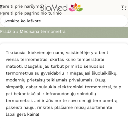
Pereiti prie naršymo
Pereiti prie pagrindinio turinio
Medisana termometrai
Pradžia
»
Medisana termometrai
Tikriausiai kiekvienoje namų vaistinėlėje yra bent
vienas termometras, skirtas kūno temperatūrai
matuoti. Daugelis jau turbūt primiršo senuosius
termometrus su gyvsidabriu ir mėgaujasi šiuolaikiškų,
modernių prietaisų teikiamais privalumais. Daug
simpatijų dabar sulaukia elektroniniai termometrai, taip
pat bekontakčiai ir infraraudonųjų spindulių
termometrai. Jei ir Jūs norite savo senąjį termometrą
pakeisti nauju, rinkitės plačiame mūsų asortimente
labai gera kaina!