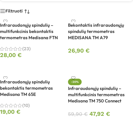
Filtruoti
Infraraudonųjų spindulių –
Bekontaktis infraraudonųjų
multifunkcinis bekontaktis
spindulių termometras
termometras Medisana FTN
MEDISANA TM A79
(23)
26,90
€
28,00
€
Į krepšelį
Į krepšelį
Infraraudonųjų spindulių
-20%
bekontaktis termometras
Infraraudonųjų spindulių –
Medisana TM 65E
multifunkcinis termometras
Medisana TM 750 Connect
(10)
19,00
€
47,92
€
59,90
€
Į krepšelį
Į krepšelį