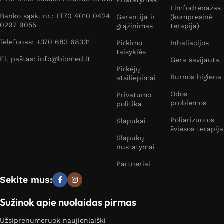
Pristatymas
Limfodrenažas
Banko sąsk. nr.: LT70 4010 0424
Garantija ir
(kompresinė
0297 9055
grąžinimas
terapija)
Telefonas: +370 683 68331
Pirkimo
Inhaliacijos
taisyklės
El. paštas: info@biomed.lt
Gera savijauta
Pirkėjų
Burnos higiena
atsiliepimai
Odos
Privatumo
problemos
politika
Poliarizuotos
Slapukai
šviesos terapija
Slapukų
nustatymai
Partneriai
Sekite mus:
Sužinok apie nuolaidas pirmas
Užsiprenumeruok naujienlaiškį