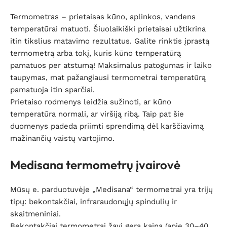
Termometras – prietaisas kūno, aplinkos, vandens
temperatūrai matuoti. Šiuolaikiški prietaisai užtikrina
itin tikslius matavimo rezultatus. Galite rinktis įprastą
termometrą arba tokį, kuris kūno temperatūrą
pamatuos per atstumą! Maksimalus patogumas ir laiko
taupymas, mat pažangiausi termometrai temperatūrą
pamatuoja itin sparčiai.
Prietaiso rodmenys leidžia sužinoti, ar kūno
temperatūra normali, ar viršiją ribą. Taip pat šie
duomenys padeda priimti sprendimą dėl karščiavimą
mažinančių vaistų vartojimo.
Medisana termometrų įvairovė
Mūsų e. parduotuvėje „Medisana“ termometrai yra trijų
tipų: bekontakčiai, infraraudonųjų spindulių ir
skaitmeniniai.
Bekontakčiai termometrai žavi gera kaina (apie 30–40