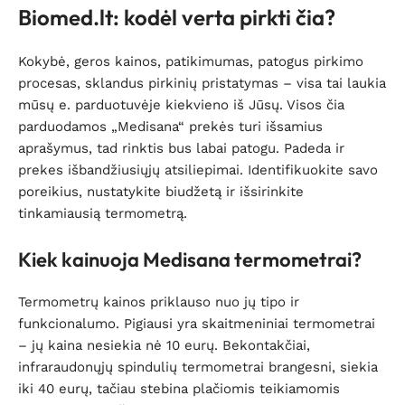
Biomed.lt: kodėl verta pirkti čia?
Kokybė, geros kainos, patikimumas, patogus pirkimo
procesas, sklandus pirkinių pristatymas – visa tai laukia
mūsų e. parduotuvėje kiekvieno iš Jūsų. Visos čia
parduodamos „Medisana“ prekės turi išsamius
aprašymus, tad rinktis bus labai patogu. Padeda ir
prekes išbandžiusiųjų atsiliepimai. Identifikuokite savo
poreikius, nustatykite biudžetą ir išsirinkite
tinkamiausią termometrą.
Kiek kainuoja Medisana termometrai?
Termometrų kainos priklauso nuo jų tipo ir
funkcionalumo. Pigiausi yra skaitmeniniai termometrai
– jų kaina nesiekia nė 10 eurų. Bekontakčiai,
infraraudonųjų spindulių termometrai brangesni, siekia
iki 40 eurų, tačiau stebina plačiomis teikiamomis