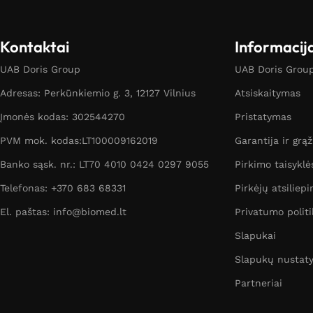
Kontaktai
Informacij
UAB Doris Group
UAB Doris Group 
Adresas: Perkūnkiemio g. 3, 12127 Vilnius
Atsiskaitymas
Įmonės kodas: 302544270
Pristatymas
PVM mok. kodas:LT100009162019
Garantija ir grą
Banko sąsk. nr.: LT70 4010 0424 0297 9055
Pirkimo taisyklė
Telefonas: +370 683 68331
Pirkėjų atsiliepi
El. paštas: info@biomed.lt
Privatumo politi
Slapukai
Slapukų nustat
Partneriai