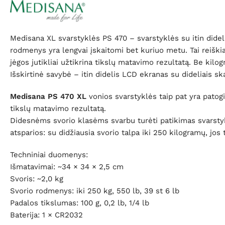
Medisana XL svarstyklės PS 470 – svarstyklės su itin dideli
rodmenys yra lengvai įskaitomi bet kuriuo metu. Tai reišk
jėgos jutikliai užtikrina tikslų matavimo rezultatą. Be kil
Išskirtinė savybė – itin didelis LCD ekranas su dideliais s
Medisana PS 470 XL
vonios svarstyklės taip pat yra patog
tikslų matavimo rezultatą.
Didesnėms svorio klasėms svarbu turėti patikimas svarstyk
atsparios: su didžiausia svorio talpa iki 250 kilogramų, jos
Techniniai duomenys:
Išmatavimai: ~34 × 34 × 2,5 cm
Svoris: ~2,0 kg
Svorio rodmenys: iki 250 kg, 550 lb, 39 st 6 lb
Padalos tikslumas: 100 g, 0,2 lb, 1/4 lb
Baterija: 1 × CR2032