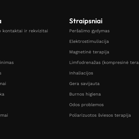
a
Straipsniai
kontaktai ir rekvizitai
Peršalimo gydymas
Elektrostimuliacija
Magnetinė terapija
žinimas
Limfodrenažas (kompresinė tera
s
Inhaliacijos
mai
Gera savijauta
ka
Burnos higiena
Odos problemos
ymai
Poliarizuotos šviesos terapija