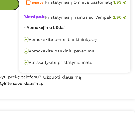
Pristatymas į Omniva paštomatą
1,99 €
Pristatymas į namus su Venipak
2,90 €
Apmokėjimo būdai
Apmokėkite per el.bankininkystę
Apmokėkite bankiniu pavedimu
Atsiskaitykite pristatymo metu
kyti prekę telefonu?
Užduoti klausimą
šykite savo klausimą.