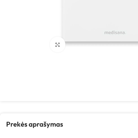
Spustelėkite, kad padidintumėte
Prekės aprašymas