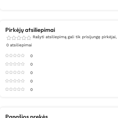
Pirkėjų atsiliepimai
Rašyti atsiliepimą gali tik prisijungę pirkėjai,
0 atsiliepimai
0
0
0
0
0
Panašios prekės