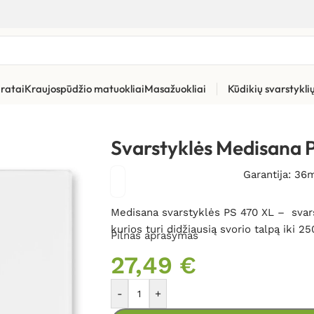
ratai
Kraujospūdžio matuokliai
Masažuokliai
Kūdikių svarstykl
atoriai
»
Svarstyklės Medisana PS 470 XL
Svarstyklės Medisana 
Garantija: 36
Medisana svarstyklės PS 470 XL – svarsty
kurios turi didžiausią svorio talpą iki 2
Pilnas aprašymas
27,49
€
-
+