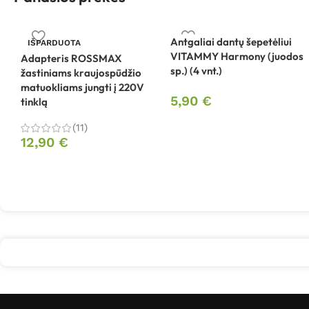
Antgaliai dantų šepetėliui
IŠPARDUOTA
VITAMMY Harmony (juodos
Adapteris ROSSMAX
sp.) (4 vnt.)
žastiniams kraujospūdžio
matuokliams jungti į 220V
5,90
€
tinklą
(11)
12,90
€