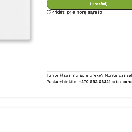
Į krepšelį
Pridėti prie norų sąrašo
Turite klausimų apie prekę? Norite užsisa
Paskambinkite:
+370 683 68331
arba
para