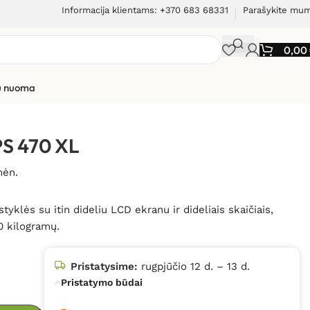
Informacija klientams: +370 683 68331
Parašykite mu
0,00
ių nuoma
PS 470 XL
mėn.
klės su itin dideliu LCD ekranu ir dideliais skaičiais,
50 kilogramų.
Pristatysime:
rugpjūčio 12 d. – 13 d.
Pristatymo būdai