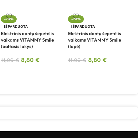
-20%
-20%
E
IŠPARDUOTA
IŠPARDUOTA
V
Elektrinis dantų šepetėlis
Elektrinis dantų šepetėlis
vaikams VITAMMY Smile
vaikams VITAMMY Smile
(baltasis lokys)
(lapė)
8,80
€
8,80
€
11,00
€
11,00
€