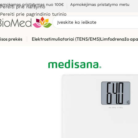
emokamas pristatymas nuo 100€
Apmokėjimas pristatymo metu
Pereiti prie naršymo
Pereiti prie pagrindinio turinio
isos prekės
Elektrostimuliatoriai (TENS/EMS)
Limfodrenažo apa
Pradžia
»
Sveikatos priežiūrai
»
Svarstyklės, kūno masės analiz