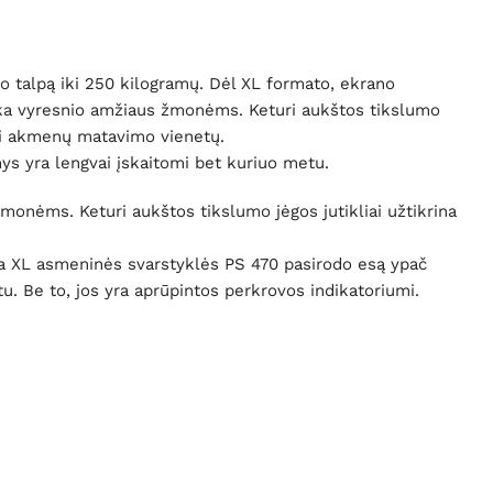
rio talpą iki 250 kilogramų. Dėl XL formato, ekrano
inka vyresnio amžiaus žmonėms. Keturi aukštos tikslumo
 bei akmenų matavimo vienetų.
nys yra lengvai įskaitomi bet kuriuo metu.
onėms. Keturi aukštos tikslumo jėgos jutikliai užtikrina
na XL asmeninės svarstyklės PS 470 pasirodo esą ypač
etu. Be to, jos yra aprūpintos perkrovos indikatoriumi.