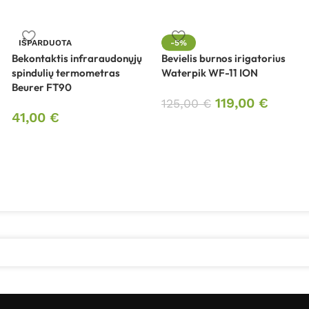
IŠPARDUOTA
-5%
Bekontaktis infraraudonųjų
Bevielis burnos irigatorius
spindulių termometras
Waterpik WF-11 ION
Beurer FT90
119,00
€
125,00
€
41,00
€