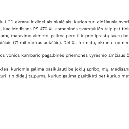
u LCD ekranu ir dideliais skaičiais, kurios turi didžiausią svo
ia, kad Medisana PS 470 XL asmeninės svarstyklės taip pat t
ogramų matavimo vieneto, galima pereiti ir prie įprastų svarų
kaičiais (71 milimetras aukščio). Dėl XL formato, ekrano rodme
ios vonios kambario pagalbinės priemonės vyresnio amžiaus žm
les, kuriomis galima pasikliauti be jokių apribojimų. Medisa
 turi itin didelį talpumą, kuriuo galima pasitikėti bet kuriuo m