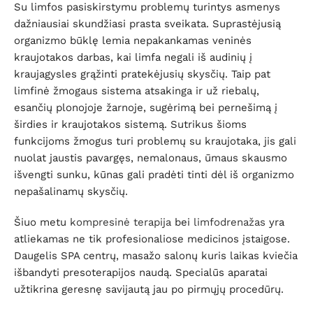
Su limfos pasiskirstymu problemų turintys asmenys
dažniausiai skundžiasi prasta sveikata. Suprastėjusią
organizmo būklę lemia nepakankamas veninės
kraujotakos darbas, kai limfa negali iš audinių į
kraujagysles grąžinti pratekėjusių skysčių. Taip pat
limfinė žmogaus sistema atsakinga ir už riebalų,
esančių plonojoje žarnoje, sugėrimą bei pernešimą į
širdies ir kraujotakos sistemą. Sutrikus šioms
funkcijoms žmogus turi problemų su kraujotaka, jis gali
nuolat jaustis pavargęs, nemalonaus, ūmaus skausmo
išvengti sunku, kūnas gali pradėti tinti dėl iš organizmo
nepašalinamų skysčių.
Šiuo metu
kompresinė terapija
bei
limfodrenažas
yra
atliekamas ne tik profesionaliose medicinos įstaigose.
Daugelis SPA centrų, masažo salonų kuris laikas kviečia
išbandyti presoterapijos naudą. Specialūs aparatai
užtikrina geresnę savijautą jau po pirmųjų procedūrų.