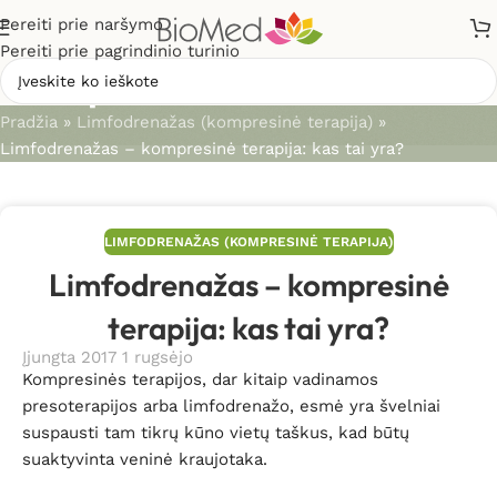
Pereiti prie naršymo
Pereiti prie pagrindinio turinio
Straipsniai
Pradžia
»
Limfodrenažas (kompresinė terapija)
»
Limfodrenažas – kompresinė terapija: kas tai yra?
LIMFODRENAŽAS (KOMPRESINĖ TERAPIJA)
Limfodrenažas – kompresinė
terapija: kas tai yra?
Įjungta 2017 1 rugsėjo
Kompresinės terapijos, dar kitaip vadinamos
presoterapijos arba limfodrenažo, esmė yra švelniai
suspausti tam tikrų kūno vietų taškus, kad būtų
suaktyvinta veninė kraujotaka.