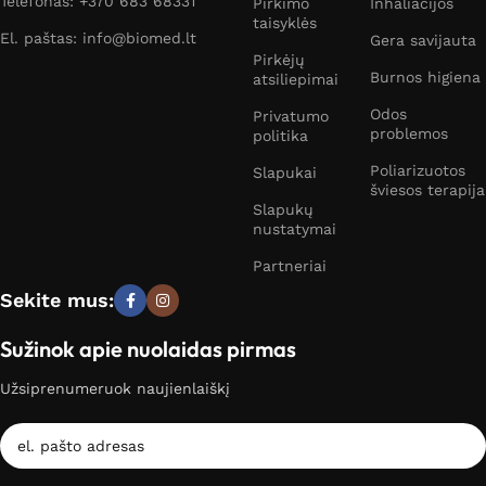
Telefonas: +370 683 68331
Pirkimo
Inhaliacijos
taisyklės
El. paštas: info@biomed.lt
Gera savijauta
Pirkėjų
Burnos higiena
atsiliepimai
Odos
Privatumo
problemos
politika
Poliarizuotos
Slapukai
šviesos terapija
Slapukų
nustatymai
Partneriai
Sekite mus:
Sužinok apie nuolaidas pirmas
Užsiprenumeruok naujienlaiškį