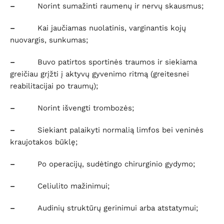
–
Norint sumažinti raumenų ir nervų skausmus;
–
Kai jaučiamas nuolatinis, varginantis kojų
nuovargis, sunkumas;
–
Buvo patirtos sportinės traumos ir siekiama
greičiau grįžti į aktyvų gyvenimo ritmą (greitesnei
reabilitacijai po traumų);
–
Norint išvengti trombozės;
–
Siekiant palaikyti normalią limfos bei veninės
kraujotakos būklę;
–
Po operacijų, sudėtingo chirurginio gydymo;
–
Celiulito mažinimui;
–
Audinių struktūrų gerinimui arba atstatymui;