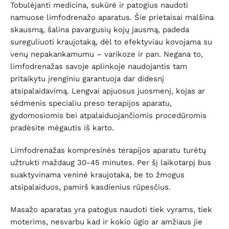
Tobulėjanti medicina, sukūrė ir patogius naudoti
namuose limfodrenažo aparatus. Šie prietaisai malšina
skausmą, šalina pavargusių kojų jausmą, padeda
sureguliuoti kraujotaką, dėl to efektyviau kovojama su
venų nepakankamumu – varikoze ir pan. Negana to,
limfodrenažas savoje aplinkoje naudojantis tam
pritaikytu įrenginiu garantuoja dar didesnį
atsipalaidavimą. Lengvai apjuosus juosmenį, kojas ar
sėdmenis specialiu preso terapijos aparatu,
gydomosiomis bei atpalaiduojančiomis procedūromis
pradėsite mėgautis iš karto.
Limfodrenažas kompresinės terapijos aparatu turėtų
užtrukti maždaug 30-45 minutes. Per šį laikotarpį bus
suaktyvinama veninė kraujotaka, be to žmogus
atsipalaiduos, pamirš kasdienius rūpesčius.
Masažo aparatas yra patogus naudoti tiek vyrams, tiek
moterims, nesvarbu kad ir kokio ūgio ar amžiaus jie