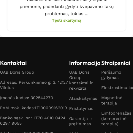
priemonė, padedanti gydyti kvėpavimo takų
problemas, tokias ...
Tęsti skaitymą
Kontaktai
Informacija
Straipsniai
UAB Doris Group
UAB Doris
Peršalimo
Group
gydymas
Adresas: Perkūnkiemio g. 3, 12127
kontaktai ir
Vilnius
Elektrostimulia
rekvizitai
Įmonės kodas: 302544270
Magnetinė
Atsiskaitymas
terapija
PVM mok. kodas:LT100009162019
Pristatymas
Limfodrenažas
Banko sąsk. nr.: LT70 4010 0424
Garantija ir
(kompresinė
0297 9055
grąžinimas
terapija)