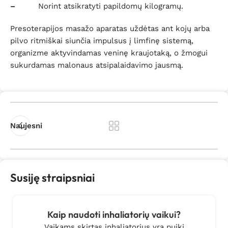
–
Norint atsikratyti papildomų kilogramų.
Presoterapijos masažo aparatas uždėtas ant kojų arba
pilvo ritmiškai siunčia impulsus į limfinę sistemą,
organizme aktyvindamas veninę kraujotaką, o žmogui
sukurdamas malonaus atsipalaidavimo jausmą.
Naujesni
Susiję straipsniai
Kaip naudoti inhaliatorių vaikui?
Vaikams skirtas inhaliatorius yra puiki