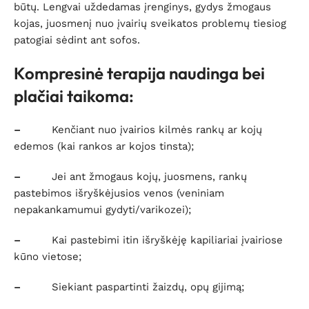
būtų. Lengvai uždedamas įrenginys, gydys žmogaus
kojas, juosmenį nuo įvairių sveikatos problemų tiesiog
patogiai sėdint ant sofos.
Kompresinė terapija naudinga bei
plačiai taikoma:
–
Kenčiant nuo įvairios kilmės rankų ar kojų
edemos (kai rankos ar kojos tinsta);
–
Jei ant žmogaus kojų, juosmens, rankų
pastebimos išryškėjusios venos (veniniam
nepakankamumui gydyti/varikozei);
–
Kai pastebimi itin išryškėję kapiliariai įvairiose
kūno vietose;
–
Siekiant paspartinti žaizdų, opų gijimą;