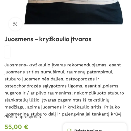
Spustelėkite, kad padidintumėte
Juosmens – kryžkaulio įtvaras
Juosmens-kryžkaulio įtvaras rekomenduojamas, esant
juosmens srities sumušimui, raumenų patempimui,
stuburo juosmeninės dalies, osteoporozės ir
osteochondrozės sąlygotoms ligoms, esant silpniems
nugaros ir / ar pilvo raumenims; nekomplikuoto stuburo
slankstelių lūžio. Įtvaras pagamintas iš tekstilinių
medžiagų, apima juosmens ir kryžkaulio sritis. Prilaiko
juosmeninę stuburo dalį ir palengvina jai tenkantį krūvį.
Pilnas aprašymas
55,00
€
Pristatysime: