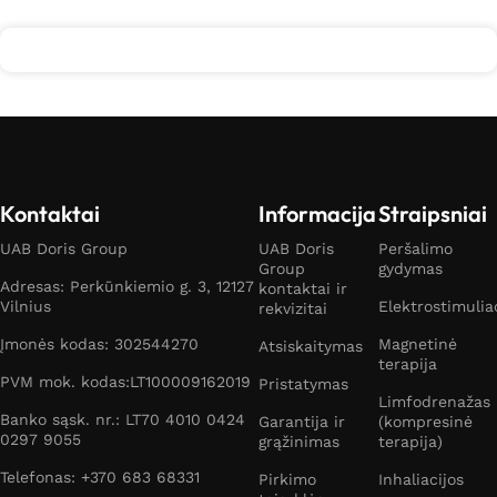
Kontaktai
Informacija
Straipsniai
UAB Doris Group
UAB Doris
Peršalimo
Group
gydymas
Adresas: Perkūnkiemio g. 3, 12127
kontaktai ir
Vilnius
Elektrostimulia
rekvizitai
Įmonės kodas: 302544270
Magnetinė
Atsiskaitymas
terapija
PVM mok. kodas:LT100009162019
Pristatymas
Limfodrenažas
Banko sąsk. nr.: LT70 4010 0424
Garantija ir
(kompresinė
0297 9055
grąžinimas
terapija)
Telefonas: +370 683 68331
Pirkimo
Inhaliacijos