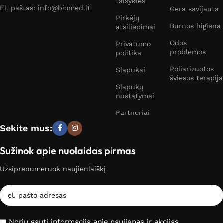
taisyklės
El. paštas: info@biomed.lt
Gera savijauta
Pirkėjų
Burnos higiena
atsiliepimai
Odos
Privatumo
problemos
politika
Poliarizuotos
Slapukai
šviesos terapija
Slapukų
nustatymai
Partneriai
Sekite mus:
Sužinok apie nuolaidas pirmas
Užsiprenumeruok naujienlaiškį
Noriu gauti informaciją apie naujienas ir akcijas.