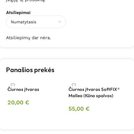
Atsiliepimai
Atsiliepimų dar nėra.
Panašios prekės
Čiurnos įtvaras
Čiurnos įtvaras SoftFIX®
Či
Malleo (Kūno spalvos)
Ma
20,00
€
55,00
€
5
Pasirinkti savybes
Pasirinkti savybes