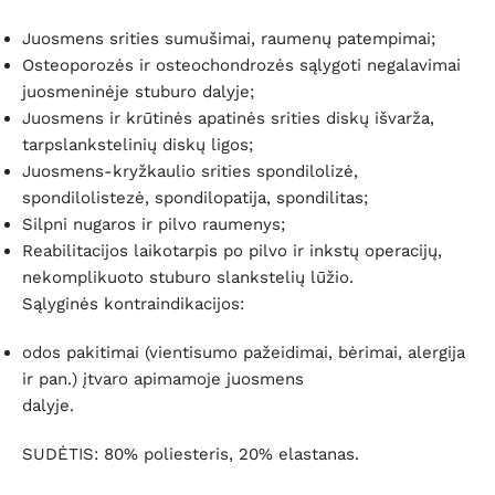
Juosmens srities sumušimai, raumenų patempimai;
Osteoporozės ir osteochondrozės sąlygoti negalavimai
juosmeninėje stuburo dalyje;
Juosmens ir krūtinės apatinės srities diskų išvarža,
tarpslankstelinių diskų ligos;
Juosmens-kryžkaulio srities spondilolizė,
spondilolistezė, spondilopatija, spondilitas;
Silpni nugaros ir pilvo raumenys;
Reabilitacijos laikotarpis po pilvo ir inkstų operacijų,
nekomplikuoto stuburo slankstelių lūžio.
Sąlyginės kontraindikacijos:
odos pakitimai (vientisumo pažeidimai, bėrimai, alergija
ir pan.) įtvaro apimamoje juosmens
dalyje.
SUDĖTIS:
80% poliesteris, 20% elastanas.