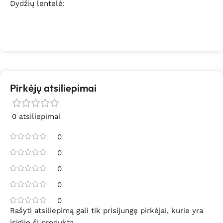
Dydžių lentelė:
Pirkėjų atsiliepimai
0 atsiliepimai
0
0
0
0
0
Rašyti atsiliepimą gali tik prisijungę pirkėjai, kurie yra
įsigiję šį produktą.