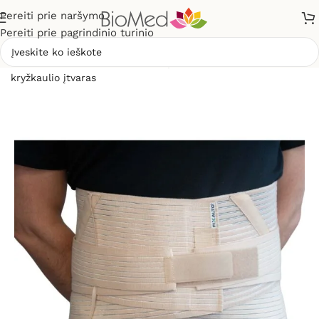
Pereiti prie naršymo
Pereiti prie pagrindinio turinio
Pradžia
»
Sveikatos priežiūrai
»
Įtvarai
»
Juosmens –
kryžkaulio įtvaras