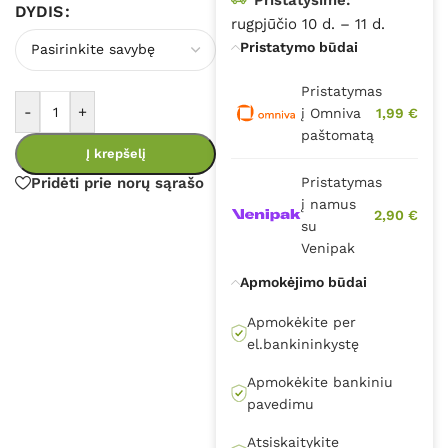
DYDIS
rugpjūčio 10 d. – 11 d.
Pristatymo būdai
Pristatymas
-
+
į Omniva
1,99 €
paštomatą
Į krepšelį
Pridėti prie norų sąrašo
Pristatymas
į namus
2,90 €
su
Venipak
Apmokėjimo būdai
Apmokėkite per
el.bankininkystę
Apmokėkite bankiniu
pavedimu
Atsiskaitykite