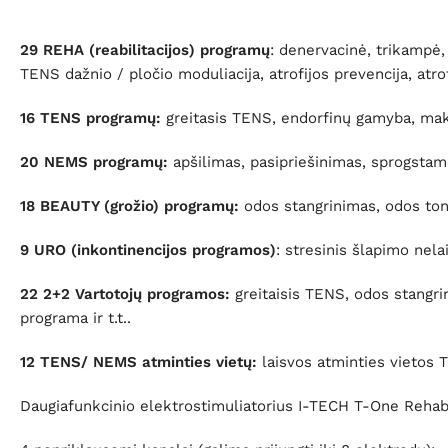
29 REHA (reabilitacijos)
programų
: denervacinė, trikampė
TENS dažnio / pločio moduliacija, atrofijos prevencija, atrof
16 TENS programų:
greitasis TENS, endorfinų gamyba, maksi
20 NEMS programų:
apšilimas, pasipriešinimas, sprogstamo
18 BEAUTY (grožio) programų:
odos stangrinimas, odos toniz
9 URO (inkontinencijos programos)
: stresinis šlapimo ne
22 2+2 Vartotojų programos:
greitaisis TENS, odos stangrin
programa ir t.t..
12 TENS/ NEMS atminties vietų:
laisvos atminties vietos
Daugiafunkcinio elektrostimuliatorius I-TECH T-One Rehab