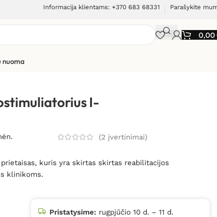
Informacija klientams: +370 683 68331
Parašykite mu
0,00
ių nuoma
torius I-TECH T-One Rehab
stimuliatorius I-
mėn.
(
2
įvertinimai)
rietaisas, kuris yra skirtas skirtas reabilitacijos
os klinikoms.
Pristatysime:
rugpjūčio 10 d. – 11 d.