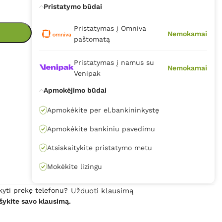
Pristatymo būdai
Pristatymas į Omniva
Nemokamai
paštomatą
Pristatymas į namus su
Nemokamai
Venipak
Apmokėjimo būdai
Apmokėkite per el.bankininkystę
Apmokėkite bankiniu pavedimu
Atsiskaitykite pristatymo metu
Mokėkite lizingu
kyti prekę telefonu?
Užduoti klausimą
šykite savo klausimą.