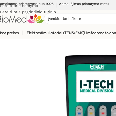
emokamas pristatymas nuo 100€
Apmokėjimas pristatymo metu
Pereiti prie naršymo
Pereiti prie pagrindinio turinio
isos prekės
Elektrostimuliatoriai (TENS/EMS)
Limfodrenažo apa
Pradžia
»
Elektrostimuliacijai (TENS / EMS)
»
Elektrostimuliato