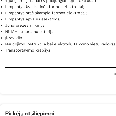
4 jungiamieji laidai (8 prisijungiamieji elektrodai)
Limpantys kvadratinės formos elektrodai;
Limpantys stačiakampio formos elektrodai;
Limpantys apvalūs elektrodai
Jonoforezės rinkinys
Ni-MH įkraunama baterija;
Įkroviklis
Naudojimo instrukcija bei elektrodų taikymo vietų vadovas
Transportavimo krepšys
U
Pirkėjų atsiliepimai