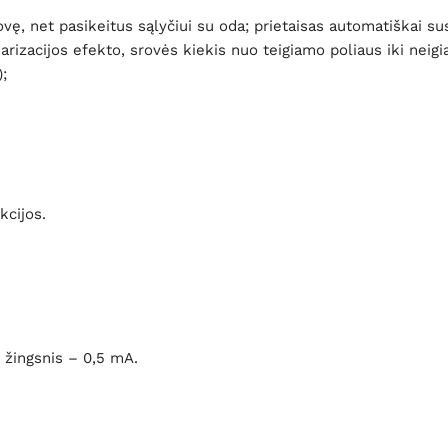
ę, net pasikeitus sąlyčiui su oda; prietaisas automatiškai susto
arizacijos efekto, srovės kiekis nuo teigiamo poliaus iki neig
;
kcijos.
 žingsnis – 0,5 mA.