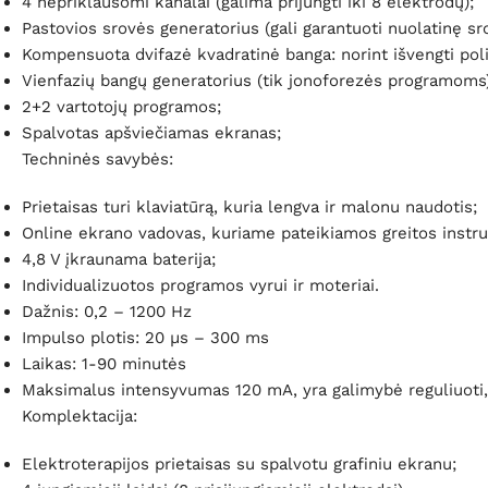
4 nepriklausomi kanalai (galima prijungti iki 8 elektrodų);
Pastovios srovės generatorius (gali garantuoti nuolatinę srov
Kompensuota dvifazė kvadratinė banga: norint išvengti poli
Vienfazių bangų generatorius (tik jonoforezės programoms)
2+2 vartotojų programos;
Spalvotas apšviečiamas ekranas;
Techninės savybės:
Prietaisas turi klaviatūrą, kuria lengva ir malonu naudotis;
Online ekrano vadovas, kuriame pateikiamos greitos instru
4,8 V įkraunama baterija;
Individualizuotos programos vyrui ir moteriai.
Dažnis: 0,2 – 1200 Hz
Impulso plotis: 20 µs – 300 ms
Laikas: 1-90 minutės
Maksimalus intensyvumas 120 mA, yra galimybė reguliuoti,
Komplektacija:
Elektroterapijos prietaisas su spalvotu grafiniu ekranu;