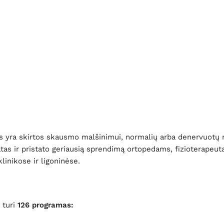
s yra skirtos skausmo malšinimui, normalių arba denervuotų r
atas ir pristato geriausią sprendimą ortopedams, fizioterape
linikose ir ligoninėse.
 turi
126 programas: