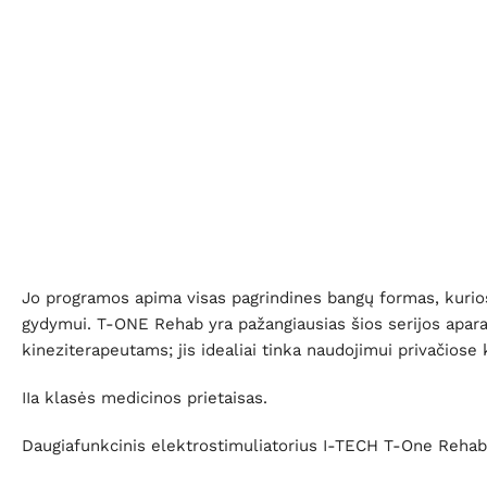
Jo programos apima visas pagrindines bangų formas, kurio
gydymui. T-ONE Rehab yra pažangiausias šios serijos apar
kineziterapeutams; jis idealiai tinka naudojimui privačiose k
IIa klasės medicinos prietaisas.
Daugiafunkcinis elektrostimuliatorius I-TECH T-One Rehab