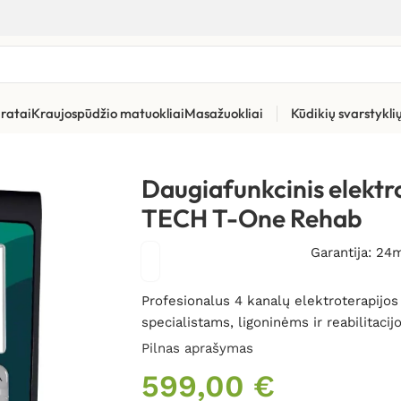
ratai
Kraujospūdžio matuokliai
Masažuokliai
Kūdikių svarstykl
riai skausmui malšinti (TENS)
»
Daugiafunkcinis elektrostimulia
Daugiafunkcinis elektro
TECH T-One Rehab
Garantija: 24
Profesionalus 4 kanalų elektroterapijos p
specialistams, ligoninėms ir reabilitacij
Pilnas aprašymas
599,00
€