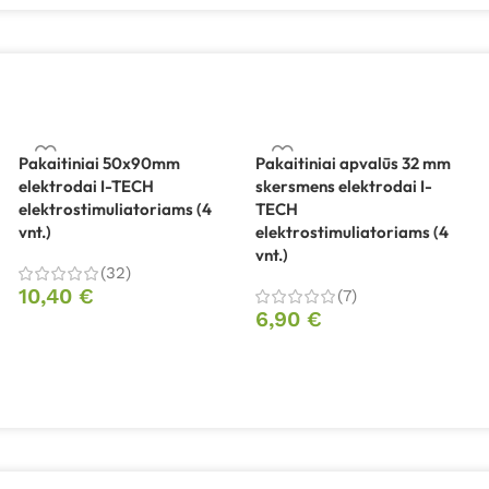
Pakaitiniai 50x90mm
Pakaitiniai apvalūs 32 mm
elektrodai I-TECH
skersmens elektrodai I-
elektrostimuliatoriams (4
TECH
vnt.)
elektrostimuliatoriams (4
vnt.)
(32)
10,40
€
(7)
6,90
€