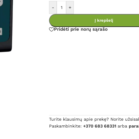
-
+
Į krepšelį
Pridėti prie norų sąrašo
Turite klausimų apie prekę? Norite užsisa
Paskambinkite:
+370 683 68331
arba
para