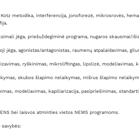
, Kotz metodika, interferencija, jonoforezė, mikrosrovės, h
ija.
mali jėga, priešuždegiminė programa, nugaros skausmai/išialgi
ji jėga, agonistas/antagonistas, raumenų atpalaidavimas, gilus
avimas, ryškinimas, mikroliftingas, lipolizė, modeliavimas, kapi
laikymas, skubos šlapimo nelaikymas, mišrus šlapimo nelaikym
imas, modeliavimas, kapiliarizacija, pasipriešinimas, standarti
 TENS bei laisvos atminties vietos NEMS programoms.
 savybės: