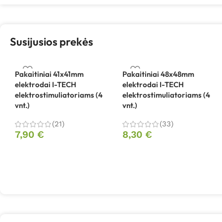
Susijusios prekės
Pakaitiniai 41x41mm
Pakaitiniai 48x48mm
elektrodai I-TECH
elektrodai I-TECH
elektrostimuliatoriams (4
elektrostimuliatoriams (4
vnt.)
vnt.)
(21)
(33)
7,90
€
8,30
€