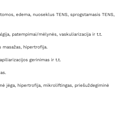
ematomos, edema, nuoseklus TENS, sprogstamasis TENS,
ja, patempimai/mėlynės, vaskuliarizacija ir t.t.
 masažas, hipertrofija.
liarizacijos gerinimas ir t.t.
as.
nė jėga, hipertrofija, mikroliftingas, priešuždegiminė