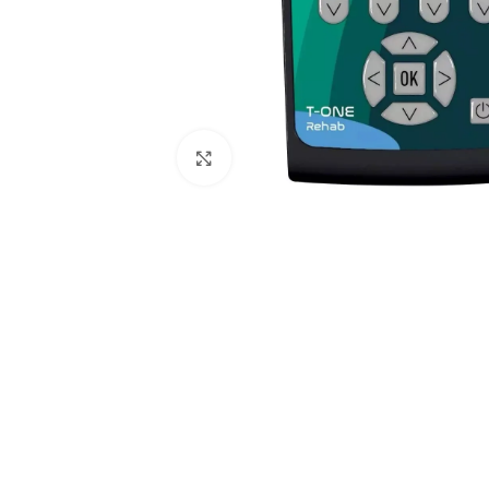
Spustelėkite, kad padidintumėte