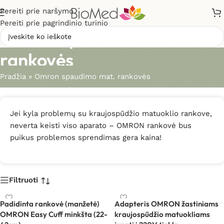
Pereiti prie naršymo
Pereiti prie pagrindinio turinio
Omron spaudimo mat.
rankovės
Pradžia
»
Omron spaudimo mat. rankovės
Jei kyla problemų su kraujospūdžio matuoklio rankove,
neverta keisti viso aparato – OMRON rankovė bus
puikus problemos sprendimas gera kaina!
Filtruoti
Padidinta rankovė (manžetė)
Adapteris OMRON žastiniams
OMRON Easy Cuff minkšta (22-
kraujospūdžio matuokliams