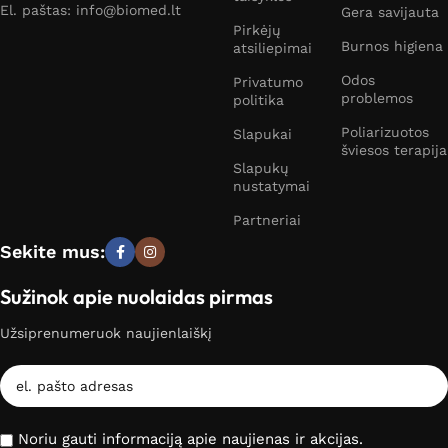
El. paštas: info@biomed.lt
Gera savijauta
Pirkėjų
Burnos higiena
atsiliepimai
Odos
Privatumo
problemos
politika
Poliarizuotos
Slapukai
šviesos terapija
Slapukų
nustatymai
Partneriai
Sekite mus:
Sužinok apie nuolaidas pirmas
Užsiprenumeruok naujienlaiškį
Noriu gauti informaciją apie naujienas ir akcijas.