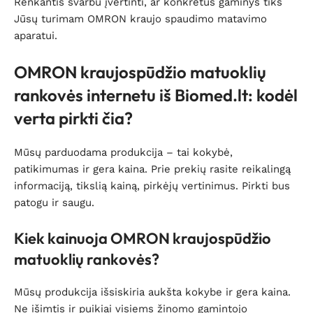
Renkantis svarbu įvertinti, ar konkretus gaminys tiks
Jūsų turimam OMRON kraujo spaudimo matavimo
aparatui.
OMRON kraujospūdžio matuoklių
rankovės internetu iš Biomed.lt: kodėl
verta pirkti čia?
Mūsų parduodama produkcija – tai kokybė,
patikimumas ir gera kaina. Prie prekių rasite reikalingą
informaciją, tikslią kainą, pirkėjų vertinimus. Pirkti bus
patogu ir saugu.
Kiek kainuoja OMRON kraujospūdžio
matuoklių rankovės?
Mūsų produkcija išsiskiria aukšta kokybe ir gera kaina.
Ne išimtis ir puikiai visiems žinomo gamintojo