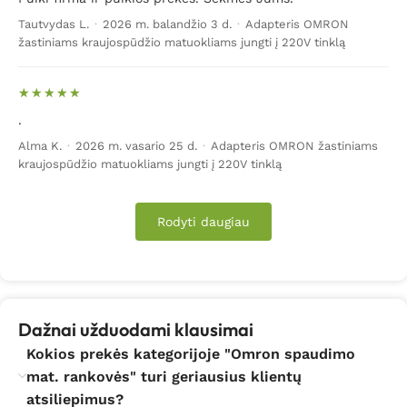
Tautvydas L.
·
2026 m. balandžio 3 d.
·
Adapteris OMRON
žastiniams kraujospūdžio matuokliams jungti į 220V tinklą
.
Alma K.
·
2026 m. vasario 25 d.
·
Adapteris OMRON žastiniams
kraujospūdžio matuokliams jungti į 220V tinklą
Rodyti daugiau
Dažnai užduodami klausimai
Kokios prekės kategorijoje "Omron spaudimo
mat. rankovės" turi geriausius klientų
atsiliepimus?