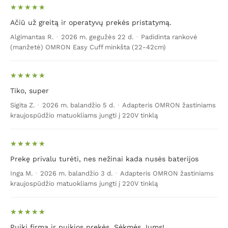
Ačiū už greitą ir operatyvų prekės pristatymą.
Algimantas R.
·
2026 m. gegužės 22 d.
·
Padidinta rankovė
(manžetė) OMRON Easy Cuff minkšta (22-42cm)
Tiko, super
Sigita Z.
·
2026 m. balandžio 5 d.
·
Adapteris OMRON žastiniams
kraujospūdžio matuokliams jungti į 220V tinklą
Prekę privalu turėti, nes nežinai kada nusės baterijos
Inga M.
·
2026 m. balandžio 3 d.
·
Adapteris OMRON žastiniams
kraujospūdžio matuokliams jungti į 220V tinklą
Puiki firma ir puikios prekės. Sėkmės Jums!