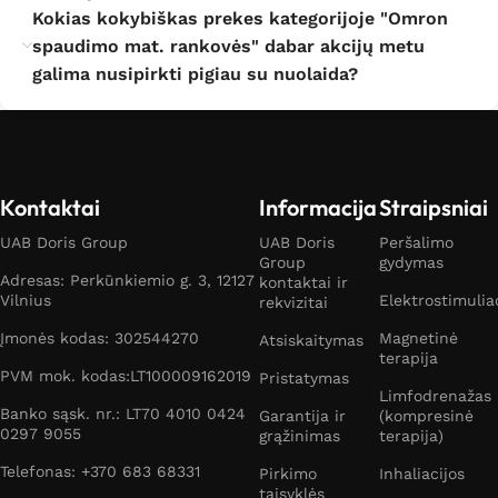
Kokias kokybiškas prekes kategorijoje "Omron
spaudimo mat. rankovės" dabar akcijų metu
galima nusipirkti pigiau su nuolaida?
Kontaktai
Informacija
Straipsniai
UAB Doris Group
UAB Doris
Peršalimo
Group
gydymas
Adresas: Perkūnkiemio g. 3, 12127
kontaktai ir
Vilnius
Elektrostimulia
rekvizitai
Įmonės kodas: 302544270
Magnetinė
Atsiskaitymas
terapija
PVM mok. kodas:LT100009162019
Pristatymas
Limfodrenažas
Banko sąsk. nr.: LT70 4010 0424
Garantija ir
(kompresinė
0297 9055
grąžinimas
terapija)
Telefonas: +370 683 68331
Pirkimo
Inhaliacijos
taisyklės