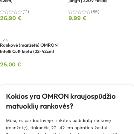
42cm)
jungti į 220V tinklą
(11)
(85)
26,90
€
9,99
€
Į krepšelį
Į krepšelį
Rankovė (manžetė) OMRON
Intelli Cuff kieta (22-42cm)
25,00
€
Į krepšelį
Kokios yra OMRON kraujospūdžio
matuoklių rankovės?
Mūsų e. parduotuvėje rinkitės padidintą rankovę
(manžetę), tinkančią 22–42 cm apimties žastui.