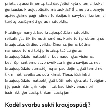
prietaisų asortimentą, tad daugeliui kyla dilema: koks
geriausias kraujospūdžio matuoklis? Šiame straipsnyje
apžvelgsime pagrindines funkcijas ir savybes, kuriomis
turėtų pasižymėti geras matuoklis.
Klaidinga manyti, kad kraujospūdžio matuoklis
reikalingas tik tiems žmonėms, kurie turi problemų su
kraujotaka, širdies veikla. Žinoma, jiems būtina
namuose turėti tokį prietaisą, tačiau geras
kraujospūdžio matuoklis bus naudingas visiems,
besirūpinantiems savo sveikata ir gera savijauta, nes
kraujospūdžio sumažėjimą ar padidėjimą gali lemti ne
tik minėti sveikatos sutrikimai. Tiesa, išsirinkti
kraujospūdžio matuoklį gali būti nelengva, atsižvelgiant
į jų pasirinkimą rinkoje ir tai, kad kiekvienas nori
išsirinkti geriausią, tinkamiausią jam.
Kodėl svarbu sekti kraujospūdį?