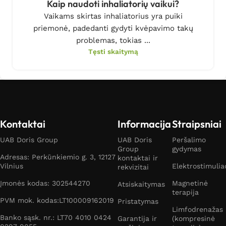
Kaip naudoti inhaliatorių vaikui?
Vaikams skirtas inhaliatorius yra puiki
priemonė, padedanti gydyti kvėpavimo takų
problemas, tokias ...
Tęsti skaitymą
Kontaktai
Informacija
Straipsniai
UAB Doris Group
UAB Doris
Peršalimo
Group
gydymas
Adresas: Perkūnkiemio g. 3, 12127
kontaktai ir
Vilnius
Elektrostimulia
rekvizitai
Įmonės kodas: 302544270
Magnetinė
Atsiskaitymas
terapija
PVM mok. kodas:LT100009162019
Pristatymas
Limfodrenažas
Banko sąsk. nr.: LT70 4010 0424
Garantija ir
(kompresinė