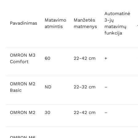
Automatinė
Matavimo
Manžetės
3-jų
Pavadinimas
atmintis
matmenys
matavimų
funkcija
OMRON M3
60
22-42 cm
+
Comfort
OMRON M2
ND
22-32 cm
–
Basic
OMRON M2
30
22-42 cm
–
OMRON M6