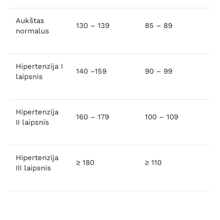
Aukštas
130 – 139
85 – 89
normalus
Hipertenzija I
140 –159
90 – 99
laipsnis
Hipertenzija
160 – 179
100 – 109
II laipsnis
Hipertenzija
≥ 180
≥ 110
III laipsnis