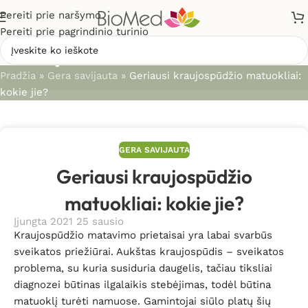
Pereiti prie naršymo
Pereiti prie pagrindinio turinio
Straipsniai
Pradžia
»
Gera savijauta
»
Geriausi kraujospūdžio matuokliai:
kokie jie?
GERA SAVIJAUTA
Geriausi kraujospūdžio
matuokliai: kokie jie?
Įjungta 2021 25 sausio
Kraujospūdžio matavimo prietaisai yra labai svarbūs
sveikatos priežiūrai. Aukštas kraujospūdis – sveikatos
problema, su kuria susiduria daugelis, tačiau tiksliai
diagnozei būtinas ilgalaikis stebėjimas, todėl būtina
matuoklį turėti namuose. Gamintojai siūlo platų šių