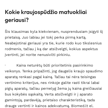
Kokie kraujospūdžio matuokliai
geriausi?
Šis klausimas kyla kiekvienam, nusprendusiam įsigyti šį
prietaisą. Juo labiau jei tokį perka pirmą kartą.
Neabejotinai geriausi yra tie, kurie rodo kuo tikslesnius
rodmenis, tačiau į ką dar atsižvelgti, kokius aspektus
įvertinti, jei norite nenusivilti pirkiniu.
·
Kaina neturėtų būti prioritetinis pasirinkimo
veiksnys
. Tenka pripažinti, jog daugelis kraujo spaudimo
aparatą renkasi pagal kainą. Tačiau tai nėra teisingas
vertinimo kriterijus, nes rinkoje galite rasti tikrai labai
pigių aparatų, tačiau pernelyg žema jų kaina greičiausiai
bus kokybės sąskaitą. Verta atsižvelgti ir į aparato
gamintoją, pardavėją, prietaiso charakteristiką, tada
drauge vertinti ir kainos adekvatumą. Biomed.lt el.