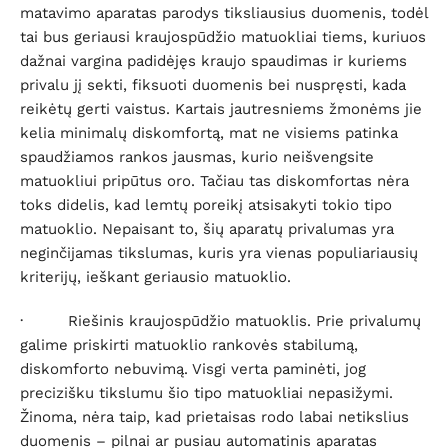
matavimo aparatas parodys tiksliausius duomenis, todėl
tai bus geriausi kraujospūdžio matuokliai tiems, kuriuos
dažnai vargina padidėjęs kraujo spaudimas ir kuriems
privalu jį sekti, fiksuoti duomenis bei nuspręsti, kada
reikėtų gerti vaistus. Kartais jautresniems žmonėms jie
kelia minimalų diskomfortą, mat ne visiems patinka
spaudžiamos rankos jausmas, kurio neišvengsite
matuokliui pripūtus oro. Tačiau tas diskomfortas nėra
toks didelis, kad lemtų poreikį atsisakyti tokio tipo
matuoklio. Nepaisant to, šių aparatų privalumas yra
neginčijamas tikslumas, kuris yra vienas populiariausių
kriterijų, ieškant geriausio matuoklio.
·
Riešinis kraujospūdžio matuoklis
. Prie privalumų
galime priskirti matuoklio rankovės stabilumą,
diskomforto nebuvimą. Visgi verta paminėti, jog
precizišku tikslumu šio tipo matuokliai nepasižymi.
Žinoma, nėra taip, kad prietaisas rodo labai netikslius
duomenis – pilnai ar pusiau automatinis aparatas