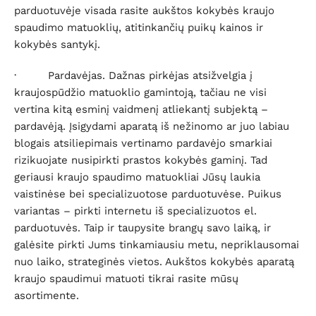
parduotuvėje visada rasite aukštos kokybės kraujo
spaudimo matuoklių, atitinkančių puikų kainos ir
kokybės santykį.
·
Pardavėjas
. Dažnas pirkėjas atsižvelgia į
kraujospūdžio matuoklio gamintoją, tačiau ne visi
vertina kitą esminį vaidmenį atliekantį subjektą –
pardavėją. Įsigydami aparatą iš nežinomo ar juo labiau
blogais atsiliepimais vertinamo pardavėjo smarkiai
rizikuojate nusipirkti prastos kokybės gaminį. Tad
geriausi kraujo spaudimo matuokliai Jūsų laukia
vaistinėse bei specializuotose parduotuvėse. Puikus
variantas – pirkti internetu iš specializuotos el.
parduotuvės. Taip ir taupysite brangų savo laiką, ir
galėsite pirkti Jums tinkamiausiu metu, nepriklausomai
nuo laiko, strateginės vietos. Aukštos kokybės aparatą
kraujo spaudimui matuoti tikrai rasite mūsų
asortimente.