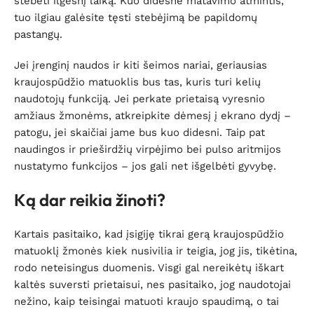
stebėti ilgesnį laiką. Kuo didesnė matavimo atmintis,
tuo ilgiau galėsite tęsti stebėjimą be papildomų
pastangų.
Jei įrenginį naudos ir kiti šeimos nariai, geriausias
kraujospūdžio matuoklis bus tas, kuris turi kelių
naudotojų funkciją. Jei perkate prietaisą vyresnio
amžiaus žmonėms, atkreipkite dėmesį į ekrano dydį –
patogu, jei skaičiai jame bus kuo didesni. Taip pat
naudingos ir prieširdžių virpėjimo bei pulso aritmijos
nustatymo funkcijos – jos gali net išgelbėti gyvybę.
Ką dar reikia žinoti?
Kartais pasitaiko, kad įsigiję tikrai gerą kraujospūdžio
matuoklį žmonės kiek nusivilia ir teigia, jog jis, tikėtina,
rodo neteisingus duomenis. Visgi gal nereikėtų iškart
kaltės suversti prietaisui, nes pasitaiko, jog naudotojai
nežino, kaip teisingai matuoti kraujo spaudimą, o tai