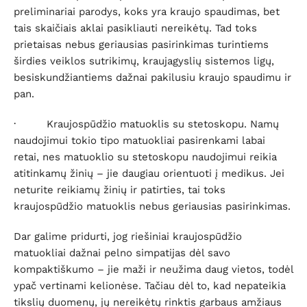
preliminariai parodys, koks yra kraujo spaudimas, bet
tais skaičiais aklai pasikliauti nereikėtų. Tad toks
prietaisas nebus geriausias pasirinkimas turintiems
širdies veiklos sutrikimų, kraujagyslių sistemos ligų,
besiskundžiantiems dažnai pakilusiu kraujo spaudimu ir
pan.
·
Kraujospūdžio matuoklis su stetoskopu
. Namų
naudojimui tokio tipo matuokliai pasirenkami labai
retai, nes matuoklio su stetoskopu naudojimui reikia
atitinkamų žinių – jie daugiau orientuoti į medikus. Jei
neturite reikiamų žinių ir patirties, tai toks
kraujospūdžio matuoklis nebus geriausias pasirinkimas.
Dar galime pridurti, jog riešiniai kraujospūdžio
matuokliai dažnai pelno simpatijas dėl savo
kompaktiškumo – jie maži ir neužima daug vietos, todėl
ypač vertinami kelionėse. Tačiau dėl to, kad nepateikia
tikslių duomenų, jų nereikėtų rinktis garbaus amžiaus