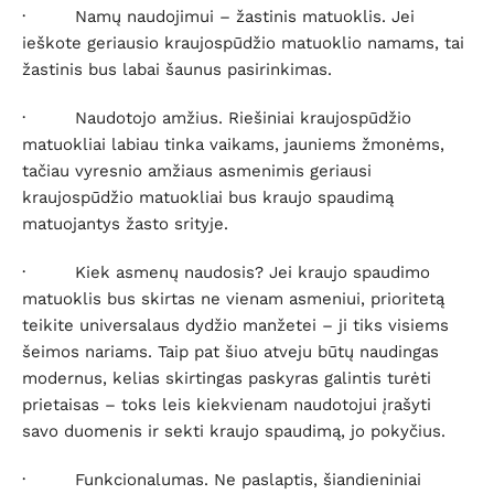
·
Namų naudojimui – žastinis matuoklis
. Jei
ieškote geriausio kraujospūdžio matuoklio namams, tai
žastinis bus labai šaunus pasirinkimas.
·
Naudotojo amžius
. Riešiniai kraujospūdžio
matuokliai labiau tinka vaikams, jauniems žmonėms,
tačiau vyresnio amžiaus asmenimis geriausi
kraujospūdžio matuokliai bus kraujo spaudimą
matuojantys žasto srityje.
·
Kiek asmenų naudosis?
Jei kraujo spaudimo
matuoklis bus skirtas ne vienam asmeniui, prioritetą
teikite universalaus dydžio manžetei – ji tiks visiems
šeimos nariams. Taip pat šiuo atveju būtų naudingas
modernus, kelias skirtingas paskyras galintis turėti
prietaisas – toks leis kiekvienam naudotojui įrašyti
savo duomenis ir sekti kraujo spaudimą, jo pokyčius.
·
Funkcionalumas
. Ne paslaptis, šiandieniniai