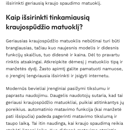
išsirinkti geriausią kraujo spaudimo matuoklį.
Kaip išsirinkti tinkamiausią
kraujospūdžio matuoklį?
Geriausias kraujospūdžio matuoklis nebūtinai turi būti
brangiausias, tačiau kuo naujesnis modelis ir didesnis
funkcijų skaičius, tuo didesnė ir kaina. Dėl to pravartu
rinktis atsakingai. Atkreipkite dėmesį į matuoklio tipą ir
manžetės dydį. Žasto apimtį galite pamatuoti namuose,
o įrenginį lengviausia išsirinkti ir įsigyti internetu.
Modernūs bevieliai įrenginiai pasižymi tikslumu ir
paprastu naudojimu. Daugelis naudotojų sutaria, kad tai
geriausi kraujospūdžio matuokliai, puikiai atitinkantys jų
poreikius. automatinio matavimo funkcija (kai manžetė
pati išsipučia) padeda pagerinti matavimo tikslumą ir
taupo laiką. Tai itin naudinga, kai kraujo spaudimą reikia