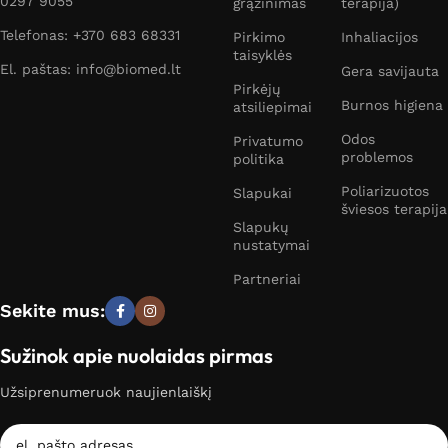
0297 9055
grąžinimas
terapija)
Telefonas: +370 683 68331
Pirkimo
Inhaliacijos
taisyklės
El. paštas: info@biomed.lt
Gera savijauta
Pirkėjų
Burnos higiena
atsiliepimai
Odos
Privatumo
problemos
politika
Poliarizuotos
Slapukai
šviesos terapija
Slapukų
nustatymai
Partneriai
Sekite mus:
Sužinok apie nuolaidas pirmas
Užsiprenumeruok naujienlaiškį