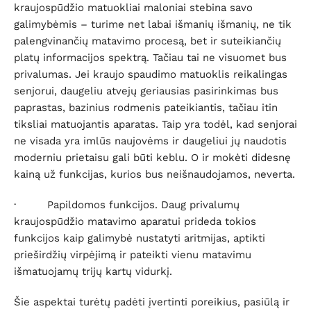
kraujospūdžio matuokliai maloniai stebina savo
galimybėmis – turime net labai išmanių išmanių, ne tik
palengvinančių matavimo procesą, bet ir suteikiančių
platų informacijos spektrą. Tačiau tai ne visuomet bus
privalumas. Jei kraujo spaudimo matuoklis reikalingas
senjorui, daugeliu atvejų geriausias pasirinkimas bus
paprastas, bazinius rodmenis pateikiantis, tačiau itin
tiksliai matuojantis aparatas. Taip yra todėl, kad senjorai
ne visada yra imlūs naujovėms ir daugeliui jų naudotis
moderniu prietaisu gali būti keblu. O ir mokėti didesnę
kainą už funkcijas, kurios bus neišnaudojamos, neverta.
·
Papildomos funkcijos.
Daug privalumų
kraujospūdžio matavimo aparatui prideda tokios
funkcijos kaip galimybė nustatyti aritmijas, aptikti
prieširdžių virpėjimą ir pateikti vienu matavimu
išmatuojamų trijų kartų vidurkį.
Šie aspektai turėtų padėti įvertinti poreikius, pasiūlą ir