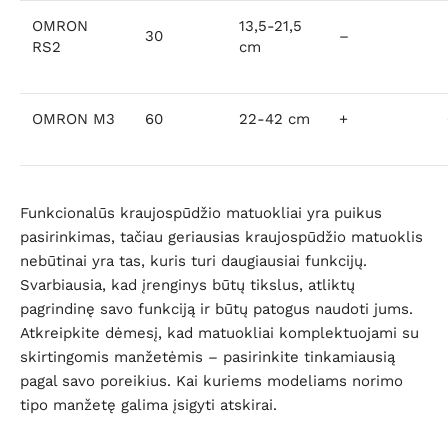
OMRON
13,5-21,5
30
–
RS2
cm
OMRON M3
60
22-42 cm
+
Funkcionalūs kraujospūdžio matuokliai yra puikus
pasirinkimas, tačiau geriausias kraujospūdžio matuoklis
nebūtinai yra tas, kuris turi daugiausiai funkcijų.
Svarbiausia, kad įrenginys būtų tikslus, atliktų
pagrindinę savo funkciją ir būtų patogus naudoti jums.
Atkreipkite dėmesį, kad matuokliai komplektuojami su
skirtingomis manžetėmis – pasirinkite tinkamiausią
pagal savo poreikius. Kai kuriems modeliams norimo
tipo manžetę galima įsigyti atskirai.