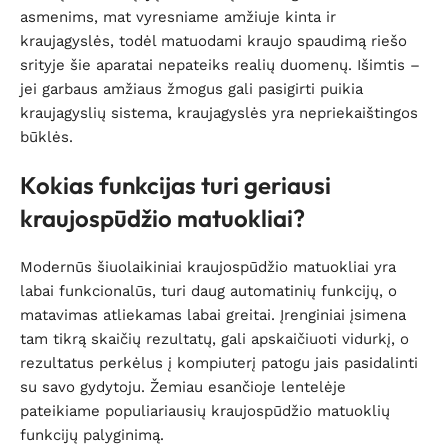
asmenims, mat vyresniame amžiuje kinta ir
kraujagyslės, todėl matuodami kraujo spaudimą riešo
srityje šie aparatai nepateiks realių duomenų. Išimtis –
jei garbaus amžiaus žmogus gali pasigirti puikia
kraujagyslių sistema, kraujagyslės yra nepriekaištingos
būklės.
Kokias funkcijas turi geriausi
kraujospūdžio matuokliai?
Modernūs šiuolaikiniai kraujospūdžio matuokliai yra
labai funkcionalūs, turi daug automatinių funkcijų, o
matavimas atliekamas labai greitai. Įrenginiai įsimena
tam tikrą skaičių rezultatų, gali apskaičiuoti vidurkį, o
rezultatus perkėlus į kompiuterį patogu jais pasidalinti
su savo gydytoju. Žemiau esančioje lentelėje
pateikiame populiariausių kraujospūdžio matuoklių
funkcijų palyginimą.