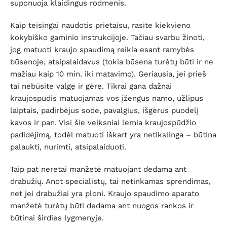
suponuoja klaidingus rodmenis.
Kaip teisingai naudotis prietaisu, rasite kiekvieno
kokybiško gaminio instrukcijoje. Tačiau svarbu žinoti,
jog matuoti kraujo spaudimą reikia esant ramybės
būsenoje, atsipalaidavus (tokia būsena turėtų būti ir ne
mažiau kaip 10 min. iki matavimo). Geriausia, jei prieš
tai nebūsite valgę ir gėrę. Tikrai gana dažnai
kraujospūdis matuojamas vos įžengus namo, užlipus
laiptais, padirbėjus sode, pavalgius, išgėrus puodelį
kavos ir pan. Visi šie veiksniai lemia kraujospūdžio
padidėjimą, todėl matuoti iškart yra netikslinga – būtina
palaukti, nurimti, atsipalaiduoti.
Taip pat neretai manžetė matuojant dedama ant
drabužių. Anot specialistų, tai netinkamas sprendimas,
net jei drabužiai yra ploni. Kraujo spaudimo aparato
manžetė turėtų būti dedama ant nuogos rankos ir
būtinai širdies lygmenyje.