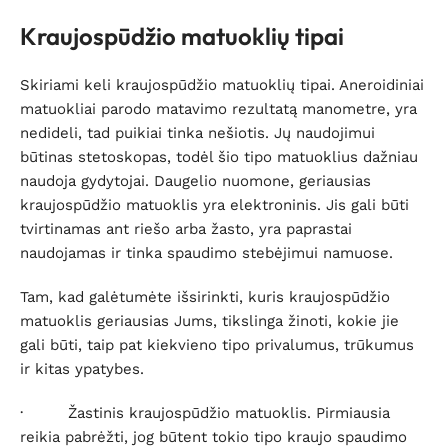
Kraujospūdžio matuoklių tipai
Skiriami keli kraujospūdžio matuoklių tipai. Aneroidiniai
matuokliai parodo matavimo rezultatą manometre, yra
nedideli, tad puikiai tinka nešiotis. Jų naudojimui
būtinas stetoskopas, todėl šio tipo matuoklius dažniau
naudoja gydytojai. Daugelio nuomone, geriausias
kraujospūdžio matuoklis yra elektroninis. Jis gali būti
tvirtinamas ant riešo arba žasto, yra paprastai
naudojamas ir tinka spaudimo stebėjimui namuose.
Tam, kad galėtumėte išsirinkti, kuris kraujospūdžio
matuoklis geriausias Jums, tikslinga žinoti, kokie jie
gali būti, taip pat kiekvieno tipo privalumus, trūkumus
ir kitas ypatybes.
·
Žastinis kraujospūdžio matuoklis
. Pirmiausia
reikia pabrėžti, jog būtent tokio tipo kraujo spaudimo