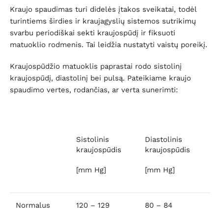
Kraujo spaudimas turi didelės įtakos sveikatai, todėl
turintiems širdies ir kraujagyslių sistemos sutrikimų
svarbu periodiškai sekti kraujospūdį ir fiksuoti
matuoklio rodmenis. Tai leidžia nustatyti vaistų poreikį.
Kraujospūdžio matuoklis paprastai rodo sistolinį
kraujospūdį, diastolinį bei pulsą. Pateikiame kraujo
spaudimo vertes, rodančias, ar verta sunerimti:
Sistolinis
Diastolinis
kraujospūdis
kraujospūdis
[mm Hg]
[mm Hg]
Normalus
120 – 129
80 – 84