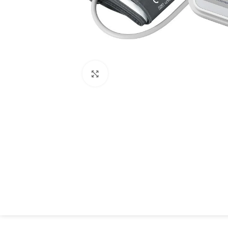
Spustelėkite, kad padidintumėte