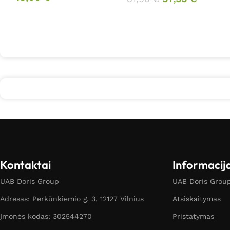
Kontaktai
Informacij
UAB Doris Group
UAB Doris Group 
Adresas: Perkūnkiemio g. 3, 12127 Vilnius
Atsiskaitymas
Įmonės kodas: 302544270
Pristatymas