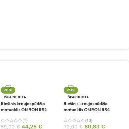
Ž
-25%
-23%
m
IŠPARDUOTA
IŠPARDUOTA
Riešinis kraujospūdžio
Riešinis kraujospūdžio
matuoklis OMRON RS2
matuoklis OMRON RS4
(7)
(10)
44,25
€
60,83
€
59,00
€
79,00
€