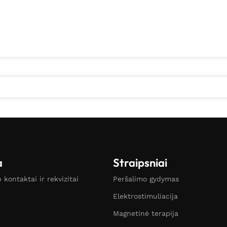
a
Straipsniai
kontaktai ir rekvizitai
Peršalimo gydymas
Elektrostimuliacija
Magnetinė terapija