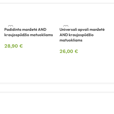
Padidinta manžetė AND
Universali apvali manžetė
kraujospūdžio matuokliams
AND kraujospūdžio
matuokliams
28,90
€
26,00
€