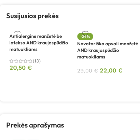
Susijusios prekės
Antialerginė manžetė be
-24%
latekso AND kraujospūdžio
Novatoriška apvali manžetė
matuokliams
AND kraujospūdžio
matuokliams
(13)
20,50
€
22,00
€
29,00
€
Prekės aprašymas