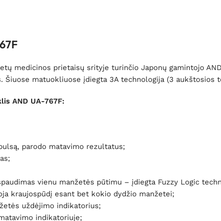
767F
tų medicinos prietaisų srityje turinčio Japonų gamintojo AND
 Šiuose matuokliuose įdiegta 3A technologija (3 aukštosios te
klis AND UA-767F:
 pulsą, parodo matavimo rezultatus;
as;
 spaudimas vienu manžetės pūtimu – įdiegta Fuzzy Logic techn
oja kraujospūdį esant bet kokio dydžio manžetei;
žetės uždėjimo indikatorius;
matavimo indikatoriuje;