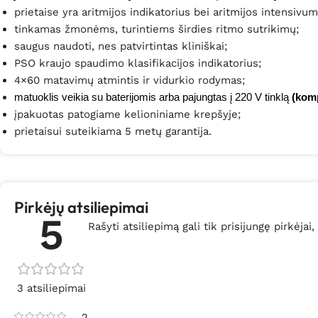
prietaise yra aritmijos indikatorius bei aritmijos intensivu
tinkamas žmonėms, turintiems širdies ritmo sutrikimų;
saugus naudoti, nes patvirtintas kliniškai;
PSO kraujo spaudimo klasifikacijos indikatorius;
4×60 matavimų atmintis ir vidurkio rodymas;
matuoklis veikia su baterijomis arba pajungtas į 220 V tinklą
(komp
įpakuotas patogiame kelioniniame krepšyje;
prietaisui suteikiama 5 metų garantija.
Pirkėjų atsiliepimai
5
Rašyti atsiliepimą gali tik prisijungę pirkėjai,
3 atsiliepimai
2