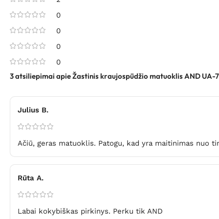
0
0
0
0
3 atsiliepimai apie
Žastinis kraujospūdžio matuoklis AND UA-
Julius B.
Ačiū, geras matuoklis. Patogu, kad yra maitinimas nuo ti
Rūta A.
Labai kokybiškas pirkinys. Perku tik AND