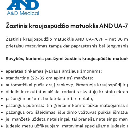
Žastinis kraujospūdžio matuoklis AND UA-
Žastinis kraujospūdžio matuoklis AND UA-767F – net 30 me
prietaisu matavimas tampa dar paprastesnis bei lengvesnis.
Savybės, kuriomis pasižymi žastinis kraujospūdžio matuo
aparatas tinkamas įvairaus amžiaus žmonėms;
standartine (22-32 cm apimties) manžete;
automatiškai pučia orą į rankovę, išmatuoja kraujospūdį ir
didelis ir rezultatus aiškiai rodantis skystųjų kristalų ekran
pažangi manžetė: be latekso ir be metalo;
pažangus pūtimas: itin greitai ir komfortiškai matuojamas
pažangus oro išleidimas: išleidimo vožtuvas puikiai išmatu
jei manžetė uždėta neteisingai, tai praneša neteisingo man
judesio metu užfiksuojami matavimai specialiame judesio 