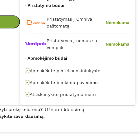
Pristatymo būdai
Pristatymas į Omniva
Nemokamai
paštomatą
Pristatymas į namus su
Nemokamai
Venipak
Apmokėjimo būdai
Apmokėkite per el.bankininkystę
Apmokėkite bankiniu pavedimu
Atsiskaitykite pristatymo metu
kyti prekę telefonu?
Užduoti klausimą
šykite savo klausimą.