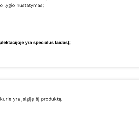
mo lygio nustatymas;
lektacijoje yra specialus laidas);
 kurie yra įsigiję šį produktą.