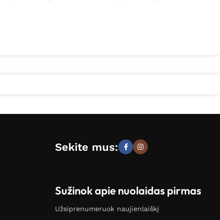
Sekite mus:
Sužinok apie nuolaidas pirmas
Užsiprenumeruok naujienlaiškį