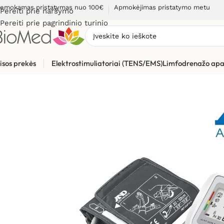
emokamas pristatymas nuo 100€
Apmokėjimas pristatymo metu
Pereiti prie naršymo
Pereiti prie pagrindinio turinio
isos prekės
Elektrostimuliatoriai (TENS/EMS)
Limfodrenažo apa
Pradžia
»
Sveikatos priežiūrai
»
Kraujospūdžio matuokliai
»
Žas