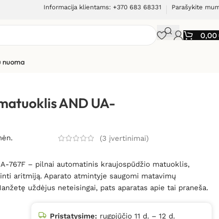
Informacija klientams: +370 683 68331
Parašykite mu
0,00
ių nuoma
lis AND UA-767F
 matuoklis AND UA-
mėn.
(
3
įvertinimai)
A-767F – pilnai automatinis kraujospūdžio matuoklis,
žinti aritmiją. Aparato atmintyje saugomi matavimų
 Manžetę uždėjus neteisingai, pats aparatas apie tai praneša.
Pristatysime:
rugpjūčio 11 d. – 12 d.