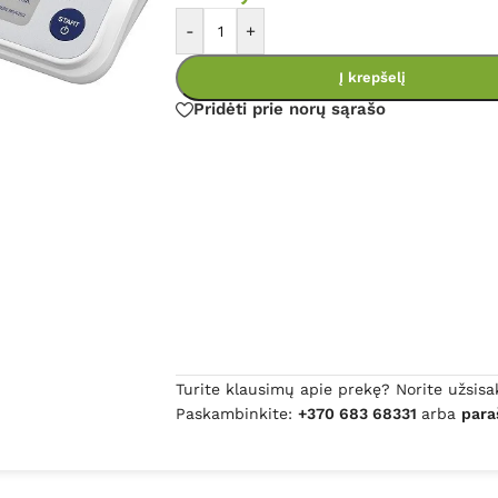
-
+
Į krepšelį
Pridėti prie norų sąrašo
Turite klausimų apie prekę? Norite užsisa
Paskambinkite:
+370 683 68331
arba
para