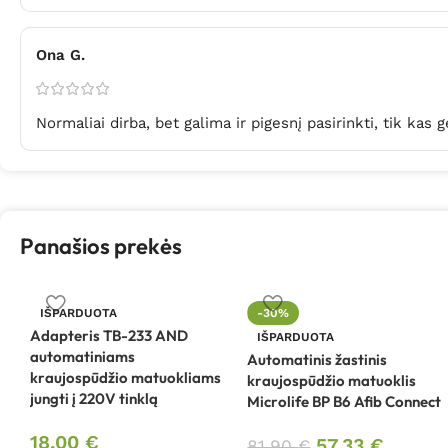
Ona G.
Normaliai dirba, bet galima ir pigesnį pasirinkti, tik ka
Panašios prekės
IŠPARDUOTA
-30%
Adapteris TB-233 AND
IŠPARDUOTA
automatiniams
Automatinis žastinis
kraujospūdžio matuokliams
kraujospūdžio matuoklis
jungti į 220V tinklą
Microlife BP B6 Afib Connect
18,00
€
57,33
€
81,90
€