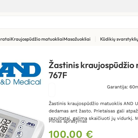
ratai
Kraujospūdžio matuokliai
Masažuokliai
Kūdikių svarstykl
tiniai kraujospūdžio matuokliai
»
Žastinis kraujospūdžio matuok
Žastinis kraujospūdžio
767F
Garantija: 60
Žastinis kraujospūdžio matuoklis AND U
dedamas ant žasto. Prietaisas gali atpa
rezultatai, galima skaičiuoti jų vidurkį.
Pilnas aprašymas
100,00
€