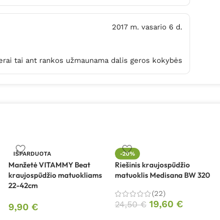
2017 m. vasario 6 d.
s gerai tai ant rankos užmaunama dalis geros kokybės
IŠPARDUOTA
-20%
Manžetė VITAMMY Beat
Riešinis kraujospūdžio
kraujospūdžio matuokliams
matuoklis Medisana BW 320
22-42cm
(22)
19,60
€
24,50
€
9,90
€