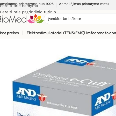
emokamas pristatymas nuo 100€
Apmokėjimas pristatymo metu
Pereiti prie naršymo
Pereiti prie pagrindinio turinio
isos prekės
Elektrostimuliatoriai (TENS/EMS)
Limfodrenažo apa
Pradžia
»
Sveikatos priežiūrai
»
Kraujospūdžio matuokliai
»
Žas