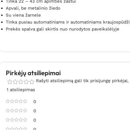
Tinka 22 – 43 cm apimties žastui
Apvali, be metalinio žiedo
Su viena žarnele
Tinka pusiau automatiniams ir automatiniams kraujospūdž
Prekės spalva gali skirtis nuo nurodytos paveikslėlyje
Pirkėjų atsiliepimai
Rašyti atsiliepimą gali tik prisijungę pirkėjai,
1 atsiliepimas
0
0
0
0