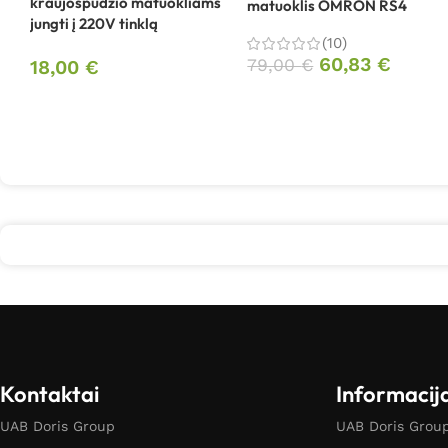
kraujospūdžio matuokliams
matuoklis OMRON RS4
jungti į 220V tinklą
(10)
60,83
€
79,00
€
18,00
€
Kontaktai
Informacij
UAB Doris Group
UAB Doris Group 