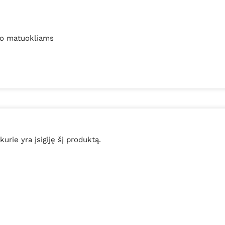
io matuokliams
 kurie yra įsigiję šį produktą.