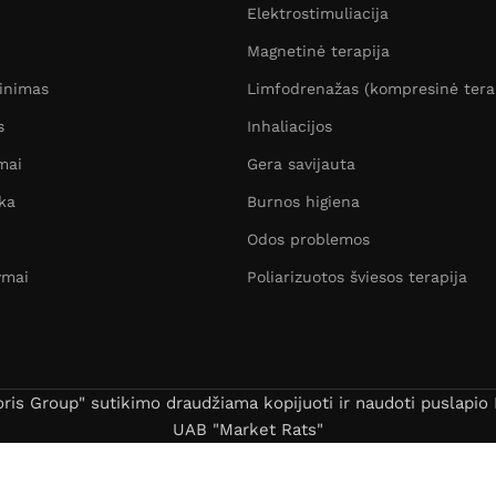
Elektrostimuliacija
Magnetinė terapija
žinimas
Limfodrenažas (kompresinė tera
s
Inhaliacijos
mai
Gera savijauta
ka
Burnos higiena
Odos problemos
ymai
Poliarizuotos šviesos terapija
s Group" sutikimo draudžiama kopijuoti ir naudoti puslapio B
UAB "Market Rats"