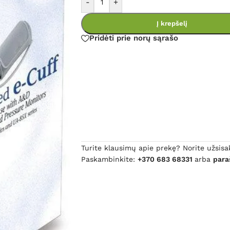
-
+
Į krepšelį
Pridėti prie norų sąrašo
Turite klausimų apie prekę? Norite užsisa
Paskambinkite:
+370 683 68331
arba
para