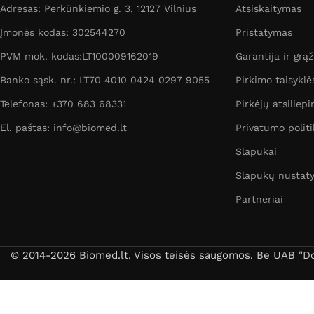
Adresas: Perkūnkiemio g. 3, 12127 Vilnius
Atsiskaitymas
Įmonės kodas: 302544270
Pristatymas
PVM mok. kodas:LT100009162019
Garantija ir grą
Banko sąsk. nr.: LT70 4010 0424 0297 9055
Pirkimo taisyklė
Telefonas: +370 683 68331
Pirkėjų atsiliepi
El. paštas: info@biomed.lt
Privatumo politi
Slapukai
Slapukų nustat
Partneriai
© 2014-2026 Biomed.lt. Visos teisės saugomos. Be UAB "Dori