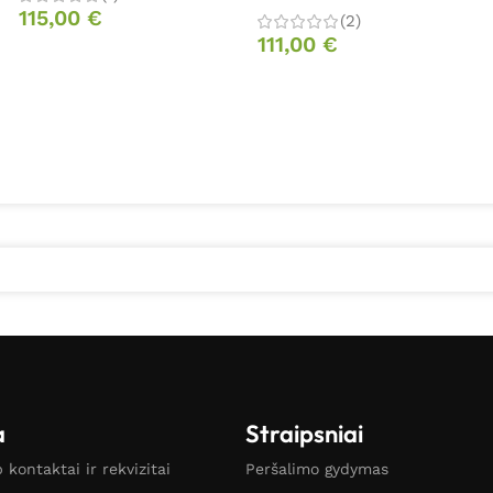
115,00
€
(2)
111,00
€
a
Straipsniai
kontaktai ir rekvizitai
Peršalimo gydymas