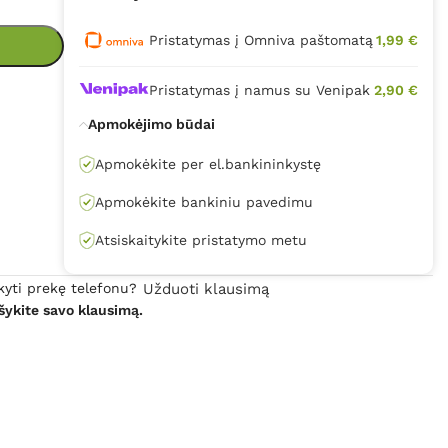
Pristatymas į Omniva paštomatą
1,99 €
Pristatymas į namus su Venipak
2,90 €
Apmokėjimo būdai
Apmokėkite per el.bankininkystę
Apmokėkite bankiniu pavedimu
Atsiskaitykite pristatymo metu
kyti prekę telefonu?
Užduoti klausimą
šykite savo klausimą.