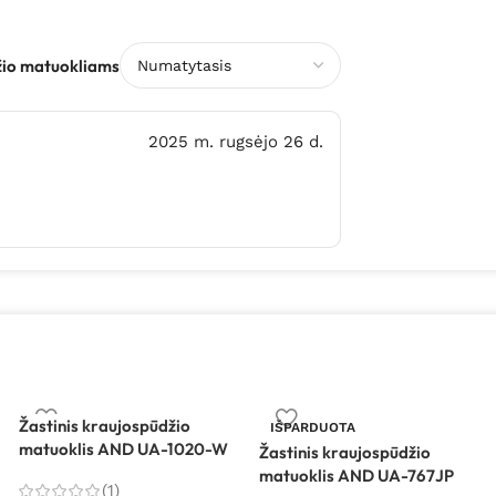
žio matuokliams
2025 m. rugsėjo 26 d.
Žastinis kraujospūdžio
IŠPARDUOTA
matuoklis AND UA-1020-W
Žastinis kraujospūdžio
matuoklis AND UA-767JP
(1)