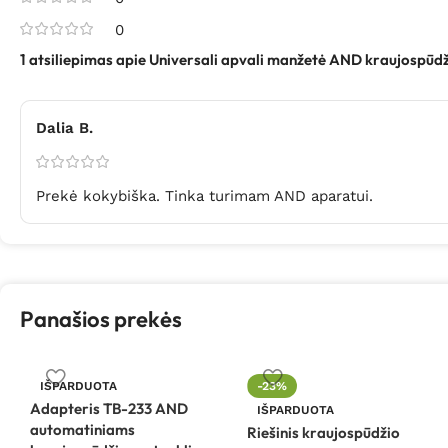
0
1 atsiliepimas apie
Universali apvali manžetė AND kraujospūd
Dalia B.
Prekė kokybiška. Tinka turimam AND aparatui.
Panašios prekės
IŠPARDUOTA
-23%
Adapteris TB-233 AND
IŠPARDUOTA
automatiniams
Riešinis kraujospūdžio