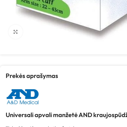
Spustelėkite, kad padidintumėte
Prekės aprašymas
Universali apvali manžetė AND kraujospūd