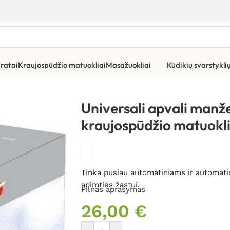
ratai
Kraujospūdžio matuokliai
Masažuokliai
Kūdikių svarstykl
tiniai kraujospūdžio matuokliai
»
Universali apvali manžetė AND
Universali apvali man
kraujospūdžio matuokl
Tinka pusiau automatiniams ir automat
apimties žastui.
Pilnas aprašymas
26,00
€