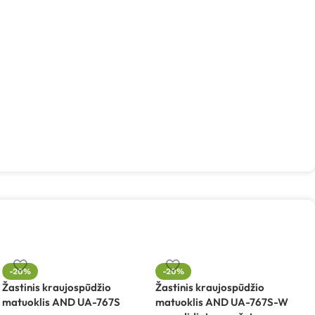
-20%
-20%
Žastinis kraujospūdžio
Žastinis kraujospūdžio
Ž
matuoklis AND UA-767S
matuoklis AND UA-767S-W
m