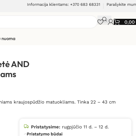
Informacija klientams: +370 683 68331
Parašykite mu
0,00
ių nuoma
 kraujospūdžio matuokliams
žetė AND
iams
iniams kraujospūdžio matuokliams. Tinka 22 – 43 cm
Pristatysime:
rugpjūčio 11 d. – 12 d.
Pristatymo būdai