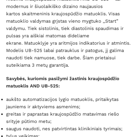
modernus ir šiuolaikiško dizaino naujausios
kartos skaitmeninis kraujospūdžio matuoklis. Visas
matuoklio valdymas grįstas vieno mygtuko ,,Start”
valdymu. Tiek sistolinis, tiek diastolinis spaudimas ir
pulsas yra aiškiai matomas dideliame
ekrane. Matuoklyje yra aritmijos indikatorius ir atmintis.
Modelis UB-525 labai patrauklus ir patogus, jį galima
naudoti tiek namuose, tiek darbe. Šiam prietaisui
suteikiama 3 metų garantija.
Savybės, kuriomis pasižymi žastinis kraujospūdžio
matuoklis AND UB-525:
aukšto automatizacijos lygio matuoklis, pritaikytas
jauniems ir aktyviems asmenims;
greitas ir paprastas kraujospūdžio matavimas riešo
srityje pūtimo metu;
saugus naudoti, nes patvirtintas klinikiniais tyrimais;
tylus veikimas;