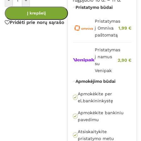
Pristatymo būdai
Į krepšelį
Pristatymas
Pridėti prie norų sąrašo
į Omniva
1,99 €
paštomatą
Pristatymas
į namus
2,90 €
su
Venipak
Apmokėjimo būdai
Apmokėkite per
el.bankininkystę
Apmokėkite bankiniu
pavedimu
Atsiskaitykite
pristatymo metu