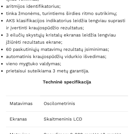
aritmijos identifikatorius;
tinka žmonėms, turintiems širdies ritmo sutrikimų;
AKS klasifikacijos indikatorius leidžia lengviau suprasti
ir įvertinti kraujospūdžio rezultatus;
3 eilučių skystųjų kristalų ekranas leidžia lengviau
įžiūrėti rezultatus ekrane;
60 paskutiniųjų matavimų rezultatų įsiminimas;
automatinis kraujospūdžių vidurkio išvedimas;
vieno mygtuko valdymas;
prietaisui suteikiama 3 metų garantija.
Techninė specifikacija
Matavimas
Oscilometrinis
Ekranas
Skaitmeninis LCD