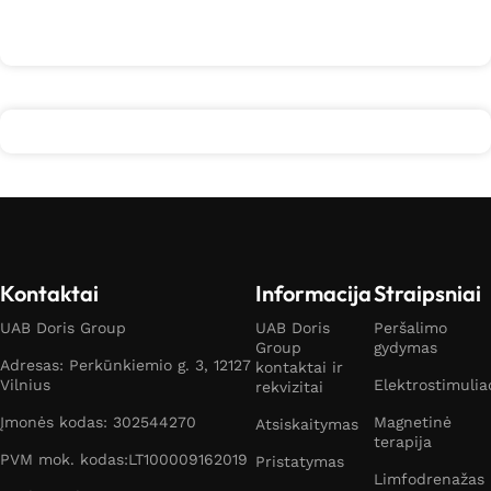
Į krepšelį
Daugiau
Kontaktai
Informacija
Straipsniai
UAB Doris Group
UAB Doris
Peršalimo
Group
gydymas
Adresas: Perkūnkiemio g. 3, 12127
kontaktai ir
Vilnius
Elektrostimulia
rekvizitai
Įmonės kodas: 302544270
Magnetinė
Atsiskaitymas
terapija
PVM mok. kodas:LT100009162019
Pristatymas
Limfodrenažas