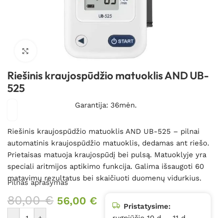
Spustelėkite, kad padidintumėte
Riešinis kraujospūdžio matuoklis AND UB-
525
Garantija: 36mėn.
Riešinis kraujospūdžio matuoklis AND UB-525 – pilnai
automatinis kraujospūdžio matuoklis, dedamas ant riešo.
Prietaisas matuoja kraujospūdį bei pulsą. Matuoklyje yra
speciali aritmijos aptikimo funkcija. Galima išsaugoti 60
matavimų rezultatus bei skaičiuoti duomenų vidurkius.
Pilnas aprašymas
80,00
€
56,00
€
Pristatysime:
-
+
rugpjūčio 10 d. – 11 d.