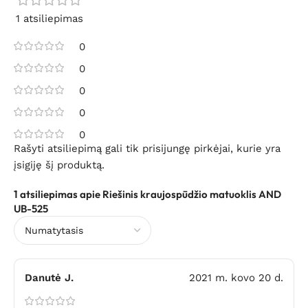
1 atsiliepimas
0
0
0
0
0
Rašyti atsiliepimą gali tik prisijungę pirkėjai, kurie yra
įsigiję šį produktą.
1 atsiliepimas apie
Riešinis kraujospūdžio matuoklis AND
UB-525
Danutė J.
2021 m. kovo 20 d.