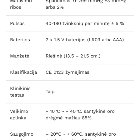
Matavimo
Spaudimas: 0-299 mmHg ±3 mmHg
ribos
arba 2%
Pulsas
40-180 tvinksnių per minutę ± 5 %
Baterijos
2 x 1.5 V baterijos (LR03 arba AAA)
Manžetė
Riešinė (13.5 – 21.5 cm.)
Klasifikacija
CE 0123 žymėjimas
Klinikinis
Taip
testas
Veikimo
+ 10°C ~ + 40°C. santykinė oro
aplinka
drėgmė mažiau 85%
Saugojimo
– 20°C ~ + 60°C. santykinė oro