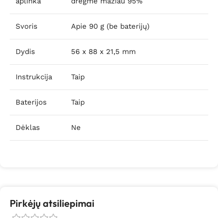
aplinka
drėgmė mažiau 95%
Svoris
Apie 90 g (be baterijų)
Dydis
56 x 88 x 21,5 mm
Instrukcija
Taip
Baterijos
Taip
Dėklas
Ne
Pirkėjų atsiliepimai