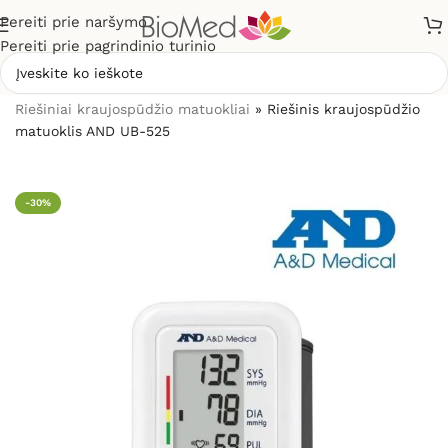
Pereiti prie naršymo
Pereiti prie pagrindinio turinio
Pradžia
»
Sveikatos priežiūrai
»
Kraujospūdžio matuokliai
»
Riešiniai kraujospūdžio matuokliai
»
Riešinis kraujospūdžio
matuoklis AND UB-525
-30%