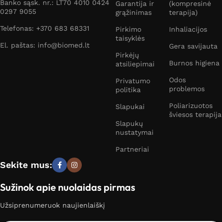
Banko sąsk. nr.: LT70 4010 0424
Garantija ir
(kompresinė
0297 9055
grąžinimas
terapija)
Telefonas: +370 683 68331
Pirkimo
Inhaliacijos
taisyklės
El. paštas: info@biomed.lt
Gera savijauta
Pirkėjų
Burnos higiena
atsiliepimai
Odos
Privatumo
problemos
politika
Poliarizuotos
Slapukai
šviesos terapija
Slapukų
nustatymai
Partneriai
Sekite mus:
Sužinok apie nuolaidas pirmas
Užsiprenumeruok naujienlaiškį