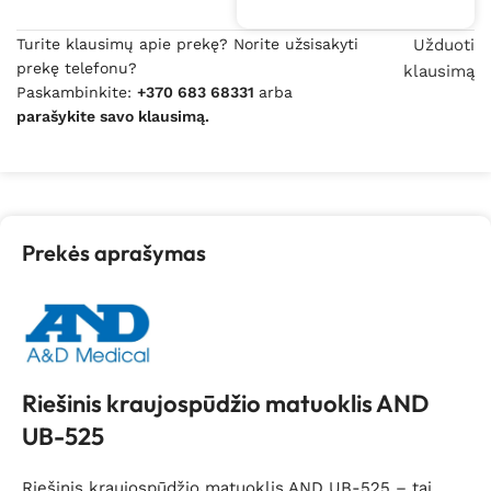
Turite klausimų apie prekę? Norite užsisakyti
Užduoti
prekę telefonu?
klausimą
Paskambinkite:
+370 683 68331
arba
parašykite savo klausimą.
Prekės aprašymas
Riešinis kraujospūdžio matuoklis AND
UB-525
Riešinis kraujospūdžio matuoklis AND UB-525 – tai