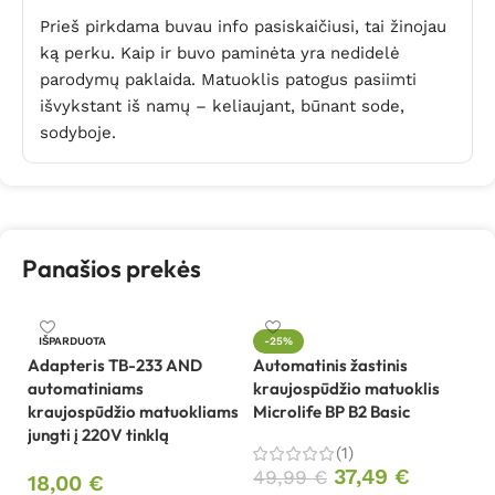
Prieš pirkdama buvau info pasiskaičiusi, tai žinojau
ką perku. Kaip ir buvo paminėta yra nedidelė
parodymų paklaida. Matuoklis patogus pasiimti
išvykstant iš namų – keliaujant, būnant sode,
sodyboje.
Panašios prekės
L
IŠPARDUOTA
-25%
k
Adapteris TB-233 AND
Automatinis žastinis
ju
automatiniams
kraujospūdžio matuoklis
kraujospūdžio matuokliams
Microlife BP B2 Basic
jungti į 220V tinklą
1
(1)
37,49
€
49,99
€
18,00
€