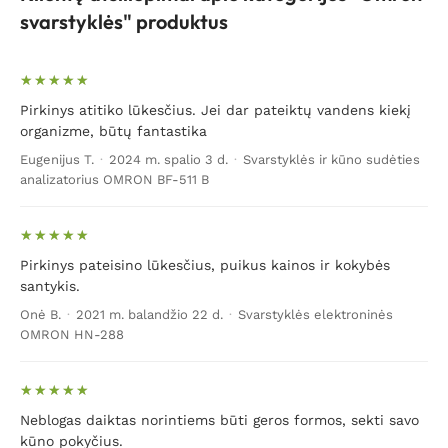
svarstyklės" produktus
Pirkinys atitiko lūkesčius. Jei dar pateiktų vandens kiekį
organizme, būtų fantastika
Eugenijus T.
·
2024 m. spalio 3 d.
·
Svarstyklės ir kūno sudėties
analizatorius OMRON BF-511 B
Pirkinys pateisino lūkesčius, puikus kainos ir kokybės
santykis.
Onė B.
·
2021 m. balandžio 22 d.
·
Svarstyklės elektroninės
OMRON HN-288
Neblogas daiktas norintiems būti geros formos, sekti savo
kūno pokyčius.