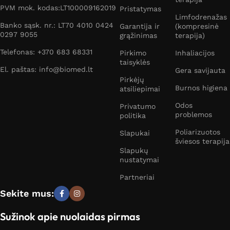
PVM mok. kodas:LT100009162019
Pristatymas
Limfodrenažas
Banko sąsk. nr.: LT70 4010 0424
Garantija ir
(kompresinė
0297 9055
grąžinimas
terapija)
Telefonas: +370 683 68331
Pirkimo
Inhaliacijos
taisyklės
El. paštas: info@biomed.lt
Gera savijauta
Pirkėjų
Burnos higiena
atsiliepimai
Odos
Privatumo
problemos
politika
Poliarizuotos
Slapukai
šviesos terapija
Slapukų
nustatymai
Partneriai
Sekite mus:
Sužinok apie nuolaidas pirmas