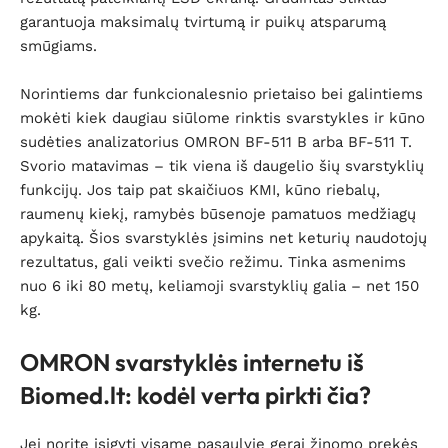
garantuoja maksimalų tvirtumą ir puikų atsparumą
smūgiams.
Norintiems dar funkcionalesnio prietaiso bei galintiems
mokėti kiek daugiau siūlome rinktis svarstykles ir kūno
sudėties analizatorius OMRON BF-511 B arba BF-511 T.
Svorio matavimas – tik viena iš daugelio šių svarstyklių
funkcijų. Jos taip pat skaičiuos KMI, kūno riebalų,
raumenų kiekį, ramybės būsenoje pamatuos medžiagų
apykaitą. Šios svarstyklės įsimins net keturių naudotojų
rezultatus, gali veikti svečio režimu. Tinka asmenims
nuo 6 iki 80 metų, keliamoji svarstyklių galia – net 150
kg.
OMRON svarstyklės internetu iš
Biomed.lt: kodėl verta pirkti čia?
Jei norite įsigyti visame pasaulyje gerai žinomo prekės