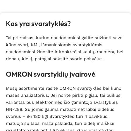
Daugiau
Kas yra svarstyklės?
Tai prietaisas, kuriuo naudodamiesi galite sužinoti savo
kūno svorį, KMI, išmaniosiomis svarstyklėmis
naudodamiesi žinosite ir konkrečiai kaulų, raumenų bei
riebalų kiekį, patogiai seksite svorio pokyčius.
OMRON svarstyklių įvairovė
Mūsų asortimente rasite OMRON svarstykles bei kūno
masės analizatorius. Jei norite pirkti pigiau, tai puikus
variantas bus elektroninės šio gamintojo svarstyklės
HN-288. Su jomis galima matuoti net labai didelius
svorius – iki 180 kg! Svarstyklės turi 4 daviklius,
matuoja su labai maža paklaida, turi didelį ir aiškiai
rezultatą pateikiantį LSD ekraną. Grūdintas stiklas