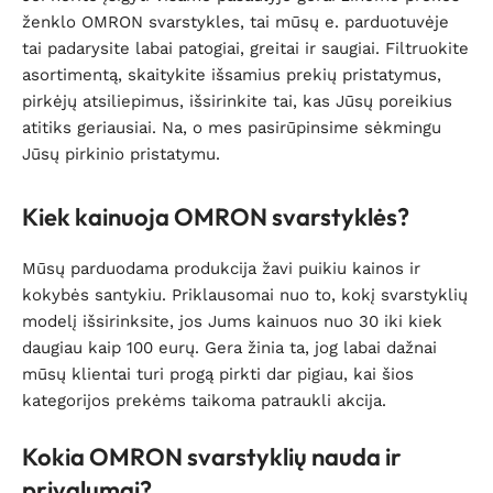
ženklo OMRON svarstykles, tai mūsų e. parduotuvėje
tai padarysite labai patogiai, greitai ir saugiai. Filtruokite
asortimentą, skaitykite išsamius prekių pristatymus,
pirkėjų atsiliepimus, išsirinkite tai, kas Jūsų poreikius
atitiks geriausiai. Na, o mes pasirūpinsime sėkmingu
Jūsų pirkinio pristatymu.
Kiek kainuoja OMRON svarstyklės?
Mūsų parduodama produkcija žavi puikiu kainos ir
kokybės santykiu. Priklausomai nuo to, kokį svarstyklių
modelį išsirinksite, jos Jums kainuos nuo 30 iki kiek
daugiau kaip 100 eurų. Gera žinia ta, jog labai dažnai
mūsų klientai turi progą pirkti dar pigiau, kai šios
kategorijos prekėms taikoma patraukli akcija.
Kokia OMRON svarstyklių nauda ir
privalumai?