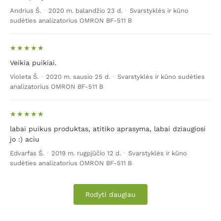
Andrius Š.
·
2020 m. balandžio 23 d.
·
Svarstyklės ir kūno
sudėties analizatorius OMRON BF-511 B
Veikia puikiai.
Violeta Š.
·
2020 m. sausio 25 d.
·
Svarstyklės ir kūno sudėties
analizatorius OMRON BF-511 B
labai puikus produktas, atitiko aprasyma, labai dziaugiosi
jo :) aciu
Edvarfas Š.
·
2019 m. rugpjūčio 12 d.
·
Svarstyklės ir kūno
sudėties analizatorius OMRON BF-511 B
Rodyti daugiau