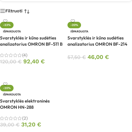
Filtruoti
-23%
-20%
IŠPARDUOTA
IŠPARDUOTA
Svarstyklės ir kūno sudėties
Svarstyklės ir kūno sudėties
analizatorius OMRON BF-511 B
analizatorius OMRON BF-214
(4)
46,00
€
57,50
€
92,40
€
120,00
€
Daugiau
Daugiau
-20%
IŠPARDUOTA
Svarstyklės elektroninės
OMRON HN-288
(2)
31,20
€
39,00
€