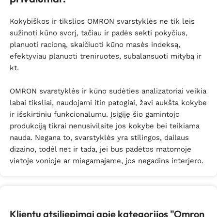
Kokybiškos ir tikslios OMRON svarstyklės ne tik leis
sužinoti kūno svorį, tačiau ir padės sekti pokyčius,
planuoti racioną, skaičiuoti kūno masės indeksą,
efektyviau planuoti treniruotes, subalansuoti mitybą ir
kt.
OMRON svarstyklės ir kūno sudėties analizatoriai veikia
labai tiksliai, naudojami itin patogiai, žavi aukšta kokybe
ir išskirtiniu funkcionalumu. Įsigiję šio gamintojo
produkciją tikrai nenusivilsite jos kokybe bei teikiama
nauda. Negana to, svarstyklės yra stilingos, dailaus
dizaino, todėl net ir tada, jei bus padėtos matomoje
vietoje vonioje ar miegamajame, jos negadins interjero.
Klientų atsiliepimai apie kategorijos "Omron