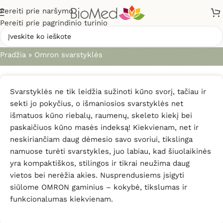
Pereiti prie naršymo
Pereiti prie pagrindinio turinio
Omron svarstyklės
Pradžia
»
Omron svarstyklės
Svarstyklės ne tik leidžia sužinoti kūno svorį, tačiau ir
sekti jo pokyčius, o išmaniosios svarstyklės net
išmatuos kūno riebalų, raumenų, skeleto kiekį bei
paskaičiuos kūno masės indeksą! Kiekvienam, net ir
neskiriančiam daug dėmesio savo svoriui, tikslinga
namuose turėti svarstykles, juo labiau, kad šiuolaikinės
yra kompaktiškos, stilingos ir tikrai neužima daug
vietos bei nerėžia akies. Nusprendusiems įsigyti
siūlome OMRON gaminius – kokybė, tikslumas ir
funkcionalumas kiekvienam.