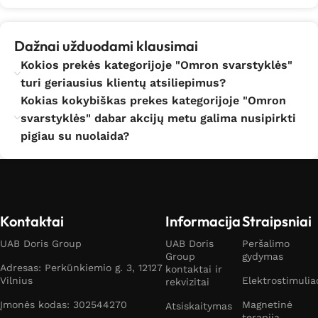
Dažnai užduodami klausimai
Kokios prekės kategorijoje "Omron svarstyklės"
turi geriausius klientų atsiliepimus?
Kokias kokybiškas prekes kategorijoje "Omron
svarstyklės" dabar akcijų metu galima nusipirkti
pigiau su nuolaida?
Kontaktai
Informacija
Straipsniai
UAB Doris Group
UAB Doris
Peršalimo
Group
gydymas
Adresas: Perkūnkiemio g. 3, 12127
kontaktai ir
Vilnius
Elektrostimulia
rekvizitai
Įmonės kodas: 302544270
Magnetinė
Atsiskaitymas
terapija