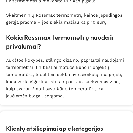
už termometrus mokėsite kur kas pigiau!
Skaitmeninių Rossmax termometrų kainos įspūdingos
gerąja prasme – jos siekia mažiau kaip 10 eurų!
Kokia Rossmax termometrų nauda ir
privalumai?
Aukštos kokybės, stilingo dizaino, paprastai naudojami
termometrai itin tiksliai matuos kūno ir objektų
temperatūrą, todėl leis sekti savo sveikatą, nuspręsti,
kada verta išgerti vaistus ir pan. Juk kiekvienas žino,
kaip svarbu žinoti savo kūno temperatūrą, kai
jaučiamės blogai, sergame.
Klientų atsiliepimai apie kategorijos