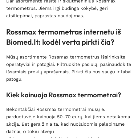
Dar asortimente rasite ir skaitmeninius Rossmax
termometrus. Jiems irgi būdinga kokybė, geri
atsiliepimai, paprastas naudojimas.
Rossmax termometras internetu iš
Biomed.lt: kodėl verta pirkti čia?
Mūsų asortimente Rossmax termometrus išsirinksite
operatyviai ir patogiai. Filtruokite pasiūlą, pasinaudokite
išsamiais prekių aprašymais. Pirkti čia bus saugu ir labai
patogu.
Kiek kainuoja Rossmax termometrai?
Bekontakčiai Rossmax termometrai mūsų e.
parduotuvėje kainuoja 50–70 eurų, kai jiems netaikoma
akcija. Bet gera žinia ta, kad nuolaidomis palepiname
dažnai, o tokiu atveju