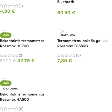
Bluetooth
(1)
4,90
€
60,50
€
Į krepšelį
Į krepšelį
-25%
IŠPARDUOTA
Bekontaktis termometras
Termometras lanksčiu galiuku
Rossmax HC700
Rossmax TG380Q
(2)
(3)
42,75
€
7,80
€
57,00
€
Į krepšelį
Daugiau
-20%
IŠPARDUOTA
Bekontaktis termometras
Rossmax HA500
(9)