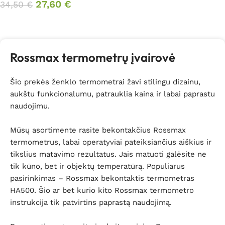
27,60
€
34,50
€
Daugiau
Rossmax termometrų įvairovė
Šio prekės ženklo termometrai žavi stilingu dizainu,
aukštu funkcionalumu, patrauklia kaina ir labai paprastu
naudojimu.
Mūsų asortimente rasite bekontakčius Rossmax
termometrus, labai operatyviai pateiksiančius aiškius ir
tikslius matavimo rezultatus. Jais matuoti galėsite ne
tik kūno, bet ir objektų temperatūrą. Populiarus
pasirinkimas – Rossmax bekontaktis termometras
HA500. Šio ar bet kurio kito Rossmax termometro
instrukcija tik patvirtins paprastą naudojimą.