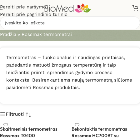
Pereiti prie naršymo
Pereiti prie pagrindinio turinio
Rossmax termometrai
Pradžia
»
Rossmax termometrai
Termometras – funkcionalus ir naudingas prietaisas,
padedantis matuoti žmogaus temperatūrą ir taip
leidžiantis priimti sprendimus gydymo proceso
kontekste. Besirenkantiems naują termometrą siūlome
pasidomėti Rossmax produktais.
Filtruoti
Skaitmeninis termometras
Bekontaktis termometras
Rossmax TG100
Rossmax HC700BT su