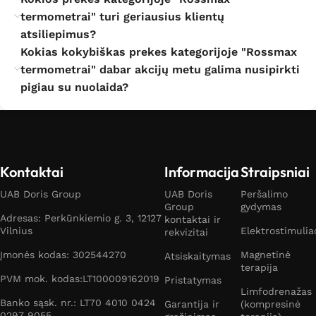
termometrai" turi geriausius klientų
atsiliepimus?
Kokias kokybiškas prekes kategorijoje "Rossmax
termometrai" dabar akcijų metu galima nusipirkti
pigiau su nuolaida?
Kontaktai
Informacija
Straipsniai
UAB Doris Group
UAB Doris
Peršalimo
Group
gydymas
Adresas: Perkūnkiemio g. 3, 12127
kontaktai ir
Vilnius
Elektrostimulia
rekvizitai
Įmonės kodas: 302544270
Magnetinė
Atsiskaitymas
terapija
PVM mok. kodas:LT100009162019
Pristatymas
Limfodrenažas
Banko sąsk. nr.: LT70 4010 0424
Garantija ir
(kompresinė
0297 9055