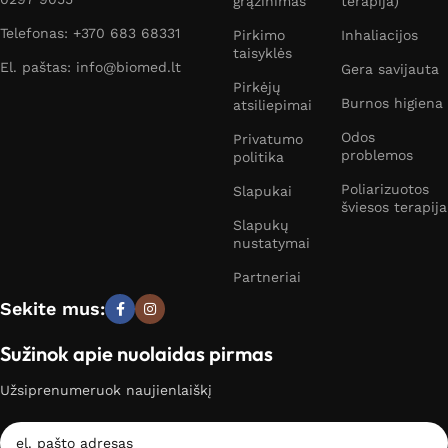
grąžinimas
terapija)
Telefonas: +370 683 68331
Pirkimo
Inhaliacijos
taisyklės
El. paštas: info@biomed.lt
Gera savijauta
Pirkėjų
Burnos higiena
atsiliepimai
Odos
Privatumo
problemos
politika
Poliarizuotos
Slapukai
šviesos terapija
Slapukų
nustatymai
Partneriai
Sekite mus:
Sužinok apie nuolaidas pirmas
Užsiprenumeruok naujienlaiškį