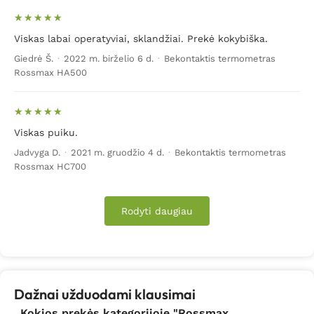
Viskas labai operatyviai, sklandžiai. Prekė kokybiška.
Giedrė Š.
·
2022 m. birželio 6 d.
·
Bekontaktis termometras
Rossmax HA500
Viskas puiku.
Jadvyga D.
·
2021 m. gruodžio 4 d.
·
Bekontaktis termometras
Rossmax HC700
Rodyti daugiau
Dažnai užduodami klausimai
Kokios prekės kategorijoje "Rossmax