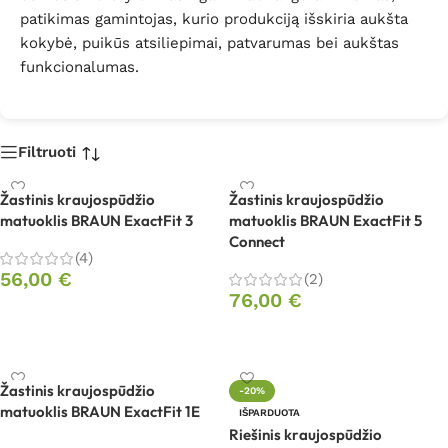
patikimas gamintojas, kurio produkciją išskiria aukšta
kokybė, puikūs atsiliepimai, patvarumas bei aukštas
funkcionalumas.
Filtruoti
Žastinis kraujospūdžio
Žastinis kraujospūdžio
matuoklis BRAUN ExactFit 3
matuoklis BRAUN ExactFit 5
Connect
(4)
56,00
€
(2)
76,00
€
Į krepšelį
Į krepšelį
Žastinis kraujospūdžio
-20%
matuoklis BRAUN ExactFit 1E
IŠPARDUOTA
Riešinis kraujospūdžio