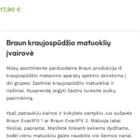
17,90
€
Daugiau
Braun kraujospūdžio matuoklių
įvairovė
Mūsų asortimente parduodama Braun produkcija iš
kraujospūdžio matavimo aparatų spektro skirstoma į
dvi grupes: žastiniai kraujospūdžio matuokliai ir
riešiniai. Nusprendę įsigyti žastinį turėsite puikų
pasirinkimą.
Ypač patraukliu kainos ir kokybės santykiu Jus sužavės
Braun ExactFit 1 ar Braun ExactFit 3. Matuoja labai
tiksliai, paprastai. Manžetė tinkanti keliems dydžiams,
todėl vienu matuokliu galės naudotis visi šeimos nariai.