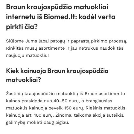
Braun kraujospūdžio matuokliai
internetu iš Biomed.lt: kodėl verta
pirkti čia?
Siūlome Jums labai patogų ir paprastą pirkimo procesą.
Rinkitės mūsų asortimente ir jau netrukus naudokitės
naujuoju matuokliu!
Kiek kainuoja Braun kraujospūdžio
matuokliai?
Žastinių kraujospūdžio matuoklių iš Braun asortimento
kainos prasideda nuo 40–50 eurų, o brangiausias
matuoklis kainuoja beveik 150 eurų. Riešinis matuoklis
kainuoja arti 100 eurų. Žinoma, taikoma akcija suteikia
galimybę mokėti daug pigiau.