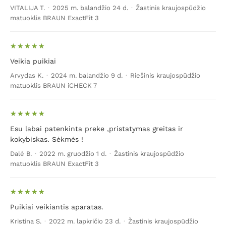
VITALIJA T.
·
2025 m. balandžio 24 d.
·
Žastinis kraujospūdžio
matuoklis BRAUN ExactFit 3
Veikia puikiai
Arvydas K.
·
2024 m. balandžio 9 d.
·
Riešinis kraujospūdžio
matuoklis BRAUN iCHECK 7
Esu labai patenkinta preke ,pristatymas greitas ir
kokybiskas. Sėkmės !
Dalė B.
·
2022 m. gruodžio 1 d.
·
Žastinis kraujospūdžio
matuoklis BRAUN ExactFit 3
Puikiai veikiantis aparatas.
Kristina S.
·
2022 m. lapkričio 23 d.
·
Žastinis kraujospūdžio