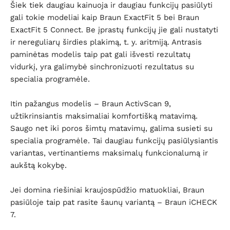
Šiek tiek daugiau kainuoja ir daugiau funkcijų pasiūlyti
gali tokie modeliai kaip Braun ExactFit 5 bei Braun
ExactFit 5 Connect. Be įprastų funkcijų jie gali nustatyti
ir nereguliarų širdies plakimą, t. y. aritmiją. Antrasis
paminėtas modelis taip pat gali išvesti rezultatų
vidurkį, yra galimybė sinchronizuoti rezultatus su
specialia programėle.
Itin pažangus modelis – Braun ActivScan 9,
užtikrinsiantis maksimaliai komfortišką matavimą.
Saugo net iki poros šimtų matavimų, galima susieti su
specialia programėle. Tai daugiau funkcijų pasiūlysiantis
variantas, vertinantiems maksimalų funkcionalumą ir
aukštą kokybę.
Jei domina riešiniai kraujospūdžio matuokliai, Braun
pasiūloje taip pat rasite šaunų variantą – Braun iCHECK
7.