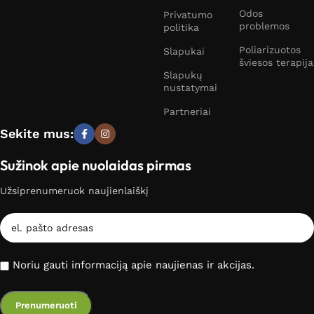
Odos
Privatumo
problemos
politika
Poliarizuotos
Slapukai
šviesos terapija
Slapukų
nustatymai
Partneriai
Sekite mus:
Sužinok apie nuolaidas pirmas
Užsiprenumeruok naujienlaiškį
Noriu gauti informaciją apie naujienas ir akcijas.