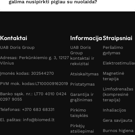
galima nusipirkti pigiau su nuolaida?
Kontaktai
Informacija
Straipsniai
UAB Doris Group
UAB Doris
Peršalimo
Group
gydymas
Adresas: Perkūnkiemio g. 3, 12127
kontaktai ir
Vilnius
Elektrostimulia
rekvizitai
Įmonės kodas: 302544270
Magnetinė
Atsiskaitymas
terapija
PVM mok. kodas:LT100009162019
Pristatymas
Limfodrenažas
Banko sąsk. nr.: LT70 4010 0424
Garantija ir
(kompresinė
0297 9055
grąžinimas
terapija)
Telefonas: +370 683 68331
Pirkimo
Inhaliacijos
taisyklės
El. paštas: info@biomed.lt
Gera savijauta
Pirkėjų
Burnos higiena
atsiliepimai