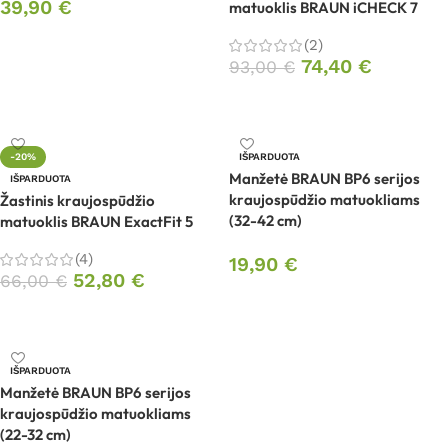
39,90
€
matuoklis BRAUN iCHECK 7
Į krepšelį
(2)
74,40
€
93,00
€
Daugiau
-20%
IŠPARDUOTA
Manžetė BRAUN BP6 serijos
IŠPARDUOTA
kraujospūdžio matuokliams
Žastinis kraujospūdžio
(32-42 cm)
matuoklis BRAUN ExactFit 5
(4)
19,90
€
52,80
€
66,00
€
Daugiau
Daugiau
IŠPARDUOTA
Manžetė BRAUN BP6 serijos
kraujospūdžio matuokliams
(22-32 cm)