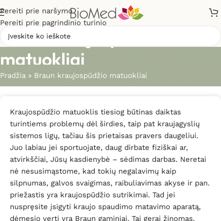
Pereiti prie naršymo
Pereiti prie pagrindinio turinio
Braun kraujospūdžio
matuokliai
Pradžia
»
Braun kraujospūdžio matuokliai
Kraujospūdžio matuoklis tiesiog būtinas daiktas
turintiems problemų dėl širdies, taip pat kraujagyslių
sistemos ligų, tačiau šis prietaisas pravers daugeliui.
Juo labiau jei sportuojate, daug dirbate fiziškai ar,
atvirkščiai, Jūsų kasdienybė – sėdimas darbas. Neretai
nė nesusimąstome, kad tokių negalavimų kaip
silpnumas, galvos svaigimas, raibuliavimas akyse ir pan.
priežastis yra kraujospūdžio sutrikimai. Tad jei
nuspręsite įsigyti kraujo spaudimo matavimo aparatą,
dėmesio verti yra Braun gaminiai. Tai gerai žinomas,