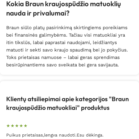
Kokia Braun kraujospūdžio matuoklių
nauda ir privalumai?
Braun siūlo platų pasirinkimą skirtingiems poreikiams
bei finansinės galimybėms. Tačiau visi matuokliai yra
itin tikslūs, labai paprastai naudojami, leidžiantys
matuoti ir sekti savo kraujo spaudimą bei jo pokyčius.
Toks prietaisas namuose – labai geras sprendimas
besirūpinantiems savo sveikata bei gera savijauta.
Klientų atsiliepimai apie kategorijos "Braun
kraujospūdžio matuokliai" produktus
Puikus prietaisas,lengva naudoti.Esu dėkinga.