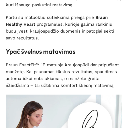
kuri išsaugo paskutinį matavimą.
Kartu su matuokliu suteikiama prieiga prie
Braun
Healthy Heart
programėlės, kurioje galima rankiniu
būdu įvesti kraujospūdžio duomenis ir patogiai sekti
savo rezultatus.
Ypač švelnus matavimas
Braun ExactFit™ 1E matuoja kraujospūdį dar pripučiant
manžetę. Kai gaunamas tikslus rezultatas, spaudimas
automatiškai nutraukiamas, o manžetė greitai
išleidžiama – tai užtikrina komfortiškesnį matavimą.