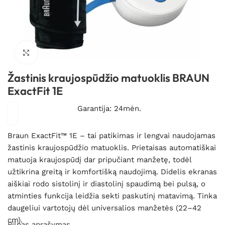
Spustelėkite, kad padidintumėte
Žastinis kraujospūdžio matuoklis BRAUN
ExactFit 1E
Garantija: 24mėn.
Braun ExactFit™ 1E – tai patikimas ir lengvai naudojamas
žastinis kraujospūdžio matuoklis. Prietaisas automatiškai
matuoja kraujospūdį dar pripučiant manžetę, todėl
užtikrina greitą ir komfortišką naudojimą. Didelis ekranas
aiškiai rodo sistolinį ir diastolinį spaudimą bei pulsą, o
atminties funkcija leidžia sekti paskutinį matavimą. Tinka
daugeliui vartotojų dėl universalios manžetės (22–42
cm).
Pilnas aprašymas