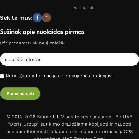
Partneriai
Sekite mus:
Sužinok apie nuolaidas pirmas
Užsiprenumeruok naujienlaiškį
Noriu gauti informaciją apie naujienas ir akcijas.
© 2014-2026 Biomed.lt. Visos teisės saugomos. Be UAB
"Doris Group" sutikimo draudžiama kopijuoti ir naudoti
puslapio Biomed.lt tekstinę ir vizualinę informaciją. OPS
sprendimas: UAB "Market Rats"