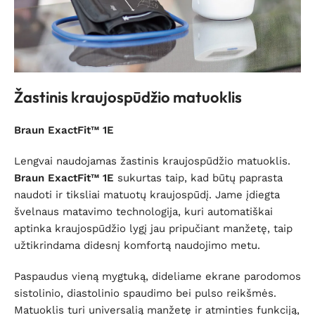
Žastinis kraujospūdžio matuoklis
Braun ExactFit™ 1E
Lengvai naudojamas žastinis kraujospūdžio matuoklis.
Braun ExactFit™ 1E
sukurtas taip, kad būtų paprasta
naudoti ir tiksliai matuotų kraujospūdį. Jame įdiegta
švelnaus matavimo technologija, kuri automatiškai
aptinka kraujospūdžio lygį jau pripučiant manžetę, taip
užtikrindama didesnį komfortą naudojimo metu.
Paspaudus vieną mygtuką, dideliame ekrane parodomos
sistolinio, diastolinio spaudimo bei pulso reikšmės.
Matuoklis turi universalią manžetę ir atminties funkciją,