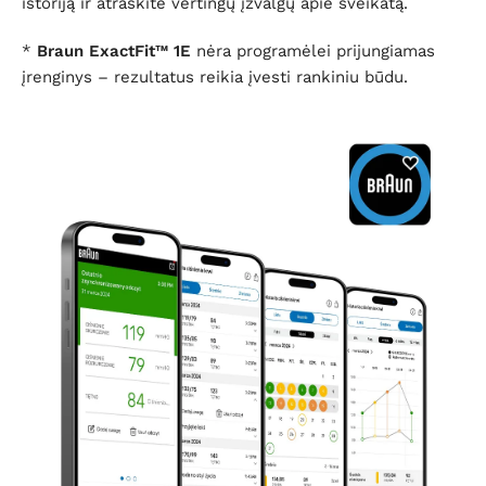
istoriją ir atraskite vertingų įžvalgų apie sveikatą.
*
Braun ExactFit™ 1E
nėra programėlei prijungiamas
įrenginys – rezultatus reikia įvesti rankiniu būdu.