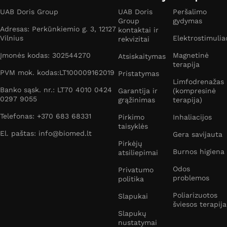
UAB Doris Group
UAB Doris
Peršalimo
Group
gydymas
Adresas: Perkūnkiemio g. 3, 12127
kontaktai ir
Vilnius
Elektrostimulia
rekvizitai
Įmonės kodas: 302544270
Magnetinė
Atsiskaitymas
terapija
PVM mok. kodas:LT100009162019
Pristatymas
Limfodrenažas
Banko sąsk. nr.: LT70 4010 0424
Garantija ir
(kompresinė
0297 9055
grąžinimas
terapija)
Telefonas: +370 683 68331
Pirkimo
Inhaliacijos
taisyklės
El. paštas: info@biomed.lt
Gera savijauta
Pirkėjų
Burnos higiena
atsiliepimai
Odos
Privatumo
problemos
politika
Poliarizuotos
Slapukai
šviesos terapija
Slapukų
nustatymai