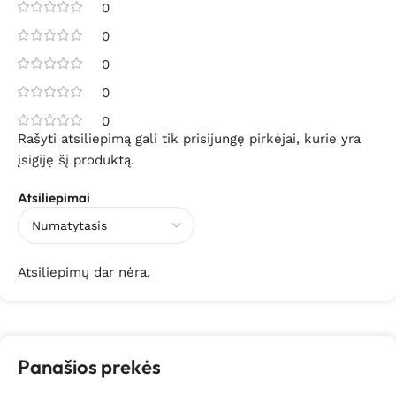
0
0
0
0
0
Rašyti atsiliepimą gali tik prisijungę pirkėjai, kurie yra
įsigiję šį produktą.
Atsiliepimai
Atsiliepimų dar nėra.
Panašios prekės