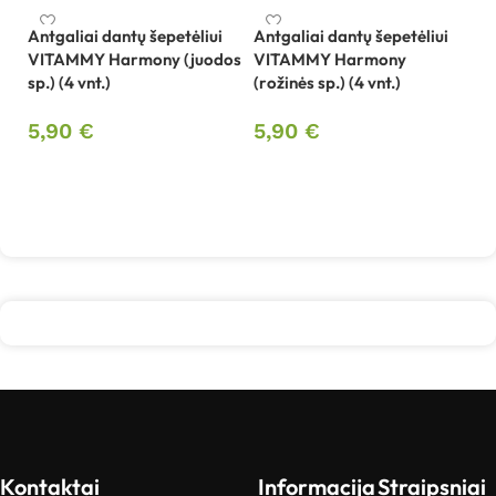
Antgaliai dantų šepetėliui
Antgaliai dantų šepetėliui
VITAMMY Harmony (juodos
VITAMMY Harmony
Be
sp.) (4 vnt.)
(rožinės sp.) (4 vnt.)
sp
B
5,90
€
5,90
€
4
Į krepšelį
Į krepšelį
Kontaktai
Informacija
Straipsniai