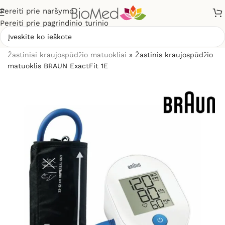
Pereiti prie naršymo
Pereiti prie pagrindinio turinio
Pradžia
»
Sveikatos priežiūrai
»
Kraujospūdžio matuokliai
»
Žastiniai kraujospūdžio matuokliai
»
Žastinis kraujospūdžio
matuoklis BRAUN ExactFit 1E