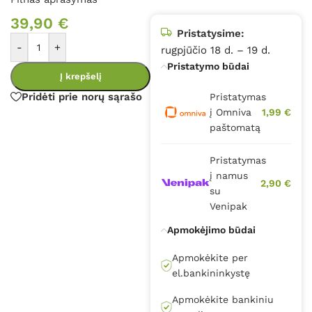
39,90
€
Pristatysime:
-
+
rugpjūčio 18 d. – 19 d.
Pristatymo būdai
Į krepšelį
Pridėti prie norų sąrašo
Pristatymas
į Omniva
1,99 €
paštomatą
Pristatymas
į namus
2,90 €
su
Venipak
Apmokėjimo būdai
Apmokėkite per
el.bankininkystę
Apmokėkite bankiniu