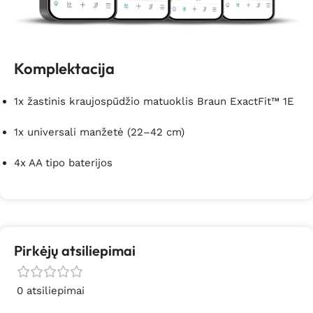
Komplektacija
1x žastinis kraujospūdžio matuoklis Braun ExactFit™ 1E
1x universali manžetė (22–42 cm)
4x AA tipo baterijos
Pirkėjų atsiliepimai
0 atsiliepimai