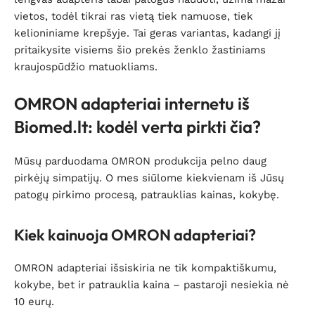
vietos, todėl tikrai ras vietą tiek namuose, tiek
kelioniniame krepšyje. Tai geras variantas, kadangi jį
pritaikysite visiems šio prekės ženklo žastiniams
kraujospūdžio matuokliams.
OMRON adapteriai internetu iš
Biomed.lt: kodėl verta pirkti čia?
Mūsų parduodama OMRON produkcija pelno daug
pirkėjų simpatijų. O mes siūlome kiekvienam iš Jūsų
patogų pirkimo procesą, patrauklias kainas, kokybę.
Kiek kainuoja OMRON adapteriai?
OMRON adapteriai išsiskiria ne tik kompaktiškumu,
kokybe, bet ir patrauklia kaina – pastaroji nesiekia nė
10 eurų.