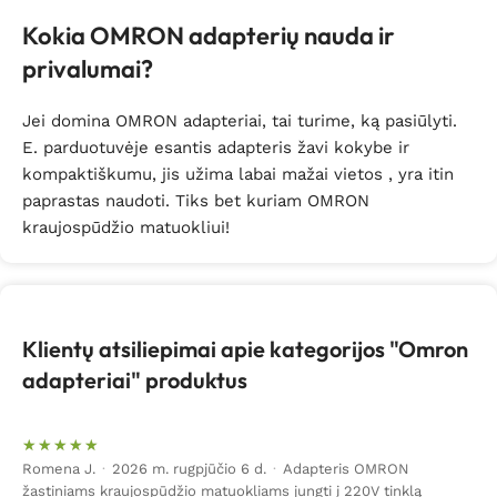
Kokia OMRON adapterių nauda ir
privalumai?
Jei domina OMRON adapteriai, tai turime, ką pasiūlyti.
E. parduotuvėje esantis adapteris žavi kokybe ir
kompaktiškumu, jis užima labai mažai vietos , yra itin
paprastas naudoti. Tiks bet kuriam OMRON
kraujospūdžio matuokliui!
Klientų atsiliepimai apie kategorijos "Omron
adapteriai" produktus
Romena J.
·
2026 m. rugpjūčio 6 d.
·
Adapteris OMRON
žastiniams kraujospūdžio matuokliams jungti į 220V tinklą