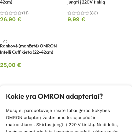
42cm)
jungti į 220V tinklą
(11)
(86)
26,90
€
9,99
€
Į krepšelį
Į krepšelį
Rankovė (manžetė) OMRON
Intelli Cuff kieta (22-42cm)
25,00
€
Į krepšelį
Kokie yra OMRON adapteriai?
Mūsų e. parduotuvėje rasite labai geros kokybės
OMRON adapterį žastiniams kraujospūdžio
matuokliams. Skirtas jungti į 220 V tinklą. Nedidelis,
lengvas adapteris labai patogus naudoti, užima mažai