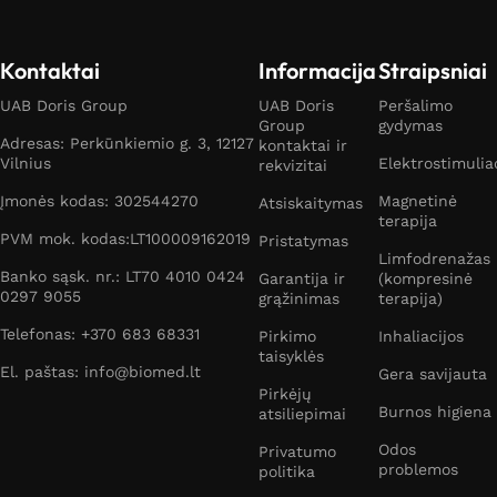
Kontaktai
Informacija
Straipsniai
UAB Doris Group
UAB Doris
Peršalimo
Group
gydymas
Adresas: Perkūnkiemio g. 3, 12127
kontaktai ir
Vilnius
Elektrostimulia
rekvizitai
Įmonės kodas: 302544270
Magnetinė
Atsiskaitymas
terapija
PVM mok. kodas:LT100009162019
Pristatymas
Limfodrenažas
Banko sąsk. nr.: LT70 4010 0424
Garantija ir
(kompresinė
0297 9055
grąžinimas
terapija)
Telefonas: +370 683 68331
Pirkimo
Inhaliacijos
taisyklės
El. paštas: info@biomed.lt
Gera savijauta
Pirkėjų
Burnos higiena
atsiliepimai
Odos
Privatumo
problemos
politika