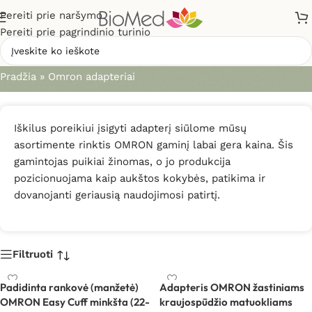
Pereiti prie naršymo
Pereiti prie pagrindinio turinio
Omron adapteriai
Pradžia
»
Omron adapteriai
Iškilus poreikiui įsigyti adapterį siūlome mūsų
asortimente rinktis OMRON gaminį labai gera kaina. Šis
gamintojas puikiai žinomas, o jo produkcija
pozicionuojama kaip aukštos kokybės, patikima ir
dovanojanti geriausią naudojimosi patirtį.
Filtruoti
Padidinta rankovė (manžetė)
Adapteris OMRON žastiniams
OMRON Easy Cuff minkšta (22-
kraujospūdžio matuokliams