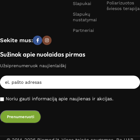
Poliarizuotos
Slapukai
šviesos terapija
Slapukų
nustatymai
Partneriai
Sekite mus:
Sužinok apie nuolaidas pirmas
Užsiprenumeruok naujienlaiškį
Noriu gauti informaciją apie naujienas ir akcijas.