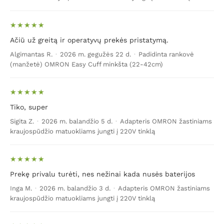
Ačiū už greitą ir operatyvų prekės pristatymą.
Algimantas R.
·
2026 m. gegužės 22 d.
·
Padidinta rankovė
(manžetė) OMRON Easy Cuff minkšta (22-42cm)
Tiko, super
Sigita Z.
·
2026 m. balandžio 5 d.
·
Adapteris OMRON žastiniams
kraujospūdžio matuokliams jungti į 220V tinklą
Prekę privalu turėti, nes nežinai kada nusės baterijos
Inga M.
·
2026 m. balandžio 3 d.
·
Adapteris OMRON žastiniams
kraujospūdžio matuokliams jungti į 220V tinklą