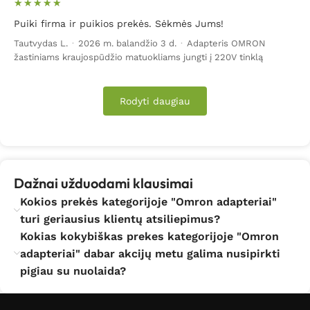
Puiki firma ir puikios prekės. Sėkmės Jums!
Tautvydas L.
·
2026 m. balandžio 3 d.
·
Adapteris OMRON
žastiniams kraujospūdžio matuokliams jungti į 220V tinklą
Rodyti daugiau
Dažnai užduodami klausimai
Kokios prekės kategorijoje "Omron adapteriai"
turi geriausius klientų atsiliepimus?
Kokias kokybiškas prekes kategorijoje "Omron
adapteriai" dabar akcijų metu galima nusipirkti
pigiau su nuolaida?