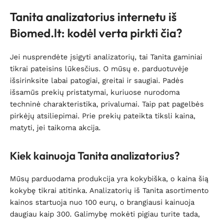
Tanita analizatorius internetu iš
Biomed.lt: kodėl verta pirkti čia?
Jei nusprendėte įsigyti analizatorių, tai Tanita gaminiai
tikrai pateisins lūkesčius. O mūsų e. parduotuvėje
išsirinksite labai patogiai, greitai ir saugiai. Padės
išsamūs prekių pristatymai, kuriuose nurodoma
techninė charakteristika, privalumai. Taip pat pagelbės
pirkėjų atsiliepimai. Prie prekių pateikta tiksli kaina,
matyti, jei taikoma akcija.
Kiek kainuoja Tanita analizatorius?
Mūsų parduodama produkcija yra kokybiška, o kaina šią
kokybę tikrai atitinka. Analizatorių iš Tanita asortimento
kainos startuoja nuo 100 eurų, o brangiausi kainuoja
daugiau kaip 300. Galimybę mokėti pigiau turite tada,