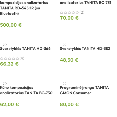
kompozicijos analizatorius
analizatorius TANITA BC-731
TANITA RD-545HR (su
(2)
Bluetooth)
70,00
€
500,00
€
Į krepšelį
Į krepšelį
Svarstyklės TANITA HD-366
Svarstyklės TANITA HD-382
(4)
48,50
€
66,32
€
Į krepšelį
Į krepšelį
Kūno kompozicijos
Programinė įranga TANITA
analizatorius TANITA BC-730
GMON Consumer
62,00
€
80,00
€
Į krepšelį
Į krepšelį