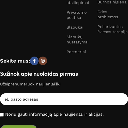
Burnos higiena
atsiliepimai
Odos
Privatumo
problemos
politika
Poliarizuotos
Slapukai
šviesos terapija
Slapukų
nustatymai
Partneriai
Sekite mus:
Sužinok apie nuolaidas pirmas
Užsiprenumeruok naujienlaiškį
Noriu gauti informaciją apie naujienas ir akcijas.