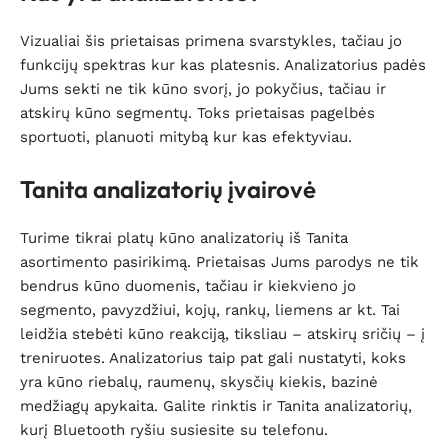
Vizualiai šis prietaisas primena svarstykles, tačiau jo
funkcijų spektras kur kas platesnis. Analizatorius padės
Jums sekti ne tik kūno svorį, jo pokyčius, tačiau ir
atskirų kūno segmentų. Toks prietaisas pagelbės
sportuoti, planuoti mitybą kur kas efektyviau.
Tanita analizatorių įvairovė
Turime tikrai platų kūno analizatorių iš Tanita
asortimento pasirikimą. Prietaisas Jums parodys ne tik
bendrus kūno duomenis, tačiau ir kiekvieno jo
segmento, pavyzdžiui, kojų, rankų, liemens ar kt. Tai
leidžia stebėti kūno reakciją, tiksliau – atskirų sričių – į
treniruotes. Analizatorius taip pat gali nustatyti, koks
yra kūno riebalų, raumenų, skysčių kiekis, bazinė
medžiagų apykaita. Galite rinktis ir Tanita analizatorių,
kurį Bluetooth ryšiu susiesite su telefonu.