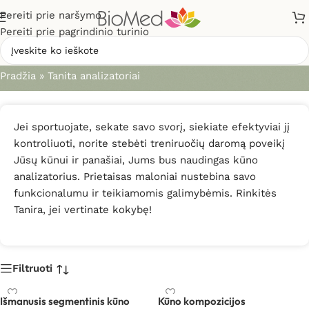
Pereiti prie naršymo
Pereiti prie pagrindinio turinio
Tanita analizatoriai
Pradžia
»
Tanita analizatoriai
Jei sportuojate, sekate savo svorį, siekiate efektyviai jį
kontroliuoti, norite stebėti treniruočių daromą poveikį
Jūsų kūnui ir panašiai, Jums bus naudingas kūno
analizatorius. Prietaisas maloniai nustebina savo
funkcionalumu ir teikiamomis galimybėmis. Rinkitės
Tanira, jei vertinate kokybę!
Filtruoti
Išmanusis segmentinis kūno
Kūno kompozicijos