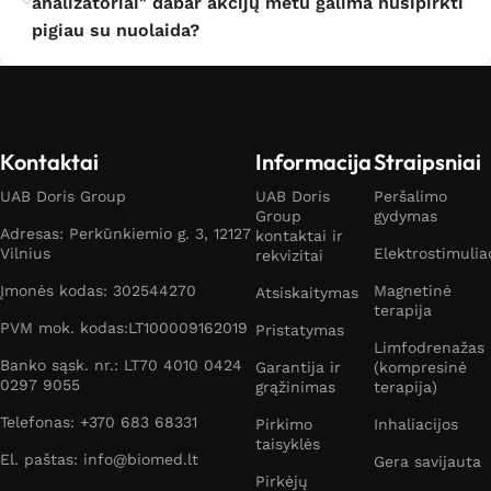
analizatoriai" dabar akcijų metu galima nusipirkti
pigiau su nuolaida?
Kontaktai
Informacija
Straipsniai
UAB Doris Group
UAB Doris
Peršalimo
Group
gydymas
Adresas: Perkūnkiemio g. 3, 12127
kontaktai ir
Vilnius
Elektrostimulia
rekvizitai
Įmonės kodas: 302544270
Magnetinė
Atsiskaitymas
terapija
PVM mok. kodas:LT100009162019
Pristatymas
Limfodrenažas
Banko sąsk. nr.: LT70 4010 0424
Garantija ir
(kompresinė
0297 9055
grąžinimas
terapija)
Telefonas: +370 683 68331
Pirkimo
Inhaliacijos
taisyklės
El. paštas: info@biomed.lt
Gera savijauta
Pirkėjų