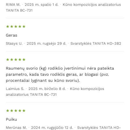
RIMA M.
·
2025 m. spalio 1 d.
·
Kūno kompozicijos analizatorius
TANITA BC-731
Geras
Stasys U.
·
2025 m. rugsėjo 29 d.
·
Svarstyklės TANITA HD-382
Raumenų svorio (kg) rodiklio įvertinimui nėra pateikta
parametro, kada tavo rodiklis geras, ar blogasi (pvz.
procentaliai lyginant su kūno svoriu).
Laimius S.
·
2025 m. birželio 8 d.
·
Kūno kompozicijos
analizatorius TANITA BC-731
Puiku
Merūnas M.
·
2024 m. rugpjūčio 12 d.
·
Svarstyklės TANITA HD-