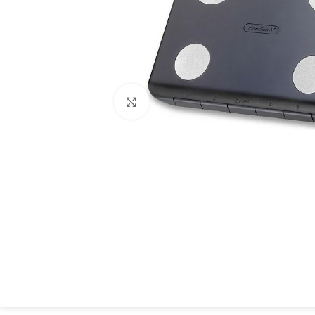
Spustelėkite, kad padidintumėte