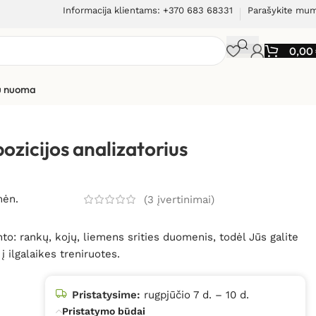
Informacija klientams: +370 683 68331
Parašykite mu
0,00
ių nuoma
-601
zicijos analizatorius
mėn.
(
3
įvertinimai)
o: rankų, kojų, liemens srities duomenis, todėl Jūs galite
į ilgalaikes treniruotes.
Pristatysime:
rugpjūčio 7 d. – 10 d.
Pristatymo būdai