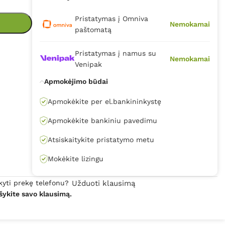
Pristatymas į Omniva
Nemokamai
paštomatą
Pristatymas į namus su
Nemokamai
Venipak
Apmokėjimo būdai
Apmokėkite per el.bankininkystę
Apmokėkite bankiniu pavedimu
Atsiskaitykite pristatymo metu
Mokėkite lizingu
kyti prekę telefonu?
Užduoti klausimą
šykite savo klausimą.