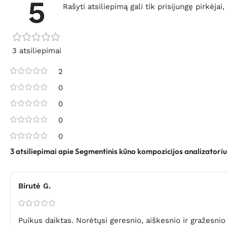
5
Rašyti atsiliepimą gali tik prisijungę pirkėjai,
3 atsiliepimai
2
0
0
0
0
3 atsiliepimai apie
Segmentinis kūno kompozicijos analizatori
Birutė G.
Puikus daiktas. Norėtųsi geresnio, aiškesnio ir gražesnio 