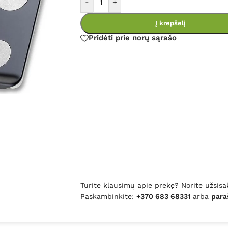
-
+
Į krepšelį
Pridėti prie norų sąrašo
Turite klausimų apie prekę? Norite užsisa
Paskambinkite:
+370 683 68331
arba
para