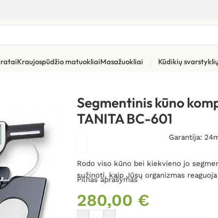
ratai
Kraujospūdžio matuokliai
Masažuokliai
Kūdikių svarstykl
atoriai
»
Segmentinis kūno kompozicijos analizatorius TANITA BC
Segmentinis kūno kompo
TANITA BC-601
Garantija: 24
Rodo viso kūno bei kiekvieno jo segment
sužinoti, kaip Jūsų organizmas reaguoja 
Pilnas aprašymas
280,00
€