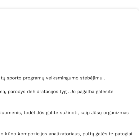
 kitų sporto programų veiksmingumo stebėjimui.
 parodys dehidratacijos lygį. Jo pagalba galėsite
duomenis, todėl Jūs galite sužinoti, kaip Jūsų organizmas
o kūno kompozicijos analizatoriaus, pultą galėsite patogiai