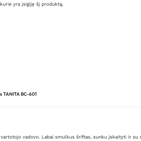
 kurie yra įsigiję šį produktą.
us TANITA BC-601
vartotojo vadovo. Labai smulkus šriftas, sunku įskaityti ir su 