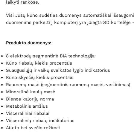
laikyti rankose.
Visi Jūsų kūno sudėties duomenys automatiškai išsaugomi SD
duomenims perkelti į kompiuterį yra įdiegta SD kortelėje 
Produkto duomenys:
8 elektrodų segmentinė BIA technologija
Kūno riebalų kiekis procentais
Suaugusiųjų ir vaikų sveikatos lygio indikatorius
Kūno skysčių kiekis procentais
Raumenų masė (segmentinis raumenų masės vertinimas)
Mineralinė kaulų masė
Dienos kalorijų norma
Metabolinis amžius
Visceraliniai riebalai
Visceralinių riebalų indikatorius
Atleto bei svečio režimai