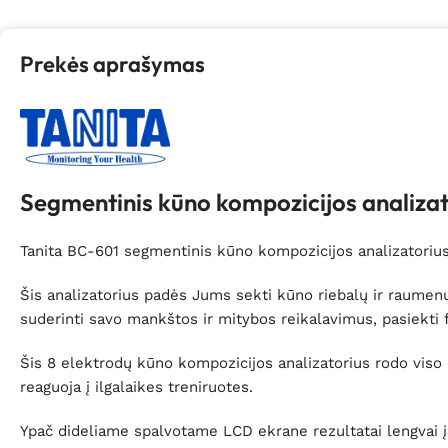
Prekės aprašymas
Segmentinis kūno kompozicijos analiza
Tanita BC-601 segmentinis kūno kompozicijos analizatorius
Šis analizatorius padės Jums sekti kūno riebalų ir raumen
suderinti savo mankštos ir mitybos reikalavimus, pasiekti 
Šis 8 elektrodų kūno kompozicijos analizatorius rodo viso 
reaguoja į ilgalaikes treniruotes.
Ypač dideliame spalvotame LCD ekrane rezultatai lengvai įs