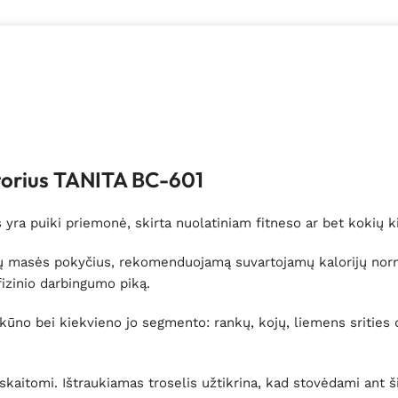
torius TANITA BC-601
 yra puiki priemonė, skirta nuolatiniam fitneso ar bet kokių
ų masės pokyčius, rekomenduojamą suvartojamų kalorijų normą,
fizinio darbingumo piką.
kūno bei kiekvieno jo segmento: rankų, kojų, liemens srities 
kaitomi. Ištraukiamas troselis užtikrina, kad stovėdami ant ši