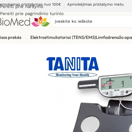
emokamas pristatymas nuo 100€
Apmokėjimas pristatymo metu
Pereiti prie naršymo
Pereiti prie pagrindinio turinio
isos prekės
Elektrostimuliatoriai (TENS/EMS)
Limfodrenažo apa
Pradžia
»
Sveikatos priežiūrai
»
Svarstyklės, kūno masės analiz