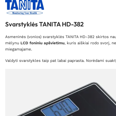
Svarstyklės TANITA HD-382
Asmeninės (vonios) svarstyklės TANITA HD-382 skirtos na
mėlynu
LCD foniniu apšvietimu
, kuris aiškiai rodo svorį, n
miegamajame.
Valdyti svarstykles taip pat labai paprasta. Norėdami suakty