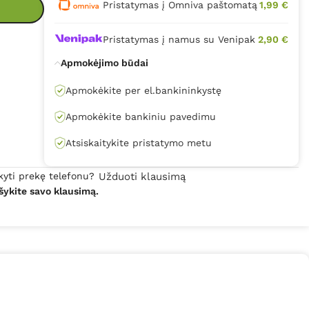
Pristatymas į Omniva paštomatą
1,99 €
Pristatymas į namus su Venipak
2,90 €
Apmokėjimo būdai
Apmokėkite per el.bankininkystę
Apmokėkite bankiniu pavedimu
Atsiskaitykite pristatymo metu
kyti prekę telefonu?
Užduoti klausimą
šykite savo klausimą.