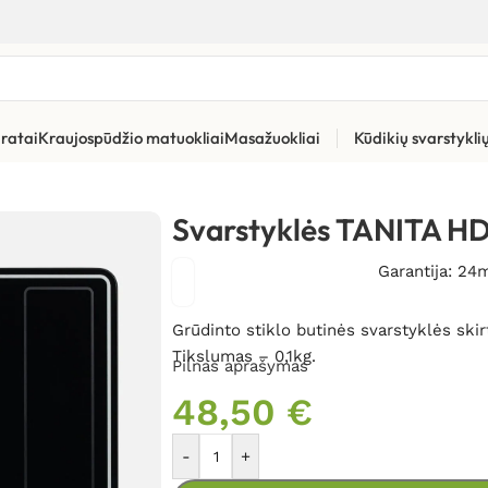
ratai
Kraujospūdžio matuokliai
Masažuokliai
Kūdikių svarstykl
atoriai
»
Svarstyklės TANITA HD-382
Svarstyklės TANITA H
Garantija: 24
Grūdinto stiklo b
utinės svarstyklės ski
Tikslumas – 0,1kg.
Pilnas aprašymas
48,50
€
-
+