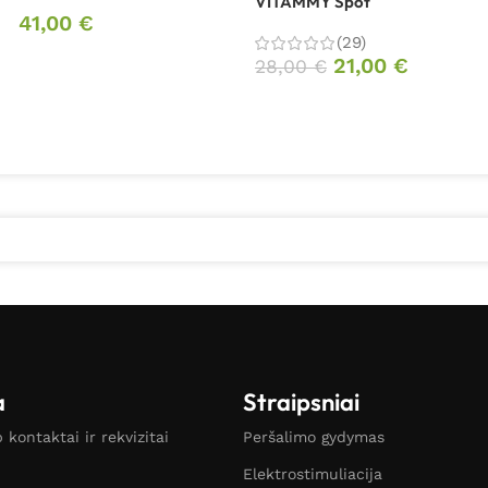
VITAMMY Spot
41,00
€
(29)
21,00
€
28,00
€
a
Straipsniai
kontaktai ir rekvizitai
Peršalimo gydymas
Elektrostimuliacija