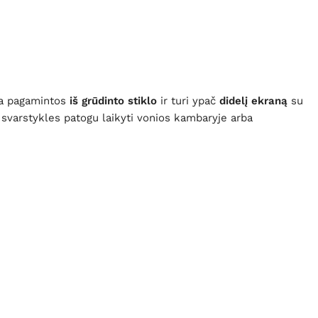
ra pagamintos
iš grūdinto stiklo
ir turi ypač
didelį ekraną
su
svarstykles patogu laikyti vonios kambaryje arba