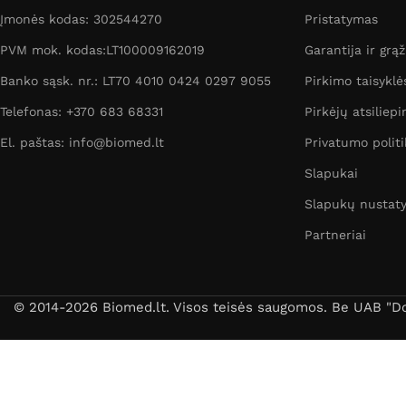
Įmonės kodas: 302544270
Pristatymas
PVM mok. kodas:LT100009162019
Garantija ir grą
Banko sąsk. nr.: LT70 4010 0424 0297 9055
Pirkimo taisyklė
Telefonas: +370 683 68331
Pirkėjų atsiliepi
El. paštas: info@biomed.lt
Privatumo politi
Slapukai
Slapukų nustat
Partneriai
© 2014-2026 Biomed.lt. Visos teisės saugomos. Be UAB "Dori