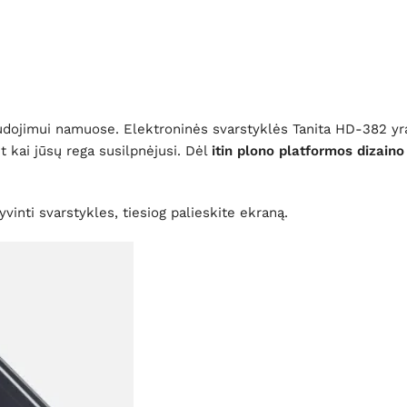
udojimui namuose. Elektroninės svarstyklės Tanita HD-382 y
et kai jūsų rega susilpnėjusi. Dėl
itin plono platformos dizaino
vinti svarstykles, tiesiog palieskite ekraną.