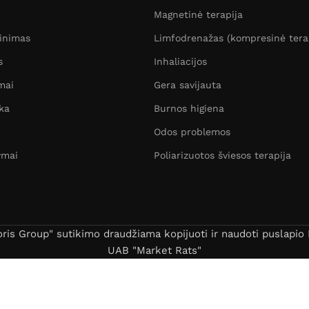
Magnetinė terapija
žinimas
Limfodrenažas (kompresinė tera
s
Inhaliacijos
mai
Gera savijauta
ka
Burnos higiena
Odos problemos
ymai
Poliarizuotos šviesos terapija
s Group" sutikimo draudžiama kopijuoti ir naudoti puslapio B
UAB "Market Rats"