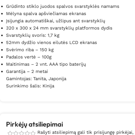
Grūdinto stiklo juodos spalvos svarstyklės namams
Mėlyna spalva apšviečiamas ekranas
Įsijungia automatiškai, užlipus ant svarstyklių
320 x 300 x 24 mm svarstyklių platformos dydis
Svarstyklių svoris: 1,7 kg
52mm dydžio vienos eilutės LCD ekranas
Svėrimo riba – 150 kg
Padalos vertė – 100g
Maitinimas – 2 vnt. AAA tipo baterijų
Garantija – 2 metai
Gamintojas: Tanita, Japonija
Surinkimo šalis: Kinija
Pirkėjų atsiliepimai
Rašyti atsiliepimą gali tik prisijungę pirkėjai,