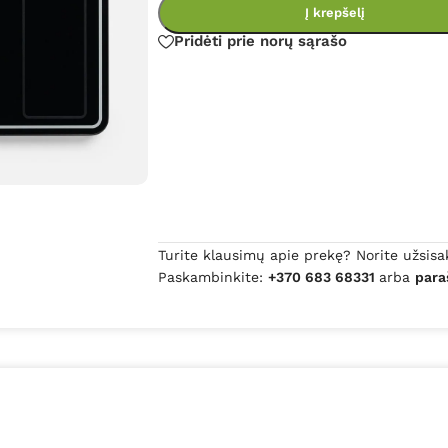
Į krepšelį
Pridėti prie norų sąrašo
Turite klausimų apie prekę? Norite užsisa
Paskambinkite:
+370 683 68331
arba
para