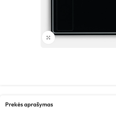
Spustelėkite, kad padidintumėte
Prekės aprašymas