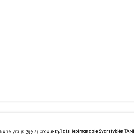
1 atsiliepimas apie
Svarstyklės TAN
 kurie yra įsigiję šį produktą.