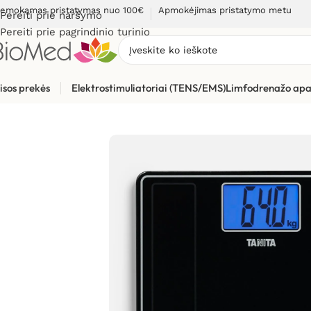
emokamas pristatymas nuo 100€
Apmokėjimas pristatymo metu
Pereiti prie naršymo
Pereiti prie pagrindinio turinio
isos prekės
Elektrostimuliatoriai (TENS/EMS)
Limfodrenažo apa
Pradžia
»
Sveikatos priežiūrai
»
Svarstyklės, kūno masės analiz