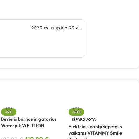
2025 m. rugsėjo 29 d.
-5%
-20%
Bevielis burnos irigatorius
IŠPARDUOTA
Waterpik WF-11 ION
Elektrinis dantų šepetėlis
E
vaikams VITAMMY Smile
V