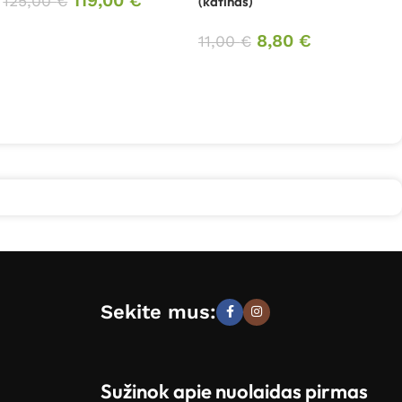
119,00
€
125,00
€
(katinas)
8,80
€
11,00
€
Sekite mus:
Sužinok apie nuolaidas pirmas