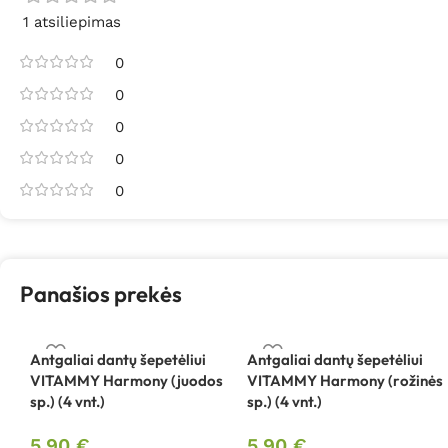
1 atsiliepimas
0
0
0
0
0
Panašios prekės
Antgaliai dantų šepetėliui
Antgaliai dantų šepetėliui
VITAMMY Harmony (juodos
VITAMMY Harmony (rožinės
sp.) (4 vnt.)
sp.) (4 vnt.)
5,90
€
5,90
€