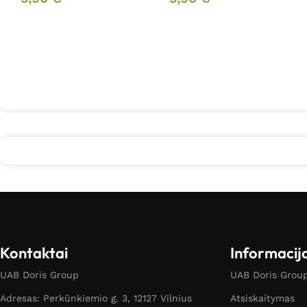
Kontaktai
Informacij
UAB Doris Group
UAB Doris Group 
Adresas: Perkūnkiemio g. 3, 12127 Vilnius
Atsiskaitymas