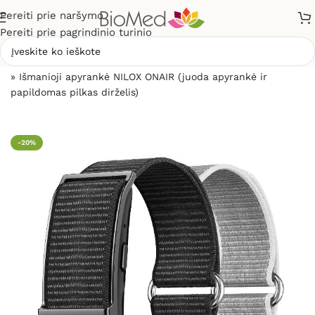
Pereiti prie naršymo
Pereiti prie pagrindinio turinio
Pradžia
»
Sveikatos priežiūrai
»
Išmanūs žiedai ir apyrankės
»
Išmanioji apyrankė NILOX ONAIR (juoda apyrankė ir
papildomas pilkas dirželis)
-20%