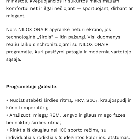
minkštos, kvėpuojančios ir sukurtos maksimaliam
komfortui net ir ilgai nešiojant — sportuojant, dirbant ar
miegant.
Nors NILOX ONAIR apyrankė neturi ekrano, jos
technologinė „širdis“ – itin pažangi. Visi duomenys
realiu laiku sinchronizuojami su NILOX ONAIR
programėle, kuri pasižymi patogia ir modernia vartotojo
sąsaja.
Programėlėje galėsite
:
• Nuolat stebėti širdies ritmą, HRV, SpO₂, kraujospūdį ir
kūno temperatūrą;
• Analizuoti miegą: REM, lengvo ir gilaus miego fazes
bei naktinį širdies ritmą;
• Rinktis iš daugiau nei 100 sporto režimų su
individualiais rodikliais (sudegintos kalorijos, atstumas,