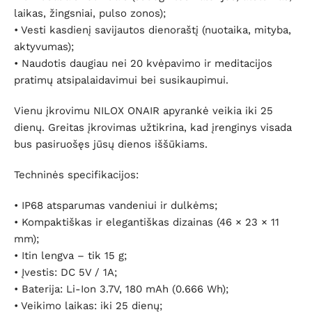
laikas, žingsniai, pulso zonos);
• Vesti kasdienį savijautos dienoraštį (nuotaika, mityba,
aktyvumas);
• Naudotis daugiau nei 20 kvėpavimo ir meditacijos
pratimų atsipalaidavimui bei susikaupimui.
Vienu įkrovimu NILOX ONAIR apyrankė veikia iki 25
dienų. Greitas įkrovimas užtikrina, kad įrenginys visada
bus pasiruošęs jūsų dienos iššūkiams.
Techninės specifikacijos:
• IP68 atsparumas vandeniui ir dulkėms;
• Kompaktiškas ir elegantiškas dizainas (46 × 23 × 11
mm);
• Itin lengva – tik 15 g;
• Įvestis: DC 5V / 1A;
• Baterija: Li-Ion 3.7V, 180 mAh (0.666 Wh);
• Veikimo laikas: iki 25 dienų;