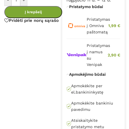
Pristatymo būdai
Į krepšelį
Pristatymas
Pridėti prie norų sąrašo
į Omniva
1,99 €
paštomatą
Pristatymas
į namus
2,90 €
su
Venipak
Apmokėjimo būdai
Apmokėkite per
el.bankininkystę
Apmokėkite bankiniu
pavedimu
Atsiskaitykite
pristatymo metu