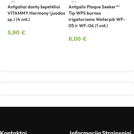
Antgaliai dantų šepetėliui
Antgalis Plaque Seeker™
VITAMMY Harmony (juodos
Tip WPS burnos
Be
sp.) (4 vnt.)
irigatoriams Waterpik WF-
sp
05 ir WF-06 (1 vnt.)
B
5,90
€
6,00
€
4
Į krepšelį
Į krepšelį
Kontaktai
Informacija
Straipsniai