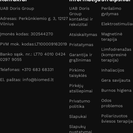
UAB Doris Group
UAB Doris
Peršalimo
Group
gydymas
Adresas: Perkūnkiemio g. 3, 12127
kontaktai ir
Vilnius
Elektrostimulia
rekvizitai
Įmonės kodas: 302544270
Magnetinė
Atsiskaitymas
terapija
PVM mok. kodas:LT100009162019
Pristatymas
Limfodrenažas
Banko sąsk. nr.: LT70 4010 0424
Garantija ir
(kompresinė
0297 9055
grąžinimas
terapija)
Telefonas: +370 683 68331
Pirkimo
Inhaliacijos
taisyklės
El. paštas: info@biomed.lt
Gera savijauta
Pirkėjų
Burnos higiena
atsiliepimai
Odos
Privatumo
problemos
politika
Poliarizuotos
Slapukai
šviesos terapija
Slapukų
nustatymai