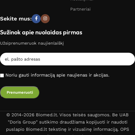
Partneriai
Sekite mus:
Sužinok apie nuolaidas pirmas
Užsiprenumeruok naujienlaiškį
Noriu gauti informaciją apie naujienas ir akcijas.
© 2014-2026 Biomed.lt. Visos teisės saugomos. Be UAB
"Doris Group" sutikimo draudžiama kopijuoti ir naudoti
puslapio Biomed.lt tekstinę ir vizualinę informaciją. OPS