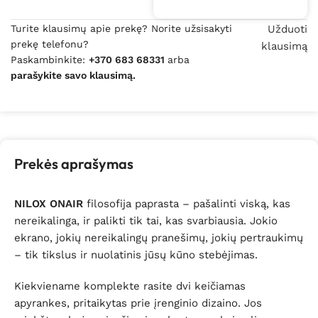
Turite klausimų apie prekę? Norite užsisakyti
Užduoti
prekę telefonu?
klausimą
Paskambinkite:
+370 683 68331
arba
parašykite savo klausimą.
Prekės aprašymas
NILOX ONAIR
filosofija paprasta – pašalinti viską, kas
nereikalinga, ir palikti tik tai, kas svarbiausia. Jokio
ekrano, jokių nereikalingų pranešimų, jokių pertraukimų
– tik tikslus ir nuolatinis jūsų kūno stebėjimas.
Kiekviename komplekte rasite dvi keičiamas
apyrankes, pritaikytas prie įrenginio dizaino. Jos