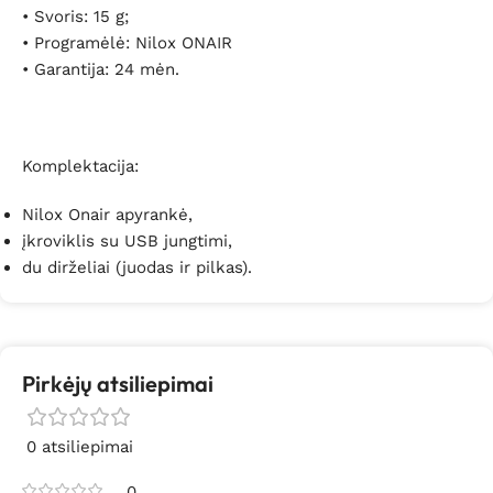
• Svoris: 15 g;
• Programėlė: Nilox ONAIR
• Garantija: 24 mėn.
Komplektacija:
Nilox Onair apyrankė,
įkroviklis su USB jungtimi,
du dirželiai (juodas ir pilkas).
Pirkėjų atsiliepimai
0 atsiliepimai
0