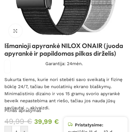
Spustelėkite, kad padidintumėte
Išmanioji apyrankė NILOX ONAIR (juoda
apyrankė ir papildomas pilkas dirželis)
Garantija: 24mėn.
Sukurta tiems, kurie nori stebėti savo sveikatą ir fizinę
būklę 24/7, tačiau be nuolatinių ekrano blaškymų.
Minimalistinio dizaino ir vos 15 gramų svorio apyrankė
beveik nepastebima ant riešo, tačiau jos nauda jūsų
savijautai – akivaizdi.
Pilnas aprašymas
49,99
€
39,99
€
Pristatysime:
-
+
rugpjūčio 11 d. – 12 d.